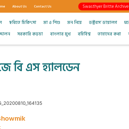
Swasthyer Britte Archive
ome
About Us
Contact Us
ল
ছবিতে চিকিৎসা
মা ও শিশু
মন নিয়ে
ডক্টরস’ ডায়ালগ
ঘর
আন্দোলন
সরকারি কড়চা
বাংলার মুখ
বহির্বিশ্ব
তাহাদের কথা
ে বি এস হ্যালডেন
 Bhowmik
t