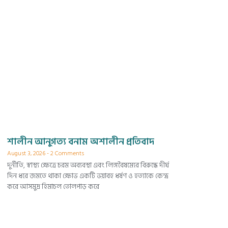
শালীন আনুগত্য বনাম অশালীন প্রতিবাদ
August 3, 2026
2 Comments
দুর্নীতি, স্বাস্থ্য ক্ষেত্রে চরম অব্যবস্থা এবং লিঙ্গবৈষম্যের বিরুদ্ধে দীর্ঘ
দিন ধরে জমতে থাকা ক্ষোভ একটি ভয়াবহ ধর্ষণ ও হত্যাকে কেন্দ্র
করে আসমুদ্র হিমাচল তোলপাড় করে