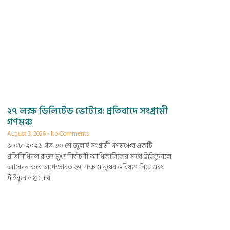
২৭ লক্ষ ডিলিটেড ভোটার: প্রতিবাদে সংগ্রামী
গণমঞ্চ
August 3, 2026
No Comments
১-০৮-২০২৬ গত ৩০ শে জুলাই সংগ্রামী গণমঞ্চের একটি
প্রতিনিধিদল রাজ্য মুখ্য নির্বাচনী আধিকারিকের সাথে ট্রাইব্যুনালে
আবেদন করে অপেক্ষারত ২৭ লক্ষ মানুষের ভবিষ্যৎ নিয়ে এবং
ট্রাইব্যুনালগুলোর