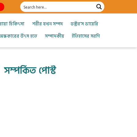
োয়া চিকিৎসা
শরীর যখন সম্পদ
ডক্টর’স ডায়েরি
অন্ধকারের উৎস হতে
সম্পাদকীয়
ইতিহাসের সরণি
সম্পর্কিত পোস্ট