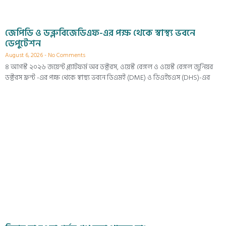
জেপিডি ও ডব্লুবিজেডিএফ-এর পক্ষ থেকে স্বাস্থ্য ভবনে
ডেপুটেশন
August 6, 2026
No Comments
৪ আগস্ট ২০২৬ জয়েন্ট প্ল্যাটফর্ম অব ডক্টরস, ওয়েস্ট বেঙ্গল ও ওয়েস্ট বেঙ্গল জুনিয়র
ডক্টরস ফ্রন্ট -এর পক্ষ থেকে স্বাস্থ্য ভবনে ডিএমই (DME) ও ডিএইচএস (DHS)-এর