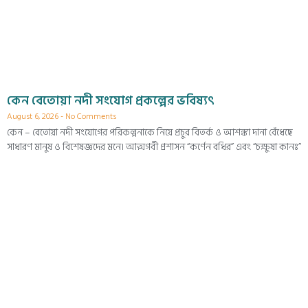
কেন বেতোয়া নদী সংযোগ প্রকল্পের ভবিষ্যৎ
August 6, 2026
No Comments
কেন – বেতোয়া নদী সংযোগের পরিকল্পনাকে নিয়ে প্রচুর বিতর্ক ও আশঙ্কা দানা বেঁধেছে
সাধারণ মানুষ ও বিশেষজ্ঞদের মনে। আত্মগর্বী প্রশাসন “কর্ণেন বধির” এবং “চক্ষুষা কানঃ”