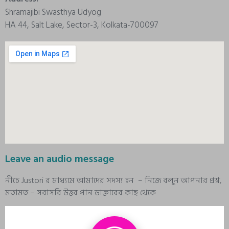
Shramajibi Swasthya Udyog
HA 44, Salt Lake, Sector-3, Kolkata-700097
Leave an audio message
নীচে Justori র মাধ্যমে আমাদের সদস্য হন – নিজে বলুন আপনার প্রশ্ন,
মতামত – সরাসরি উত্তর পান ডাক্তারের কাছ থেকে