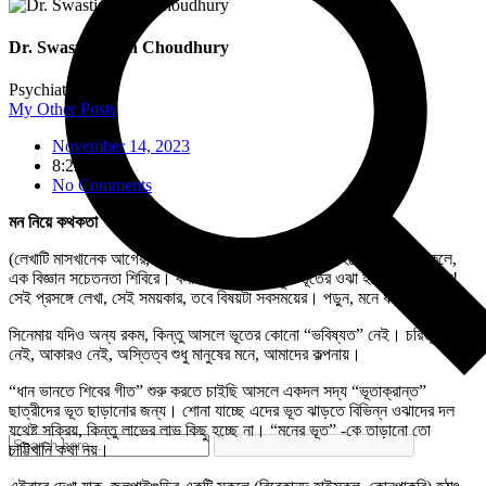
Dr. Swastisobhan Choudhury
Psychiatrist
My Other Posts
November 14, 2023
8:22 am
No Comments
মন নিয়ে কথকতা
(লেখাটি মাসখানেক আগের, একটি ঘটনাক্রমের প্রেক্ষিতে যেতে হয়েছিল একটি স্কুলে,
এক বিজ্ঞান সচেতনতা শিবিরে। বলা যেতে পারে, কিছুটা ভূতের ওঝা হয়ে ভূত তাড়াতে!
সেই প্রসঙ্গে লেখা, সেই সময়কার, তবে বিষয়টা সবসময়ের। পড়ুন, মনে ধরলে পড়ান!!)
সিনেমায় যদিও অন্য রকম, কিন্তু আসলে ভূতের কোনো “ভবিষ্যত” নেই। চরিত্রও
নেই, আকারও নেই, অস্তিত্ব শুধু মানুষের মনে, আমাদের কল্পনায়।
“ধান ভানতে শিবের গীত” শুরু করতে চাইছি আসলে একদল সদ্য “ভূতাক্রান্ত”
ছাত্রীদের ভূত ছাড়ানোর জন্য। শোনা যাচ্ছে এদের ভূত ঝাড়তে বিভিন্ন ওঝাদের দল
যথেষ্ট সক্রিয়, কিন্তু লাভের লাভ কিছু হচ্ছে না। “মনের ভূত” -কে তাড়ানো তো
চাট্টিখানি কথা নয়।