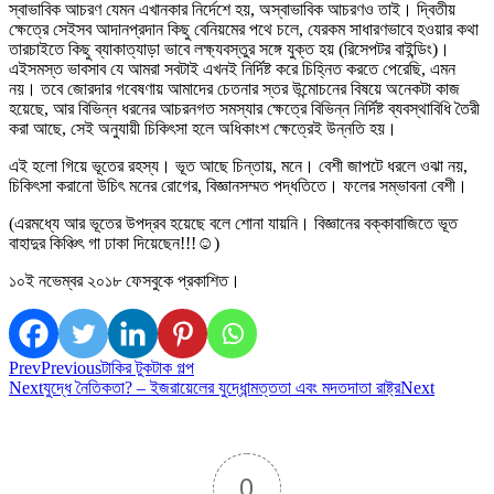
স্বাভাবিক আচরণ যেমন এখানকার নির্দেশে হয়, অস্বাভাবিক আচরণও তাই। দ্বিতীয়
ক্ষেত্রে সেইসব আদানপ্রদান কিছু বেনিয়মের পথে চলে, যেরকম সাধারণভাবে হওয়ার কথা
তারচাইতে কিছু ব্যাকাত্যাড়া ভাবে লক্ষ্যবস্তুর সঙ্গে যুক্ত হয় (রিসেপটর বাইন্ডিং)।
এইসমস্ত ভাবসাব যে আমরা সবটাই এখনই নির্দিষ্ট করে চিহ্নিত করতে পেরেছি, এমন
নয়। তবে জোরদার গবেষণায় আমাদের চেতনার স্তর উন্মোচনের বিষয়ে অনেকটা কাজ
হয়েছে, আর বিভিন্ন ধরনের আচরনগত সমস্যার ক্ষেত্রে বিভিন্ন নির্দিষ্ট ব্যবস্থাবিধি তৈরী
করা আছে, সেই অনুযায়ী চিকিৎসা হলে অধিকাংশ ক্ষেত্রেই উন্নতি হয়।
এই হলো গিয়ে ভূতের রহস্য। ভূত আছে চিন্তায়, মনে। বেশী জাপটে ধরলে ওঝা নয়,
চিকিৎসা করানো উচিৎ মনের রোগের, বিজ্ঞানসম্মত পদ্ধতিতে। ফলের সম্ভাবনা বেশী।
(এরমধ্যে আর ভূতের উপদ্রব হয়েছে বলে শোনা যায়নি। বিজ্ঞানের বক্কাবাজিতে ভূত
বাহাদুর কিঞ্চিৎ গা ঢাকা দিয়েছেন!!!☺️)
১০ই নভেম্বর ২০১৮ ফেসবুকে প্রকাশিত।
Prev
Previous
টাকির টুকটাক গল্প
Next
যুদ্ধে নৈতিকতা? – ইজরায়েলের যুদ্ধোন্মত্ততা এবং মদতদাতা রাষ্ট্র
Next
0