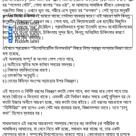
হয় “পসেশন স্টেট”, গোদা বাংলায় “ভর ওঠা”, যা আমাদের সামাজিক জীবনে একধরনের
প্রচলিত বিষয়। এখানে ভূত নয়, শরীরে এসে যুক্ত হয় “ভগবান”। সেই সূত্রে মানুষটি
Generic filters
কল্পনায় নিজেকে ভগবানই ভাবতে থাকে, সেইমত ব্যবহার করে। এই আচরণ গুলি কিন্তু
মানুষটির “ইচ্ছাকৃত” আচরণ নয়। শোনা যায়, এই বিদ্যালয়েরই এক ছাত্রীর কিছুদিন
Hidden label
আগে এই ধরনের “ভর” উঠেছিল। প্রাথমিকভাবে পুজো ইত্যাদি হলেও মনোচিকিৎসকের
Hidden label
কাছে নিয়ে যাওয়া হয়েছিল, চিকিৎসায় সুস্থ ছিল, কিন্তু অনিয়মিত চিকিৎসার কারণে
Hidden label
আবারো বুঝি কিছু সমস্যায়।
Hidden label
এইখানে প্রয়োজন “ডিসোসিয়েটিভ ডিস‌অর্ডার” বিষয়ে বিশ্ব স্বাস্থ্য সংস্থার বিবরণ যাতে
বলা হয়েছে,
এই অবস্থায় সম্পূর্ণ বা অংশত লোপ পেতে পারে,
১) অতীতের স্মৃতির সঙ্গে বর্তমান সময়ের সমন্বয়।
২) নিজস্ব ব্যাক্তিত্বের ধারণা।
৩) তাৎক্ষণিক অনুভূতি।
৪) দেহের বিভিন্ন অংশের নড়াচড়ার উপর নিয়ন্ত্রণ।
এই সচেতন ও নির্দিষ্ট ধরনের নিয়ন্ত্রণ কতটা লোপ পাবে, কত সময় ধরে লোপ পাবে তার
মধ্যে বৈচিত্র ও ভিন্নতা থাকে। এমনকী এটা নির্ধারণ করাও সময়ে একটু মুস্কিল হয় যে
কতটা ইচ্ছার অধীনে আচরণ হচ্ছে, আর কতটা তার বাইরে। এই ধরনের আচরণকে আগে
“হিস্টিরিয়া” বলা হলেও এখন সেটা আর ব্যবহার হয়না, বিজ্ঞানসম্মত ভাবে। তবে “চালু
কথা” হিসেবে ব্যবহার হয়।
সাধারণভাবে এই ধরনের আচরনগত সমস্যার ক্ষেত্রে বড় মানসিক (বা শারীরিক বা
সামাজিক) আঘাতের, যা মেনে নিতে কষ্ট হচ্ছে, সমাধান করা যাচ্ছে না, তার একটা
যোগসূত্র থাকে। সম্পর্কের টানাপোড়েনও থাকতে পারে। কোনোভাবে আঘাত বা চাপকে