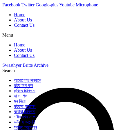
Skip
Facebook
Twitter
Google-plus
Youtube
Microphone
to
Home
content
About Us
Contact Us
Menu
Home
About Us
Contact Us
Swasthyer Britte Archive
Search
আরোগ্যের সন্ধানে
ডক্টর অন কল
ছবিতে চিকিৎসা
মা ও শিশু
মন নিয়ে
ডক্টরস’ ডায়ালগ
ঘরোয়া চিকিৎসা
শরীর যখন সম্পদ
ডক্টর’স ডায়েরি
স্বাস্থ্য আন্দোলন