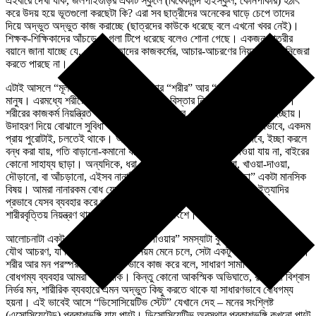
এইবারে দেখা যাক, জলপাইগুড়ির একটি স্কুলে (বিবেকানন্দ হাইস্কুল, কোনপাকরি) হঠাৎ
করে উদয় হয়ে ভূতগুলো করছেটা কি? এরা সব ছাত্রীদের অনেকের ঘাড়ে চেপে তাদের
দিয়ে অদ্ভুত অদ্ভুত কাজ করাচ্ছে (ছাত্রদের কাউকে ধরেছে বলে এখনো খবর নেই)।
শিক্ষক-শিক্ষিকাদের আঁচড়ে বা গলা টিপে ধরেছে বলেও শোনা গেছে। একজন ছাত্রীর
বয়ানে জানা যাচ্ছে যে, এই সময় তাদের কাজকর্মের, আচার-আচরণের নিয়ন্ত্রণ তারা নিজেরা
করতে পারছে না।
এটাই আসলে “মূল বিষয়”। একজন মানুষ তার “শরীর” আর “মন” মিলিয়েই সম্পূর্ণ
মানুষ। এরমধ্যে শরীরের অস্তিত্ব তার আকার, বিস্তার নিয়ে একেবারে ত্রিমাত্রিক।
শরীরের কাজকর্ম নিয়ন্ত্রিত হয় কিছুটা স্বয়ংক্রিয় ভাবে, আবার কিছুটা তার মনের ইচ্ছায়।
উদাহরণ দিয়ে বোঝালে সুবিধা হবে। যেমন, আমাদের হৃদযন্ত্র চলে স্বয়ংক্রিয়ভাবে, একদম
প্রায় পুরোটাই, চলতেই থাকে। আবার শ্বাসযন্ত্র চলে আধা-স্বয়ংক্রিয়ভাবে, ইচ্ছা করলে
বন্ধ করা যায়, গতি বাড়ানো-কমানো যায়। কিন্তু একদম বন্ধ করে দেওয়া যায় না, বাইরের
কোনো সাহায্য ছাড়া। অন্যদিকে, ধরা যেতে পারে আমাদের হাঁটাচলা, খাওয়া-দাওয়া,
দৌড়ানো, বা আঁচড়ানো, এইসব নানাকিছু মানুষের ইচ্ছের অধীন। “ইচ্ছা” একটা মানসিক
বিষয়। আমরা নানারকম বোধ যেমন, ভয়, দুঃখ, আনন্দ, হিংসা, রাগ ইত্যাদি ইত্যাদির
প্রভাবে যেসব ব্যবহার করে থাকি, সেগুলো নিয়ন্ত্রণ করে মন, তারও আবার মূল
শারীরবৃত্তিয় নিয়ন্ত্রণ থাকে মস্তিষ্কের বিভিন্ন অংশে।
আলোচনাটা একটু জটিল হচ্ছে, তবু “ভূতে পাওয়ার” সমস্যাটা বুঝতে এই শরীর ও মনের
যৌথ আচরণ, যা নির্দিষ্ট শারীরবিজ্ঞানের নিয়ম মেনে চলে, সেটা একটু বোঝার দরকার আছে।
শরীর আর মন পরস্পর সংশ্লিষ্টভাবে ভাবে কাজ করে বলে, সাধারণ সামাজিক কাঠামোর
বোধগম্য ব্যবহার আমরা করে থাকি। কিন্তু কোনো আকস্মিক অভিঘাতে, কল্পনা বা বিশ্বাস
নির্ভর মন, শারীরিক ব্যবহারে এমন অদ্ভুত কিছু করতে থাকে যা সাধারণভাবে বোধগম্য
হয়না। এই ভাবেই আসে “ডিসোসিয়েটিভ স্টেট” যেখানে দেহ – মনের সংশ্লিষ্ট
(এসোসিয়েটেড) প্রকাশভঙ্গি যায় পাল্টে। ডিসোসিয়েটিভ অবস্থার প্রকাশভঙ্গি কখনো পাল্টে