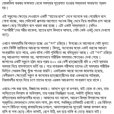
মোকাবিলা করবার অক্ষমতা থেকে সমস্যার সূত্রপাত হওয়ার সম্ভাবনা সাধারণত প্রবল
হয়।
এই স্কুলের ক্ষেত্রে দেওয়ালে একটি “হাতের ছাপ” দেখে অনেকে ভয় পেয়েছিল বলে
শোনা যাচ্ছে, আর সেটাকেই কল্পনার আলোতে অনেক কিছু ভেবে নিয়ে মানসিক চাপ আরো
বহুগুণ বেড়ে গিয়েছিল বলে ধারনা করা হচ্ছে। এটা একটা সম্ভাব্যতা। (যদিও
“অশরীরী”দের শরীর থাকেনা, হাতের ছাপ কিভাবে আসবে, সেটা কেউ একটু ভেবে দেখলো
না!!)
এখানে সমস্যাটির বিশেষত্ব হচ্ছে এর “গণ” চরিত্র। উপরের যে আলোচনা সেটা মূলত:
কোন নির্দিষ্ট ব্যক্তির আচরণের সমস্যা। কিন্তু, অনেকের মধ্যে একই ধরনের আচরণ
সংক্রামিত হতে পারে, এমন ঘটনা গোটা পৃথিবীতে বহু নথিভুক্ত আছে। এই “গণ” চরিত্র
শুধু আচরনগত সমস্যা নয়, আপাতভাবে শারীরিক সমস্যার ক্ষেত্রেও দেখা গেছে।
জাপানের একটি স্কুলে হঠাৎ করে প্রায় ৪০০ এর বেশী ছাত্রছাত্রী বমি ও পেটে ব্যাথার
সমস্যা নিয়ে হাসপাতালে ভর্তি হয়। পরে নানারকম পরীক্ষায় তাদের এই সমস্যার শারীরিক
ভিত্তি সেরকম কিছু খুঁজে পাওয়া যায়নি। একইরকম আরো অনেক জায়গায় হয়েছে,
বেশীরভাগ ক্ষেত্রেই স্কুল বা কলেজের ছাত্রছাত্রীদের যারা একধরনের পাঠক্রম,
নিয়মাবলীর মধ্যে দিয়ে চলে তাদের মধ্যে এরকম আচরনগত সংক্রমণ হয়ে থাকে।
এবারে শেষ করা যাক, বিজ্ঞানের কথায়। আসলে ভূত বা ভগবান, যাই হোক না কেন, তার
অস্তিত্বে বিশ্বাস বা অবিশ্বাস, তার দ্বারা নিয়ন্ত্রিত হওয়া, সবটাই লুকিয়ে আছে
মস্তিষ্কের কার্যপ্রণালীর মধ্যে। আমাদের যত আবেগ, আচরণ কিম্বা বিশ্বাসের সাথে
প্রকৃতির মেলবন্ধনে যেসব ভাল লাগা, মন্দ লাগা, সবকিছুর চাবিকাঠি এখানেই। এর বিভিন্ন
অংশে বিভিন্ন স্নায়ু রাসায়নিকের চলাচল, আদানপ্রদানের সূত্রেই আমরা কলকল করে
হাসি বা গলা ছেড়ে কেঁদে ভাসাই‌, রেগে উঠি, গুম হয়ে থাকি বা তেড়ে মারতে যাই।