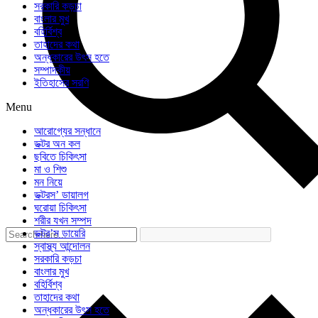
সরকারি কড়চা
বাংলার মুখ
বহির্বিশ্ব
তাহাদের কথা
অন্ধকারের উৎস হতে
সম্পাদকীয়
ইতিহাসের সরণি
Menu
আরোগ্যের সন্ধানে
ডক্টর অন কল
ছবিতে চিকিৎসা
মা ও শিশু
মন নিয়ে
ডক্টরস’ ডায়ালগ
ঘরোয়া চিকিৎসা
শরীর যখন সম্পদ
ডক্টর’স ডায়েরি
স্বাস্থ্য আন্দোলন
সরকারি কড়চা
বাংলার মুখ
বহির্বিশ্ব
তাহাদের কথা
অন্ধকারের উৎস হতে