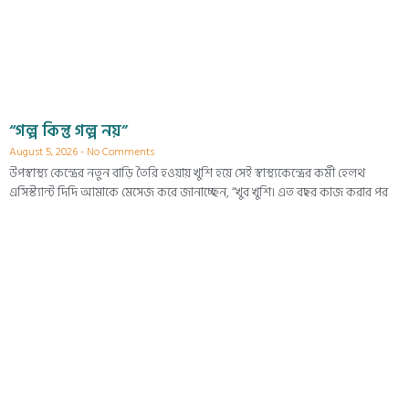
“গল্প কিন্তু গল্প নয়”
August 5, 2026
No Comments
উপস্বাস্থ্য কেন্দ্রের নতুন বাড়ি তৈরি হওয়ায় খুশি হয়ে সেই স্বাস্থ্যকেন্দ্রের কর্মী হেলথ
এসিস্ট্যান্ট দিদি আমাকে মেসেজ করে জানাচ্ছেন, “খুব খুশি। এত বছর কাজ করার পর