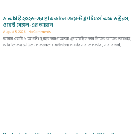
৯ আগস্ট ২০২৬-এর প্রাককালে জয়েন্ট প্ল্যাটফর্ম অফ ডক্টরস,
ওয়েস্ট বেঙ্গল-এর আহ্বান
August 5, 2026
No Comments
আবার একটা ৯ আগস্ট। দু বছর আগে অভয়া খুন হয়েছিল তার নিজের কাজের জায়গায়,
আর জি কর মেডিক্যাল কলেজ হাসপাতালে। তারপর সারা কলকাতা, সারা বাংলা,