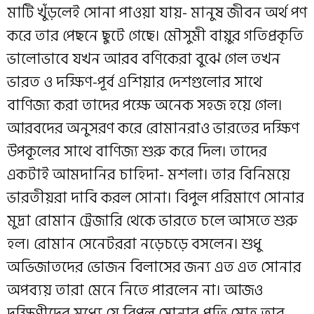
মাটি খুঁড়লেই সোনা পাওয়া যায়- মানুষ জীবন অর্থ পণ
করে তার পেছনে ছুটে গেছে। মৌসুমী বায়ুর গতিপ্রকৃতি
ভালোভাবে যখন আরব বণিকেরা বুঝে গেল তখন
ভারত ও দক্ষিণ-পূর্ব এশিয়ার দেশগুলোর সাথে
বাণিজ্য করা তাদের পক্ষে অনেক সহজ হয়ে গেল।
আরবদের অনুসরণ করে রোমানরাও ভারতের দক্ষিণ
উপকূলের সাথে বাণিজ্য শুরু করে দিল। তাদের
একটাই আমদানির চাহিদা- মশলা। তার বিনিময়ে
ভারতীয়রা দাবি করল সোনা। বিপুল পরিমাণে সোনার
মুদ্রা রোমান ট্রেজারি থেকে ভারতে চলে আসতে শুরু
হল। রোমান সেনেটররা নড়েচড়ে বসলেন। শুধু
অভিজাতদের ভোজন বিলাসের জন্য এত এত সোনার
অপব্যয় তারা মেনে নিতে পারলেন না। আজও
দক্ষিণীদের মধ্যে যে বিপুল সোনার প্রতি মোহ তার