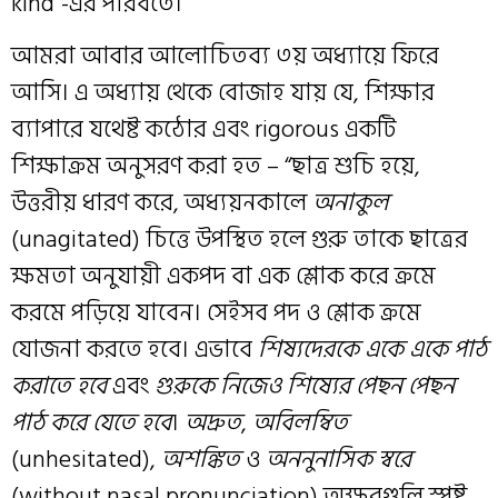
kind”-এর পরিবর্তে।
আমরা আবার আলোচিতব্য ৩য় অধ্যায়ে ফিরে
আসি। এ অধ্যায় থেকে বোজাহ যায় যে, শিক্ষার
ব্যাপারে যথেষ্ট কঠোর এবং rigorous একটি
শিক্ষাক্রম অনুসরণ করা হত – “ছাত্র শুচি হয়ে,
উত্তরীয় ধারণ করে, অধ্যয়নকালে
অনাকুল
(unagitated) চিত্তে উপস্থিত হলে গুরু তাকে ছাত্রের
ক্ষমতা অনুযায়ী একপদ বা এক শ্লোক করে ক্রমে
করমে পড়িয়ে যাবেন। সেইসব পদ ও শ্লোক ক্রমে
যোজনা করতে হবে। এভাবে
শিষ্যদেরকে একে একে পাঠ
করাতে হবে
এবং
গুরুকে নিজেও শিষ্যের পেছন পেছন
পাঠ করে যেতে হবে
।
অদ্রুত
,
অবিলম্বিত
(unhesitated),
অশঙ্কিত
ও
অননুনাসিক স্বরে
(without nasal pronunciation) অক্ষরগুলি স্পষ্ট