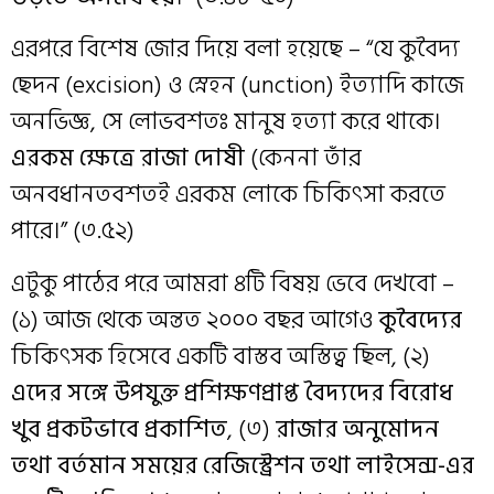
এরপরে বিশেষ জোর দিয়ে বলা হয়েছে – “যে কুবৈদ্য
ছেদন (excision) ও স্নেহন (unction) ইত্যাদি কাজে
অনভিজ্ঞ, সে লোভবশতঃ মানুষ হত্যা করে থাকে।
এরকম ক্ষেত্রে রাজা দোষী
(কেননা তাঁর
অনবধানতবশতই এরকম লোকে চিকিৎসা করতে
পারে।” (৩.৫২)
এটুকু পাঠের পরে আমরা ৪টি বিষয় ভেবে দেখবো –
(১) আজ থেকে অন্তত ২০০০ বছর আগেও
কুবৈদ্যের
চিকিৎসক হিসেবে একটি বাস্তব অস্তিত্ব ছিল, (২)
এদের সঙ্গে উপযুক্ত প্রশিক্ষণপ্রাপ্ত বৈদ্যদের বিরোধ
খুব প্রকটভাবে প্রকাশিত
, (৩)
রাজার অনুমোদন
তথা বর্তমান সময়ের রেজিস্ট্রেশন তথা লাইসেন্স-এর