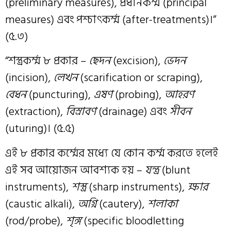
(preliminary measures), প্রধানকর্ম্ম (principal
measures) এবং পশ্চাৎকর্ম্ম (after-treatments)।”
(৫.৩)
“শস্ত্রকর্ম্ম ৮ প্রকার –
ছেদন
(excision),
ভেদন
(incision),
লেখন
(scarification or scraping),
বেধন
(puncturing),
এষণ
(probing),
আহরণ
(extraction),
বিস্রাবণ
(drainage) এবং
সীবন
(uturing)। (৫.৫)
এই ৮ প্রকার কর্ম্মের মধ্যে যে কোন কর্ম্ম করতে হলেই
এই সব আয়োজন আবশ্যক হয় –
যন্ত্র
(blunt
instruments),
শস্ত্র
(sharp instruments),
ক্ষার
(caustic alkali),
অগ্নি
(cautery),
শলাকা
(rod/probe),
শৃঙ্গ
(specific bloodletting