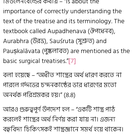
মিউলেনবেল্ডের কথায় – “is about the
importance of correctly understanding the
text of the treatise and its terminology. The
textbook called Aupadhenava (ঔপধেনব),
Aurabhra (উরভ্র), Sauśruta (সুশ্রুত) and
Pauṣkalāvata (পুষ্কলাবত) are mentioned as the
basic surgical treatises.”
[7]
বলা হয়েছে – “অধীত শাস্ত্রের অর্থ ধারণ করতে না
পারলে গর্দ্দভের চন্দনকাষ্ঠের ভার ধারণের মতো
অনর্থক পরিশ্রমকর হয়।” (৪.৪)
আরও গুরুত্বপূর্ণ উপদেশ হল – “একটি শাস্ত্র পাঠ
করলেই শাস্ত্রের অর্থ নির্ণয় করা যায় না। এজন্য
বহুবিদ্য চিকিৎসকই শাস্ত্রজ্ঞানে সমর্থ হয়ে থাকেন।