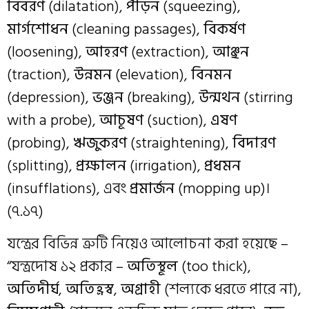
বিবরণ
(dilatation),
পীড়ন
(squeezing),
মার্গশোধন
(cleaning passages),
বিকর্ষণ
(loosening),
আহরণ
(extraction),
আঞ্ছন
(traction),
উন্নমন
(elevation),
বিনমন
(depression),
ভঞ্জন
(breaking),
উন্মথন
(stirring
with a probe),
আচূষণ
(suction),
এষণ
(probing),
ঋজুকরণ
(straightening),
বিদারণ
(splitting),
প্রক্ষালন
(irrigation),
প্রধমন
(insufflations), এবং
প্রমার্জন
(mopping up)।
(৭.১৭)
যন্ত্রের বিভিন্ন ত্রুটি নিয়েও আলোচনা করা হয়েছে –
“যন্ত্রদোষ ১২ প্রকার –
অতিস্থূল
(too thick),
অতিদীর্ঘ
,
অতিহ্রস্ব
,
অগ্রাহী
(শল্যকে ধরতে পারে না),