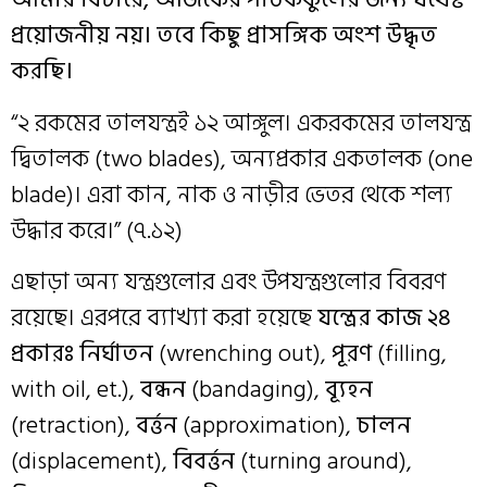
প্রয়োজনীয় নয়। তবে কিছু প্রাসঙ্গিক অংশ উদ্ধৃত
করছি।
“২ রকমের তালযন্ত্রই ১২ আঙ্গুল। একরকমের তালযন্ত্র
দ্বিতালক (two blades), অন্যপ্রকার একতালক (one
blade)। এরা কান, নাক ও নাড়ীর ভেতর থেকে শল্য
উদ্ধার করে।” (৭.১২)
এছাড়া অন্য যন্ত্রগুলোর এবং উপযন্ত্রগুলোর বিবরণ
রয়েছে। এরপরে ব্যাখ্যা করা হয়েছে
যন্ত্রের কাজ ২৪
প্রকারঃ
নির্ঘাতন
(wrenching out),
পূরণ
(filling,
with oil, et.),
বন্ধন
(bandaging),
ব্যূহন
(retraction),
বর্ত্তন
(approximation),
চালন
(displacement),
বিবর্ত্তন
(turning around),