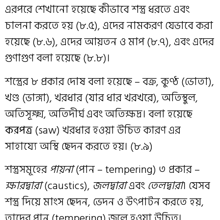
এরপরে শেখানো হয়েছে কীভাবে শস্ত্র ধরতে এবং
চালনা করতে হয় (৮.৫), এদের নামকরণ যেভাবে করা
হয়েছে (৮.৬), এদের আয়তন ও মাপ (৮.৭), এবং এদের
গুণাগুণ বলা হয়েছে (৮.৮)।
শস্ত্রের ৮ প্রকার দোষ বলা হয়েছে – বক্র, কুণ্ঠ (ভোতা),
খণ্ড (ভাঙ্গা), খরধার (যার ধার খরখরে), অতিস্থুল,
অতিসূক্ষ্ম, অতিদীর্ঘ এবং অতিক্ষদ্র। বলা হয়েছে
করপত্র
(saw) খরধার হওয়া উচিত কারণ এর
সাহায্যে অস্থি ছেদন করতে হয়। (৮.৯)
শস্ত্রসমূহের
পায়না
(পান – tempering) ৩ প্রকার –
ক্ষারদ্বারা
(caustics),
জলদ্বারা
এবং
তেলদ্বারা
। যেসব
শস্ত্র দিয়ে মাংস ছেদন, ভেদন ও উৎপাটন করতে হয়,
তাদের পান (tempering) জলে হওয়া উচিত।