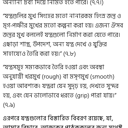
অন্যান্য দ্রব্য দিয়ে নির্মিত হতে পারে। (৭.৭।)
“যন্ত্রগুলির মুখ সিংহের মতো নানারকম হিংস্র জন্তু ও
মৃগ-পক্ষীর মুখের মতো কল্পনা করা হয়। এজন্য ঐসব
জন্তুর মুখ বললেই যন্ত্রগুলো নির্মাণ করা যেতে পারে।
এছাড়া শাস্ত্র, উপদেশ, অন্য যন্ত্র দেখে ও যুক্তির
সাহায্যেও তৈরি করা হয়।” (৭.৮)
“যন্ত্রসমূহ সম্যকভাবে তৈরি হওয়া এবং অবস্থা
অনুযায়ী খরমুখ (rough) বা মসৃণমুখ (smooth)
হওয়া আবশ্যক। যন্ত্ররা যেন সুদৃঢ় হয়, দেখতে সুন্দর
হয়, এবং যেন ভালোভাবে ধরতে (grip) পারা যায়।”
(৭.৯)
এরপরে যন্ত্রগুলোর বিস্তারিত বিবরণ রয়েছে, যা,
আমার বিচারে, আজকের পাঠককুলের জন্য যথেষ্ট