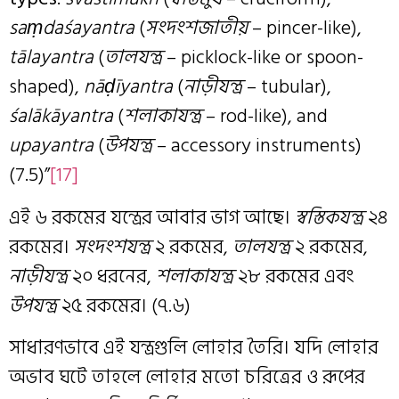
sa
ṃ
da
ś
ayantra
(
সংদংশজাতীয়
– pincer-like),
t
ā
layantra
(
তালযন্ত্র
– picklock-like or spoon-
shaped),
n
ā
ḍ
ī
yantra
(
নাড়ীযন্ত্র
– tubular),
ś
al
ā
k
ā
yantra
(
শলাকাযন্ত্র
– rod-like), and
upayantra
(
উপযন্ত্র
– accessory instruments)
(7.5)”
[17]
এই ৬ রকমের যন্ত্রের আবার ভাগ আছে।
স্বস্তিকযন্ত্র
২৪
রকমের।
সংদংশযন্ত্র
২ রকমের,
তালযন্ত্র
২ রকমের,
নাড়ীযন্ত্র
২০ ধরনের,
শলাকাযন্ত্র
২৮ রকমের এবং
উপযন্ত্র
২৫ রকমের। (৭.৬)
সাধারণভাবে এই যন্ত্রগুলি লোহার তৈরি। যদি লোহার
অভাব ঘটে তাহলে লোহার মতো চরিত্রের ও রূপের