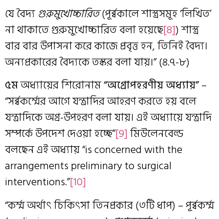
যে বৈদ্য
গুরুমুখোচ্চারিত
(পূর্ব্বকালে শাস্ত্রসমূহ ‘লিখিত’
না থাকাতে গুরুমুখোচ্চারিত বলা হয়েছে
[8]
) শাস্ত্র
বার বার উপাসনা করে কাজে প্রবৃত্ত হন, তিনিই বৈদ্য।
অন্যপ্রকারের বৈদ্যকে তস্কর বলা যায়।” (৪.৭-৮)
৫ম
অধ্যায়ের শিরোনাম
“অগ্রোপহরণীয় অধ্যায়”
–
“সর্ব্বকর্ম্মের আগে যন্ত্রাদির আহরণ করতে হয় বলে
যন্ত্রাদিকে অগ্র-উপহরণ বলা যায়। এই অধ্যায়ে যন্ত্রাদি
সম্পর্কে উপদেশ দেওয়া হচ্ছে”
[9]
মিউলেনবেল্ড
বলছেন এই অধ্যায় “is concerned with the
arrangements preliminary to surgical
interventions.”
[10]
“কর্ম্ম অর্থাৎ চিকিৎসা তিনপ্রকার (৩টি ধাপ) – পূর্ব্বকর্ম্ম