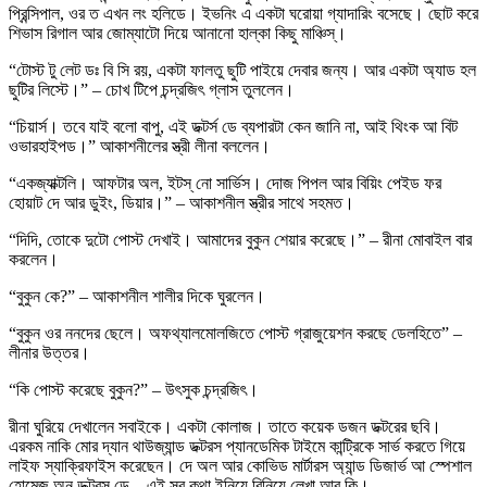
প্রিন্সিপাল, ওর ত এখন লং হলিডে। ইভনিং এ একটা ঘরোয়া গ্যাদারিং বসেছে। ছোট করে
শিভাস রিগাল আর জোম্যাটো দিয়ে আনানো হাল্কা কিছু মাঞ্চিস্।
“টোস্ট টু লেট ডঃ বি সি রয়, একটা ফালতু ছুটি পাইয়ে দেবার জন্য। আর একটা অ্যাড হল
ছুটির লিস্টে।” – চোখ টিপে চন্দ্রজিৎ গ্লাস তুললেন।
“চিয়ার্স। তবে যাই বলো বাপু, এই ডক্টর্স ডে ব্যপারটা কেন জানি না, আই থিংক আ বিট
ওভারহাইপড।” আকাশনীলের স্ত্রী লীনা বললেন।
“একজ্যাক্টলি। আফটার অল, ইটস্ নো সার্ভিস। দোজ পিপল আর বিয়িং পেইড ফর
হোয়াট দে আর ডুইং, ডিয়ার।” – আকাশনীল স্ত্রীর সাথে সহমত।
“দিদি, তোকে দুটো পোস্ট দেখাই। আমাদের বুকুন শেয়ার করেছে।” – রীনা মোবাইল বার
করলেন।
“বুকুন কে?” – আকাশনীল শালীর দিকে ঘুরলেন।
“বুকুন ওর ননদের ছেলে। অফথ্যালমোলজিতে পোস্ট গ্রাজুয়েশন করছে ডেলহিতে” –
লীনার উত্তর।
“কি পোস্ট করেছে বুকুন?” – উৎসুক চন্দ্রজিৎ।
রীনা ঘুরিয়ে দেখালেন সবাইকে। একটা কোলাজ। তাতে কয়েক ডজন ডক্টরের ছবি।
এরকম নাকি মোর দ্যান থাউজ্যান্ড ডক্টরস প্যানডেমিক টাইমে কান্ট্রিকে সার্ভ করতে গিয়ে
লাইফ স্যাক্রিফাইস করেছেন। দে অল আর কোভিড মার্টারস অ্যান্ড ডিজার্ভ আ স্পেশাল
হোমেজ অন ডক্টরস্ ডে – এই সব কথা ইনিয়ে বিনিয়ে লেখা আর কি।