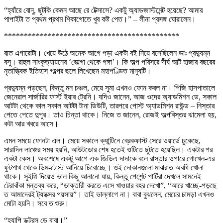
“হ্যাঁরে বোনু, ছুটকি কেমন আছে রে টেক্সাসে? একটু অ্যাডজাস্টমেন্ট হয়েছে? আমার
পাপাইটা ত প্রথম প্রথম শিকাগোতে খুব কষ্ট পেত।” – লীনা প্রসঙ্গ ঘোরালেন।
********************************************
রাত এগারোটা। খেয়ে উঠে অনেক আগে পড়া একটা বই নিয়ে বসেছিলেন ডাঃ প্রদ্যুম্ন
বসু। রাহুল সাংকৃত্যায়নের ‘ভোল্গা থেকে গঙ্গা’। কি অল্প পরিসরে দীর্ঘ আট হাজার বছরের
নৃতাত্ত্বিক ইতিহাস গল্পের ছলে লিখেছেন মহাপণ্ডিত মানুষটি।
প্রদ্যুম্ন পড়ছেন, কিন্তু মন চঞ্চল, মেয়ে সুমা এখনও ফোন করল না। পিজি হাসপাতালে
জেনেরাল সার্জারির ফার্স্ট ইয়ার ট্রেনি। যদিও জানেন, আজ ওদের অ্যাডমিশন ডে, সকাল
আটটা থেকে কাল সকাল আটটা টানা ডিউটি, তারপরে পোস্ট অ্যাডমিশন রাউন্ড – নিস্তার
পেতে পেতে দুপুর। তাও চিন্তা থাকে। নিজে ত জানেন, রোজই অল্পবিস্তর ঝামেলা হয়,
কটা আর খবরে আসে।
এমন সময়ে ফোনটা এল। মেয়ে সকালে ক্যান্টিনে ব্রেকফাস্ট সেরে ওয়ার্ডে ঢুকেছে,
সারাদিন লাঞ্চের সময় হয়নি, আউটডোর শেষ হতেই ওটিতে ছুটতে হয়েছিল। একটার পর
একটা কেস। অবশেষে একটু আগে এক জিডিএ দাদাকে বলে রাস্তার ওপারে গোখেল-এর
ফুটপাথ থেকে ডিম-টোস্ট আনিয়ে চিবোচ্ছে। ওই দোকানগুলো মাঝরাত অবধি খোলা
থাকে। সুইগ্গি দিয়েও ভাল কিছু আনানো যায়, কিন্তু পেশেন্ট পার্টিরা দেখলে সামনেই
টেরাবাঁকা মন্তব্য করে, “ডাক্তারী করতে এসে খাওয়ার বহর দেখো”, “আরে খাচ্ছে-পড়ছে
ত আমাদেরই ট্যাক্সের পয়সায়”। তাই ভাল্লাগে না। বাবা বুঝলেন, মেয়ের চামড়া এখনও
মোটা হয়নি। সবে ত শুরু।
“হ্যাপি ডক্টরস ডে বাবা।”