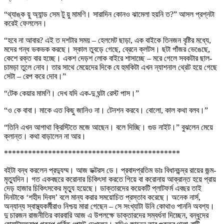
“থ্যাঙ্ক য়ু অ্যান্ড সেম টু য়ু মামণি। সারাদিন কোনও ঝামেলা হয়নি ত?” আসল প্রশ্নটা
করেই ফেললেন।
“হবে না আবার? এই ত দশটার সময় – হেলমেট ছাড়া, এক বাইকে তিনজন বৃষ্টির মধ্যে,
মদের গন্ধ ভকভক করছে। স্কাল তুবড়ে গেছে, ব্রেনে ক্লটস। ছটা পাঁজর ভেঙেছে,
কেশে রক্ত বার হচ্ছে। একশ দেড়শ লোক বাইরে শাসাচ্ছে – মরে গেলে সবকটার ছাল-
চামড়া তুলে নোব। তার সাথে মেয়েদের দিকে যে হুমকিটা এখন ন্যাশনাল থ্রেট হয়ে গেছে
সেটা – রেপ করে দোব।”
“টেক কেয়ার মামণি। দেখ যদি এক-দু ঘন্টা রেস্ট পাস।”
“ও কে বাবা। মাকে এত কিছু জানিও না। টেনশন করবে। বোলো, কাল কথা বলব।”
“তিনি এখন আগাথা ক্রিস্টিতে মজে আছেন। বলে দিচ্ছি। গুড নাইট।” বুঝলেন মেয়ে
ক্লান্ত। কথা বাড়ালেন না আর।
********************************************
বইটা বন্ধ করলেন প্রদ্যুম্ম। আজ ডক্টরস ডে। প্রবাদপ্রতিম ডাঃ বিধানচন্দ্র রায়ের জন্ম-
মৃত্যুদিন। গত একবছরে করোনার চিকিৎসা করতে গিয়ে বা করোনায় আক্রান্ত হয়ে প্রায়
দেড় হাজার চিকিৎসকের মৃত্যু হয়েছে। ডাক্তারদের কয়েকটি প্লাটফর্ম এবছর তাই
দিনটাকে ‘শহীদ দিবস’ বলে মান্য করার সময়োচিত প্রস্তাব করেছে। অনেক নার্স,
অন্যান্য স্বাস্থ্যকর্মীরাও নিশ্চয় মারা গেছেন – সে সংখ্যাটা উনি কোথাও পাননি অবশ্য।
দু চারজন রাজনীতির কারবারি আজ এ উপলক্ষে ডাক্তারদের সম্বর্ধনা দিচ্ছেন, বন্ধুদের