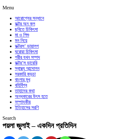
Menu
আরোগ্যের সন্ধানে
ডক্টর অন কল
ছবিতে চিকিৎসা
মা ও শিশু
মন নিয়ে
ডক্টরস’ ডায়ালগ
ঘরোয়া চিকিৎসা
শরীর যখন সম্পদ
ডক্টর’স ডায়েরি
স্বাস্থ্য আন্দোলন
সরকারি কড়চা
বাংলার মুখ
বহির্বিশ্ব
তাহাদের কথা
অন্ধকারের উৎস হতে
সম্পাদকীয়
ইতিহাসের সরণি
Search
পয়লা জুলাই – একদিন প্রতিদিন