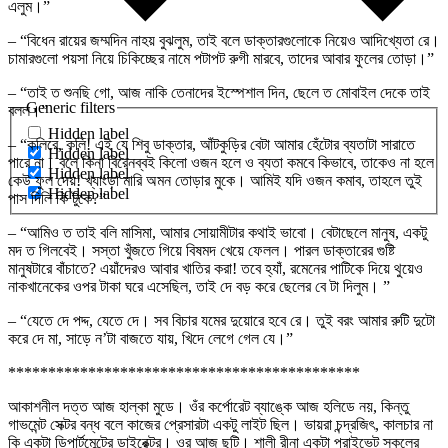
এলুম।”
– “বিধেন রায়ের জম্মদিন নাহয় বুঝলুম, তাই বলে ডাক্তারগুলোকে নিয়েও আদিখ্যেতা রে।
চামারগুলো পয়সা নিয়ে চিকিচ্ছের নামে পটাপট রুগী মারবে, তাদের আবার ফুলের তোড়া।”
– “তাই ত শুনছি গো, আজ নাকি তেনাদের ইস্পেশাল দিন, ছেলে ত মোবাইল দেকে তাই
Generic filters
বলল।”
Hidden label
– “কলিরে, কলি! এই যে শিবু ডাক্তার, আঁটকুড়ির বেটা আমার হেঁটোর ব্যতাটা সারাতে
Hidden label
পারে না। বলে কিনা বিরেনব্বই কিলো ওজন হলে ও ব্যতা কমবে কিভাবে, তাকেও না হলে
Hidden label
কেউ ফুল দেয়! খ্যাংড়া মারি অমন তোড়ার মুকে। আমিই যদি ওজন কমাব, তাহলে তুই
Hidden label
পাস দিলি কি টুকে?”
– “আমিও ত তাই বলি মাসিমা, আমার সোয়ামীটার কথাই ভাবো। বেটাছেলে মানুষ, একটু
মদ ত গিলবেই। সস্তা খুঁজতে গিয়ে বিষমদ খেয়ে ফেলল। পারল ডাক্তারের গুষ্টি
মানুষটারে বাঁচাতে? এয়াঁদেরও আবার খাতির করা! তবে হ্যাঁ, রমেনের পাটিকে দিয়ে থুয়েও
নাকখানেকের ওপর টাকা ঘরে এসেছিল, তাই দে বড় করে ছেলের বে টা দিলুম। ”
– “যেতে দে পদ্দ, যেতে দে। সব বিচার যমের দুয়োরে হবে রে। তুই বরং আমার রুটি দুটো
করে দে মা, সাড়ে ন’টা বাজতে যায়, খিদে লেগে গেল যে।”
********************************************
আকাশনীল দত্ত আজ হাল্কা মুডে। ওঁর কর্পোরেট ব্যাঙ্কে আজ হলিডে নয়, কিন্তু
গাভমেন্ট সেক্টর বন্ধ বলে কাজের প্রেসারটা একটু লাইট ছিল। ভায়রা চন্দ্রজিৎ, কালচার না
কি একটা ডিপার্টমেন্টের ডাইরেক্টর। ওর আজ ছুটি। শালী রীনা একটা প্রাইভেট স্কুলের