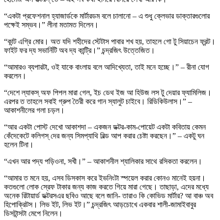
“একটা প্রফেশনাল হ্যাজার্ডকে মার্টারডম বলে চালানো – এ শুধু ক্লেভার ডাক্তারগুলোর
পক্ষেই সম্ভব।” লীনা মতামত দিলেন।
“কান্ট এগ্রি মোর। অত যদি শহীদের স্টেটাস পাবার শখ হয়, তাহলে গো টু সিয়াচেন ফ্রন্ট।
ফাইট ফর দ্য সভার্নিটি অব দ্য কান্ট্রি।” চন্দ্রজিৎ উত্তেজিত।
“আমারও ব্যপারটা, ওই যাকে বাংলায় বলে আদিখ্যেতা, তাই মনে হচ্ছে।” – রীনা যোগ
করলেন।
“দেশে ল্যাকস্ অফ পিপল মারা গেল, ইচ ডেথ ইজ আ হিউজ লস টু দেয়ার ফ্যামিলিজ।
এরপর ত তাহলে সবাই গ্রুপ তৈরী করে গান স্যালুট চাইবে। রিডিকিউলাস।” –
আকাশনীলের গলা চড়ল।
“আর একটা পোস্ট দেখো আকাশদা – একজন ডক্টর-কাম-পোয়েট একটা কবিতায় কেমন
কেঁদেকেটে কলিগস্ দের জন্য সিমপ্যাথি বিল্ড আপ করার চেষ্টা করছেন।” – একটু ঘন
হলেন টিনা।
“এখন আর পদ্য পড়িওনা, সখী।” – আকাশনীল শ্যালিকার সাথে রসিকতা করলেন।
“আমার ত মনে হয়, এসব ডিসকাস করে ইভনিংটা স্পয়েল করার কোনও মানেই হয়না।
কতগুলো লোক স্রেফ টাকার জন্য কাজ করতে গিয়ে মারা গেছে। তাছাড়া, এদের মধ্যে
অনেক রিটায়ার্ড ডক্টরসএর ছবিও আছে বলে জানি- তারাও কি কোভিড মার্টার? আ বাঞ্চ অব
হিপোক্রিটস। লিভ ইট, লিভ ইট।” চন্দ্রজিৎ আড়চোখে একবার শালী-জামাইবাবুর
ডিসটান্সটা মেপে নিলেন।