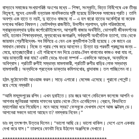
বাস্তবে সমাজের সংখ্যাগরিষ্ঠ অংশের মধ্যে – শিক্ষা, সংস্কৃতি, বিত্ত নির্বিশেষে এক তীব্র
বিতৃষ্ণা, সন্দেহ এমনকী হন্তারক মানসিকতার সৃষ্টি হয়েছে চিকিৎসক সমাজের প্রতি। তালি
অবশ্য এক হাতে ত নয়ই, দু হাতেও বাজছে না – এ হল বারো হাতের অর্কেস্ট্রা যা কয়েক
দশকের সঞ্চিত বিষফল। ভোটসর্বস্ব রাজনীতি, উদাসীন প্রশাসন, দুর্বল পরিকাঠামো,
স্বাস্থ্যব্যবস্থার দুর্বার কর্পোরেটাইজেশন, আগ্রাসী বাজার অর্থনীতি, ভোগবাদী জীবনদর্শনের
দাবি, হতমান শিক্ষাব্যবস্থা, মূল্যবোধের জলাঞ্জলি, সর্বব্যাপী অর্থনৈতিক হতাশা, তার থেকে
জায়মান শ্রেণীবিদ্বেষ- সব মিলিয়ে এ যেন এক কুম্ভীপাক তৈরী হয়েছে। কে জানে এর
সমাধান কোথায়। নিজে ত প্রায় শেষ করে আনলেন। চিন্তা হয় পরবর্তী প্রজন্মের জন্য –
মেয়ে, ছাত্রছাত্রীরা। এই পরিবেশে মন দিয়ে চেয়ার-টেবল বানানোর কাজও করা যায় না,
আর ডাক্তারী করা যায়? একটা ভেঙে যাওয়া সম্পর্ক – একদিকে আতঙ্ক, অন্যদিকে
অবিশ্বাস। প্রতিটি রুগীই সম্ভাব্য মামলাকারী, প্রতিটি রুগীর বাড়ির লোক সম্ভাব্য
হামলাকারী। অন্যদিকে প্রত্যেক ডাক্তার কমিশনখোর, ধান্দাবাজ। তল পাচ্ছিলেন না।
হঠাৎ মুঠোফোনটা আওয়াজ করল। সাড়ে এগারো। মেসেজ এসেছে। পুরানো পেশেন্ট।
রয়ে গেছে নম্বরটা।
“আমি মসলন্দপুরের রশিদ। এখন দুবাইতে। চার বছর আগে মেডিকেল কলেজে আপনি ও
আপনার জুনিয়ররা আমায় দাফনের দুয়ার থেকে টেনে এনেছিলেন। ব্রেনে, কিডনিতে
ম্যালেরিয়া ধরে গিয়েছিল। মনে আছে স্যর? ফেসবুকে দেখলাম দেশে আজ ডক্টরস্ ডে।
আপনেরা সকলে ভালো আছেন ত? নমস্কার নিবেন।”
ডাঃ বসু তৎক্ষণাৎ উত্তর দিলেন। “ভালো আছি রে। ভালো থাকিস। দেশে এলে একবার
দেখা করে যাস।” তারপরে ফোনটা নিয়ে উঠলেন অঞ্জলিকে দেখাতে।