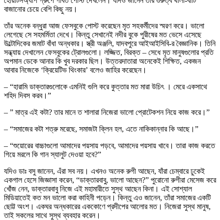
হোয়াটসঅ্যাপ গ্রুপে গর্বিত পোস্ট দেখলেন। যদিও জানেন তার গুরুত্ব থালা-বাটি
বাজানোর চেয়ে বেশি কিছু নয়।
তাঁর অনেক বন্ধুরা আজ ফেসবুকে পোস্ট করেছেন মৃত সহকর্মীদের স্মরণ করে। ভালো
লেগেছে সে সহমর্মিতা দেখে। কিন্তু সেখানেই নদীর বুকে পুরীষের মত ভেসে এসেছে
উল্টোদিকের জমাট বাঁধা অন্ধকার। স্ত্রী অঞ্জলি, যাদবপুরে আইআইসিবি-র বৈজ্ঞানিক। তিনি
সন্ধ্যায় দেখালেন ফেসবুকের ট্রোলগুলো। লজ্জিত, বিরক্ত – সেধে মৃত মানুষগুলোর প্রতি
অপমান ডেকে আনার কি খুব দরকার ছিল। উত্তরদাতারা অনেকেই শিক্ষিত, একজন
আবার নিজেকে ‘ক্রিয়েটিভ থিংকার’ বলেও জাহির করেছেন।
– “হারামি ডাক্তারগুলোকে এমনিই গুলি করে কুত্তার মত মারা উচিৎ । মেরে একসাথে
শহিদ দিবস করব।”
– ” মাত্র এই কটা? তার মানে ত শালারা নিজেরা ভালো প্রোটেকশন নিয়ে কাজ করে।”
– “সমাজের কটা শত্রু মরেছে, সমাজটা ক্লিন হল, এতে নাকিকান্নার কি আছে।”
– “শুয়োরের বাচ্চাগুলো আমাদের পয়সায় পড়বে, আমাদের পয়সায় খাবে। তারা কাজ করতে
গিয়ে মরলে কি গান স্যালুট দেওয়া হবে?”
যদিও ডাঃ বসু জানেন, এঁরা সব নয়। এখনও অনেক রুগী আছেন, যাঁরা চেম্বারে ঢুকেই
একগাল হেসে জিজ্ঞাসা করেন, “ডাক্তারবাবু, ভালো আছেন?” পুরোনো রুগীরা মেসেজ করে
খোঁজ নেন, ডাক্তারবাবু নিজে এই মহামারীতে সুস্থ আছেন কিনা। এই সোশ্যাল
মিডিয়াতেই কত মন ভালো করা কাহিনী পড়েন। কিন্তু এও জানেন, তাঁরা সমাজের একটি
ছোট্ট অংশ। একঘর অন্ধকারের এককোণে প্রদীপের আলোর মত। নিজেরা সুস্থ মানুষ,
তাই সকলের সাথে সুস্থ ব্যবহার করেন।