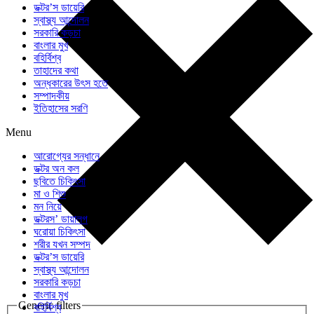
ডক্টর’স ডায়েরি
স্বাস্থ্য আন্দোলন
সরকারি কড়চা
বাংলার মুখ
বহির্বিশ্ব
তাহাদের কথা
অন্ধকারের উৎস হতে
সম্পাদকীয়
ইতিহাসের সরণি
Menu
আরোগ্যের সন্ধানে
ডক্টর অন কল
ছবিতে চিকিৎসা
মা ও শিশু
মন নিয়ে
ডক্টরস’ ডায়ালগ
ঘরোয়া চিকিৎসা
শরীর যখন সম্পদ
ডক্টর’স ডায়েরি
স্বাস্থ্য আন্দোলন
সরকারি কড়চা
বাংলার মুখ
Generic filters
বহির্বিশ্ব