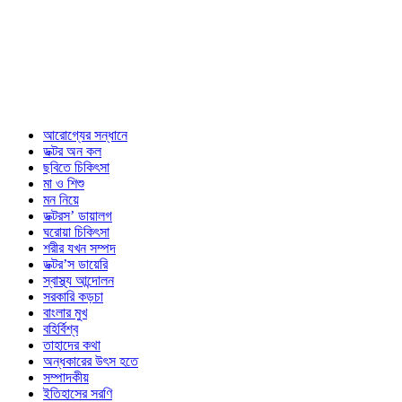
আরোগ্যের সন্ধানে
ডক্টর অন কল
ছবিতে চিকিৎসা
মা ও শিশু
মন নিয়ে
ডক্টরস’ ডায়ালগ
ঘরোয়া চিকিৎসা
শরীর যখন সম্পদ
ডক্টর’স ডায়েরি
স্বাস্থ্য আন্দোলন
সরকারি কড়চা
বাংলার মুখ
বহির্বিশ্ব
তাহাদের কথা
অন্ধকারের উৎস হতে
সম্পাদকীয়
ইতিহাসের সরণি