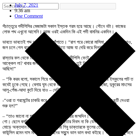
July 7, 2021
9:36 am
One Comment
পঁচাত্তুরে পদীপিসির মেজাজটা সকাল ইস্তক গরম হয়ে আছে। পৌনে নটা। কাজের
লোক পদ্দ এখুনো আসেনি। আজ ওরই একদিন কি এই পদী বামনির একদিন।
ভাবতে ভাবতেই পদ্দ ঢুকল হাঁপাতে হাঁপাতে। “রাগ পরে কোরো মাসিমা, আগে কলসী দাও,
জল চলে গেল বলে। কাকলিবৌদির বাড়িতে আজ যা দেরি করে দিল!”
রাস্তার কল থেকে টাটকা জল নিয়ে ফিরতেই পদীপিসি ফেটে পড়লেন।-“কেমন তোর
আক্কেল লা? খাবার জল ধরা হয়নি, ঘর বাসি পড়ে, তুই কিনা কাকলের বাড়িতে বসে
আছিস!”
– “কি করব বলো, সকালে গিয়ে শুনি কত্তা-গিন্নির আপিস ছুটি। ছেলের ইস্কুলের পাট ত
কবেই চুকে গেছে। বেলায় ঘুম থেকে উঠে পরোটা বানাও, মামলেট ভাজো, দুকুরের মাংসের
আলু-পেঁজ-আদা কুটে দিয়ে যাও – দেরি কি সাধ করে হয়েছে গো।”
-“ওরা ত গরমেন্টের চাকরি করে রে। এবার থেকে বেস্পতিবার কি লক্ষ্মীপুজোর ছুটি দেওয়া
শুরু হল?”
– “তাও জানো না মাসিমা? আজ যে বিদেন রায়ের জম্মদিন। সেজন্যে আজ ত সব বন্দ
গো। ছেলে বলছিল, আজ নাকি আবার ডাক্তার দিবস না কি যেন একটা। তেলিপাড়ার
মোড়ে অক্তদান শিবির হচ্ছে। ও পাড়ার শিবু ডাক্তারকে ফুলের তোড়া দিয়ে বসিয়ে
কাউন্সিল রমেন দাস মাইকে ডাক্তারদের সমুন্দে ভাল ভাল কথা কইছে। আমিও ত এট্টু শুনে