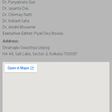
Dr. Punyabrata Gun
Dr. Jayanta Das
Dr. Chinmay Nath
Dr. Indranil Saha
Dr. Aindril Bhowmik
Executive Editor:
Piyali Dey Biswas
Address:
Shramajibi Swasthya Udyog
HA 44, Salt Lake, Sector-3, Kolkata-700097