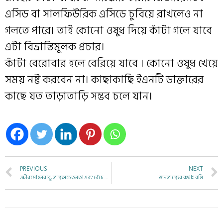
এসিড বা সালফিউরিক এসিডে চুবিয়ে রাখলেও না
গলতে পারে। তাই কোনো ওষুধ দিয়ে কাঁটা গলে যাবে
এটা বিভ্রান্তিমূলক প্রচার।
কাঁটা বেরোবার হলে বেরিয়ে যাবে । কোনো ওষুধ খেয়ে
সময় নষ্ট করবেন না। কাছাকাছি ইএনটি ডাক্তারের
কাছে যত তাড়াতাড়ি সম্ভব চলে যান।
PREVIOUS
NEXT
ক্ষীরমোহনবাবু, স্বাস্থ্যসচেতনতা এবং বেঁচে থাকার সহজ পাঠ।
জনস্বাস্থ্যের কথাঃ বমি