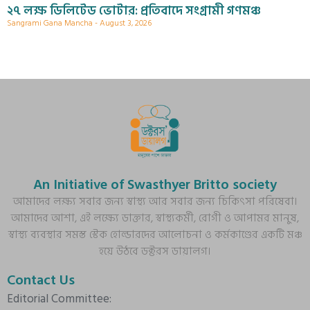
২৭ লক্ষ ডিলিটেড ভোটার: প্রতিবাদে সংগ্রামী গণমঞ্চ
Sangrami Gana Mancha
August 3, 2026
An Initiative of Swasthyer Britto society
আমাদের লক্ষ্য সবার জন্য স্বাস্থ্য আর সবার জন্য চিকিৎসা পরিষেবা।
আমাদের আশা, এই লক্ষ্যে ডাক্তার, স্বাস্থ্যকর্মী, রোগী ও আপামর মানুষ,
স্বাস্থ্য ব্যবস্থার সমস্ত স্টেক হোল্ডারদের আলোচনা ও কর্মকাণ্ডের একটি মঞ্চ
হয়ে উঠবে ডক্টরস ডায়ালগ।
Contact Us
Editorial Committee: