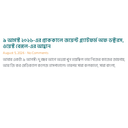
৯ আগস্ট ২০২৬-এর প্রাককালে জয়েন্ট প্ল্যাটফর্ম অফ ডক্টরস,
ওয়েস্ট বেঙ্গল-এর আহ্বান
August 5, 2026
No Comments
আবার একটা ৯ আগস্ট। দু বছর আগে অভয়া খুন হয়েছিল তার নিজের কাজের জায়গায়,
আর জি কর মেডিক্যাল কলেজ হাসপাতালে। তারপর সারা কলকাতা, সারা বাংলা,