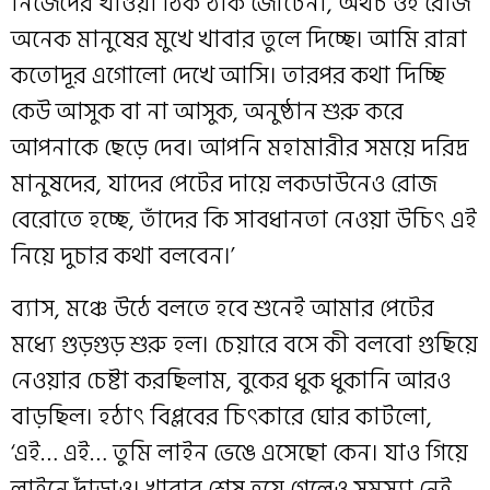
নিজেদের খাওয়া ঠিক ঠাক জোটেনা, অথচ ওই রোজ
অনেক মানুষের মুখে খাবার তুলে দিচ্ছে। আমি রান্না
কতোদূর এগোলো দেখে আসি। তারপর কথা দিচ্ছি
কেউ আসুক বা না আসুক, অনুষ্ঠান শুরু করে
আপনাকে ছেড়ে দেব। আপনি মহামারীর সময়ে দরিদ্র
মানুষদের, যাদের পেটের দায়ে লকডাউনেও রোজ
বেরোতে হচ্ছে, তাঁদের কি সাবধানতা নেওয়া উচিৎ এই
নিয়ে দুচার কথা বলবেন।’
ব্যাস, মঞ্চে উঠে বলতে হবে শুনেই আমার পেটের
মধ্যে গুড়গুড় শুরু হল। চেয়ারে বসে কী বলবো গুছিয়ে
নেওয়ার চেষ্টা করছিলাম, বুকের ধুক ধুকানি আরও
বাড়ছিল। হঠাৎ বিপ্লবের চিৎকারে ঘোর কাটলো,
‘এই… এই… তুমি লাইন ভেঙে এসেছো কেন। যাও গিয়ে
লাইনে দাঁড়াও। খাবার শেষ হয়ে গেলেও সমস্যা নেই,