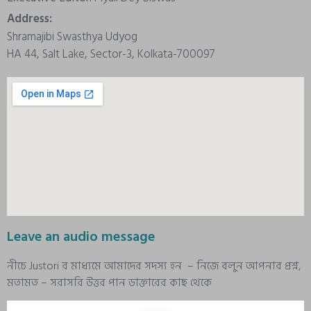
Address:
Shramajibi Swasthya Udyog
HA 44, Salt Lake, Sector-3, Kolkata-700097
Leave an audio message
নীচে Justori র মাধ্যমে আমাদের সদস্য হন – নিজে বলুন আপনার প্রশ্ন,
মতামত – সরাসরি উত্তর পান ডাক্তারের কাছ থেকে