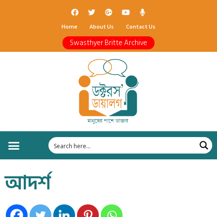
Home
About Us
Contact Us
Swasthyer Britte Archive
আদর্শ