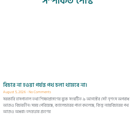
সম্পর্কিত পোস্ট
বিচার না হওয়া পর্যন্ত পথ চলা থামবে না।
August 5, 2026
No Comments
সরকারি হাসপাতাল তথা শিক্ষাপ্রাঙ্গণের বুকে সংঘটিত ৯ আগস্টের সেই নৃশংস অপরাধ
আজও বিচারহীন। সময় পেরিয়েছে, ক্যালেন্ডারের পাতা বদলেছে, কিন্তু ন্যায়বিচারের পথ
আজও অধরা। তদন্তভার গ্রহণের