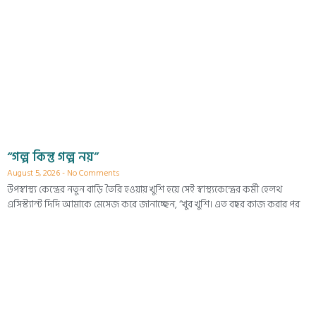
“গল্প কিন্তু গল্প নয়”
August 5, 2026
No Comments
উপস্বাস্থ্য কেন্দ্রের নতুন বাড়ি তৈরি হওয়ায় খুশি হয়ে সেই স্বাস্থ্যকেন্দ্রের কর্মী হেলথ
এসিস্ট্যান্ট দিদি আমাকে মেসেজ করে জানাচ্ছেন, “খুব খুশি। এত বছর কাজ করার পর