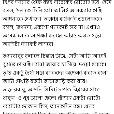
বিপ্লব আমার থেকে বছর পাঁচেকের ছোটোই হবে। হেসে
বলল, ‘এনাকে চিনি তো। আমিই অনেকবার গেছি
আপনাকে দেখাতে।’ তারপর কর্মকর্তা ভদ্রলোককে
বলল, ‘তপনদা, একশো প্যাকেটে হবে না। এখনও
অনেক লোক অপেক্ষা করছে। আরও অন্তত সত্তর
আশিটা প্যাকেট লাগবে।’
তপনবাবুর কপালে চিন্তার ভাঁজ, ‘সেটা আমি আগেই
বুঝতে পেরেছি। রান্না আবার চাপিয়ে দেওয়া হয়েছে।
তুমি একটু ধৈর্য্য ধরে বাকিদের অপেক্ষা করতে বলো।
আমি দেখছি যতটা তাড়াতাড়ি করা যায়।
ডাক্তারবাবু, আপনি মিনিট দশেক বিপ্লবের সাথে
থাকুন। ও খুব ভালো ছেলে। স্টেশনে একটা ছোটো
পরোটার দোকান ছিল, অনেকদিন বন্ধ। ওদের