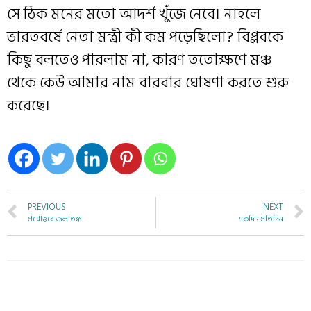
সে ঠিক মনের মতো আদর্শ খুঁজে নেবে। নাহলে
ভারতবর্ষে নেতা মন্ত্রী কী কম পড়েছিলো? বিপ্লবকে
কিছু বলতেও পারলাম না, কারণ ততোক্ষণে মঞ্চ
থেকে কেউ আমার নাম বারবার ঘোষণা করতে শুরু
করেছে।
PREVIOUS
NEXT
প্রশ্নোত্তরে জলাতঙ্ক
একদিন প্রতিদিন