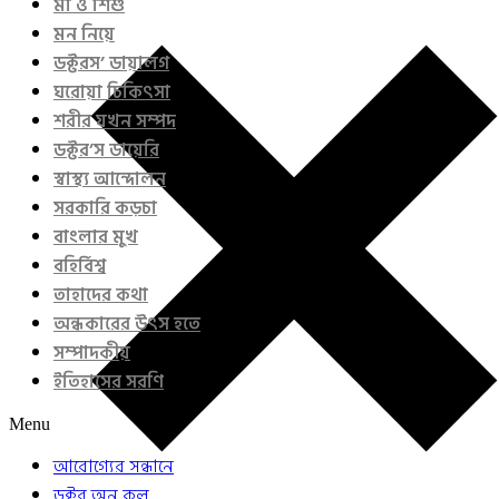
মা ও শিশু
মন নিয়ে
ডক্টরস’ ডায়ালগ
ঘরোয়া চিকিৎসা
শরীর যখন সম্পদ
ডক্টর’স ডায়েরি
স্বাস্থ্য আন্দোলন
সরকারি কড়চা
বাংলার মুখ
বহির্বিশ্ব
তাহাদের কথা
অন্ধকারের উৎস হতে
সম্পাদকীয়
ইতিহাসের সরণি
Menu
আরোগ্যের সন্ধানে
ডক্টর অন কল