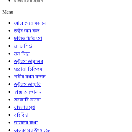
ইতিহাসের সরণি
Menu
আরোগ্যের সন্ধানে
ডক্টর অন কল
ছবিতে চিকিৎসা
মা ও শিশু
মন নিয়ে
ডক্টরস’ ডায়ালগ
ঘরোয়া চিকিৎসা
শরীর যখন সম্পদ
ডক্টর’স ডায়েরি
স্বাস্থ্য আন্দোলন
সরকারি কড়চা
বাংলার মুখ
বহির্বিশ্ব
তাহাদের কথা
অন্ধকারের উৎস হতে