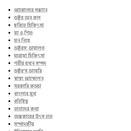
আরোগ্যের সন্ধানে
ডক্টর অন কল
ছবিতে চিকিৎসা
মা ও শিশু
মন নিয়ে
ডক্টরস’ ডায়ালগ
ঘরোয়া চিকিৎসা
শরীর যখন সম্পদ
ডক্টর’স ডায়েরি
স্বাস্থ্য আন্দোলন
সরকারি কড়চা
বাংলার মুখ
বহির্বিশ্ব
তাহাদের কথা
অন্ধকারের উৎস হতে
সম্পাদকীয়