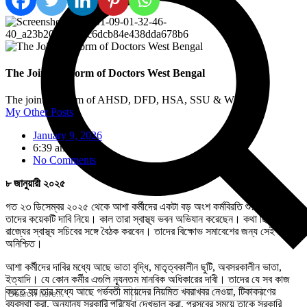
The Joint Platform of Doctors West Bengal
The joint platform of AHSD, DFD, HSA, SSU & WBDF.
My Other Posts
January 9, 2026
6:39 am
No Comments
৮ জানুয়ারী ২০২৫
গত ২৩ ডিসেম্বর ২০২৫ থেকে আশা কর্মীদের একটা বড় অংশ কর্মবিরতি শুরু করেছেন
তাদের কয়েকটি দাবি নিয়ে। কাল তারা স্বাস্থ্য ভবন অভিযান করেছেন। কথা ছিল তারা
রাজ্যের স্বাস্থ্য সচিবের সঙ্গে বৈঠক করবেন। তাদের বিক্ষোভ সমাবেশের জন্য সেই বৈঠক
অনিশ্চিত।
আশা কর্মীদের দাবির মধ্যে আছে ভাতা বৃদ্ধি, মাতৃত্বকালীন ছুটি, অবসরকালীন ভাতা,
ইত্যাদি। যে কোন কর্মীর এগুলি ন্যূনতম মানবিক অধিকারের দাবী। তাদের যে সব কাজ
করতে হয় তার মধ্যে আছে গর্ভবতী মায়েদের নিয়মিত খবরাখবর নেওয়া, টিকাকরণের
ব্যবস্থা করা, অন্যান্য সরকারি পরিষেবা দেখভাল করা, প্রসবের সময়ে তাকে সরকারি