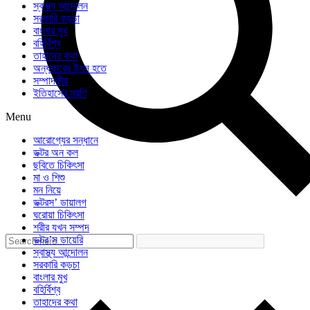
স্বাস্থ্য আন্দোলন
সরকারি কড়চা
বাংলার মুখ
বহির্বিশ্ব
তাহাদের কথা
অন্ধকারের উৎস হতে
সম্পাদকীয়
ইতিহাসের সরণি
Menu
আরোগ্যের সন্ধানে
ডক্টর অন কল
ছবিতে চিকিৎসা
মা ও শিশু
মন নিয়ে
ডক্টরস’ ডায়ালগ
ঘরোয়া চিকিৎসা
শরীর যখন সম্পদ
ডক্টর’স ডায়েরি
স্বাস্থ্য আন্দোলন
সরকারি কড়চা
বাংলার মুখ
বহির্বিশ্ব
তাহাদের কথা