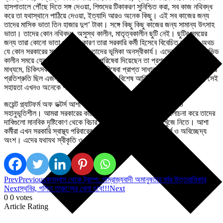
হাসপাতালে পৌঁছে দিতে সঙ্গ দেওয়া, শিশুদের টিকাকরণ সুনিশ্চিত করা, সব কাজ নথিবদ্ধ
করে তা যথাস্থানে পাঠিয়ে দেওয়া, ইত্যাদি আরও অনেক কিছু। এই সব কাজের জন্য
তাদের মাসিক ভাতা তিন হাজার দুশ’ টাকা। সঙ্গে কিছু কিছু কাজের জন্য সামান্য উৎসাহ
ভাতা। তাদের কোন নথিবদ্ধ, অসুস্থ কালীন, মাতৃত্বকালীন ছুটি নেই। ছুটির সময়ের
জন্য তারা কোনো ভাতা পান না, কারণ তারা সরকারি কর্মী হিসেবে বিবেচিত হন না। অথচ
যে কোন সরকারের স্বাস্থ্য পরিষেবায় তাদের ভূমিকা অনস্বীকার্য। এদের অনেকেই কোভিড
কালীন সময়ে যেভাবে প্রত্যন্ত অঞ্চলে পরিষেবা দিয়েছেন তা প্রশংসিত হয়েছিল সংবাদ
মাধ্যমে, চিকিৎসকদের কাছে ও সর্বোপরি পরিষেবা প্রাপ্ত সাধারণ মানুষের কাছে। সরকারি
প্রতিশ্রুতি ছিল এজন্য তাদের অতিরিক্ত কিছু বিশেষ আর্থিক সহায়তা প্রদান করার, সেই
সহায়তা এখনও অনেকে পান নি।
জয়েন্ট প্ল্যাটফর্ম অফ ডক্টর্স আশা কর্মীদের ন্যায্য দাবি গুলির প্রতি সহমত ও
সহানুভূতিশীল। আমরা সরকারের কাছে আবেদন করছি তাদের সঙ্গে আলোচনা করে তাদের
দাবিগুলো মানবিক দৃষ্টিকোণ থেকে বিচার করে সমস্যা সমাধানের পথ খুঁজে নিতে। আশা
কর্মীরা এখন সরকারি স্বাস্থ্য পরিবারের এবং এই সমাজের এক গুরুত্বপূর্ণ ও অবিচ্ছেদ্য
অংশ। এদের যথাযথ স্বীকৃতি ও সম্মান দেয়া সকলের নৈতিক কর্তব্য।
Prev
Previous
কলম্বাস থেকে ট্রাম্প: সাম্রাজ্যবাদী অমানুষতার বর্বর উত্তরাধিকার
Next
স্থবির, গলিত তারুণ্যের খেলা হবে!!!
Next
0
0
votes
Article Rating