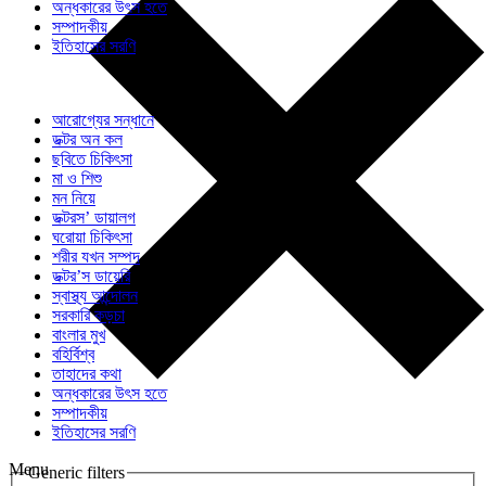
অন্ধকারের উৎস হতে
সম্পাদকীয়
ইতিহাসের সরণি
আরোগ্যের সন্ধানে
ডক্টর অন কল
ছবিতে চিকিৎসা
মা ও শিশু
মন নিয়ে
ডক্টরস’ ডায়ালগ
ঘরোয়া চিকিৎসা
শরীর যখন সম্পদ
ডক্টর’স ডায়েরি
স্বাস্থ্য আন্দোলন
সরকারি কড়চা
বাংলার মুখ
বহির্বিশ্ব
তাহাদের কথা
অন্ধকারের উৎস হতে
সম্পাদকীয়
ইতিহাসের সরণি
Menu
Generic filters