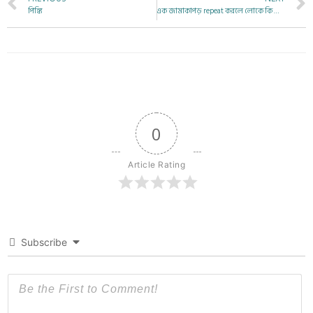
পিঙ্কি
এক জামাকাপড় repeat করলে লোকে কি ভাববে?? মনখারাপ হলেই shopping??
0
Article Rating
Subscribe