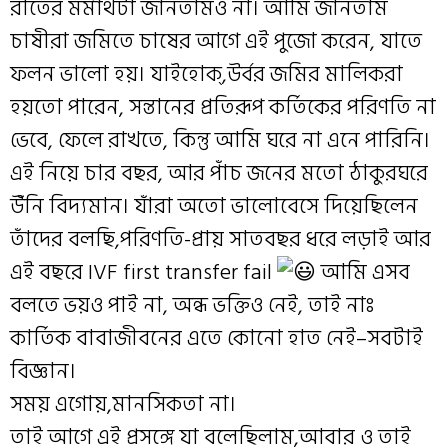
রীতের মর্মাথটা জানতামও না। আমি জানতাম
চাষীরা জমিতে চাষের আগে এই পুজো করেন, যাতে
ফলন ভালো হয়। যাইহোক্,উর্বর জমির মালিকরা
হয়তো পারেন, সন্তানের প্রতিরূপ কর্তিকের পরিণতি না
ভেবে, ফেলে রাখতে, কিন্তু আমি ঘরে না এনে পারিনি।
এই নিয়ে চার বছর, আর পাঁচ জনের মতো ঠাকুরঘরে
উঁনি বিদ্যমান। যাঁরা অতো ভালোবেসে দিয়েছিলেন
তাঁদের বলছি,পরিণতি-প্রায় সাতবছর ধরে লড়াই আর
এই বছরে IVF first transfer fail
আমি এসব
বলতে ভয়ও পাই না, অন্ধ ভক্তিও নেই, তাই নাঃ
কার্তিক বাবাজীবনের এতে কোনো হাত নেই–সবটাই
বিজ্ঞান।
সময় এগোয়,মানসিকতা না।
তাই আগে এই প্রসঙ্গে যা বলেছিলাম,আবার ও তাই