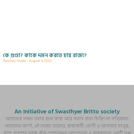
কে গুণ্ডা? কাকে দমন করতে চায় রাজ্য?
Parichay Gupta
August 4, 2026
An Initiative of Swasthyer Britto society
আমাদের লক্ষ্য সবার জন্য স্বাস্থ্য আর সবার জন্য চিকিৎসা পরিষেবা।
আমাদের আশা, এই লক্ষ্যে ডাক্তার, স্বাস্থ্যকর্মী, রোগী ও আপামর মানুষ,
স্বাস্থ্য ব্যবস্থার সমস্ত স্টেক হোল্ডারদের আলোচনা ও কর্মকাণ্ডের একটি মঞ্চ