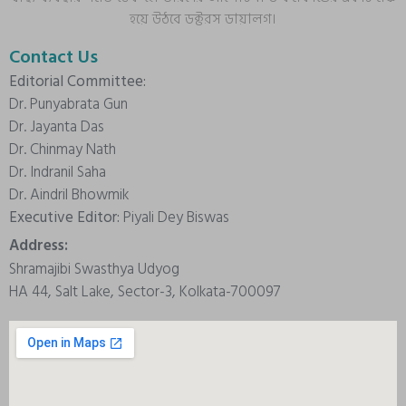
হয়ে উঠবে ডক্টরস ডায়ালগ।
Contact Us
Editorial Committee:
Dr. Punyabrata Gun
Dr. Jayanta Das
Dr. Chinmay Nath
Dr. Indranil Saha
Dr. Aindril Bhowmik
Executive Editor:
Piyali Dey Biswas
Address:
Shramajibi Swasthya Udyog
HA 44, Salt Lake, Sector-3, Kolkata-700097