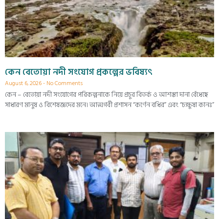
কেন বেতোয়া নদী সংযোগ প্রকল্পের ভবিষ্যৎ
August 6, 2026
No Comments
কেন – বেতোয়া নদী সংযোগের পরিকল্পনাকে নিয়ে প্রচুর বিতর্ক ও আশঙ্কা দানা বেঁধেছে
সাধারণ মানুষ ও বিশেষজ্ঞদের মনে। আত্মগর্বী প্রশাসন “কর্ণেন বধির” এবং “চক্ষুষা কানঃ”