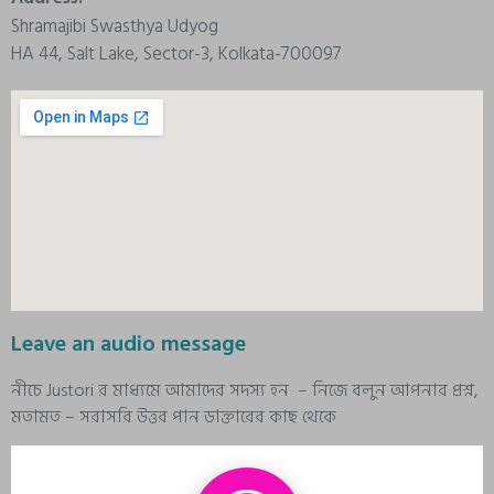
Shramajibi Swasthya Udyog
HA 44, Salt Lake, Sector-3, Kolkata-700097
Leave an audio message
নীচে Justori র মাধ্যমে আমাদের সদস্য হন – নিজে বলুন আপনার প্রশ্ন,
মতামত – সরাসরি উত্তর পান ডাক্তারের কাছ থেকে