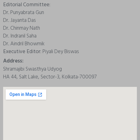
Editorial Committee:
Dr. Punyabrata Gun
Dr. Jayanta Das
Dr. Chinmay Nath
Dr. Indranil Saha
Dr. Aindril Bhowmik
Executive Editor:
Piyali Dey Biswas
Address:
Shramajibi Swasthya Udyog
HA 44, Salt Lake, Sector-3, Kolkata-700097