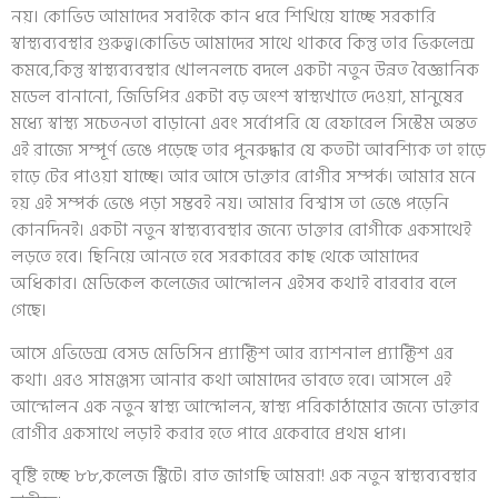
নয়। কোভিড আমাদের সবাইকে কান ধরে শিখিয়ে যাচ্ছে সরকারি
স্বাস্থ্যব্যবস্থার গুরুত্ব।কোভিড আমাদের সাথে থাকবে কিন্তু তার ভিরুলেন্স
কমবে,কিন্তু স্বাস্থ্যব্যবস্থার খোলনলচে বদলে একটা নতুন উন্নত বৈজ্ঞানিক
মডেল বানানো, জিডিপির একটা বড় অংশ স্বাস্থ্যখাতে দেওয়া, মানুষের
মধ্যে স্বাস্থ্য সচেতনতা বাড়ানো এবং সর্বোপরি যে রেফারেল সিস্টেম অন্তত
এই রাজ্যে সম্পূর্ণ ভেঙে পড়েছে তার পুনরুদ্ধার যে কতটা আবশ্যিক তা হাড়ে
হাড়ে টের পাওয়া যাচ্ছে। আর আসে ডাক্তার রোগীর সম্পর্ক। আমার মনে
হয় এই সম্পর্ক ভেঙে পড়া সম্ভবই নয়। আমার বিশ্বাস তা ভেঙে পড়েনি
কোনদিনই। একটা নতুন স্বাস্থ্যব্যবস্থার জন্যে ডাক্তার রোগীকে একসাথেই
লড়তে হবে। ছিনিয়ে আনতে হবে সরকারের কাছ থেকে আমাদের
অধিকার। মেডিকেল কলেজের আন্দোলন এইসব কথাই বারবার বলে
গেছে।
আসে এভিডেন্স বেসড মেডিসিন প্র‍্যাক্টিশ আর র‍্যাশনাল প্র‍্যাক্টিশ এর
কথা। এরও সামঞ্জস্য আনার কথা আমাদের ভাবতে হবে। আসলে এই
আন্দোলন এক নতুন স্বাস্থ্য আন্দোলন, স্বাস্থ্য পরিকাঠামোর জন্যে ডাক্তার
রোগীর একসাথে লড়াই করার হতে পারে একেবারে প্রথম ধাপ।
বৃষ্টি হচ্ছে ৮৮,কলেজ স্ট্রিটে। রাত জাগছি আমরা! এক নতুন স্বাস্থ্যব্যবস্থার