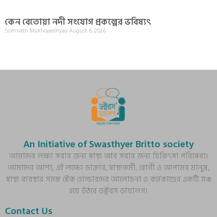
কেন বেতোয়া নদী সংযোগ প্রকল্পের ভবিষ্যৎ
Somnath Mukhopadhyay
August 6, 2026
An Initiative of Swasthyer Britto society
আমাদের লক্ষ্য সবার জন্য স্বাস্থ্য আর সবার জন্য চিকিৎসা পরিষেবা।
আমাদের আশা, এই লক্ষ্যে ডাক্তার, স্বাস্থ্যকর্মী, রোগী ও আপামর মানুষ,
স্বাস্থ্য ব্যবস্থার সমস্ত স্টেক হোল্ডারদের আলোচনা ও কর্মকাণ্ডের একটি মঞ্চ
হয়ে উঠবে ডক্টরস ডায়ালগ।
Contact Us