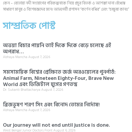
কেন – বেতোয়া নদী সংযোগের পরিকল্পনাকে নিয়ে প্রচুর বিতর্ক ও আশঙ্কা দানা বেঁধেছে
সাধারণ মানুষ ও বিশেষজ্ঞদের মনে। আত্মগর্বী প্রশাসন “কর্ণেন বধির” এবং “চক্ষুষা কানঃ”
সাম্প্রতিক পোস্ট
অভয়া বিচার পায়নি তাই দিকে দিকে বেড়ে চলেছে এই
অপরাধ…
Abhaya Mancha
August 7, 2026
সমসাময়িক বিশ্বের প্রেক্ষিতে জর্জ অরওয়েলের পুনর্পাঠ:
Animal Farm, Nineteen Eighty-Four, Brave New
World এবং ডিজিটাল যুগের গণতন্ত্র
Dr. Sukanti Bhattacharya
August 7, 2026
ব্রিজভূষণ শরণ সিং এবং বিনোদ তোমর নির্দোষ!
Abhaya Mancha
August 7, 2026
Our journey will not end until justice is done.
West Bengal Junior Doctors Front
August 6, 2026