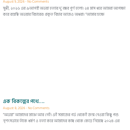
August 9, 2026
No Comments
সুধী, ২০২৬ এর ৯আগষ্ট অভয়া হত্যার দু’ বছর পূর্ণ হলো। ২৪ মাস ধরে আমরা অপেক্ষা
করে রয়েছি অভয়ার বিচারের। প্রকৃত বিচার আজও অধরা। “আমার চক্ষে
এক বিকল্পের পথে….
August 8, 2026
No Comments
“অভয়া” আমাদের মাঝে আর নেই। এই সমাজের গর্ভ থেকেই জন্ম নেওয়া কিছু পশু
নৃশংসভাবে তাঁকে ধর্ষণ ও হত্যা করে আমাদের কাছ থেকে কেড়ে নিয়েছে ২০২৪-এর