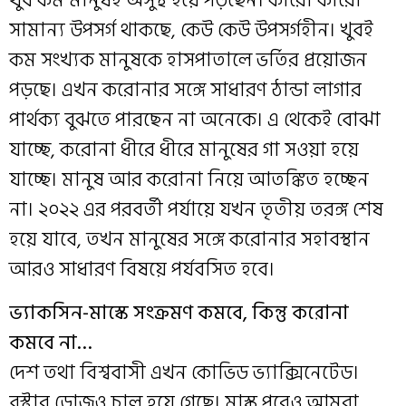
খুব কম মানুষই অসুস্থ হয়ে পড়ছেন। কারো কারো
সামান্য উপসর্গ থাকছে, কেউ কেউ উপসর্গহীন। খুবই
কম সংখ্যক মানুষকে হাসপাতালে ভর্তির প্রয়োজন
পড়ছে। এখন করোনার সঙ্গে সাধারণ ঠান্ডা লাগার
পার্থক্য বুঝতে পারছেন না অনেকে। এ থেকেই বোঝা
যাচ্ছে, করোনা ধীরে ধীরে মানুষের গা সওয়া হয়ে
যাচ্ছে। মানুষ আর করোনা নিয়ে আতঙ্কিত হচ্ছেন
না। ২০২২ এর পরবর্তী পর্যায়ে যখন তৃতীয় তরঙ্গ শেষ
হয়ে যাবে, তখন মানুষের সঙ্গে করোনার সহাবস্থান
আরও সাধারণ বিষয়ে পর্যবসিত হবে।
ভ্যাকসিন-মাস্কে সংক্রমণ কমবে, কিন্তু করোনা
কমবে না…
দেশ তথা বিশ্ববাসী এখন কোভিড ভ্যাক্সিনেটেড।
বুস্টার ডোজও চালু হয়ে গেছে। মাস্ক পরেও আমরা