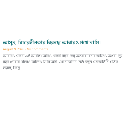
আসুন, বিচারহীনতার বিরুদ্ধে আবারও পথে নামি।
August 9, 2026
No Comments
আবারও একটা ৯ই আগস্ট। আরও একটা বছর। তবু অভয়ার বিচার আজও অধরা। দুই
বছর পেরিয়ে গেলেও আজও সি.বি.আই.-এর চার্জশিট নেই। নতুন এস.আই.টি. গঠিত
হয়েছে, কিন্তু