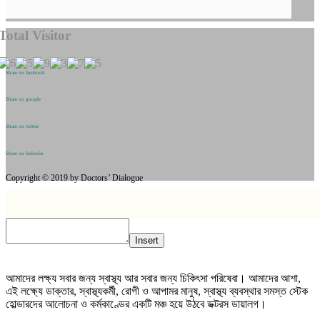
Total Visitor
Share on facebook
Share on google
Share on twitter
Share on linkedin
Copyright © 2019 by Doctors’ Dialogue
Insert
আমাদের লক্ষ্য সবার জন্য স্বাস্থ্য আর সবার জন্য চিকিৎসা পরিষেবা। আমাদের আশা,
এই লক্ষ্যে ডাক্তার, স্বাস্থ্যকর্মী, রোগী ও আপামর মানুষ, স্বাস্থ্য ব্যবস্থার সমস্ত স্টেক
হোল্ডারদের আলোচনা ও কর্মকাণ্ডের একটি মঞ্চ হয়ে উঠবে ডক্টরস ডায়ালগ।