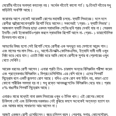
মেয়েটির দাঁতের অবস্থা কহতব্য নয়। অর্ধেক দাঁতেই কালো গর্ত। দু-তিনটে দাঁতের শুধু
মাড়িটাই অবশিষ্ট আছে।
করোনার আগে থেকেই আরেকটি রোগের মহামারী চলছে- ফ্যাটি লিভারের। দলে দলে
রোগীরা আল্ট্রাসোনোগ্রাফি রিপোর্ট নিয়ে আসেন। সকলেরই ‘গ্রেড- ১ ফ্যাটি লিভার’।
আজকাল ফ্যাটি লিভার ছাড়া একদম স্বাভাবিক পেটের ছবি প্রায় দেখাই যায় না। সেরকম
ইদানীং কেউ ইকোকার্ডিওগ্রাম করলে স্বাভাবিক রিপোর্ট আসে না- গ্রেড- ১ ডায়াস্টোলিক
ডিসফাংশান থাকে।
আশ্চর্যের বিষয় হলো সেই রিপোর্ট পেয়ে রোগীরা এক অদ্ভুত ভয় মেশানো আনন্দ পান।
এবং মাসের পর মাস লিভ- ৫২, আর্সো-ডিঅক্সি-কোলিকএসিড, ইত্যাদি দামী দামী ওষুধ
নিষ্ঠা ভরে খেয়ে যান। এতটা নিষ্ঠা ভরে আমি কোনো রোগীকে সুগার বা প্রেশারের ওষুধ
খেতে দেখিনি।
আরেক ধরনের রোগী আসেন। এনারা প্রতি তিন- চারমাস অন্তর বিলিরুবিন পরীক্ষা করেন
এবং প্রত্যেকবার বিলিরুবিন ২ মিগ্রা/ডেসিলিটার -এর বেশি থাকে। এদের গিলবার্ট
সিন্ড্রোম বলে একটি জন্মগত রোগ আছে। যদিও একে রোগ বলা উচিৎ নয়, কারণ এতে
কোনো শারীরিক সমস্যা হয় না। শুধু রক্তে আনকঞ্জুগেটেড বিলিরুবিন বেড়ে যায়। প্রায়
৫% বাঙালীর গিলবার্ট সিন্ড্রোম আছে।
এনারাও মাঝে মধ্যেই নানা রকম লিভারের ওষুধ ও টনিক খান। এই রোগের কোনো
চিকিৎসা নেই এবং চিকিৎসার দরকারও নেই বুঝিয়ে বললে অনেকেই অত্যন্ত হতাশ হন
এবং আমার কাছে সাধারণত আর আসেন না।
আজই একজন রোগী এসেছিলেন। বছর চল্লিশ বয়স। প্রেশার, সুগার, কোলেস্টেরল,