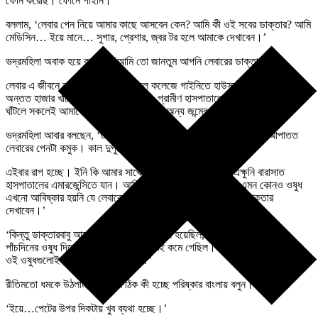
ফোন করেছি। ফোনে পাইনি।’
বললাম, ‘লেবার পেন নিয়ে আমার কাছে আসবেন কেন? আমি কী ওই সবের ডাক্তার? আমি
মেডিসিন… ইয়ে মানে… সুগার, প্রেশার, জ্বর টর হলে আমাকে দেখাবেন।’
ভদ্রমহিলা অবাক হয়ে বললেন, ‘আমি তো জানতুম আপনি লেবারের ডাক্তার।’
লেবার এ জীবনে কম করাই নি। মেডিকেল কলেজে গাইনিতে হাউসস্টাফশিপ করার সময়ে
অন্তত হাজার খানেক ডেলিভারি করিয়েছি। গ্রামীণ হাসপাতালে কোনো লেবার কেস
ঘাঁটলে সকলেই আমাকে ডাকত। কিন্তু সেতো অন্য জন্মের কথা।
ভদ্রমহিলা আবার বলছেন, ‘ডাক্তারবাবু, যাহোক কিছু একটা ওষুধ বলে দিন। আপাতত
লেবারের পেনটা কমুক। কাল দুপুরে আপনারে গিয়ে দেখাবো।’
এইবার রাগ হচ্ছে। ইনি কি আমার সাথে ইয়ার্কি করছেন? বললাম, ‘এক্ষুনি বারাসাত
হাসপাতালের এমারজেন্সিতে যান। আমি লেবারের ডাক্তার নই। আর এমন কোনও ওষুধ
এখনো আবিষ্কার হয়নি যে লেবারের পেন চেপে রেখে আপনি পরের দিন ডাক্তার
দেখাবেন।’
‘কিন্তু ডাক্তারবাবু আগেরবার যখন লেবারের পেন হয়েছিল, আপনিই দেখেছিলেন।
পাঁচদিনের ওষুধ দিয়েছিলেন। ব্যথা একেবারেই কমে গেছিল। এতদিন ভালোই ছিলাম।
ওই ওষুধগুলোই কি আরেকবার খেয়ে নেব?’
রীতিমতো ধমকে উঠলাম, ‘আপনার ঠিক কী হচ্ছে পরিষ্কার বাংলায় বলুন।’
‘ইয়ে…পেটের উপর দিকটায় খুব ব্যথা হচ্ছে।’