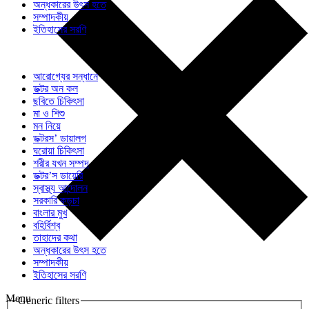
অন্ধকারের উৎস হতে
সম্পাদকীয়
ইতিহাসের সরণি
আরোগ্যের সন্ধানে
ডক্টর অন কল
ছবিতে চিকিৎসা
মা ও শিশু
মন নিয়ে
ডক্টরস’ ডায়ালগ
ঘরোয়া চিকিৎসা
শরীর যখন সম্পদ
ডক্টর’স ডায়েরি
স্বাস্থ্য আন্দোলন
সরকারি কড়চা
বাংলার মুখ
বহির্বিশ্ব
তাহাদের কথা
অন্ধকারের উৎস হতে
সম্পাদকীয়
ইতিহাসের সরণি
Menu
Generic filters