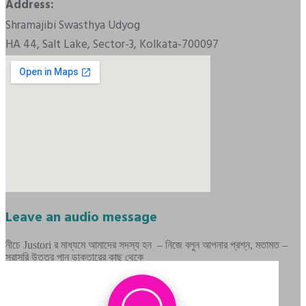
Address:
Shramajibi Swasthya Udyog
HA 44, Salt Lake, Sector-3, Kolkata-700097
Leave an audio message
নীচে Justori র মাধ্যমে আমাদের সদস্য হন – নিজে বলুন আপনার প্রশ্ন, মতামত –
সরাসরি উত্তর পান ডাক্তারের কাছ থেকে