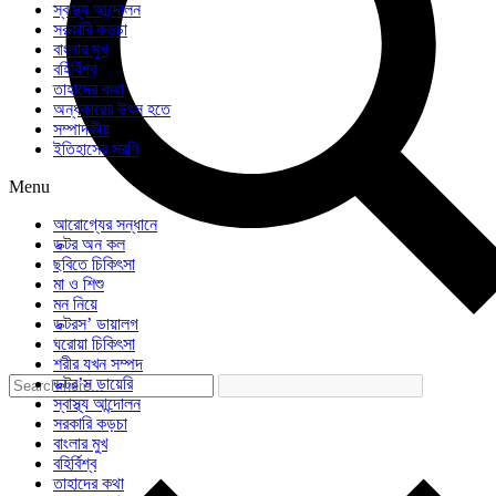
স্বাস্থ্য আন্দোলন
সরকারি কড়চা
বাংলার মুখ
বহির্বিশ্ব
তাহাদের কথা
অন্ধকারের উৎস হতে
সম্পাদকীয়
ইতিহাসের সরণি
Menu
আরোগ্যের সন্ধানে
ডক্টর অন কল
ছবিতে চিকিৎসা
মা ও শিশু
মন নিয়ে
ডক্টরস’ ডায়ালগ
ঘরোয়া চিকিৎসা
শরীর যখন সম্পদ
ডক্টর’স ডায়েরি
স্বাস্থ্য আন্দোলন
সরকারি কড়চা
বাংলার মুখ
বহির্বিশ্ব
তাহাদের কথা