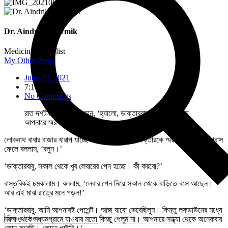
Dr. Aindril Bhowmik
Medicine specialist
My Other Posts
June 22, 2021
7:17 am
No Comments
রাত দশটায় নারী কন্ঠের ফোন, ‘হ্যালো, ডাক্তারবাবু, খুব বিপদে পড়ে
আপনারে স্মরণ করছি?’
লোকনাথ বাবার বাজার খারাপ যাচ্ছে। বিপদে লোকজন ডাক্তারকে স্মরণ করছে। দীর্ঘশ্বাস
ফেলে বললাম, ‘বলুন।’
‘ডাক্তারবাবু, সকাল থেকে খুব লেবারের পেন হচ্ছে। কী করবো?’
বাস্তবিকই চমকালাম। বললাম, ‘লেবার পেন নিয়ে সকাল থেকে বাড়িতে বসে আছেন।
আর এই মাঝ রাত্রে মনে পড়ল!’
‘ডাক্তারবাবু, আমি আপনারই পেশেন্ট। আজ যাবো ভেবেছিলুম। কিন্তু লকডাউনের মধ্যে
ময়না থেকে মধ্যমগ্রামে যাওয়ার মতো কিচ্ছু পেলুম না। আপনারে সন্ধ্যা থেকে অনেকবার