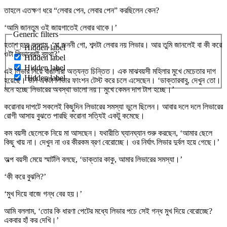
তাহলে এতক্ষণ ধরে “লেবার পেন, লেবার পেন” করছিলেন কেন?
‘আমি জানতুম ওই জায়গাতেই লেবার থাকে।’
Generic filters
হতাশ হয়ে বললাম, ‘মা জননী গো, শব্দটা লেবার নয় লিভার। আর তুমি জানলেই বা কী করে
Hidden label
ওটা লিভারেরই ব্যথা?’
Hidden label
Hidden label
এই লিভার নিয়ে বাঙালীরা অত্যন্ত চিন্তিত। এক মাঝবয়সী মহিলার মুখে মেচেতার দাগ
Hidden label
হয়েছে। উনি একটা লিভার ফাংশন টেস্ট করে চলে এসেছেন। ‘ডাক্তারবাবু, দেখুন তো।
মনে হচ্ছে লিভারের অবস্থা ভালো নয়। মুখে কেমন দাগ টাগ হচ্ছে।’
করোনার দাপটে সকলেই কিছুদিন লিভারের সমস্যা ভুলে ছিলেন। আবার দলে দলে লিভারের
রোগী আসায় বুঝতে পারছি করোনা সত্যিই একটু কমেছে।
কম বয়সী ছেলেকে নিয়ে মা আসছেন। যথারীতি ঘ্যানঘ্যান শুরু করছেন, ‘আমার ছেলে
কিছু খায় না। দেখুন না ওর কীরকম ব্রণ বেরোচ্ছে। ওর নির্ঘাৎ লিভার দুর্বল হয়ে গেছে।’
অল্প বয়সী মেয়ে স্মার্টলি বলছে, ‘ডাক্তার কাকু, আমার লিভারের সমস্যা।’
‘কী করে বুঝলি?’
‘মুখ দিয়ে বাজে গন্ধ বের হয়।’
আমি বললাম, ‘তোর কি ধারণা পেটের মধ্যে লিভার পচে সেই গন্ধ মুখ দিয়ে বেরোচ্ছে?
একবার হাঁ কর দেখি।’