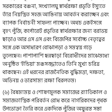
সরকারের বঞ্চনা, সংখ্যালঘু স্বার্থরক্ষা প্রভৃতি ইস্যুতে
তাঁর নিয়ন্ত্রিত সহজ আঙিনায় আবর্তন করাচ্ছেন এবং
ব্যাপক নির্বাচনী সাফল্য পাচ্ছেন। অথচ একইসঙ্গে
বৃহৎ পুঁজি, কর্পোরেট প্রভৃতির স্বার্থরক্ষার জন্য বরাভয়
ছাড়াও আর এস এস এবং বিজেপির সর্বোচ্চ নেতৃত্বের
সঙ্গে এক অসাধারণ বোঝাপড়া ও সমন্বয় গড়ে
তুলেছেন। পাশাপাশি ছন্নছাড়া বিরোধীদের মাঝেমধ্যে
অনুষ্ঠিত ‘ইন্ডিয়া’ মঞ্চসজ্জাতেও তিনি মুখ্য চরিত্র
থাকছেন। এই ধরনের রাজনৈতিক বুদ্ধিমত্তা, দক্ষতা,
অভিনয় ও ভারসাম্য রক্ষা বিরলতম।
(৬) বৈষম্যময় ও শোষণমূলক সমাজের র‍্যাডিকাল ও
সমাজতান্ত্রিক পরিবর্তন রোধ করে নাগরিকদের পৃথক
উপভোক্তা তৈরি করে একদিকে পুঁজির অফুরন্ত সস্তা