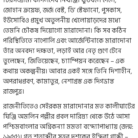
চিরসংগ্রামী কপিলদেব নিখাঞ্জ। ফুটবলে পেলে,
জোহান ক্রয়েফ, জর্জ বেস্ট, ডি’ স্টেফানো, পুসকাস,
ইউসোবিও প্রমুখ অতুলনীয় খেলোয়াড়দের মধ্যে
তেমনি চৌকষ দিয়োগো মারাদোনা। কি সব কঠিন
পরিস্থিতিতে নাপোলি এবং আর্জেন্টিনাকে মারাদোনা
তাঁর অনবদ্য দক্ষতা, লড়াই আর নেতৃ গুণে টেনে
তুলেছেন, জিতিয়েছেন, চ্যাম্পিয়ন করেছেন – এক
কথায় অকল্পনীয়। আবার একই সঙ্গে তিনি দিশাহীন,
অপরাধপ্রবণ, কামাতুর, নেশাগ্রস্ত এক দিগভ্রান্ত
রাজপুত্র।
রাজনীতিতেও সেইরকম মারাদোনার মত কালীঘাটের
ঘিঞ্জি অমলিন পল্লীর প্রবল দারিদ্র্য থেকে উঠে আসা
পশ্চিমবাংলার অগ্নিকন্যা মমতা বন্দ্যোপাধ্যায় (জন্ম:
১৯৫৫)। গত শতাব্দীর সত্তর দশকের ইন্দিরা গান্ধী –