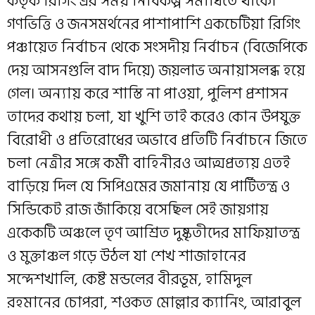
কর্তৃক রিগিং এর সময় নির্বিকল্প সমাধিতে থাকে।
গণভিত্তি ও জনসমর্থনের পাশাপাশি একচেটিয়া রিগিং
পঞ্চায়েত নির্বাচন থেকে সংসদীয় নির্বাচন (বিজেপিকে
দেয় আসনগুলি বাদ দিয়ে) জয়লাভ অনায়াসলব্ধ হয়ে
গেল। অন্যায় করে শাস্তি না পাওয়া, পুলিশ প্রশাসন
তাদের কথায় চলা, যা খুশি তাই করেও কোন উপযুক্ত
বিরোধী ও প্রতিরোধের অভাবে প্রতিটি নির্বাচনে জিতে
চলা নেত্রীর সঙ্গে কর্মী বাহিনীরও আত্মপ্রত্যয় এতই
বাড়িয়ে দিল যে সিপিএমের জমানায় যে পার্টিতন্ত্র ও
সিন্ডিকেট রাজ জাঁকিয়ে বসেছিল সেই জায়গায়
একেকটি অঞ্চলে তৃণ আশ্রিত দুষ্কৃতীদের মাফিয়াতন্ত্র
ও মুক্তাঞ্চল গড়ে উঠল যা শেখ শাজাহানের
সন্দেশখালি, কেষ্ট মন্ডলের বীরভূম, হামিদুল
রহমানের চোপরা, শওকত মোল্লার ক্যানিং, আরাবুল