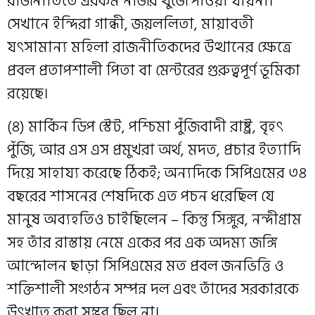
রাজনীতিতে এরকম নজির খুঁজে পাওয়া যায়না।
সেখানে ইন্দিরা গান্ধী, জয়ললিতা, মায়াবতী
যৎসামান্য মহিলা রাজনীতিকদের উত্থানের ক্ষেত্রে
প্রবল প্রতাপশালী পিতা বা মেন্টরের গুরুত্বপূর্ণ ভূমিকা
রয়েছে।
(৪) মার্কিন ডিপ স্টেট, পশ্চিমা পুঁজিবাদী রাষ্ট্র, বৃহৎ
পুঁজি, আর এস এস প্রমুখরা অর্থ, মদত, প্রচার ইত্যাদি
দিয়ে সাহায্য করেছে ঠিকই; অন্যদিকে সিপিএমের ৩৪
বছরের শাসনের শেষদিকে এত পচন ধরেছিল যে
মানুষ অব্যহতিও চাইছিলেন – কিন্তু সিঙ্গুর, নন্দীগ্রাম
সহ তাঁর রাস্তায় নেমে একের পর এক অদম্য জঙ্গি
আন্দোলন ছাড়া সিপিএমের মত প্রবল জনভিত্তি ও
শক্তিশালী সংগঠন সম্পন্ন দল এবং তাঁদের সরকারকে
উৎখাত করা সম্ভব ছিল না।