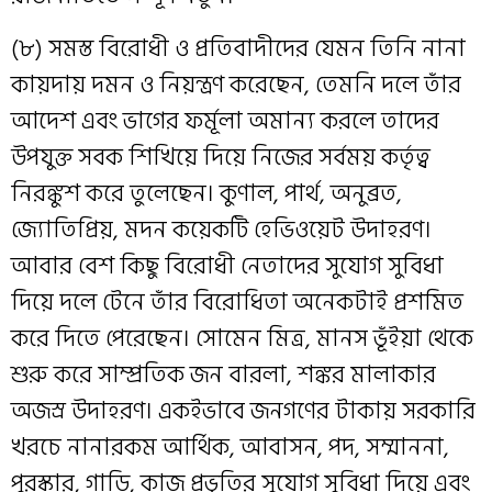
(৮) সমস্ত বিরোধী ও প্রতিবাদীদের যেমন তিনি নানা
কায়দায় দমন ও নিয়ন্ত্রণ করেছেন, তেমনি দলে তাঁর
আদেশ এবং ভাগের ফর্মূলা অমান্য করলে তাদের
উপযুক্ত সবক শিখিয়ে দিয়ে নিজের সর্বময় কর্তৃত্ব
নিরঙ্কুশ করে তুলেছেন। কুণাল, পার্থ, অনুব্রত,
জ্যোতিপ্রিয়, মদন কয়েকটি হেভিওয়েট উদাহরণ।
আবার বেশ কিছু বিরোধী নেতাদের সুযোগ সুবিধা
দিয়ে দলে টেনে তাঁর বিরোধিতা অনেকটাই প্রশমিত
করে দিতে পেরেছেন। সোমেন মিত্র, মানস ভূঁইয়া থেকে
শুরু করে সাম্প্রতিক জন বারলা, শঙ্কর মালাকার
অজস্র উদাহরণ। একইভাবে জনগণের টাকায় সরকারি
খরচে নানারকম আর্থিক, আবাসন, পদ, সম্মাননা,
পুরস্কার, গাড়ি, কাজ প্রভৃতির সুযোগ সুবিধা দিয়ে এবং