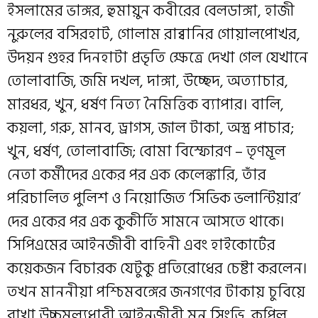
ইসলামের ভাঙ্গর, হুমায়ুন কবীরের বেলডাঙ্গা, হাজী
নুরুলের বসিরহাট, গোলাম রাব্বানির গোয়ালপোখর,
উদয়ন গুহর দিনহাটা প্রভৃতি ক্ষেত্রে দেখা গেল যেখানে
তোলাবাজি, জমি দখল, দাঙ্গা, উচ্ছেদ, অত্যাচার,
মারধর, খুন, ধর্ষণ নিত্য নৈমিত্তিক ব্যাপার। বালি,
কয়লা, গরু, মানব, ড্রাগস, জাল টাকা, অস্ত্র পাচার;
খুন, ধর্ষণ, তোলাবাজি; বোমা বিস্ফোরণ – তৃণমূল
নেতা কর্মীদের একের পর এক কেলেঙ্কারি, তাঁর
পরিচালিত পুলিশ ও নিয়োজিত ‘সিভিক ভলান্টিয়ার’
দের একের পর এক কুকীর্তি সামনে আসতে থাকে।
সিপিএমের আইনজীবী বাহিনী এবং হাইকোর্টের
কয়েকজন বিচারক যেটুকু প্রতিরোধের চেষ্টা করলেন।
তখন মাননীয়া পশ্চিমবঙ্গের জনগণের টাকায় চুবিয়ে
রাখা উচ্চমূল্যধারী আইনজীবী মনু সিংভি, কপিল