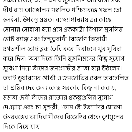
সফল হলেও, ৩৫ – ৩৭% মুসলমান অধিবাসী এবং
দীর্ঘ বাম আন্দোলন সম্বলিত পশ্চিমবঙ্গে সফল তো
হলইনা, উপরন্তু মমতা বন্দ্যোপাধ্যায় এর কাছে
সোনায় সোহাগা হয়ে এসে এককাট্টা বিশাল মুসলিম
ভোট ব্যাঙ্ক এবং হিন্দুত্ববাদী বিজেপি বিরোধী
প্রগতশীল ভোট ব্লক তৈরি করে নির্বাচনে খুব সুবিধা
করে দিল। অন্যদিকে তিনি মুসলিমদের কিছু সুযোগ
সুবিধা দিয়ে তাঁদের জনগোষ্ঠীর ত্রাতা হয়ে উঠলেন।
তরাই ডুয়ারসের গোর্খা ও জনজাতির প্রবল অবহেলিত
চা শ্রমিকদের জন্য কেন্দ্র সরকার কিছু না করায়,
মমতা দেবী তাঁদের রাজ্যের প্রকল্পগুলির সুযোগ
দেওয়ায় এবং ‘চা সুন্দরী’, ‘হোম স্টে’ ইত্যাদির ঘোষণা
উত্তরবঙ্গের আদিবাসীদের বিজেপির থেকে তৃণমূলের
দিকে নিয়ে যায়।