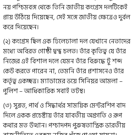
নয় পশ্চিমবঙ্গ থেকে তিনি জাতীয় কংগ্রেস দলটিকেই
প্রায় উঠিয়ে দিয়েছেন, সেই সঙ্গে জাতীয় ক্ষেত্রেও দুর্বল
করে দিয়েছেন।
(২) কংগ্রেস ছিল এক ঢিলেঢালা দল যেখানে নেতাদের
মধ্যে অবিরত গোষ্ঠী দ্বন্দ্ব চলত। তাঁর কৃতিত্ব যে তাঁর
নিজের এই বিশাল দলে যেমন তাঁর বিরুদ্ধে টু শব্দ
কেউ করতে পারেন না, তেমনি তাঁর প্রশাসনেও তাঁর
কর্তৃত্ব একচ্ছত্র। ম্যাডামের ভয়ে সিনিয়র আমলা –
পুলিশ – আধিকারিক সবাই তটস্থ।
(৩) সুব্রত, পার্থ ও সিদ্ধার্থর সাময়িক মেন্টরশিপ বাদ
দিলে একক প্রচেষ্টায় তাঁর যাবতীয় অগ্রগতি ও রূপ
কথার মত উত্থান। পশ্চাদপদ পুরুষতান্ত্রিক ভারতীয়