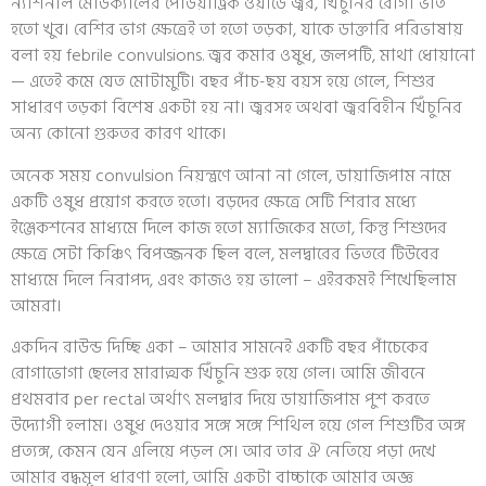
ন্যাশনাল মেডিক্যালের পেডিয়াট্রিক ওয়ার্ডে জ্বর, খিঁচুনির রোগী ভর্তি
হতো খুব। বেশির ভাগ ক্ষেত্রেই তা হতো তড়কা, যাকে ডাক্তারি পরিভাষায়
বলা হয় febrile convulsions. জ্বর কমার ওষুধ, জলপটি, মাথা ধোয়ানো
— এতেই কমে যেত মোটামুটি। বছর পাঁচ-ছয় বয়স হয়ে গেলে, শিশুর
সাধারণ তড়কা বিশেষ একটা হয় না। জ্বরসহ অথবা জ্বরবিহীন খিঁচুনির
অন্য কোনো গুরুতর কারণ থাকে।
অনেক সময় convulsion নিয়ন্ত্রণে আনা না গেলে, ডায়াজিপাম নামে
একটি ওষুধ প্রয়োগ করতে হতো। বড়দের ক্ষেত্রে সেটি শিরার মধ্যে
ইঞ্জেকশনের মাধ্যমে দিলে কাজ হতো ম্যাজিকের মতো, কিন্তু শিশুদের
ক্ষেত্রে সেটা কিঞ্চিৎ বিপজ্জনক ছিল বলে, মলদ্বারের ভিতরে টিউবের
মাধ্যমে দিলে নিরাপদ, এবং কাজও হয় ভালো – এইরকমই শিখেছিলাম
আমরা।
একদিন রাউন্ড দিচ্ছি একা – আমার সামনেই একটি বছর পাঁচেকের
রোগাভোগা ছেলের মারাত্মক খিঁচুনি শুরু হয়ে গেল। আমি জীবনে
প্রথমবার per rectal অর্থাৎ মলদ্বার দিয়ে ডায়াজিপাম পুশ করতে
উদ্যোগী হলাম। ওষুধ দেওয়ার সঙ্গে সঙ্গে শিথিল হয়ে গেল শিশুটির অঙ্গ
প্রত্যঙ্গ, কেমন যেন এলিয়ে পড়ল সে। আর তার ঐ নেতিয়ে পড়া দেখে
আমার বদ্ধমূল ধারণা হলো, আমি একটা বাচ্চাকে আমার অজ্ঞ