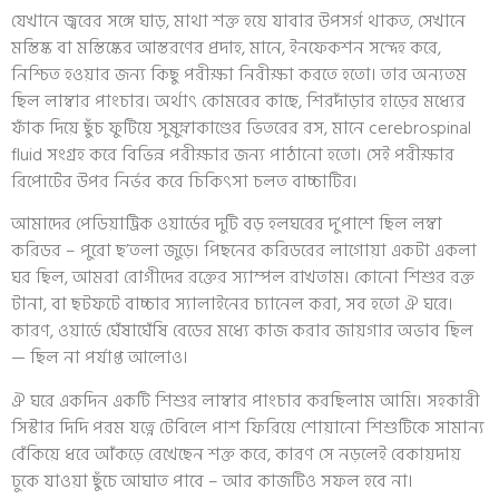
যেখানে জ্বরের সঙ্গে ঘাড়, মাথা শক্ত হয়ে যাবার উপসর্গ থাকত, সেখানে
মস্তিষ্ক বা মস্তিষ্কের আস্তরণের প্রদাহ, মানে, ইনফেকশন সন্দেহ করে,
নিশ্চিত হওয়ার জন্য কিছু পরীক্ষা নিরীক্ষা করতে হতো। তার অন্যতম
ছিল লাম্বার পাংচার। অর্থাৎ কোমরের কাছে, শিরদাঁড়ার হাড়ের মধ্যের
ফাঁক দিয়ে ছুঁচ ফুটিয়ে সুষুম্নাকাণ্ডের ভিতরের রস, মানে cerebrospinal
fluid সংগ্রহ করে বিভিন্ন পরীক্ষার জন্য পাঠানো হতো। সেই পরীক্ষার
রিপোর্টের উপর নির্ভর করে চিকিৎসা চলত বাচ্চাটির।
আমাদের পেডিয়াট্রিক ওয়ার্ডের দুটি বড় হলঘরের দু’পাশে ছিল লম্বা
করিডর – পুরো ছ’তলা জুড়ে। পিছনের করিডরের লাগোয়া একটা একলা
ঘর ছিল, আমরা রোগীদের রক্তের স্যাম্পল রাখতাম। কোনো শিশুর রক্ত
টানা, বা ছটফটে বাচ্চার স্যালাইনের চ্যানেল করা, সব হতো ঐ ঘরে।
কারণ, ওয়ার্ডে ঘেঁষাঘেঁষি বেডের মধ্যে কাজ করার জায়গার অভাব ছিল
— ছিল না পর্যাপ্ত আলোও।
ঐ ঘরে একদিন একটি শিশুর লাম্বার পাংচার করছিলাম আমি। সহকারী
সিস্টার দিদি পরম যত্নে টেবিলে পাশ ফিরিয়ে শোয়ানো শিশুটিকে সামান্য
বেঁকিয়ে ধরে আঁকড়ে রেখেছেন শক্ত করে, কারণ সে নড়লেই বেকায়দায়
ঢুকে যাওয়া ছুঁচে আঘাত পাবে – আর কাজটিও সফল হবে না।