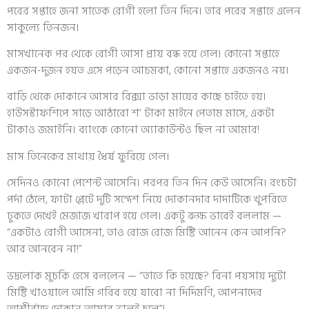
পরের সপ্তাহে জনা সাতেক রোগী হলো তিন দিনে। তার পরের সপ্তাহে এলেন
সাকুল্যে তিনজন।
মাসখানেক পর থেকে রোগী আসা প্রায় বন্ধ হয়ে গেল। কোনো সপ্তাহে
একজন-দুজন হয়ত এসে পড়েন আচমকা, কোনো সপ্তাহে একজনও নয়।
বাড়ি থেকে দোকানে আসার রিক্সা ভাড়া মায়ের কাছে চাইতে হয়।
হাউসস্টাফশিপে সাড়ে আঠারো শ’ টাকা মাইনে পেতাম মাসে, একটা
টাকাও জমাইনি। ব্যাংকে কোনো অ্যাকাউন্টও ছিল না আমার!
মাস তিনেকের মাথায় ধৈর্য ফুরিয়ে গেল।
সেদিনও কোনো পেশেন্ট আসেনি। পরপর তিন দিন কেউ আসেনি। রংচটা
পর্দা ঠেলে, ফাটা প্লেটে দুটি সন্দেশ নিয়ে দোকানদার দাদাটিকে খুপরিতে
ঢুকতে দেখেই মেজাজ খারাপ হয়ে গেল। একটু রুক্ষ ভাবেই বললাম —
“একটাও রোগী আসেনা, তাও রোজ রোজ মিষ্টি আনেন কেন আপনি?
আর আনবেন না!”
ভদ্রলোক মুচকি হেসে বললেন — “তাতে কি হয়েছে? বিনা পয়সায় দুটো
মিষ্টি খাওয়ালে আমি গরিব হয়ে যাবো না দিদিমণি, আপনাদের
আশীর্বাদে দোকান আমার ভালই চলে”!