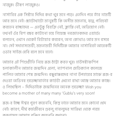
নাজুক। ভীষণ লাজুকও।
নার্সারির এক সিস্টার দিদির কথা খুব মনে পড়ে। এতদিন পরে তাঁর নামটি
আর মনে নেই। ছোটোখাটো মানুষটি কি অসীম মমতায়, যত্নে, পরিচর্যা
করতেন বাচ্চাদের — এতটুকু বিরক্তি নেই, ক্লান্তি নেই, অভিযোগ নেই।
তখনই ওঁর বিশ বছর কাটানো হয়ে গিয়েছে নবজাতকদের ওয়ার্ডে।
বলতেন, ওখান থেকেই রিটায়ার করবেন, অন্য কোথাও আর মন বসবে
না। সেই সদাহাস্যময়ী, মমতাময়ী দিদিটিকে আমার নার্সারিরই আরেকটি
ওভার সাইজ বেবি বলে মনে হতো।
আমার এই শিশুপ্রীতি নিয়ে ব্রজ ঠাট্টা করত খুব। হাউসস্টাফশিপ
চলাকালীন আমার জন্মদিন এলো, ন্যাশনাল মেডিক্যাল কলেজে
পালিত আমার শেষ জন্মদিন। বন্ধুবান্ধবদের নানা উপহারের মাঝে ব্রজ-র
দেওয়া অভিনব শুভেচ্ছাবার্তার কার্ডটা এখনো রাখা আছে আমার কাছে।
ও লিখেছিল – দিদিভাইকে জন্মদিনের অনেক শুভেচ্ছা! Wish you
become a mother of many many ‘Gublu’s very soon!
ব্রজ-র ইচ্ছে ঈশ্বর পূরণ করেননি, কিন্তু তাতে আমার মনে কোনো খেদ
নেই। কারণ, দীর্ঘ কর্মজীবনে গুবলু গাবলুদের সান্নিধ্য থেকে পরম
করুণাময় আমায় বঞ্চিত করেননি কখনো।