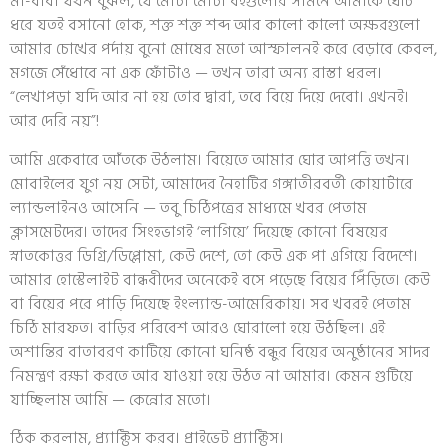
মা-বাবা যখন বুঝল, যে মোটা মোটা বইগুলোর সামনে আমাকে ঘেঁটি
ধরে যতই বসানো হোক, শক্ত শক্ত শব্দ আর কালো কালো অক্ষরগুলো
আমার চোখের পর্দায় বুনো মোষের মতো আস্ফালনই করে বেড়াবে কেবল,
মগজে সেঁধোবে না এক ফোঁটাও — তখন তারা অন্য রাস্তা ধরল।
“লেখাপড়া যদি আর না হয় তোর দ্বারা, তবে বিয়ে দিয়ে দেবো। এখনই।
আর দেরি নয়”!
আমি একেবারে আঁতকে উঠলাম। বিয়েতে আমার ঘোর আপত্তি তখন।
মোবাইলের যুগ নয় সেটা, আমাদের নৈহাটির গঙ্গাতীরবর্তী কোয়ার্টারে
ল্যান্ডলাইনও আসেনি — তবু চিঠিপত্রের মাধ্যমে খবর পেতাম
ক্লাসমেটদের। তাদের সিংহভাগই ‘লাগিয়ে’ দিয়েছে কোনো বিষয়ের
স্নাতকোত্তর ডিগ্রি/ডিপ্লোমা, কেউ দেশে, তো কেউ এক পা এগিয়ে বিদেশে।
আমার হোস্টেলাইট বান্ধবীদের অনেকেই বসে পড়েছে বিয়ের পিঁড়িতে। কেউ
বা বিয়ের পরে পাড়ি দিয়েছে ইংল্যান্ড-আমেরিকায়। সব খবরই পেতাম
চিঠি মারফত। বাড়ির পরিবেশ আরও ঘোরালো হয়ে উঠছিল। এই
অশান্তির বাতাবরণ কাটিয়ে কোনো ঘনিষ্ঠ বন্ধুর বিয়ের অনুষ্ঠানের সাদর
নিমন্ত্রণ রক্ষা করতে আর যাওয়া হয়ে উঠত না আমার। কেমন গুটিয়ে
যাচ্ছিলাম আমি — কেন্নোর মতো।
ঠিক করলাম, প্র্যাক্টিস করব। প্রাইভেট প্র্যাক্টিস।