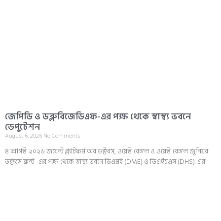
জেপিডি ও ডব্লুবিজেডিএফ-এর পক্ষ থেকে স্বাস্থ্য ভবনে
ডেপুটেশন
August 6, 2026
No Comments
৪ আগস্ট ২০২৬ জয়েন্ট প্ল্যাটফর্ম অব ডক্টরস, ওয়েস্ট বেঙ্গল ও ওয়েস্ট বেঙ্গল জুনিয়র
ডক্টরস ফ্রন্ট -এর পক্ষ থেকে স্বাস্থ্য ভবনে ডিএমই (DME) ও ডিএইচএস (DHS)-এর