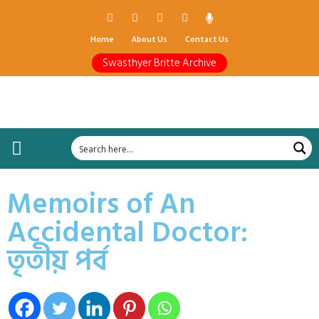
Home
About Us
Contact Us
Swasthyer Britte Archive
Memoirs of An
Accidental Doctor:
তৃতীয় পর্ব