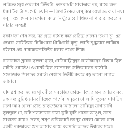
লজ্জিত মুখে দেখলাম টিউবটা। অপরাধটা মারাত্মক নয়, যাকে বলে
ট্রম্যাটিক ট্যাপ, সেটা হয়নি — রিপোর্ট পেতে অসুবিধে হওয়ারও কথা নয়।
তবু লজ্জা পেলাম। কোনো কাজ নিখুঁতভাবে শিখতে না পারার, করতে না
পারার লজ্জা!
বকাঝকা শেষ করে, ঘর ছেড়ে গটগট করে বেরিয়ে গেলেন ‘টংসা চু’- এর
লেখক, সাহিত্যিক-চিকিৎসক গিরিধারী কুন্ডু। আমি মুগ্ধভাবে তাকিয়ে
রইলাম এক পারফেকশনিস্টের চলার পথের দিকে।
রামমোহন ব্লকের ছ’তলা ছাড়া, পেডিয়াট্রিক্সের কার্যক্ষেত্রের বিস্তার ছিল
গাইনি ওয়ার্ডেও। ওখানেই ছিল ন্যাশনাল মেডিক্যালের নার্সারি –
সদ্যোজাত শিশুদের ওয়ার্ড। সেখানে ডিউটি করতে বড় ভালো লাগত
আমার।
যদি প্রশ্ন করা হয় যে পৃথিবীতে সবচাইতে কোমল কি, তাহলে আমি বলব,
এক সদ্য ভূমিষ্ঠ মানবশিশুকে স্পর্শের অনুভব। গোলাপি ফুলের পাপড়ির
মতো আধ খোলা ঠোঁট, মাতৃজঠরের আঠালো ভার্নিক্সে মাখামাখি
তুলতুলে গা, কচি শস্যদানার মতো কুটি কুটি পায়ের আঙুল, নরম
মাখনের চেয়েও পেলব, মসৃণ বেবিফ্যাটে ভরপুর ফোলা ফোলা গাল —
একটি নবজাতক যেন আমার কাছে একমুঠো আদুরে ঈশ্বরের মতো।