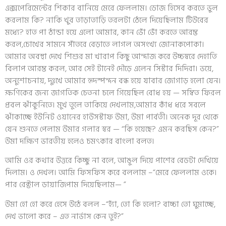
এক্সপেরিমেন্টের শিকার বানিয়ে মেরে ফেললাম। ডোজ হিসেব করতে ভুল
করলাম কি? নাকি খুব তাড়াতাড়ি তরলটা ঠেলে দিয়েছিলাম টিউবের
মধ্যে? হাত পা ঠান্ডা হয়ে এলো আমার, কান ভোঁ ভোঁ করতে আরম্ভ
করল,চোখের সামনে সাঁতরে বেড়াতে লাগল অসংখ্য জোনাকপোকা।
আমার অবস্থা দেখে শিশুর মা খারাপ কিছু আন্দাজ করে উচ্চস্বরে দেহাতি
বিলাপ আরম্ভ করল, আর সেই টানেই দৌড়ে এলেন সিস্টার দিদিরা। ভয়ে,
অনুশোচনায়, দুঃখে আমার হৃদস্পন্দন বন্ধ হয়ে যাবার জোগাড় হলো যেন।
ক্ষণিকের জন্য জাগতিক চেতনা চলে গিয়েছিল বোধ হয় — সম্বিত ফিরল
প্রবল ঝাঁকুনিতে। মুখ তুলে তাকিয়ে দেখলাম,আমার কাঁধ ধরে সবলে
ঝাঁকাচ্ছে ইউনিট ওয়ানের হাউসস্টাফ উমা, উমা পার্বতী। অনেক দূর থেকে
যেন শুনতে পেলাম উমার গলার স্বর — “কি হয়েছে? এমন করছিস কেন?”
উমা দক্ষিণ ভারতীয় হলেও চমৎকার বাংলা বলত।
আমি ওর কথার উত্তরে কিচ্ছু না বলে, আঙুল দিয়ে পাশের বেডটা দেখিয়ে
দিলাম। ও দেখল। আমি ফিসফিস করে বললাম –“মেরে ফেললাম ওকে।
পার রেক্টাল ডায়াজিপাম দিয়েছিলাম— ”
উমা হো হো করে হেসে উঠে বলল –“হ্যাঁ, তো কি হলো? বাচ্চা তো ঘুমাচ্ছে,
দেখ ভালো করে – এত নার্ভাস কেন তুই?”