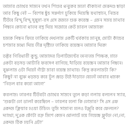
আমার চোখের সামনে তখন শিশুর ধনুকের মতো বাঁকানো মেরুদণ্ড ছাড়া
আর কিছু নেই — বিশেষ ছুঁচ সন্তর্পণে ঢুকিয়ে দিয়েছি যথাস্থানে, নিচের
টিউবে বিন্দু বিন্দু সুষুম্না-রস এসে জমতে শুরু করেছে – এমন সময় মাথার
পিছনে কোনো ধাতব বস্তু দিয়ে সজোরে কেউ মারল আমাকে!
চমকে পিছন ফিরে তাকিয়ে দেখলাম একটি খর্বকায় মানুষ, মোটা কাঁচের
চশমার মধ্যে দিয়ে তীব্র দৃষ্টিতে তাকিয়ে রয়েছেন আমার দিকে!
ডক্টর গিরিধারী কুন্ডু, আমাদের ডিপার্টমেন্টের অন্যতম শিক্ষক, হাতে
একটা বড়সড় আর্টারি ফরসেপ বাগিয়ে, দাঁড়িয়ে রয়েছেন আমার পিছনে।
বুঝলাম ওটা দিয়েই গাঁট্টা মারা হয়েছে মাথায়। কিন্তু করলামটা কি?
কিছুই না বুঝে ধড়মড় করে টুল ছেড়ে উঠে দাঁড়াতে যেতেই আবার ধমক!
“নিডল বার করো আগে!”
করলাম। তারপর টিউবটা চোখের সামনে তুলে কড়া গলায় বললেন স্যার,
“শুরুটা তো ভালই করেছিলে – তারপর হলো কি তোমার? সি এস এফ
একদম ক্লিয়ার হওয়া উচিত। তুমি সামান্য হলেও ইঞ্জুরি করে ফেললে?
দ্যাখো, দু’এক ফোঁটা রক্ত মিশে কেমন ঘোলাটে হয়ে গিয়েছে ফ্লুইড! নো,নো,
একদম ঠিক হয়নি এটা!”