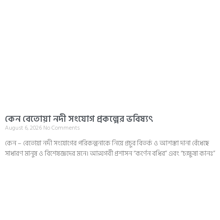
কেন বেতোয়া নদী সংযোগ প্রকল্পের ভবিষ্যৎ
August 6, 2026
No Comments
কেন – বেতোয়া নদী সংযোগের পরিকল্পনাকে নিয়ে প্রচুর বিতর্ক ও আশঙ্কা দানা বেঁধেছে
সাধারণ মানুষ ও বিশেষজ্ঞদের মনে। আত্মগর্বী প্রশাসন “কর্ণেন বধির” এবং “চক্ষুষা কানঃ”