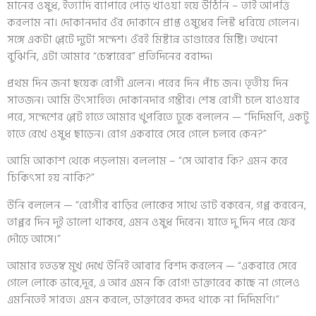
মানের ওষুধ, ইত্যাদি ব্যাপারে পোড় খাওয়া হয়ে উঠিনি – তাই আপত্তি
করলাম না। দোকানদার ওঁর দোকানে প্রাপ্ত ওষুধের লিস্ট ধরিয়ে গেলেন।
সঙ্গে একটা প্লেটে দুটো সন্দেশ। ওঁরই মিষ্টান্ন ভাণ্ডারের মিষ্টি। তখনো
বুঝিনি, এটা আমার “চেম্বারের” প্রতিদিনের বরাদ্দ।
প্রথম দিন জনা ছয়েক রোগী এলেন। পরের দিন পাঁচ জন। তৃতীয় দিন
সাতজন। আমি উৎসাহিত। দোকানদার গম্ভীর। শেষ রোগী চলে যাওয়ার
পরে, সন্দেশের প্লেট হাতে আমার খুপরিতে ঢুকে বললেন — “দিদিমণি, একটু
হাতে রেখে ওষুধ ছাড়েন। রোগ একবারে সেরে গেলে চলবে কেন?”
আমি আকাশ থেকে পড়লাম। বললাম – “সে আবার কি? এমন করে
চিকিৎসা হয় নাকি?”
উনি বললেন — “রোগীর বাড়ির লোকের সাথে ভাট বকবেন, গপ্প করবেন,
তাপ্পর দিন দুই ভালো থাকবে, এমন ওষুধ দিবেন। যাতে দু দিন পরে ফের
দৌড়ে আসে।”
আমার হতভম্ব মুখ দেখে উনিই আবার বিশদ করলেন — “একবারে সেরে
গেলে লোকে ভাবে,দূর, এ আর এমন কি রোগ! ডাক্তারের কাছে না গেলেও
এমনিতেই সারত। এমন করলে, ডাক্তারের কদর থাকে না দিদিমণি।”