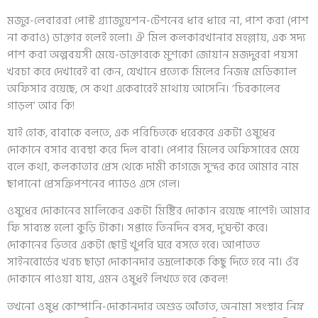
মজুর-লেবাররা পোস্ট গ্র্যাজুয়েশন-টেশনের ধার ধারে না, পাশ করা (পাশ
না করাও) ডাক্তার হলেই হলো। ঐ মিল কলকারখানার মহল্লায়, এক সদ্য
পাশ করা অল্পবয়সী মেয়ে-ডাক্তারকে মুশকো জোয়ান মজদুররা পয়সা
খরচা করে দেখাবেই বা কেন, যেখানে প্রত্যেক মিলের নিজস্ব মেডিক্যাল
অফিসার রয়েছে, সে কথা একেবারেই মাথায় আসেনি। ‘চিরকালের
গাড়ল’ আর কি!
যাই হোক, বাবাকে বলতে, এক পরিচিতকে ধরেকরে একটা ওষুধের
দোকানে বসার ব্যবস্থা করে দিল বাবা। পেপার মিলের অফিসারের মেয়ে
বলে কথা, কলকাতার প্রেস থেকে দামী কাগজে সুন্দর করে আমার নাম
ছাপানো প্রেসক্রিপশনের প্যাডও এসে গেল।
ওষুধের দোকানের মালিকের একটা মিষ্টির দোকান রয়েছে পাশেই। আমার
ফি সাব্যস্ত হলো কুড়ি টাকা। সপ্তাহে তিনদিন বসব, দু’ঘন্টা করে।
দোকানের ভিতরে একটা ছোট্ট খুপরি ঘরে বসতে হবে। আপাতত
সাইনবোর্ডের খরচ ছাড়া দোকানদার ভদ্রলোককে কিছু দিতে হবে না। ওঁর
দোকানে পাওয়া যায়, এমন ওষুধই লিখতে হবে কেবল!
তখনো ওষুধ কোম্পানি-দোকানদার অশুভ আঁতাত, অনামা সংস্থার নিম্ন