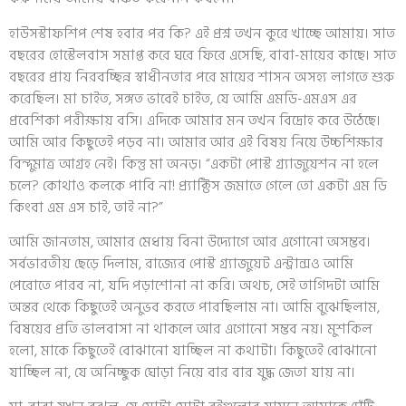
হাউসস্টাফশিপ শেষ হবার পর কি? এই প্রশ্ন তখন কুরে খাচ্ছে আমায়। সাত
বছরের হোস্টেলবাস সমাপ্ত করে ঘরে ফিরে এসেছি, বাবা-মায়ের কাছে। সাত
বছরের প্রায় নিরবচ্ছিন্ন স্বাধীনতার পরে মায়ের শাসন অসহ্য লাগতে শুরু
করেছিল। মা চাইত, সঙ্গত ভাবেই চাইত, যে আমি এমডি-এমএস এর
প্রবেশিকা পরীক্ষায় বসি। এদিকে আমার মন তখন বিদ্রোহ করে উঠেছে।
আমি আর কিছুতেই পড়ব না। আমার আর এই বিষয় নিয়ে উচ্চশিক্ষার
বিন্দুমাত্র আগ্রহ নেই। কিন্তু মা অনড়। “একটা পোস্ট গ্র্যাজুয়েশন না হলে
চলে? কোথাও কলকে পাবি না! প্র্যাক্টিস জমাতে গেলে তো একটা এম ডি
কিংবা এম এস চাই, তাই না?”
আমি জানতাম, আমার মেধায় বিনা উদ্যোগে আর এগোনো অসম্ভব।
সর্বভারতীয় ছেড়ে দিলাম, রাজ্যের পোস্ট গ্র্যাজুয়েট এন্ট্রান্সও আমি
পেরোতে পারব না, যদি পড়াশোনা না করি। অথচ, সেই তাগিদটা আমি
অন্তর থেকে কিছুতেই অনুভব করতে পারছিলাম না। আমি বুঝেছিলাম,
বিষয়ের প্রতি ভালবাসা না থাকলে আর এগোনো সম্ভব নয়। মুশকিল
হলো, মাকে কিছুতেই বোঝানো যাচ্ছিল না কথাটা। কিছুতেই বোঝানো
যাচ্ছিল না, যে অনিচ্ছুক ঘোড়া নিয়ে বার বার যুদ্ধ জেতা যায় না।