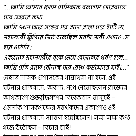
“…আমি আমার প্রথম প্রেমিককে বলতাম ভোররাতে
ঘরে ফেরার কথা
আমি এখন আর সন্ধের পর বড়ো রাস্তা ধরে হাঁটি না,
মহানগরী ফুঁপিয়ে উঠে বলেছিল সবটা নারী এখনও সে
হয়ে ওঠেনি ;
একরাতে মহানগরীর বুকে মেয়ে বেড়ালের ধর্ষণ হলে…
আমি প্রতি রাতে যৌনাঙ্গ ঘরে রেখে কর্মক্ষেত্রে যাই।…”
নেহাত শাসক-প্রশাসকের ধামাধরা না হলে, এই
ঘটনার প্রতিবাদে, অবশ্য, পথে নেমেছিলেন রাজ্যের
অধিকাংশ শুভবুদ্ধিসম্পন্ন বিবেকবান মানুষই –
এমনকি শাসকপক্ষের সমর্থকদের একাংশও এই
ঘটনার প্রতিবাদে সামিল হয়েছিলেন। লক্ষ লক্ষ কণ্ঠ
গর্জে উঠেছিল – বিচার চাই!