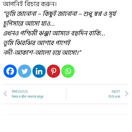
আপনিই বিচার করুন।
“তুমি জানোনা – কিছুই জানোনা – শুধু স্বপ্ন ও সূর্য
চুপিসারে আসো যাও…
এখনও পশ্চিমী ঝঞ্ঝা আসতে বহুদিন বাকি…
তুমি ঝিরঝির আশার পাশেই
নদী-আকাশ-আলো হয়ে আসো।”
PREVIOUS
NEXT
বিপন্ন ব-দ্বীপ, অসহায় মানুষ
উঠে এসো