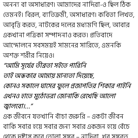
অনন্য বা অসাধারণ। আমাদের নাদিরা-ও ছিল ঠিক
তেমনই। বিরল, ব্যতিক্রমী, অসাধারণ। কবিতা লিখত,
আবৃত্তি করত, নাটকের দলের মধ্যমণি ছিল, আবার
একখানা পত্রিকা সম্পাদনাও করত। প্রতিবাদে
আন্দোলনে সবসময়ই সামনের সারিতে, এমনকি
অশক্ত শরীর নিয়েও।
“আমি সূর্যের তীব্রতা সইতে পারিনি
তাই অন্ধকার আমায় মান্যতা দিয়েছে,
কোনও সকালে ঘাসের ফুলে প্রজাপতির শিকার পাইনি
এখনও হাতে মুঠোভরা জোনাকি রেখেছি আলো
জ্বালবো।…”
এক জীবনে যতখানি বাঁচা জরুরি – একটা জীবন
বাকি সবার হয়ে সবার জন্য সবার একজন হয়ে বেঁচে
থেকে দৃষ্টান্ত করে তোলা সম্ভব – নাদিরা, খুব সম্ভবত,