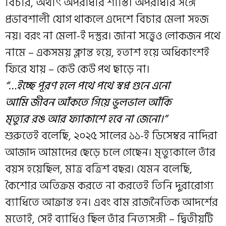
বিচার, অর্থাৎ অপরাধীর শাস্তি। অপরাধীর সঙ্গে
প্রভাবশালী যোগ থাকলে এদেশে বিচার মেলা সহজ
নয়। বরং না মেলা-ই দস্তুর। জানা সত্ত্বেও লোকজন পথে
নামে – একসময় ক্লান্ত হয়ে, হতাশ হয়ে অধিকাংশই
ফিরে যায় – কেউ কেউ পথ ছাড়ে না।
“…ইচ্ছে পূরণ হলে পথে পথে স্বপ্ন গুনে এনো
আমি জীবন আঁকতে গিয়ে ভুলভাল আঁকি
মৃত্যুর রঙ আর ফ্যাকাশে হবে না জেনো।”
শুরুতেই বলেছি, ২০২৫ সালের ১১-ই ডিসেম্বর নাদিরা
আজাদ আমাদের ছেড়ে চলে গেছেন। মৃত্যুকালে তাঁর
বয়স হয়েছিল, মাত্র বত্রিশ বছর। যেমন বলেছি,
কৈশোর অতিক্রম করতে না করতেই তিনি দুরারোগ্য
ব্যাধিতে আক্রান্ত হন। এবং বাম রাজনৈতিক আদর্শের
মতোই, সেই ব্যাধিও ছিল তাঁর নিত্যসঙ্গী – দ্বিতীয়টি