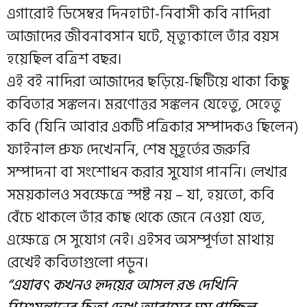
এগারোই ডিসেম্বর দিনহাটা-নিবাসী কবি নাদিরা
আজাদের জীবনাবসান ঘটে, মৃত্যুকালে তাঁর বয়স
হয়েছিল বত্রিশ বছর।
এই বই নাদিরা আজাদের ছড়িয়ে-ছিটিয়ে থাকা কিছু
কবিতার সঙ্কলন। মরণোত্তর সঙ্কলন যেহেতু, সেহেতু
কবি (যিনি আবার একটি পত্রিকার সম্পাদকও ছিলেন)
ফাইনাল প্রুফ দেখেননি, শেষ মুহূর্তের জরুরি
সম্পাদনা বা সংশোধন করার সুযোগ পাননি। লেখার
সময়কালও সবক্ষেত্রে স্পষ্ট নয় – যা, হয়তো, কবি
বেঁচে থাকলে তাঁর কাছ থেকে জেনে নেওয়া যেত,
এক্ষেত্রে সে সুযোগ নেই। এইসব অসম্পূর্ণতা মাথায়
রেখেই কবিতাগুলো পড়ুন।
“এযাবৎ কখনও হৃদয়ের আসল রঙ দেখিনি