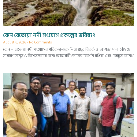
কেন বেতোয়া নদী সংযোগ প্রকল্পের ভবিষ্যৎ
August 6, 2026
No Comments
কেন – বেতোয়া নদী সংযোগের পরিকল্পনাকে নিয়ে প্রচুর বিতর্ক ও আশঙ্কা দানা বেঁধেছে
সাধারণ মানুষ ও বিশেষজ্ঞদের মনে। আত্মগর্বী প্রশাসন “কর্ণেন বধির” এবং “চক্ষুষা কানঃ”