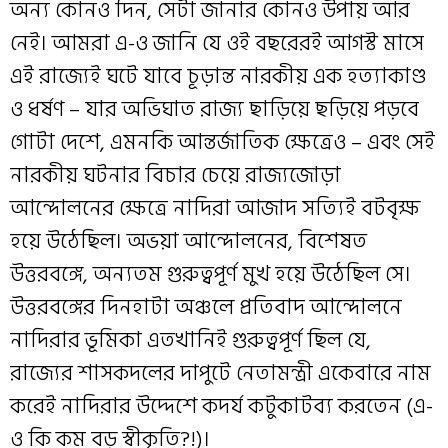
অন্য কোনও দিন, সেটা জানার কোনও উপায় আর
নেই। আমরা এ-ও জানি যে ওই বছরেরই আগস্ট মাসে
এই রাজ্যেই ঘটে যাবে চূড়ান্ত নারকীয় এক হত্যাকাণ্ড
ও ধর্ষণ – যার অভিঘাত রাজ্য ছাড়িয়ে ছড়িয়ে পড়বে
গোটা দেশে, এমনকি আন্তর্জাতিক ক্ষেত্রেও – এবং সেই
নারকীয় ঘটনার বিচার চেয়ে রাজ্যজোড়া
আন্দোলনের ক্ষেত্রে নাদিরা আজাদ সত্যিই বটবৃক্ষ
হয়ে উঠেছিল। অভয়া আন্দোলনের, বিশেষত
উত্তরবঙ্গে, অন্যতম গুরুত্বপূর্ণ মুখ হয়ে উঠেছিল সে।
উত্তরবঙ্গের দিনহাটা অঞ্চলে প্রতিবাদ আন্দোলনে
নাদিরার ভূমিকা এতখানিই গুরুত্বপূর্ণ ছিল যে,
রাজ্যের শাসকদলের দাপুটে নেতামন্ত্রী একেবারে নাম
করেই নাদিরার উদ্দেশে কদর্য কটুকাটব্য করতেন (এ-
ও কি কম বড় স্বীকৃতি?!)।