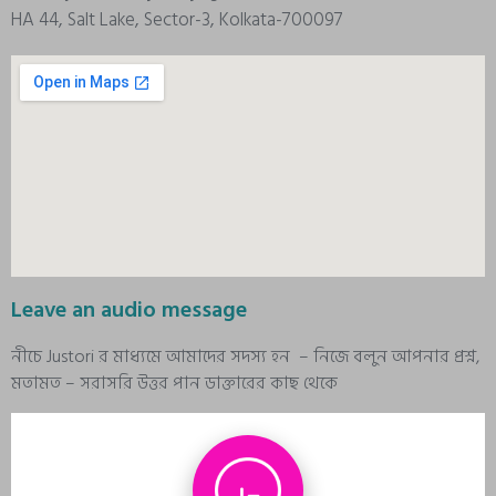
HA 44, Salt Lake, Sector-3, Kolkata-700097
Leave an audio message
নীচে Justori র মাধ্যমে আমাদের সদস্য হন – নিজে বলুন আপনার প্রশ্ন,
মতামত – সরাসরি উত্তর পান ডাক্তারের কাছ থেকে