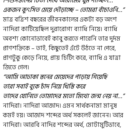
শিশুসন্তানের চিতা দেখে আরামের ঘুম পাচ্ছিল…
একজন কুৎসিত মেয়ে দৌড়াচ্ছে – তোমরা বাঁচাওনি…”
মাত্র বত্রিশ বছরের জীবনকালের একটা বড় অংশ
নাদিরা কাটিয়েছিল দুরারোগ্য ব্যাধি নিয়ে। ব্যাধি
অবশ্য কোনোভাবেই কাবু করতে পারেনি তার দুর্দম
প্রাণশক্তিকে – তাই, কিছুতেই এঁটে উঠতে না পেরে,
প্রাণটুকু কেড়ে নিয়ে, প্রায় চিটিং করে, ব্যাধি এ যাত্রা
জিতে গেল।
“আমি আঢাকা স্তনের মেয়েদের পাড়ায় গিয়েছি
তারা সবাই বুকে চাঁদ নিয়ে খিস্তি করে
তাদের যোনিতে তোমাদের মতো মিথ্যে জন্ম নেয় না…”
নাদিরা। নাদিরা আজাদ। এমন সার্থকনামা মানুষ
কমই হয়। আজাদ শব্দের অর্থ সকলেই জানেন। আর
নাদিরা। আরবি নাদির শব্দের অর্থ, মোটামুটিভাবে,