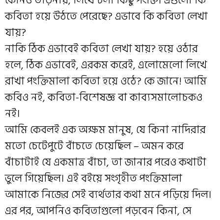
কোনও তাড়নায়, লিখে চলা কিছু পংক্তি। এগুলো কি
কবিতা হয়ে উঠতে পেরেছে? এভাবে কি কবিতা লেখা
যায়?
নাকি ঠিক এভাবেই কবিতা লেখা যায়? হয়ে ওঠার
হলে, ঠিক এভাবেই, এরকম করেই, এলোমেলো লিখে
রাখা পংক্তিমালা কবিতা হয়ে ওঠে? কে জানে! আমি
কবিও নই, কবিতা-বিশেষজ্ঞ বা কাব্যসমালোচকও
নই।
আমি কেবলই এক অক্ষম মানুষ, যে কিনা নাদিরার
মতো চেটেপুটে বাঁচতে চেয়েছিল – অমন করে
বাঁচাটাই যে একমাত্র বাঁচা, তা জানার পরেও কথাটা
ভুলে গিয়েছিল। এই বইয়ে সংগৃহীত পংক্তিমালা
আমাকে নিজের সেই ব্যর্থতার কথা মনে পড়িয়ে দিল।
এর পর, আপনিও কবিতাগুলো পড়বেন কিনা, সে