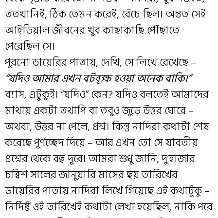
ততখানিই, ঠিক তেমন করেই, বেঁচে ছিল। অন্তত সেই
আইডিয়াল জীবনের খুব কাছাকাছি পৌঁছাতে
পেরেছিল সে।
পুরনো ডায়েরির পাতায়, দেখি, সে লিখে রেখেছে –
“যদিও আমার এখন বটবৃক্ষ হওয়া অনেক বাকি।”
ব্যাস, এটুকুই। ‘’যদিও” কেন? যদিও বলতেই আমাদের
মাথায় একটা তথাপি বা তবুও জুড়ে উত্তর ঘোরে –
অথবা, উত্তর না পেলে, প্রশ্ন। কিন্তু নাদিরা কথাটা শেষ
করেছে পূর্ণচ্ছেদ দিয়ে – আর এখন তো সে যাবতীয়
প্রশ্নের থেকে বহু দূরে। আমরা শুধু জানি, দু’হাজার
চব্বিশ সালের জানুয়ারি মাসের ছয় তারিখের
ডায়েরির পাতায় নাদিরা লিখে গিয়েছে এই কথাটুকু –
নির্দিষ্ট ওই তারিখেই কথাটা লেখা হয়েছিল, নাকি পরে