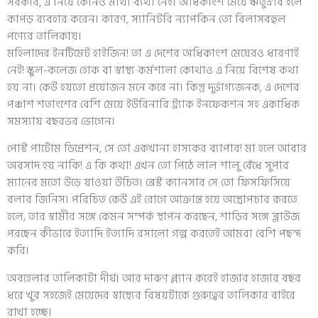
সরকার, এ নিয়ে কোনও মাথা ব‍্যথা নেই। অধিকাংশ মেয়ে ঋতুস্রাব হলে
কাপড় ব‍্যবহার করেন। কারণ, স‍্যানিটরি ন‍্যাপকিন তো বিলাসবহুল
পণ‍্যের তালিকায়।
মহিলাদের ইনটিমেট হাইজিন! তা এ দেশের অধিকাংশ মেয়েরও ধারণাই
নেই! স্কুল-কলেজ হোক বা স্বাস্থ্য কর্মশালা কোথাও এ নিয়ে বিশেষ কথা
হয় না। কেউ হয়তো প্রয়োজন মনে করে না। কিন্তু দুর্ভাগ‍্যজনক, এ দেশের
পঞ্চাশ শতাংশের বেশি মেয়ে ইউরিনারি ট্র‍্যাক ইনফেকশন সহ একাধিক
সমস‍্যায় বছরভর ভোগেন।
পোস্ট পার্টোম ডিপ্রেশন, সে তো একখানা হাস‍্যকর ব‍্যাপার! মা হলে আবার
অবসাদ হয় নাকি! এ কি কথা! এখন তো পিঠে লাল শালু বেঁধে সুপার
ম‍্যানের মতো উড়ে যাওয়া উচিত। ব্রেস্ট ক্যানসার সে তো ফিসফিসিয়ে
বলার জিনিস। পরিচিত কেউ এই রোগে আক্রান্ত হয়ে অস্ত্রোপচার করতে
হলে, তার স্বামীর সঙ্গে কেমন সম্পর্ক স্থাপন করছেন, শাড়ির সঙ্গে ব্লাউজ
পরছেন কীভাবে ইত‍্যাদি ইত‍্যাদি রসালো গল্প করতেই আমরা বেশি পছন্দ
করি।
অবহেলার তালিকাটা দীর্ঘ। আর দারুণ প্ল‍্যান করেই হাজার হাজার বছর
ধরে খুব সহজেই মেয়েদের স্বাস্থ‍্যের বিষয়টাকে গুরুত্বের তালিকার বাইরে
রাখা হচ্ছে।