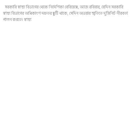
সরকারি স্বাস্থ্য বিভাগের থেকে নির্দেশিকা বেরিয়েছে, আজ রবিবার, যেদিন সরকারি
স্বাস্থ্য বিভাগের অধিকাংশ দফতর ছুটি থাকে, সেদিন অভয়ার স্মৃতিতে দু’মিনিট নীরবতা
পালন করতে। স্বাস্থ্য