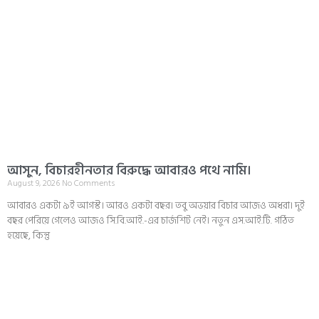
আসুন, বিচারহীনতার বিরুদ্ধে আবারও পথে নামি।
August 9, 2026
No Comments
আবারও একটা ৯ই আগস্ট। আরও একটা বছর। তবু অভয়ার বিচার আজও অধরা। দুই
বছর পেরিয়ে গেলেও আজও সি.বি.আই.-এর চার্জশিট নেই। নতুন এস.আই.টি. গঠিত
হয়েছে, কিন্তু