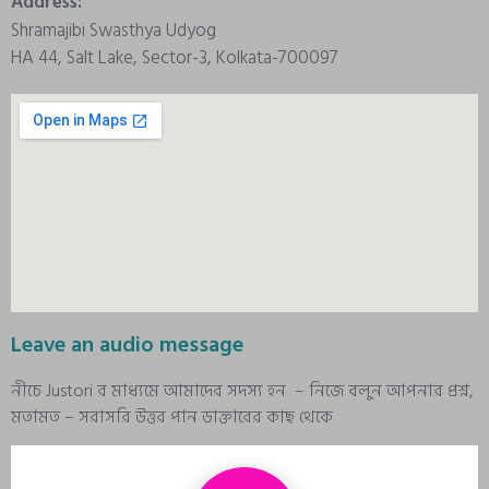
Address:
Shramajibi Swasthya Udyog
HA 44, Salt Lake, Sector-3, Kolkata-700097
Leave an audio message
নীচে Justori র মাধ্যমে আমাদের সদস্য হন – নিজে বলুন আপনার প্রশ্ন,
মতামত – সরাসরি উত্তর পান ডাক্তারের কাছ থেকে