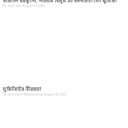
বাঙালি ঘরকুনো, পরিশ্রম বিমুখ এই বদনামটা তো ঘুচেছে।
Dr. Amit Pan
August 10, 2026
দু’মিনিটের নীরবতা
Dr. Tamonash Bhattacharya
August 10, 2026