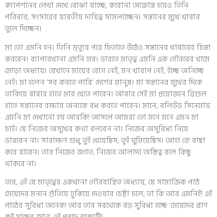
ক‍্যাপশনের লেখা দেখে বোঝা যাচ্ছে, করোনা আক্রান্ত হয়েও তিনি
পরিবার, সংসারের যাবতীয় দায়িত্ব সামলাচ্ছেন। সন্তানের মুখে খাবার
তুলে দিচ্ছেন।
মা তো এমনি হন। তিনি মৃত‍্যুর পরে চিতাতে উঠেও সন্তানের খাবারের চিন্তা
করবেন। ব‍্যাপারখানা এমনি হবে। ভারতে মাতৃত্ব এমনি এক গৌরবের খামে
মোড়া অধ‍্যায়। যেখানে মায়ের রোগ নেই, মন খারাপ নেই, ইচ্ছে অনিচ্ছে
নেই। মা হলেন ‘সব করতে পারি’ দেশের মানুষ। মা সন্তানের মুখের দিকে
তাকিয়ে বাবার হাতে মার খেতে পারেন। আবার সেই মা প্রয়োজনে ত্রিশুল
হাতে সন্তানের রক্ষায় অন‍্যকে বধ করতে পারেন। মানে, বলিউড সিনেমায়
এমনি মা দেখানো হয় আরকি! আসলে আমরা তো মনে মনে এমন মা
চাই। যে নিজের অসুখের কথা বলবেন না। নিজের অসুবিধা নিয়ে
ভাববেন না। সারাক্ষণ শুধু তুই খেয়েছিস, তুই ঘুমিয়েছিস। আহা রে! বাছা
করে যাবেন। তার নিজের জগত, নিজের আলাদা অস্তিত্ব বলে কিছু
থাকবে না।
তবে, এই যে মাতৃত্বের একখানা গৌরবান্বিত অধ‍্যায়, যে সামাজিক পাঠ
মেয়েদের মননে গুঁতিয়ে ঢুকিয়ে দেওয়ার চেষ্টা চলে, তা কি আর এমনিই! এই
পাঠের সুবিধা অনেক! আর তার সবথেকে বড় সুবিধা হচ্ছে ‘মেয়েদের প্রাণ
কই মাছের জান’ এই প্রবাদ বাক‍্যটি!