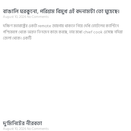
বাঙালি ঘরকুনো, পরিশ্রম বিমুখ এই বদনামটা তো ঘুচেছে।
August 10, 2026
No Comments
দক্ষিণ মহারাষ্ট্রের একটা remote জায়গায় থাকতে গিয়ে দেখি হোটেলের ক্যান্টিনে
পশ্চিমবঙ্গ থেকে অন্তত তিনজন কাজ করছে, তার মধ্যে chief cook এসেছে নদিয়া
জেলা থেকে। একটি
দু’মিনিটের নীরবতা
August 10, 2026
No Comments