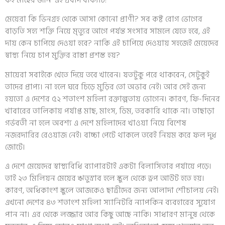
মেয়েরা কি ভিনগ্রহ থেকে আসা কোনো প্রাণী? সব কষ্ট রোগ ভোগের
বাড়তি সহ‍্য শক্তি নিয়ে মৃত‍্যুর আগে পর্যন্ত সংসার সামলে যেতে হবে, এই
দায় কেন চাপিয়ে দেওয়া হবে? নাকি এই চাপিয়ে দেওয়ায় সহজেই মেয়েদের
স্বাস্থ্য নিয়ে চাপ মুক্তির রাস্তা প্রশস্ত হয়?
মায়েরা সবাইকে খেতে দিয়ে তবে খাবেন। যতটুকু পরে থাকবেন, সেটুকুই
তাদের প্রাপ্য। না হলে ঘরে চিড়ে মুড়ির তো অভাব নেই‌। আর সেই জন‍্য
হয়তো এ দেশের ৫২ শতাংশ মহিলা রক্তাল্পতায় ভোগেন। কারণ, ফি-দিনের
খাবারের তালিকায় পর্যাপ্ত মাছ, মাংস, ডিম, তরকারি থাকে না। তাছাড়া
গর্ভবতী না হলে অবশ্য এ দেশে মহিলাদের খাওয়া নিয়ে বিশেষ
নজরদারির রেওয়াজ নেই। বাচ্চা পেটে থাকলে তবেই নিয়ম করে ফল দুধ
জোটে।
এ দেশে মেয়েদের স্বাস্থ‍্যবিধি ব‍্যাপারটাই একটা বিলাসিতার পর্যায়ে পড়ে।
তাই ২৩ মিলিয়ন মেয়ের ঋতুস্রাব হলে স্কুল থেকে ড্রপ আউট হতে হয়।
কারণ, অধিকাংশ স্কুলে আজকেও ছাত্রীদের জন্য আলাদা শৌচালয় নেই।
এখনো দেশের ৪৩ শতাংশ মহিলা স‍্যানিটরি ন‍্যাপকিন ব‍্যবহারের সুযোগ
পান না। এর থেকে লজ্জার আর কিছু আছে নাকি। সাধারণ মানুষ থেকে