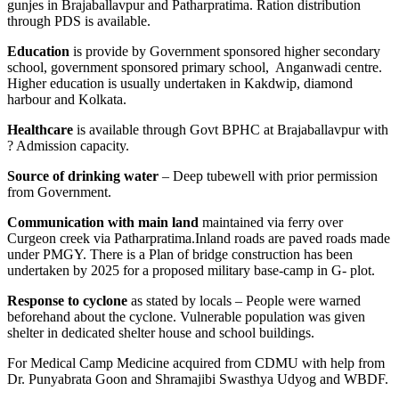
gunjes in Brajaballavpur and Patharpratima. Ration distribution
through PDS is available.
Education
is provide by Government sponsored higher secondary
school, government sponsored primary school, Anganwadi centre.
Higher education is usually undertaken in Kakdwip, diamond
harbour and Kolkata.
Healthcare
is available through Govt BPHC at Brajaballavpur with
? Admission capacity.
Source
of
drinking
water
– Deep tubewell with prior permission
from Government.
Communication with main land
maintained via ferry over
Curgeon creek via Patharpratima.Inland roads are paved roads made
under PMGY. There is a Plan of bridge construction has been
undertaken by 2025 for a proposed military base-camp in G- plot.
Response to cyclone
as stated by locals – People were warned
beforehand about the cyclone. Vulnerable population was given
shelter in dedicated shelter house and school buildings.
For Medical Camp Medicine acquired from CDMU with help from
Dr. Punyabrata Goon and Shramajibi Swasthya Udyog and WBDF.