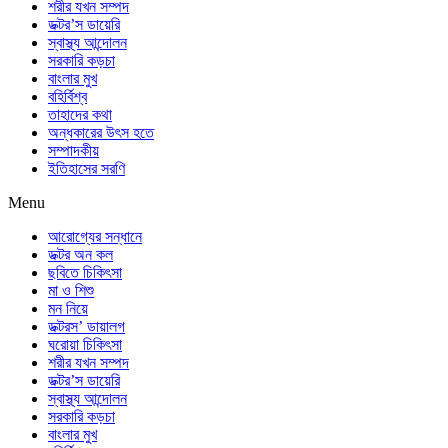
শরীর যখন সম্পদ
ডক্টর’স ডায়েরি
স্বাস্থ্য আন্দোলন
সরকারি কড়চা
বাংলার মুখ
বহির্বিশ্ব
তাহাদের কথা
অন্ধকারের উৎস হতে
সম্পাদকীয়
ইতিহাসের সরণি
Menu
আরোগ্যের সন্ধানে
ডক্টর অন কল
ছবিতে চিকিৎসা
মা ও শিশু
মন নিয়ে
ডক্টরস’ ডায়ালগ
ঘরোয়া চিকিৎসা
শরীর যখন সম্পদ
ডক্টর’স ডায়েরি
স্বাস্থ্য আন্দোলন
সরকারি কড়চা
বাংলার মুখ