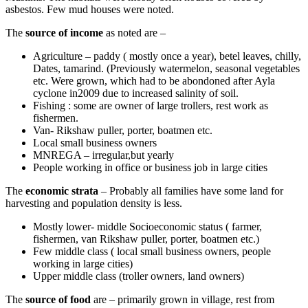
asbestos. Few mud houses were noted.
The
source
of
income
as noted are –
Agriculture – paddy ( mostly once a year), betel leaves, chilly,
Dates, tamarind. (Previously watermelon, seasonal vegetables
etc. Were grown, which had to be abondoned after Ayla
cyclone in2009 due to increased salinity of soil.
Fishing : some are owner of large trollers, rest work as
fishermen.
Van- Rikshaw puller, porter, boatmen etc.
Local small business owners
MNREGA – irregular,but yearly
People working in office or business job in large cities
The
economic strata
– Probably all families have some land for
harvesting and population density is less.
Mostly lower- middle Socioeconomic status ( farmer,
fishermen, van Rikshaw puller, porter, boatmen etc.)
Few middle class ( local small business owners, people
working in large cities)
Upper middle class (troller owners, land owners)
The
source of
food
are – primarily grown in village, rest from