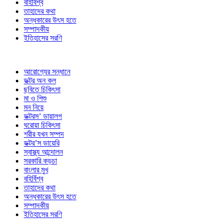
বহির্বিশ্ব
তাহাদের কথা
অন্ধকারের উৎস হতে
সম্পাদকীয়
ইতিহাসের সরণি
আরোগ্যের সন্ধানে
ডক্টর অন কল
ছবিতে চিকিৎসা
মা ও শিশু
মন নিয়ে
ডক্টরস’ ডায়ালগ
ঘরোয়া চিকিৎসা
শরীর যখন সম্পদ
ডক্টর’স ডায়েরি
স্বাস্থ্য আন্দোলন
সরকারি কড়চা
বাংলার মুখ
বহির্বিশ্ব
তাহাদের কথা
অন্ধকারের উৎস হতে
সম্পাদকীয়
ইতিহাসের সরণি