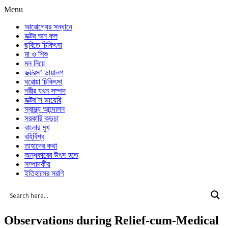
Menu
আরোগ্যের সন্ধানে
ডক্টর অন কল
ছবিতে চিকিৎসা
মা ও শিশু
মন নিয়ে
ডক্টরস’ ডায়ালগ
ঘরোয়া চিকিৎসা
শরীর যখন সম্পদ
ডক্টর’স ডায়েরি
স্বাস্থ্য আন্দোলন
সরকারি কড়চা
বাংলার মুখ
বহির্বিশ্ব
তাহাদের কথা
অন্ধকারের উৎস হতে
সম্পাদকীয়
ইতিহাসের সরণি
Observations during Relief-cum-Medical