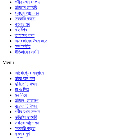
শরীর যখন সম্পদ
ডক্টর’স ডায়েরি
স্বাস্থ্য আন্দোলন
সরকারি কড়চা
বাংলার মুখ
বহির্বিশ্ব
তাহাদের কথা
অন্ধকারের উৎস হতে
সম্পাদকীয়
ইতিহাসের সরণি
Menu
আরোগ্যের সন্ধানে
ডক্টর অন কল
ছবিতে চিকিৎসা
মা ও শিশু
মন নিয়ে
ডক্টরস’ ডায়ালগ
ঘরোয়া চিকিৎসা
শরীর যখন সম্পদ
ডক্টর’স ডায়েরি
স্বাস্থ্য আন্দোলন
সরকারি কড়চা
বাংলার মুখ