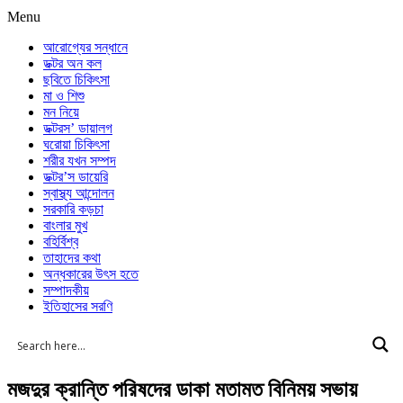
Menu
আরোগ্যের সন্ধানে
ডক্টর অন কল
ছবিতে চিকিৎসা
মা ও শিশু
মন নিয়ে
ডক্টরস’ ডায়ালগ
ঘরোয়া চিকিৎসা
শরীর যখন সম্পদ
ডক্টর’স ডায়েরি
স্বাস্থ্য আন্দোলন
সরকারি কড়চা
বাংলার মুখ
বহির্বিশ্ব
তাহাদের কথা
অন্ধকারের উৎস হতে
সম্পাদকীয়
ইতিহাসের সরণি
মজদুর ক্রান্তি পরিষদের ডাকা মতামত বিনিময় সভায়