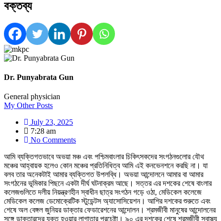
বক্তব্য
Dr. Punyabrata Gun
General physician
My Other Posts
July 23, 2025
7:28 am
No Comments
আমি ব্যক্তিগতভাবে অভয়া মঞ্চ এবং পশ্চিমবাংলার চিকিৎসকদের সংগঠনগুলোর যৌথ
মঞ্চের আহ্বায়ক হলেও কোন মঞ্চের প্রতিনিধিত্ব আমি এই কনভেনশনে করছি না। যা
বলব তার অনেকটাই আমার ব্যক্তিগত উপলব্ধি। অভয়া আন্দোলনে আমার বা আমার
সংগঠনের ভূমিকার পিছনে একটা দীর্ঘ ঘটনাক্রম আছে। সত্তর এর দশকের শেষে বাংলার
কলেজগুলিতে দলীয় নিয়ন্ত্রণহীন স্বাধীন ছাত্র সংগঠন গড়ে ওঠা, মেডিকেল কলেজে
মেডিকেল কলেজ ডেমোক্রেটিক স্টুডেন্টস অ্যাসোসিয়েশন। আশির দশকের শুরুতে এবং
শেষে অল বেঙ্গল জুনিয়র ডাক্তার ফেডারেশনের আন্দোলন। শ্রমজীবী মানুষের আন্দোলনের
সঙ্গে ডাক্তারদের যুক্ত হওয়ার লাগাতার প্রচেষ্টা। ৯০ এর দশকের শেষে শ্রমজীবী স্বাস্থ্য