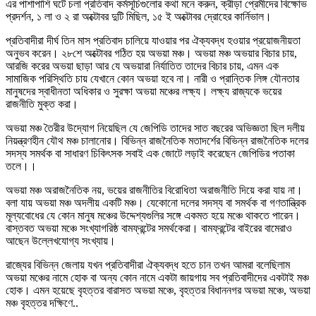
এর পাশাপাশি ঘটে চলা প্রতিবাদ কর্মসূচিগুলোর কথা মনে করুন, ক্রীড়া প্রেমীদের বিক্ষোভ
প্রদর্শন, ১ লা ও ২ রা অক্টোবর দুটি মিছিল, ১৫ ই অক্টোবর দ্রোহের কার্নিভাল।
প্রতিবাদীরা দীর্ঘ তিন মাস প্রতিবাদ চালিয়ে যাওয়ার পর ঐক্যবদ্ধ হওয়ার প্রয়োজনীয়তা
অনুভব করেন। ২৮শে অক্টোবর গঠিত হয় অভয়া মঞ্চ। অভয়া মঞ্চ অভয়ার বিচার চায়,
আরজি করের অভয়া ছাড়া আর যে অভয়ারা নির্যাতিত তাদের বিচার চায়, এমন এক
সামাজিক পরিস্থিতি চায় যেখানে কোন অভয়া হবে না। নারী ও প্রান্তিক লিঙ্গ যৌনতার
মানুষদের স্বাধীনতা অধিকার ও সুরক্ষা অভয়া মঞ্চের লক্ষ্য। লক্ষ্য রাজ্যকে ভয়ের
রাজনীতি মুক্ত করা।
অভয়া মঞ্চ তৈরীর উদ্যোগ নিয়েছিল যে জেপিডি তাদের সাত বছরের অভিজ্ঞতা ছিল দলীয়
নিয়ন্ত্রণহীন যৌথ মঞ্চ চালানোর। বিভিন্ন রাজনৈতিক মতাদর্শের বিভিন্ন রাজনৈতিক দলের
সদস্য সমর্থক বা সাধারণ চিকিৎসক সবাই এক জোটে লড়াই করেছেন জেপিডির পতাকা
তলে।।
অভয়া মঞ্চ অরাজনৈতিক নয়, ভয়ের রাজনীতির বিরোধিতা অরাজনীতি দিয়ে করা যায় না।
বলা যায় অভয়া মঞ্চ অদলীয় একটি মঞ্চ। যেকোনো দলের সদস্য বা সমর্থক বা গণতান্ত্রিক
মূল্যবোধের যে কোন মানুষ মঞ্চের উদ্দেশ্যগুলির সঙ্গে একমত হয়ে মঞ্চে থাকতে পারেন।
বাস্তবত অভয়া মঞ্চে সংখ্যাগরিষ্ঠ বামফ্রন্টের সমর্থকেরা। বামফ্রন্টের বাইরের বামেরাও
আছেন উল্লেখযোগ্য সংখ্যায়।
রাজ্যের বিভিন্ন জেলায় যখন প্রতিবাদীরা ঐক্যবদ্ধ হতে চান তখন আমরা বলেছিলাম
অভয়া মঞ্চের নামে হোক বা অন্য কোন নামে একটা জায়গায় সব প্রতিবাদীদের একটাই মঞ্চ
হোক। এমন হয়েছে বৃহত্তর বারাসত অভয়া মঞ্চে, বৃহত্তর বিধাননগর অভয়া মঞ্চে, অভয়া
মঞ্চ বৃহত্তর দক্ষিণে..