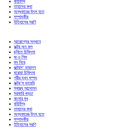
বহির্বিশ্ব
তাহাদের কথা
অন্ধকারের উৎস হতে
সম্পাদকীয়
ইতিহাসের সরণি
আরোগ্যের সন্ধানে
ডক্টর অন কল
ছবিতে চিকিৎসা
মা ও শিশু
মন নিয়ে
ডক্টরস’ ডায়ালগ
ঘরোয়া চিকিৎসা
শরীর যখন সম্পদ
ডক্টর’স ডায়েরি
স্বাস্থ্য আন্দোলন
সরকারি কড়চা
বাংলার মুখ
বহির্বিশ্ব
তাহাদের কথা
অন্ধকারের উৎস হতে
সম্পাদকীয়
ইতিহাসের সরণি