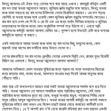
কিন্তু বামেদের এই ঐক্য গড়ে তোলার পথে বাধা আছে এখনো। বামফ্রন্ট বহির্ভূত একটি
বাম দল তারা অভয়া আন্দোলনে আছেন, জুনিয়ার ডক্টর ফ্রন্টের সঙ্গে আছেন, কিন্তু অভয়া
মঞ্চে থাকা সবচেয়ে বড় বাম দলের চিকিৎসক নেতার বিরোধিতা করছেন। এর ফল পড়ছে
জেপিডি বা অভয়া মঞ্চের সঙ্গে ওয়েস্ট বেঙ্গল জুনিয়ার ডক্টরস ফ্রন্টের সম্পর্কের ক্ষেত্রেও।
বার মাস হতে চলল জে পি ডি ও জে ডি এফ এর মধ্যে অর্থাৎ সিনিয়র ডাক্তার ও জুনিয়র
ডাক্তারদের সংগঠনের মধ্যে কোন অনুষ্ঠানিক সম্পর্ক গড়ে উঠলো না। এখনো অব্দি
আন্দোলনের কর্মসূচি আলাদা আলাদা ঘোষিত হয়। সুলক্ষণ হলো উভয়েই চেষ্টা করে অপরের
কর্মসূচিকে ব্যাহত না করতে।
একই সমালোচনা আমার অভয়া মঞ্চে থাকা বড় বাম দলের কিছু বন্ধুদের জন্য, কোন
ক্রমেই তারা আগের বাম দলটিকে কাছে টানতে দেবেন না।
দেশের রাজধানীতে সব বাম দলের কেন্দ্রীয় নেতারা একসঙ্গে বিবৃতি দেন, রাজ্যে যুদ্ধ বিরোধী
মিছিল হয় একসঙ্গে। কিন্তু অভয়া আন্দোলনে আলাদা আলাদা!?
আমাদের অভিজ্ঞতা কেবল অভয়ার সুবিচারের জন্য প্রচার নয় অন্য অভয়াদের বিচারের
জন্য রাস্তায় নামা, থানায় যাওয়া, আদালতে যাওয়ার মধ্য দিয়েই আমরা মানুষের কাছে
পৌঁছতে পারি।
আজ যারা এই কনভেনশনে আছেন তারা সবাই অভয়া আন্দোলনের সমর্থক বলে ধরে নিতে
পারি। অভয়া আন্দোলন তো আসলে সামাজিক ন্যায় প্রতিষ্ঠার আন্দোলন, সেই ন্যায়
প্রতিষ্ঠার জন্য আমাদের বৃত্ত বড় হোক, বন্ধুরা সংখ্যায় বাড়ুক, শত্রুদের শিবির থেকে
মানুষ বেরিয়ে আসুক আন্দোলনের টানে। অভয়া মঞ্চের আগামী কর্মসূচি নয় আগস্ট সকালে
সুবিচারের দাবিতে রক্ষা বন্ধন এবং বিকেল চারটে হাজরা মোড়ে জমায়েত কালীঘাট চলো
স্লোগান দিয়ে। ১৪ ই আগস্ট রাত ন’টা থেকে বারোটা মহিলারা রাত দখল করবেন এমনটা