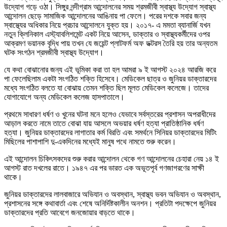
উদ্যোগ গড়ে ওঠা। সিঙ্গুর নন্দীগ্রাম আন্দোলনের সময় শ্রমজীবী স্বাস্থ্য উদ্যোগ স্বাস্থ্য
আন্দোলন ছেড়ে সামাজিক আন্দোলনের আঙিনায় পা ফেলে। পরের দশকে সবার জন্য
স্বাস্থ্যের অধিকার নিয়ে প্রচার আন্দোলনে যুক্ত হয়। ২০১৭- এ মমতা ব্যানার্জি যখন
নতুন ক্লিনিকাল এস্ট্যাবলিশমেন্ট একট নিয়ে আসেন, ডাক্তার ও স্বাস্থ্যকর্মীদের ওপর
আক্রমণ ভয়ানক বৃদ্ধি পায় তখন যে জয়েন্ট প্লাটফর্ম অফ ডক্টরস তৈরি হয় তার অন্যতম
ঘটক সংগঠন শ্রমজীবী স্বাস্থ্য উদ্যোগ।
যে কথা বোঝানোর জন্য এই ভূমিকা করা তা হল আমরা ৯ ই আগস্ট ২০২৪ আরজি করে
পা ফেলেছিলাম একটা সংগঠিত শক্তি হিসেবে। মেডিকেল ছাত্র ও জুনিয়র ডাক্তারদের
মধ্যে সংগঠিত বলতে যা বোঝায় তেমন শক্তি ছিল মূলত মেডিকেল কলেজে। তাদের
যোগাযোগে অন্য মেডিকেল কলেজ হাসপাতালে।
প্রথমে সাধারণ ধর্ষণ ও খুনের ঘটনা মনে হলেও যেভাবে সর্বস্তরের প্রশাসন অপরাধীদের
আড়াল করতে নামে তাতে বোঝা যায় আসলে অভয়ার ধর্ষণ হত্যা প্রাতিষ্ঠানিক ধর্ষণ
হত্যা। জুনিয়র ডাক্তারদের লাগাতার কর্ম বিরতি এবং সমর্থনে সিনিয়র ডাক্তারদের মিটিং
মিছিলের পাশাপাশি দু-একদিনের মধ্যেই মানুষ পথে নামতে শুরু করেন।
এই আন্দোলন চিকিৎসকদের শুরু করার আন্দোলন থেকে গণ আন্দোলনের চেহারা নেয় ১৪ ই
আগস্ট রাত দখলের রাতে। ১৯৪৭ এর পর ভারত এক অভূতপূর্ব গণজাগরণের সাক্ষী
থাকে।
জুনিয়র ডাক্তারদের লালবাজারে অভিযান ও অবস্থান, স্বাস্থ্য ভবন অভিযান ও অবস্থান,
প্রশাসনের সঙ্গে কথাবার্তা এবং শেষে অনির্দিষ্টকালীন অনশন। প্রতিটা পদক্ষেপে জুনিয়র
ডাক্তারদের প্রতি আবেগে জনজোয়ার বাড়তে থাকে।