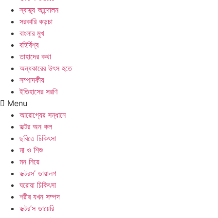
স্বাস্থ্য আন্দোলন
সরকারি কড়চা
বাংলার মুখ
বহির্বিশ্ব
তাহাদের কথা
অন্ধকারের উৎস হতে
সম্পাদকীয়
ইতিহাসের সরণি
Menu
আরোগ্যের সন্ধানে
ডক্টর অন কল
ছবিতে চিকিৎসা
মা ও শিশু
মন নিয়ে
ডক্টরস’ ডায়ালগ
ঘরোয়া চিকিৎসা
শরীর যখন সম্পদ
ডক্টর’স ডায়েরি