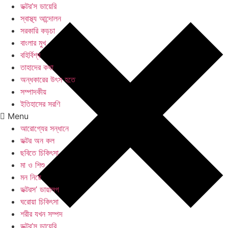
ডক্টর’স ডায়েরি
স্বাস্থ্য আন্দোলন
সরকারি কড়চা
বাংলার মুখ
বহির্বিশ্ব
তাহাদের কথা
অন্ধকারের উৎস হতে
সম্পাদকীয়
ইতিহাসের সরণি
Menu
আরোগ্যের সন্ধানে
ডক্টর অন কল
ছবিতে চিকিৎসা
মা ও শিশু
মন নিয়ে
ডক্টরস’ ডায়ালগ
ঘরোয়া চিকিৎসা
শরীর যখন সম্পদ
ডক্টর’স ডায়েরি