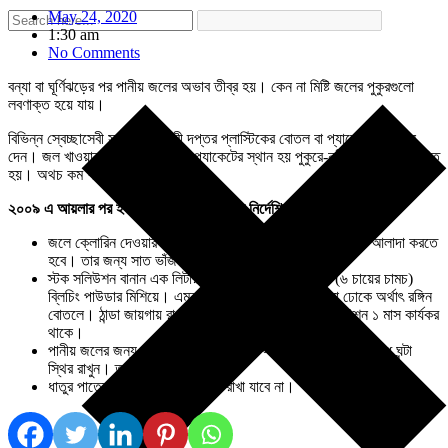
May 24, 2020
1:30 am
No Comments
বন্যা বা ঘূর্ণিঝড়ের পর পানীয় জলের অভাব তীব্র হয়। কেন না মিষ্টি জলের পুকুরগুলো
লবণাক্ত হয়ে যায়।
বিভিন্ন স্বেচ্ছাসেবী সংস্থা, সরকারী দপ্তর প্লাস্টিকের বোতল বা প্যাকেটে করে জল
দেন। জল খাওয়ার পর সেই বোতল বা প্যাকেটের স্থান হয় পুকুরে-নদীতে। পরিবেশ দূষিত
হয়। অথচ কম খরচের বিকল্প রয়েছে।
২০০৯ এ আয়লার পর ইউনিসেফ এবং নাইসেডের নির্দেশিকা অনুযায়ী।
জলে ক্লোরিন দেওয়ার আগে জলে ভাসমান কঠিন পদার্থগুলোর ক্ণা আলাদা করতে
হবে। তার জন্য সাত ভাঁজ সূতীর কাপড়ে জল ছেঁকে নিন।।
স্টক সলিউশন বানান এক লিটার (৪ গেলাস) জলে ৩৩ গ্রাম (৬ চায়ের চামচ)
ব্লিচিং পাউডার মিশিয়ে। এমন বোতলে রাখুন যাতে আলো না ঢোকে অর্থাৎ রঙ্গিন
বোতলে। ঠান্ডা জায়গায় রাখুন। ঠিক মত রাখলে এই স্টক সলিউশন ১ মাস কার্যকর
থাকে।
পানীয় জলের জন্য এক লিটার জলে ৩ ফোটা স্টক সলিউশন মিশিয়ে আধ ঘন্টা
স্থির রাখুন। তারপর জল খাওয়া যাবে।
ধাতুর পাত্রে ক্লোরিন দ্রবণ তৈরী বা রাখা যাবে না।