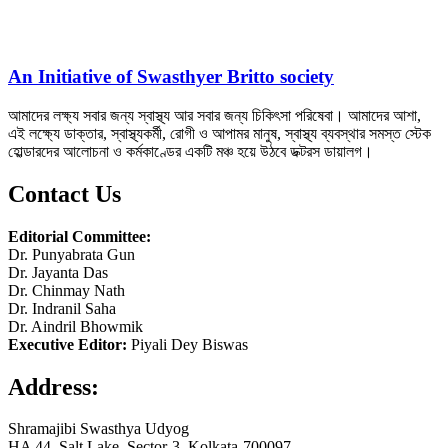
An Initiative of Swasthyer Britto society
আমাদের লক্ষ্য সবার জন্য স্বাস্থ্য আর সবার জন্য চিকিৎসা পরিষেবা। আমাদের আশা,
এই লক্ষ্যে ডাক্তার, স্বাস্থ্যকর্মী, রোগী ও আপামর মানুষ, স্বাস্থ্য ব্যবস্থার সমস্ত স্টেক
হোল্ডারদের আলোচনা ও কর্মকাণ্ডের একটি মঞ্চ হয়ে উঠবে ডক্টরস ডায়ালগ।
Contact Us
Editorial Committee:
Dr. Punyabrata Gun
Dr. Jayanta Das
Dr. Chinmay Nath
Dr. Indranil Saha
Dr. Aindril Bhowmik
Executive Editor:
Piyali Dey Biswas
Address:
Shramajibi Swasthya Udyog
HA 44, Salt Lake, Sector-3, Kolkata-700097