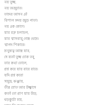
নয় তুচ্ছ,
নয় অজুহাত।
তাদের আসন এই
বিশাল হৃদয় জুড়ে পাতা।
নয় এক কোণে।
যার রক্ত চলাচল,
যার শ্বাসবায়ু গেছে থেমে।
শ্বাপদ শিকারে।
মনুষ্যত্ব আছে যার,
সে যতই তুচ্ছ হোক তবু
তার কথা তোলে,
প্রশ্ন করে যায় বারে বারে।
যদি প্রশ্ন করো
সমুদ্রে, ঝঞ্ঝায়,
তীব্র স্রোত আর উচ্ছ্বাসে
কতই তো প্রাণ যায় উড়ে,
খড়কুটো হয়ে,