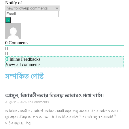
Notify of
0
Comments
Inline Feedbacks
View all comments
সম্পর্কিত পোস্ট
আসুন, বিচারহীনতার বিরুদ্ধে আবারও পথে নামি।
August 9, 2026
No Comments
আবারও একটা ৯ই আগস্ট। আরও একটা বছর। তবু অভয়ার বিচার আজও অধরা।
দুই বছর পেরিয়ে গেলেও আজও সি.বি.আই.-এর চার্জশিট নেই। নতুন এস.আই.টি.
গঠিত হয়েছে, কিন্তু