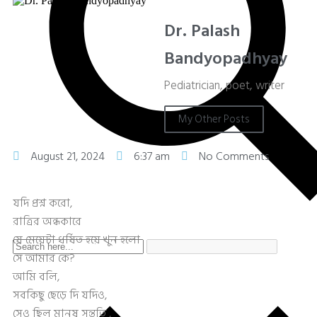
Dr. Palash
Bandyopadhyay
Pediatrician, poet, writer
My Other Posts
August 21, 2024
6:37 am
No Comments
যদি প্রশ্ন করো,
রাত্রির অন্ধকারে
যে মেয়েটা ধর্ষিত হয়ে খুন হলো
সে আমার কে?
আমি বলি,
সবকিছু ছেড়ে দি যদিও,
সেও ছিল মানুষ সন্ততি ,