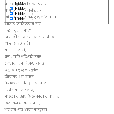
যাদের বুকের খাঁচা ভেঙে যায়
Hidden label
Hidden label
সাথীদের আর্ত হাহা রবে-
Hidden label
আমি সে দলেই এক তুচ্ছ প্রতিনিধি।
Hidden label
আমার আমিত্ববোধ নাই।
বদলে বুকের পাশে
যে সাথীর মৃতদেহ পুড়ে শুয়ে থাকে।
সে আমারও ছাই।
যদি প্রশ্ন করো,
যশ খ্যাতি প্রতিপত্তি সবই,
তোমাকে তো দিয়েছে সমাজ।
তবু কেন তুচ্ছ অজুহাতে,
জীবনের এক কোনে
চিলতে জমি নিয়ে পড়ে থাকা
নিথর মানুষ সন্ততি,
পাঁজরে বাজায় মিছে কাড়া ও নাকাড়া!
তবে ফের সোচ্চারে বলি,
শব হয়ে পড়ে থাকা মানুষেরা