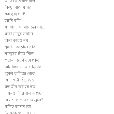
তাতে কি জগতে বলো
কিচ্ছু আসে যায়?
এক তুচ্ছ প্রাণ!
আমি বলি,
যা যায়, তা আমাদের যায়,
যারা মানুষ সন্তান।
অন্য কারও নয়।
মুখোশ আড়ালে যারা
মানুষের ভিড়ে মিশে
শমনের মতো বসে থাকে।
আমাদের ক্ষতি ব্যক্তিগত।
বুকের কলিজা থেকে
অলিন্দটা ছিঁড়ে গেলে
যত তীব্র কষ্ট হয় তত।
কখনও কি মশাল দেখেছ?
যে মশাল প্রতিবাদে জ্বলে?
গলিত আগুন হয়ে
নিজেকে পোড়ায় যবে,