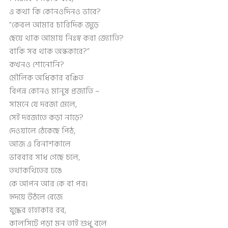
এ কথা কি কোনওদিনও ভাবে?
“কেবল আমার চারিদিক জুড়ে
ছেয়ে থাক আমায় নিঃস্ব করা জ্যোতি?
বাকি সব থাক অন্ধকারে?”
কখনও শোনোনি?
মৌলিক অধিকার বঞ্চিত
বিপন্ন কোনও মানুষ প্রজাতি –
সামনে যে দরজা মেলে,
সেই দরজাতে কড়া নাড়ে?
দেওয়ালে ঠেকেছে পিঠ,
আজ এ বিনাশকালে
ভাববার সাধ গেছে চলে,
তথাকথিতের ঢঙে
কে আপন আর কে বা পর।
হৃদয়ে উঠলে বেজে
যুদ্ধের হাহাকার রব,
কালসিটে পড়া মন তাই শুধু বলে