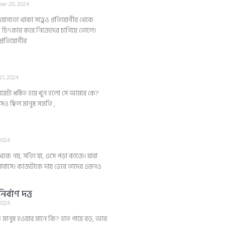
er 20, 2024
যোগ্যতা থাকা সত্ত্বেও প্রতিযোগীর থেকে
েকে চিৎকার করে নিজেদের চাগিয়ে তোলে।
প্রতিযোগীর
1, 2024
 মেয়েটা ধর্ষিত হয়ে খুন হলো সে আমার কে?
েও ছিল মানুষ সন্ততি ,
 2024
কে নয়, সত্যি যা, এসে পড়া কাজে। যারা
লোবাসে। কাজটাকে দায় ভেবে তাদের এমনও
র্বাণ দত্ত
 2024
ে মানুষ হওয়ার মানে কি? হাত পায়ে বড়, আর