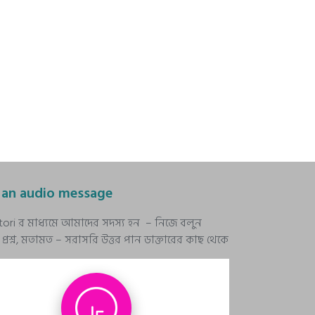
 an audio message
stori র মাধ্যমে আমাদের সদস্য হন – নিজে বলুন
রশ্ন, মতামত – সরাসরি উত্তর পান ডাক্তারের কাছ থেকে