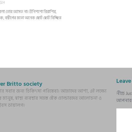
2024
যে বলা তোর আসত না। উনিশশো বিরাশির,
ে, বদ্বীপের মতো অনেক ছোট ছোট বিচ্ছিন্ন
Leave
er Britto society
্য আর সবার জন্য চিকিৎসা পরিষেবা। আমাদের আশা, এই লক্ষ্যে
নীচে Ju
র মানুষ, স্বাস্থ্য ব্যবস্থার সমস্ত স্টেক হোল্ডারদের আলোচনা ও
আপনার প্
ক্টরস ডায়ালগ।