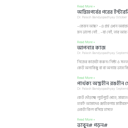
Read More »
অন্তিমপর্বের পরের ইন্টার
Dr. Palash Bandyopadhyay
October 
–কেমন আছ? –এ প্রশ্ন এখন অবান্তর
মন ভালো নেই… –যা নেই, তার আর
Read More »
আপনার কাজ
Dr. Palash Bandyopadhyay
Septemb
নিজের কাজটা করুন। নিষ্ঠা ও সততা
কেউ অন্যকিছু বা বা অন্যায় ভাবে ক
Read More »
পার্থক্য অস্ত্রহীন রঙহীন 
Dr. Palash Bandyopadhyay
Septemb
কেউ দৌড়চ্ছে লুটেপুটে খেতে, মারতে। 
হবেই! আমাদের ছোটবেলায় মাষ্টারম
একটা কিল বসিয়ে হাসতে
Read More »
ভাবুন# পড়ুন#