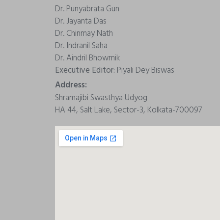
Dr. Punyabrata Gun
Dr. Jayanta Das
Dr. Chinmay Nath
Dr. Indranil Saha
Dr. Aindril Bhowmik
Executive Editor:
Piyali Dey Biswas
Address:
Shramajibi Swasthya Udyog
HA 44, Salt Lake, Sector-3, Kolkata-700097