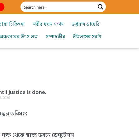
োয়া চিকিৎসা
শরীর যখন সম্পদ
ডক্টর’স ডায়েরি
অন্ধকারের উৎস হতে
সম্পাদকীয়
ইতিহাসের সরণি
til justice is done.
, 2026
্পের ভবিষ্যৎ
ক্ষ থেকে স্বাস্থ্য ভবনে ডেপুটেশন