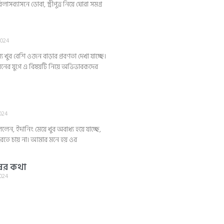
্যাসনে ডোবা, স্ত্রীপুত্র নিয়ে ঘোরা সমগ্র
2024
 খুব বেশি ওজন বাড়ার প্রবণতা দেখা যাচ্ছে।
নের যুগে এ বিষয়টি নিয়ে অভিভাবকদের
2024
ন, ইদানিং মেয়ে খুব অবাধ্য হয়ে যাচ্ছে,
রতে চায় না। আমার মনে হয় ওর
ের কথা
2024