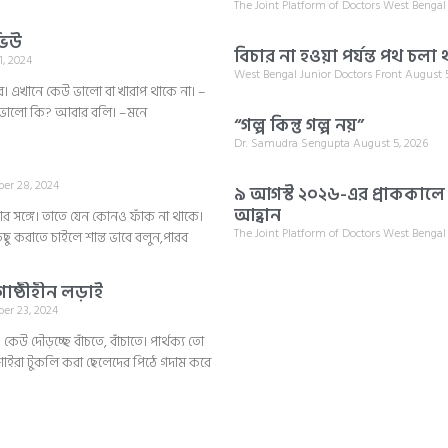
The Joint Platform of Doctors West Benga
ভিউ
বিচার না হওয়া পর্যন্ত পথ চলা
1, 2024
West Bengal Junior Doctors Front
August 5
। এখানে কেউ ভালো বা খারাপ থাকে না। –
 ভালো কি? আবার বলি। –মনে
“গল্প কিন্তু গল্প নয়”
Dr. Samudra Sengupta
August 5, 2026
er 28, 2024
৯ আগস্ট ২০২৬-এর প্রাককালে জয়
আহ্বান
র সঙ্গে। তাতে যেন কোনও ফাঁক না থাকে।
The Joint Platform of Doctors West Benga
িছু করাতে চাইলে শান্ত ভাবে বলুন,পারব
গোষ্ঠীহীন লড়াই
er 23, 2024
কেউ দৌড়চ্ছে বাঁচতে, বাঁচাতে। পার্থক্য তো
শাইরা টুকলি করা ছেলেদের পিঠে গদাম করে