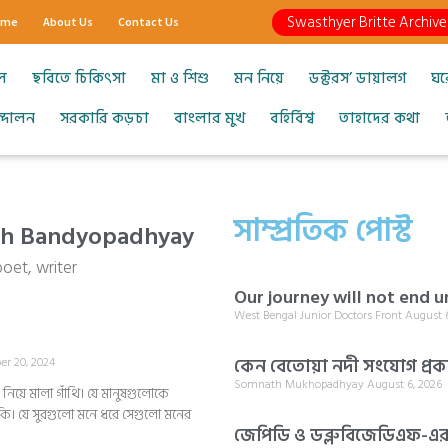
Swasthyer Britte Archive
ome
About Us
Contact Us
ল
ছবিতে চিকিৎসা
মা ও শিশু
মন নিয়ে
ডক্টরস’ ডায়ালগ
ঘর
আন্দোলন
সরকারি কড়চা
বাংলার মুখ
বহির্বিশ্ব
তাহাদের কথা
সাম্প্রতিক পোস্ট
ash Bandyopadhyay
poet, writer
Our journey will not end un
West Bengal Junior Doctors Front
August 6
কেন বেতোয়া নদী সংযোগ প্রকল
r 20, 2024
Somnath Mukhopadhyay
August 6, 2026
িয়ে মালা গাঁথি। যে মানুষগুলোকে
থাকি। যে সুরগুলো মনে ধরে সেগুলো মনের
জেপিডি ও ডব্লুবিজেডিএফ-এর প