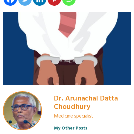
Dr. Arunachal Datta
Choudhury
Medicine specialist
My Other Posts