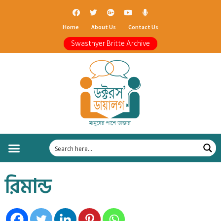
Home
About Us
Contact Us
Swasthyer Britte Archive
রিমান্ড