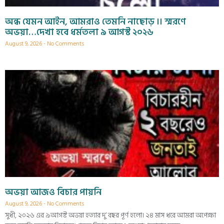
অন্ধ যেমন আইন, আমরাও তেমনি নাছোড় ।। স্মরণে
অভয়া…দেখা হবে ধর্মতলা ৯ আগস্ট ২০২৬
August 9, 2026
No Comments
অভয়া আজও বিচার পায়নি
August 9, 2026
No Comments
সুধী, ২০২৬ এর ৯আগষ্ট অভয়া হত্যার দু’ বছর পূর্ণ হলো। ২৪ মাস ধরে আমরা অপেক্ষা