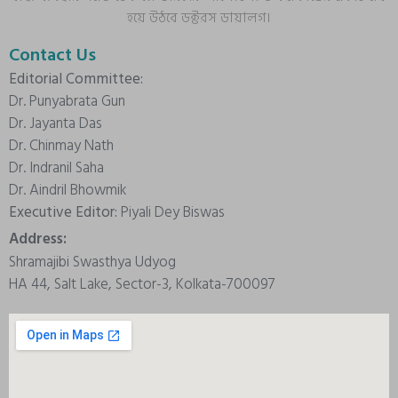
হয়ে উঠবে ডক্টরস ডায়ালগ।
Contact Us
Editorial Committee:
Dr. Punyabrata Gun
Dr. Jayanta Das
Dr. Chinmay Nath
Dr. Indranil Saha
Dr. Aindril Bhowmik
Executive Editor:
Piyali Dey Biswas
Address:
Shramajibi Swasthya Udyog
HA 44, Salt Lake, Sector-3, Kolkata-700097