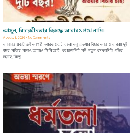
আসুন, বিচারহীনতার বিরুদ্ধে আবারও পথে নামি।
August 9, 2026
No Comments
আবারও একটা ৯ই আগস্ট। আরও একটা বছর। তবু অভয়ার বিচার আজও অধরা। দুই
বছর পেরিয়ে গেলেও আজও সি.বি.আই.-এর চার্জশিট নেই। নতুন এস.আই.টি. গঠিত
হয়েছে, কিন্তু