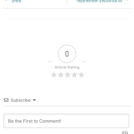
ভস্মে ঘি
“অভয়া পাঠশালা”-র পথ চলা শুরু হল
0
Article Rating
Subscribe