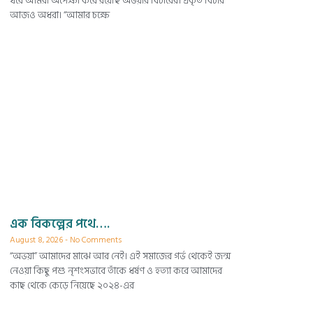
ধরে আমরা অপেক্ষা করে রয়েছি অভয়ার বিচারের। প্রকৃত বিচার
আজও অধরা। “আমার চক্ষে
এক বিকল্পের পথে….
August 8, 2026
No Comments
“অভয়া” আমাদের মাঝে আর নেই। এই সমাজের গর্ভ থেকেই জন্ম
নেওয়া কিছু পশু নৃশংসভাবে তাঁকে ধর্ষণ ও হত্যা করে আমাদের
কাছ থেকে কেড়ে নিয়েছে ২০২৪-এর