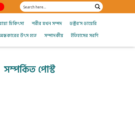
োয়া চিকিৎসা
শরীর যখন সম্পদ
ডক্টর’স ডায়েরি
অন্ধকারের উৎস হতে
সম্পাদকীয়
ইতিহাসের সরণি
সম্পর্কিত পোস্ট