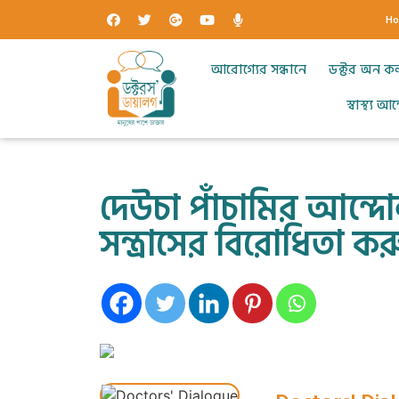
H
আরোগ্যের সন্ধানে
ডক্টর অন ক
স্বাস্থ্য 
দেউচা পাঁচামির আন্দোলনে
সন্ত্রাসের বিরোধিতা কর