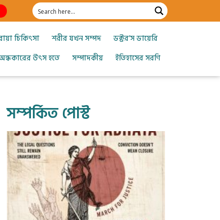
োয়া চিকিৎসা
শরীর যখন সম্পদ
ডক্টর’স ডায়েরি
অন্ধকারের উৎস হতে
সম্পাদকীয়
ইতিহাসের সরণি
সম্পর্কিত পোস্ট