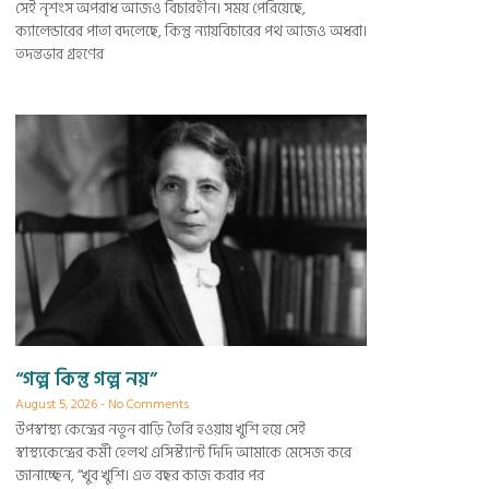
সেই নৃশংস অপরাধ আজও বিচারহীন। সময় পেরিয়েছে,
ক্যালেন্ডারের পাতা বদলেছে, কিন্তু ন্যায়বিচারের পথ আজও অধরা।
তদন্তভার গ্রহণের
“গল্প কিন্তু গল্প নয়”
August 5, 2026
No Comments
উপস্বাস্থ্য কেন্দ্রের নতুন বাড়ি তৈরি হওয়ায় খুশি হয়ে সেই
স্বাস্থ্যকেন্দ্রের কর্মী হেলথ এসিস্ট্যান্ট দিদি আমাকে মেসেজ করে
জানাচ্ছেন, “খুব খুশি। এত বছর কাজ করার পর