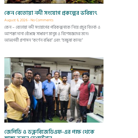
কেন বেতোয়া নদী সংযোগ প্রকল্পের ভবিষ্যৎ
August 6, 2026
No Comments
কেন – বেতোয়া নদী সংযোগের পরিকল্পনাকে নিয়ে প্রচুর বিতর্ক ও
আশঙ্কা দানা বেঁধেছে সাধারণ মানুষ ও বিশেষজ্ঞদের মনে।
আত্মগর্বী প্রশাসন “কর্ণেন বধির” এবং “চক্ষুষা কানঃ”
জেপিডি ও ডব্লুবিজেডিএফ-এর পক্ষ থেকে