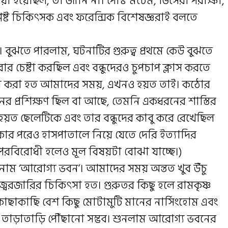
য়া হয়েছিল, তা জানি না। পোস্ট মর্টেম, ভিসেরা পরীক্ষা,
লিষ্ট চিকিৎসক এবং ফরেন্সিক বিশেষজ্ঞরাই বলতে
 বুঝতে পারলাম, ঘটনাটির গুরুত্ব প্রথমে কেউ বুঝতে
রার চেষ্টা করছিল এবং বন্ধুদেরও চুপচাপ ক্লাস করতে
 আশা করা হত আমাদের সময়, এখনও হয়ত তাই। কঠোর
ের প্রশিক্ষণ ছিল বা আছে, তেমনি একধরনের শাস্তির
ত ছেলেটিকে এবং তার বন্ধুদের কাবু করে রেখেছিল
কার পরেও হাসপাতালে নিয়ে যেতে দেরি ইত্যাদির
স্পরবিরোধী হলেও মূল বিষয়টা বোঝা যাচ্ছে।)
নাম ‘আরোগ্য ভবন’। আমাদের সময় অন্তত খুব উঁচু
 জ্বরজারির চিকিৎসা হত। গুরুতর কিছু হলে রামকৃষ্ণ
কাছাকাছি বেশ কিছু মোটামুটি মানের নার্সিংহোম এবং
তাড়াতাড়ি পৌঁছানো সম্ভব। শুনলাম আরোগ্য ভবনের