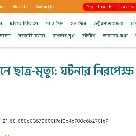
Swasthyer Britte Archive
ome
About Us
Contact Us
ল
ছবিতে চিকিৎসা
মা ও শিশু
মন নিয়ে
ডক্টরস’ ডায়ালগ
ঘর
আন্দোলন
সরকারি কড়চা
বাংলার মুখ
বহির্বিশ্ব
তাহাদের কথা
শনে ছাত্র-মৃত্যু: ঘটনার নিরপেক্ষ