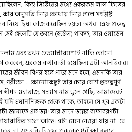
ছিলেন, কিন্তু সিস্টেমের মধ্যে একরকম লাল ফিতের
ার অনুমতি নিয়ে কোথায় নিয়ে গেলে সংশ্লিষ্ট
নিয়ে দ্বিধা কাজ করেছিল হয়ত। অথবা স্রেফ গুরুত্ব
 সেই ছেলেটি যে ভবনে (হস্টেল) থাকত, তার ওয়ার্ডেন
 শুনলাম এবং তখন হেডমাস্টারমশাই নাকি কোনো
 রাগ করবেন, এরকম কথাবার্তা হয়েছিল! এটা আপত্তিকর।
ত্রের জীবন বিপন্ন হতে পারে মনে হলে, এমনকি তার
 পরীক্ষা… কোনোকিছুই তার চেয়ে বেশি গুরুত্বপূর্ণ
ন্দীপন মহারাজ, সন্ন্যাস নাম ভুলে গেছি, আমাদেরই
সেই যদি প্রধানশিক্ষক থেকে থাকে, তাহলে সে খুব একটা
খবরটা জানাতে এত ভয়! তার মানে ভয়ের বাতাবরণটা
য়ারার্কির মধ্যে আছে। এটা মেনে নেওয়া যায় না। যে
পেতেন না, এমনকি নিজের গুরুকেও পরীক্ষা করতে