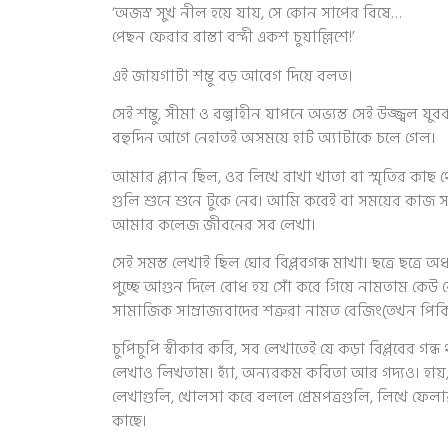
‘অজস্র সুখ নীল হয়ে যায়, সে কোন সাপের বিষে…
পেছন ফেরার রাস্তা বন্দী একশ চুয়াল্লিশে!’
এই জায়গাটা শম্ভু বড় আবেগ দিয়ে বলত।
সেই শম্ভু, সীমা ও বল্গাহীন যাপনে অভ্যস্ত সেই উজ্জ্বল 
বহুদিন আগে নেহাতই অসময়ে হার্ট অ্যাটাকে চলে গেল।
আমার প্ল্যান ছিল, ওর লিখে রাখা খাতা বা স্মৃতির ক
গুলি শুনে শুনে টুকে নেব। আমি কবেই বা সময়ের কাজ সম
আমার কলেজ জীবনের সব লেখা।
সেই সমস্ত লেখাই ছিল ঘোর বিপ্লবগন্ধ মাখা। ছত্রে ছত্রে অর
পুচ্ছে আগুন দিলে বোধ হয় সোঁ করে গিয়ে নামতাম কেউ কে
সামাজিক সাম্রাজ্যবাদের শত্রুরা নামত বেজিং(তখন পি
চুপিচুপি স্বীকার করি, সব লেখাতেই যে কড়া বিপ্লবের গন
লেখাও লিখতাম। হ্যাঁ, অন্যরকম কবিতা আর গদ্যও। হায়, 
লেখাগুলি, খোলসা করে বললে প্রেমপত্রগুলি, লিখে ফেলা
কাছে।