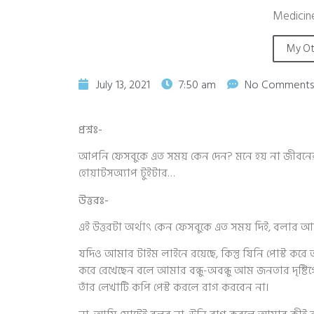
Medicine
My Ot
July 13, 2021
7:50 am
No Comments
প্রশ্নঃ-
আপনি ফেসবুকে এত সময় কেন দেন? মনে হয় না জীবনে
হোয়াটসঅ্যাপ টুইটার…
উত্তরঃ-
এই উত্তরটা অর্থাৎ কেন ফেসবুকে এত সময় দিই, বলার আ
যদিও আমার টাইম লাইনে রয়েছে, কিন্তু যিনি পোস্ট করে
করে রেখেছেন বলে আমার বন্ধু-অবন্ধু আম জনতার দৃষ্
তাঁর লেখাটি কপি পেস্ট করলে রাগ করবেন না।