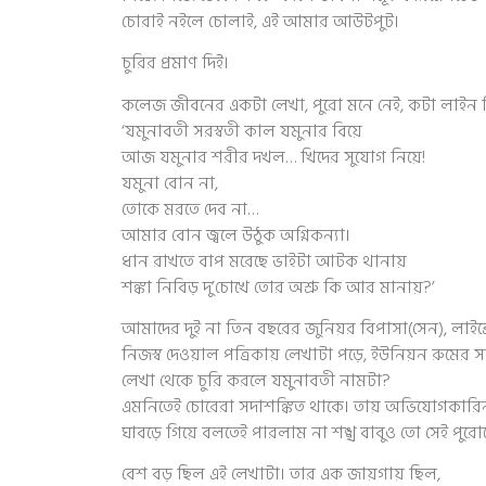
চোরাই নইলে চোলাই, এই আমার আউটপুট।
চুরির প্রমাণ দিই।
কলেজ জীবনের একটা লেখা, পুরো মনে নেই, কটা লাইন 
‘যমুনাবতী সরস্বতী কাল যমুনার বিয়ে
আজ যমুনার শরীর দখল… খিদের সুযোগ নিয়ে!
যমুনা বোন না,
তোকে মরতে দেব না…
আমার বোন জ্বলে উঠুক অগ্নিকন্যা।
ধান রাখতে বাপ মরেছে ভাইটা আটক থানায়
শঙ্কা নিবিড় দু’চোখে তোর অশ্রু কি আর মানায়?’
আমাদের দুই না তিন বছরের জুনিয়র বিপাসা(সেন), লাইব
নিজস্ব দেওয়াল পত্রিকায় লেখাটা পড়ে, ইউনিয়ন রুমের সা
লেখা থেকে চুরি করলে যমুনাবতী নামটা?
এমনিতেই চোরেরা সদাশঙ্কিত থাকে। তায় অভিযোগকারিনী
ঘাবড়ে গিয়ে বলতেই পারলাম না শঙ্খ বাবুও তো সেই পুর
বেশ বড় ছিল এই লেখাটা। তার এক জায়গায় ছিল,