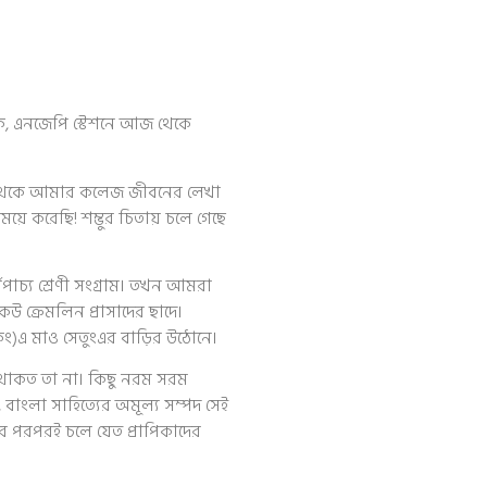
যুবক, এনজেপি স্টেশনে আজ থেকে
াছ থেকে আমার কলেজ জীবনের লেখা
য়ে করেছি! শম্ভুর চিতায় চলে গেছে
্ধপাচ্য শ্রেণী সংগ্রাম। তখন আমরা
উ ক্রেমলিন প্রাসাদের ছাদে।
কিং)এ মাও সেতুংএর বাড়ির উঠোনে।
্ধ থাকত তা না। কিছু নরম সরম
বাংলা সাহিত্যের অমূল্য সম্পদ সেই
র পরপরই চলে যেত প্রাপিকাদের