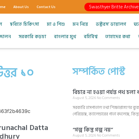
Swasthyer Britte Archive
ome
About Us
Contact Us
ল
ছবিতে চিকিৎসা
মা ও শিশু
মন নিয়ে
ডক্টরস’ ডায়ালগ
ঘর
আন্দোলন
সরকারি কড়চা
বাংলার মুখ
বহির্বিশ্ব
তাহাদের কথা
ত্তর ১০
সম্পর্কিত পোস্ট
বিচার না হওয়া পর্যন্ত পথ চলা
August 5, 2026
No Comments
সরকারি হাসপাতাল তথা শিক্ষাপ্রাঙ্গণের
পেরিয়েছে, ক্যালেন্ডারের পাতা বদলেছে, কিন
runachal Datta
“গল্প কিন্তু গল্প নয়”
dhury
August 5, 2026
No Comments