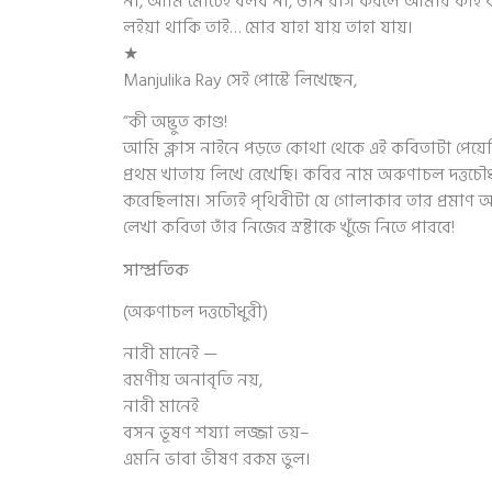
না, আমি মোটেই বলব না, উনি রাগ করলে আমার কীই বা 
লইয়া থাকি তাই… মোর যাহা যায় তাহা যায়।
★
Manjulika Ray সেই পোস্টে লিখেছেন,
“কী অদ্ভুত কাণ্ড!
আমি ক্লাস নাইনে পড়তে কোথা থেকে এই কবিতাটা পেয়েছ
প্রথম খাতায় লিখে রেখেছি। কবির নাম অরুণাচল দত্তচৌ
করেছিলাম। সত্যিই পৃথিবীটা যে গোলাকার তার প্রমাণ
লেখা কবিতা তাঁর নিজের স্রষ্টাকে খুঁজে নিতে পারবে!
সাম্প্রতিক
(অরুণাচল দত্তচৌধুরী)
নারী মানেই —
রমণীয় অনাবৃতি নয়,
নারী মানেই
বসন ভূষণ শয্যা লজ্জা ভয়–
এমনি ভাবা ভীষণ রকম ভুল।