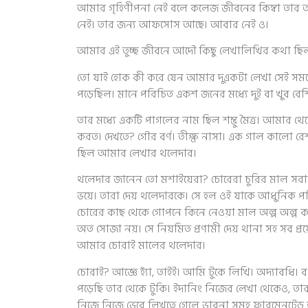
আমার গৃহিণীপনা নেই বলে কলেজ জীবনের কিম্বা তার 
নেই। তার জন্য আফসোস আছে। আবার নেই ও।
আমার এই তুচ্ছ জীবনে আদৌ কিছু লেখালিখির কথা ছি
তো যাই হোক কী করে যেন আমার দুএকটা লেখা সেই স
পড়েছিল। মানে পরিচিত একশ জনের মধ্যে দুই বা খুব বেশ
তার মধ্যে একটি পাগলের নাম ছিল শম্ভু মৈত্র। আমার
করত। দেখতে? গৌর বর্ণ। তীক্ষ্ণ নাসা। এক গাল কালো রেশ
ছিল আমার লেখার থলেদার।
থলেদার জানেন তো মশাইয়েরা? চোরেরা চুরির মাল সরাস
ভয়ে। তারা দেয় থলেদারকে। সে হল ওই যাকে আধুনিক পর
চোরের কাছ থেকে গোপনে কিনে নেওয়া মাল অল্প অল্প ক
অত সোজা নয়। সে নিয়মিত প্রণামী দেয় থানা সহ সব প্র
আমার চোরাই মালের থলেদার।
চোরাই? আজ্ঞে হ্যাঁ, তাইই। আমি টুকে লিখি। অদ্যাবধি
পড়েছি তার থেকে টুকি। ইদানিং নিজের লেখা থেকেও, তা
নিজে নিজে ভেবে লিখতে গেলে ভাবনা সমূহ ফারমেনটেড হ