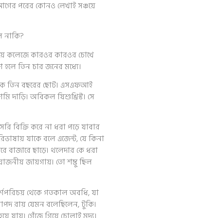
আগের পরের কোনও লেখাই সঞ্চয়ে
ল নাকি?
ময়ে কলেজে কারওর কারওর চোখে
ি হলে তিন চার জনের মধ্যে।
 থেকে তিন বছরের ছোট। এসএফআই
মি দাড়ি। অবিকল যিশুখ্রিস্ট। সে
রি বিক্রি করে না ধরা পড়ে যাবার
িভাষায় যাকে বলে এজেন্ট, যে কিনা
রে বাজারে ছাড়ে। থলেদার কে ধরা
য়োজনীয় জায়গায়। তো শম্ভু ছিল
। বর্ণপরিচয় থেকে গতকাল অবধি, যা
রাপদ রায় যেমন বলেছিলেন, টুকি।
য়ে যায়। গেঁজে গিয়ে চোলাই মদ্য।