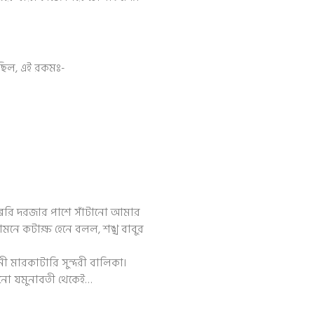
ছিল, এই রকমঃ-
্রেরি দরজার পাশে সাঁটানো আমার
মনে কটাক্ষ হেনে বলল, শঙ্খ বাবুর
 মারকাটারি সুন্দরী বালিকা।
োনো যমুনাবতী থেকেই…