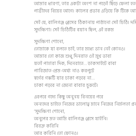
আমার ধারণা, তার একটা অংশ না পড়েই ছিঁড়ে ফেলা হত।
পাত্রীদের বিয়ের আগে। কালের প্রভাব এড়িয়ে কি টিকে 
সেই যে, বালিগঞ্জ প্লেসের ঠিকানায় পাঠানো সেই চিঠি। 
সুদক্ষিণা। সেই চিঠিটির বয়ান ছিল, এই রকম
সুদক্ষিণা শোনো,
তোমাকে যা বলতে চাই, তার মধ্যে ভান নেই কোনও।
আমার তো কাজ শুধু দিনরাত ওই মুখ ভাবা
যতই পাহারা দিক, দিনেরাতে… ডাকসাইটে বাবা
পারিজাত-প্রেম-অর্ঘ্য নাও করপুটে
স্বর্গের গন্ধটি যার ঢাকা পড়বে না…
ঢাকা পড়বে না জেনো বাবার চুরুটে।
এরপরে গদ্যে কিছু অনুনয় বিনয়ের পরে
অন্যদের চাইতে নিজের ভালোত্ব মানে নিজের নির্মলতা প্র
‘সুদক্ষিণা শোনো,
অনুপের মত আমি বালিগঞ্জ প্লেসে যাইনি।
বিরক্ত করিনি
আর করিনি তো ফোনও।