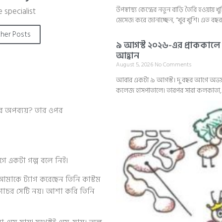
উপস্বাস্থ্য কেন্দ্রের নতুন বাড়ি তৈরি হওয়ায় খ
 specialist
মেসেজ করে জানাচ্ছেন, “খুব খুশি। এত ব
her Posts
৯ আগস্ট ২০২৬-এর প্রাককালে জয়
আহ্বান
August 5, 2026
No Comments
আবার একটা ৯ আগস্ট। দু বছর আগে অভয়া
কলেজ হাসপাতালে। তারপর সারা কলকাতা, স
র অপব্যয়? তার ওপর
গে একটা গল্প বলে নিই।
 আমাকে ট্যাগ করেছেন তিনি কাস্টম
টিগোচর সেটি নয়। আশা করি তিনি