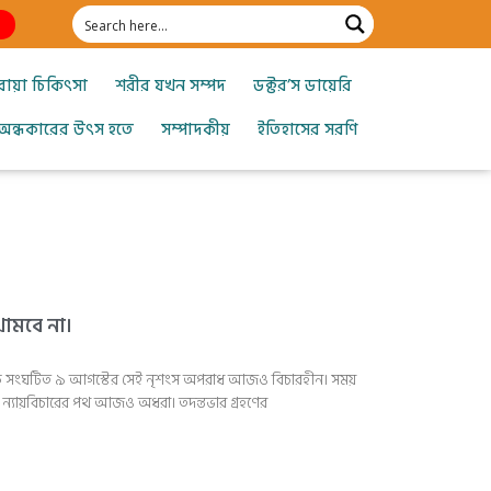
োয়া চিকিৎসা
শরীর যখন সম্পদ
ডক্টর’স ডায়েরি
অন্ধকারের উৎস হতে
সম্পাদকীয়
ইতিহাসের সরণি
 থামবে না।
 বুকে সংঘটিত ৯ আগস্টের সেই নৃশংস অপরাধ আজও বিচারহীন। সময়
্তু ন্যায়বিচারের পথ আজও অধরা। তদন্তভার গ্রহণের