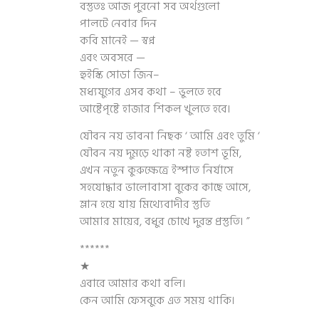
বস্তুতঃ আজ পুরনো সব অর্থগুলো
পালটে নেবার দিন
কবি মানেই — স্বপ্ন
এবং অবসরে —
হুইস্কি সোডা জিন–
মধ্যযুগের এসব কথা – ভুলতে হবে
আষ্টেপৃষ্টে হাজার শিকল খুলতে হবে।
যৌবন নয় ভাবনা নিছক ‘ আমি এবং তুমি ‘
যৌবন নয় দুমড়ে থাকা নষ্ট হতাশ ভূমি,
এখন নতুন কুরুক্ষেত্রে ইস্পাত নির্যাসে
সহযোদ্ধার ভালোবাসা বুকের কাছে আসে,
ম্লান হয়ে যায় মিথ্যেবাদীর স্তুতি
আমার মায়ের, বধুর চোখে দুরন্ত প্রস্তুতি। ”
******
★
এবারে আমার কথা বলি।
কেন আমি ফেসবুকে এত সময় থাকি।