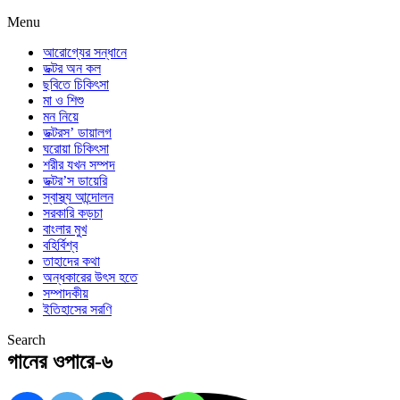
Menu
আরোগ্যের সন্ধানে
ডক্টর অন কল
ছবিতে চিকিৎসা
মা ও শিশু
মন নিয়ে
ডক্টরস’ ডায়ালগ
ঘরোয়া চিকিৎসা
শরীর যখন সম্পদ
ডক্টর’স ডায়েরি
স্বাস্থ্য আন্দোলন
সরকারি কড়চা
বাংলার মুখ
বহির্বিশ্ব
তাহাদের কথা
অন্ধকারের উৎস হতে
সম্পাদকীয়
ইতিহাসের সরণি
Search
গানের ওপারে-৬