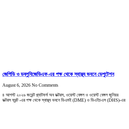
জেপিডি ও ডব্লুবিজেডিএফ-এর পক্ষ থেকে স্বাস্থ্য ভবনে ডেপুটেশন
August 6, 2026
No Comments
৪ আগস্ট ২০২৬ জয়েন্ট প্ল্যাটফর্ম অব ডক্টরস, ওয়েস্ট বেঙ্গল ও ওয়েস্ট বেঙ্গল জুনিয়র
ডক্টরস ফ্রন্ট -এর পক্ষ থেকে স্বাস্থ্য ভবনে ডিএমই (DME) ও ডিএইচএস (DHS)-এর