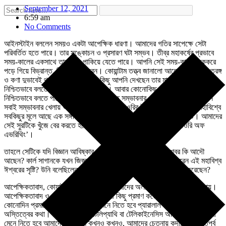
September 12, 2021
6:59 am
No Comments
আইনস্টাইন বললেন সময়ও একটা আপেক্ষিক ধারণা। আমাদের গতির সাপেক্ষে সেটা
পরিবর্তিত হতে পারে। তার সঙ্কোচন ও প্রসারণ ঘটা সম্ভব। তীব্র মহাকর্ষের প্রভাবে
সময়-কালের একসাথে তালগোল পাকিয়ে যেতে পারে। আপনি সেই সময়-কালের চক্করে
পড়ে গিয়ে বিভ্রান্ত, বিমুঢ় হতে পারেন। কোয়ান্টাম তত্ত্ব জানালো আলো একই সাথে তরঙ্গ
ও কণা দুভাবেই থাকতে পারে। কোনো কিছু আপনি দেখছেন তার মানে আপনি কখনো
নিশ্চিতভাবে বলতে পারেন না যা সেটি আছে। আবার কোনোকিছু দেখছেন না বলে
নিশ্চিতভাবে বলতে পারেন না সেটি নেই। অমিত সম্ভাবনার এই মহাবিশ্বে আমি আপনি
সবাই সম্ভাবনার খেলায় আটকে পড়েছি। স্ট্রিং থিওরির উদ্ভাবকরা বলছেন এই মহাবিশ্বে
সবকিছুর মূলে আছে এক সঙ্গীত, যেন একটা মহাজাগতিক সুর- কসমিক মেলোডি। আমাদের
সেই সুরটিকে খুঁজে বের করতে হবে। সেই সুরটিই ‘ঈশ্বর সমীকরণ’ বা ‘থিওরি অফ
এভরিথিং’।
তাহলে সেটিকে যদি বিজ্ঞান আবিষ্কার করে তবে কি সেটিই ঈশ্বর? ঈশ্বর কি আদৌ
আছেন? কার্ল সাগানকে যখন জিজ্ঞাসা করা হয়েছিল, আপনি কি বিশ্বাস করেন এই মহাবিশ্ব
ঈশ্বরের সৃষ্টি? উনি বলেছিলেন, আমি প্রশ্ন করব ঈশ্বরকে তাহলে কে সৃষ্টি করেছেন?
আপেক্ষিকতাবাদ, কোয়ান্টামবাদ, স্ট্রিং থিওরি আমাদের অলীক কল্পনার জগতে নিয়ে যায়।
আপেক্ষিকতাবাদ ও কোয়ান্টামবাদ না হয় আমরা কিছু প্রমাণ করেছি। স্ট্রিং থিওরি যদি
কোনোদিন প্রমাণিত হয় তবে আমাদের মেনে নিতে হবে প্যারালাল ইউনিভার্স বা মাল্টিভার্সের
অস্তিত্বের কথা। মেনে নিতে হবে টেলিপ্যাথি বা টেলিকাইনেসিস অবিজ্ঞান নয়। আরো
মেনে নিতে হবে আমাদের চারপাশে কখনও কখনও, আমাদের চেতনায় কদাচ যে অভূতপূর্ব