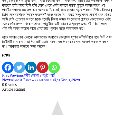
কথা, কোয়ান্টাম তত্ত্বের কথা, স্ট্রিং থিওরির কথা। গুরুদেবও আমার মত পরলোকে বিশ্বাস
করতেন তাই হয়ত তিনি তাঁর লোক থেকে সেই সকালে ব্রাহ্ম মুহূর্তে আমার সাথে ওই
গানটির মাধ্যমে সংযোগ করে আমাকে দিয়ে এই সাত হাজার শব্দের প্রলাপ লিখিয়ে নিলেন।
তিনি কেন আমাকে নির্বাচন করলেন? হয়ত করেন নি। হয়ত সম্ভাবনার কোনো এক খেলায়
আমি সেই চেতনার জগতে ঢুকে পড়েছি কিংবা আমার সংবেদনের সেন্সরে কোনোভাবে সেই
সময়ে তাঁর জগত থেকে পাঠানো কোয়ান্টাম ডেটা আমার মস্তিষ্ক এভাবেই ‘রিড’ করল।
এটা যদি অন্য কারোর কাছে যেত তার প্রকাশ হয়ত অন্যরকম হত।
হয়ত আমার লেখা কোনো আটমাত্রার জগতের কোয়ান্টাম সুপার কম্পিউটারে পড়ে উনি এখন
মিটিমিটি হাসছেন। আমিও তাই ওনার সাথে সেলফি দেবার লোভ সংবরণ করতে পারলাম
না। আপনারা আমাকে ক্ষমা করবেন।
(শেষ)
Prev
Previous
মারীর দেশের পেশেন্ট পার্টি
Next
আত্মহত্যা নিবারণ – যে চ্যালেঞ্জ সবাইকে নিতে হয়
Next
0
0
votes
Article Rating