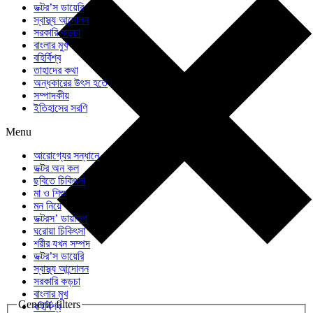
ডক্টর’স ডায়েরি
স্বাস্থ্য আন্দোলন
সরকারি কড়চা
বাংলার মুখ
বহির্বিশ্ব
তাহাদের কথা
অন্ধকারের উৎস হতে
সম্পাদকীয়
ইতিহাসের সরণি
Menu
আরোগ্যের সন্ধানে
ডক্টর অন কল
ছবিতে চিকিৎসা
মা ও শিশু
মন নিয়ে
ডক্টরস’ ডায়ালগ
ঘরোয়া চিকিৎসা
শরীর যখন সম্পদ
ডক্টর’স ডায়েরি
স্বাস্থ্য আন্দোলন
সরকারি কড়চা
বাংলার মুখ
Generic filters
বহির্বিশ্ব