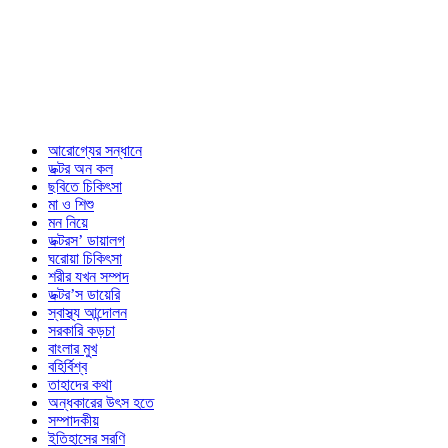
আরোগ্যের সন্ধানে
ডক্টর অন কল
ছবিতে চিকিৎসা
মা ও শিশু
মন নিয়ে
ডক্টরস’ ডায়ালগ
ঘরোয়া চিকিৎসা
শরীর যখন সম্পদ
ডক্টর’স ডায়েরি
স্বাস্থ্য আন্দোলন
সরকারি কড়চা
বাংলার মুখ
বহির্বিশ্ব
তাহাদের কথা
অন্ধকারের উৎস হতে
সম্পাদকীয়
ইতিহাসের সরণি