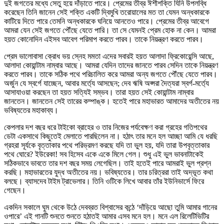
দুই জগতের মধ্যে সেতু হয়ে দাঁড়াতে পারে। প্রেমের তীব্র ঈশীশক্তি যিনি উপলব্ধি
করেছেন তিনি জানেন সেই শক্তি একটি দ্বিমুখি তরোয়ালের মত তা যেমন অন্ধকারকে
কাটিয়ে দিতে পারে তেমনি অন্ধকারকে ঘনিয়ে আনতেও পারে। প্রেমের তীব্র আবেগে
আমরা যেন সেই জগতে পৌঁছে যেতে পারি। তা সে যেমনই প্রেম হোক না কেন। আমরা
হয়ত কোনোদিন এইসব আবেগ পরিমাপ করতে পারব। তাকে নিয়ন্ত্রণ করতে পারব।
প্রেম ভালোবাসা ক্রোধ ভয় স্নেহ মমতা এদের সবারই হয়ত আলাদা ফ্রিকোয়েন্সি আছে,
আলাদা কোয়ান্টাম নাম্বার আছে। আমরা যেদিন তাদের জানতে পারব সেদিন তাকে নিয়ন্ত্রণ
করতে পারব। তাকে সঠিক পথে পরিচালিত করে আমরা অন্য জগতে পৌঁছে যেতে পারব।
অর্জুন যে স্বর্গে যাচ্ছেন, আবার মর্ত্যে আসছেন; দেব ঋষি অপ্সরা দৈত্যরা স্বর্গ-মর্ত্যে
আসাযাওয়া করছেন তা হয়ত সত্যিই সম্ভব। তারা হয়ত সেই কোয়ান্টাম নাম্বার
জানতেন। জানতেন সেই তারের কম্পাঙ্ক। হতেই পারে মহাভারত আমাদের অতীতের নয়
ভবিষ্যতের মহাকাব্য।
কেপলার দশ বছর ধরে টাইকো ব্রাহের ও তার নিজের পর্যবেক্ষণ করা গ্রহের গতিপথের
ডেটা একসাথে কিছুতেই মেলাতে পারছিলেন না। হঠাৎ তার মনে হল আচ্ছা আমি যে ধরছি
গ্রহরা সূর্যকে বৃত্তাকার পথে পরিভ্রমণ করছে যদি তা ভুল হয়, যদি তারা উপবৃত্তাকার
পথে ঘোরে? ইউরেকা! সব হিসেব একে একে মিলে গেল। শুধু এই ভুল ভাবনাটাকেই
সঠিকভাবে ভাবতে তার দশ বছর সময় লেগেছিল। তাই হতেই পারে আমরাই ভুল প্রশ্ন
করছি। মহাভারতের যুদ্ধ অতীতের নয়। ভবিষ্যতের। তার চরিত্ররা তাই অদ্ভূত কথা
বলছে। ব্যাসদেব টাইম ট্রাভেলার। তিনি ওটিকে লিখে আবার তাঁর ইউনিভার্সে ফিরে
গেছেন।
একদিন সকালে ঘুম থেকে উঠে দেবব্রত বিশ্বাসের কন্ঠে ‘দাঁড়িয়ে আছো তুমি আমার গানের
ওপারে’ এই গানটি শুনতে শুনতে হঠাতই আমার এসব মনে হল। মনে এল রিলেটিভিটির