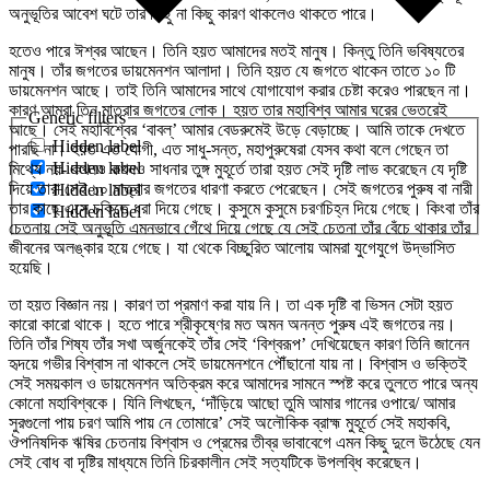
অনুভূতির আবেশ ঘটে তার কিছু না কিছু কারণ থাকলেও থাকতে পারে।
হতেও পারে ঈশ্বর আছেন। তিনি হয়ত আমাদের মতই মানুষ। কিন্তু তিনি ভবিষ্যতের
মানুষ। তাঁর জগতের ডায়মেনশন আলাদা। তিনি হয়ত যে জগতে থাকেন তাতে ১০ টি
ডায়মেনশন আছে। তাই তিনি আমাদের সাথে যোগাযোগ করার চেষ্টা করেও পারছেন না।
কারণ আমরা তিন মাত্রার জগতের লোক। হয়ত তার মহাবিশ্ব আমার ঘরের ভেতরেই
Generic filters
আছে। সেই মহাবিশ্বের ‘বাবল্‌’ আমার বেডরুমেই উড়ে বেড়াচ্ছে। আমি তাকে দেখতে
Hidden label
পারছি না। হয়ত এত যোগী, এত সাধু-সন্ত, মহাপুরুষেরা যেসব কথা বলে গেছেন তা
Hidden label
মিথ্যে নয়- কখনও কখনও সাধনার তুঙ্গ মুহূর্তে তারা হয়ত সেই দৃষ্টি লাভ করেছেন যে দৃষ্টি
দিয়ে তারা সেই ১০ মাত্রার জগতের ধারণা করতে পেরেছেন। সেই জগতের পুরুষ বা নারী
Hidden label
তার কাছে এসে চকিতে ধরা দিয়ে গেছে। কুসুমে কুসুমে চরণচিহ্ন দিয়ে গেছে। কিংবা তাঁর
Hidden label
চেতনায় সেই অনুভূতি এমনভাবে গেঁথে দিয়ে গেছে যে সেই চেতনা তাঁর বেঁচে থাকার তাঁর
জীবনের অলঙ্কার হয়ে গেছে। যা থেকে বিচ্ছুরিত আলোয় আমরা যুগেযুগে উদ্ভাসিত
হয়েছি।
তা হয়ত বিজ্ঞান নয়। কারণ তা প্রমাণ করা যায় নি। তা এক দৃষ্টি বা ভিসন সেটা হয়ত
কারো কারো থাকে। হতে পারে শ্রীকৃষ্ণের মত অমন অনন্ত পুরুষ এই জগতের নয়।
তিনি তাঁর শিষ্য তাঁর সখা অর্জুনকেই তাঁর সেই ‘বিশ্বরূপ’ দেখিয়েছেন কারণ তিনি জানেন
হৃদয়ে গভীর বিশ্বাস না থাকলে সেই ডায়মেনশনে পৌঁছানো যায় না। বিশ্বাস ও ভক্তিই
সেই সময়কাল ও ডায়মেনশন অতিক্রম করে আমাদের সামনে স্পষ্ট করে তুলতে পারে অন্য
কোনো মহাবিশ্বকে। যিনি লিখছেন, ‘দাঁড়িয়ে আছো তুমি আমার গানের ওপারে/ আমার
সুরগুলো পায় চরণ আমি পায় নে তোমারে’ সেই অলৌকিক ব্রাহ্ম মুহূর্তে সেই মহাকবি,
ঔপনিষদিক ঋষির চেতনায় বিশ্বাস ও প্রেমের তীব্র ভাবাবেগে এমন কিছু দুলে উঠেছে যেন
সেই বোধ বা দৃষ্টির মাধ্যমে তিনি চিরকালীন সেই সত্যটিকে উপলব্ধি করেছেন।