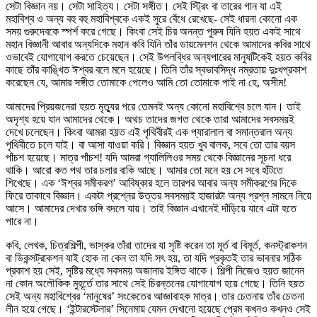
সেটা বিজ্ঞান নয়। সেটা সাহিত্য। সেটা সঙ্গীত। সেই স্ট্রিং বা তারের গান যা এই
মহাবিশ্ব ও অন্য বহু বহু মহাবিশ্বকে একই সুরে বেঁধে রেখেছে- সেই ধারনা কোনো এক
সময় গুরুদেবকে স্পর্শ করে গেছে। কিংবা সেই চির অনন্ত পুরুষ যিনি হয়ত একই সাথে
মহান বিজ্ঞানী আবার অন্যদিকে মহান কবি যিনি তাঁর ডায়মেনশন থেকে আমাদের কবির সাথে
ওভাবেই যোগাযোগ করতে চেয়েছেন। সেই উপলব্ধির অন্যপারের মানুষটিকেই হয়ত কবির
কাছে তাঁর কাঙ্খিত ঈশ্বর বলে মনে হয়েছে। তিনি তাঁর স্বভাবসিদ্ধ নম্রতায় দুঃখপ্রকাশ
করেছেন যে, আমার সঙ্গীত তোমাকে পেলেও আমি তো তোমাকে পাই না হে, অসীম!
আমাদের প্রিয়জনেরা হয়ত মৃত্যুর পরে তেমনই অন্য কোনো মহাবিশ্বে চলে যান। তাই
অদৃশ্য হয়ে যান আমাদের থেকে। অথচ তাদের জগত থেকে তারা আমাদের সবসময়ই
দেখে চলেছেন। কিংবা আমরা হয়ত এই পৃথিবীরই এক প্যারালাল বা সমান্তরাল অন্য
পৃথিবীতে চলে যাই। বা আসা যাওয়া করি। বিজ্ঞান হয়ত খুব বালক, সবে তো তার বয়স
পাঁচশ হয়েছে। মাত্র পাঁচশ! যদি আমরা গ্যালিলিওর সময় থেকে বিজ্ঞানের সূচনা ধরে
থাকি। আরো কত পথ তার চলার বাকি আছে। আমার তো মনে হয় সে সবে হাঁটতে
শিখেছে। এক ‘ঈশ্বর সমীকরণ’ আবিষ্কার হলে তারপর আবার অন্য সমীকরণের দিকে
ফিরে তাকাবে বিজ্ঞান। একটা প্রশ্নের উত্তর সবসময়ই হাজারটা অন্য প্রশ্ন সামনে নিয়ে
আসে। আমাদের দেখার ভঙ্গি বদলে যায়। তাই বিজ্ঞান এখানেই দাঁড়িয়ে যাবে এটা হতে
পারে না।
কবি, লেখক, চিত্রশিল্পী, ভাস্কর তাঁরা তাদের যা সৃষ্টি করেন তা মূর্ত বা বিমূর্ত, কনস্ট্রাকশন
বা ডিকন্সট্রাকশন যাই হোক না কেন তা যদি সৎ হয়, তা যদি প্রকৃতই তার ভাবনার সঠিক
প্রকাশ হয় সেই, সৃষ্টির মধ্যে সবসময় অজানার ইঙ্গিত থাকে। শিল্পী নিজেও হয়ত জানেন
না কোন অলৌকিক মুহূর্তে তার সাথে সেই চিরন্তনের যোগাযোগ হয়ে গেছে। তিনি হয়ত
সেই অন্য মহাবিশ্বের ‘মানুষের’ সংকেতের আজ্ঞাবাহক মাত্র। তার চেতনায় তাঁর চেতনা
লীন হয়ে গেছে। ‘ইন্টারস্টেলার’ সিনেমায় যেমন দেখানো হয়েছে প্রেম কখনও কখনও সেই