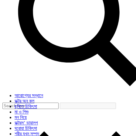
আরোগ্যের সন্ধানে
ডক্টর অন কল
ছবিতে চিকিৎসা
মা ও শিশু
মন নিয়ে
ডক্টরস’ ডায়ালগ
ঘরোয়া চিকিৎসা
শরীর যখন সম্পদ