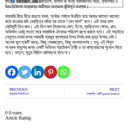
Hidden label
পারে। ডায়াবেটিস, উচ্চ রক্তচাপ, হাঁপানি বা অন্য শ্বাসজনিত পীড়া, ক্যানসার ও
তার চিকিৎসা সংক্রান্ত জটিলতা অন্যতম ঝুঁকিপূর্ণ অবস্থা।
মহামারি ধীরে ধীরে বাড়তে থাকা, সর্বোচ্চ পর্যায়ে উন্নীত হয়ে আবার আস্তে আস্তে
কমে যাওয়ার যদি রেখাচিত্র আঁকা হয় তাকে “বেল কার্ভ” বলে। এই সময় কাল
মোটামুটি তিন মাস। এই তিন মাস নিজেদের জেদ, ইগো, ব্যক্তিগত ক্ষোভ, রাগ,
অভিমান একটু সংযত করে সামাজিক ঐক্যের পরিবেশ রচনা করতে হবে। এই লড়াইয়ে
নেতৃত্ব দেবার জন্য সরকারী স্বাস্থ্য ব্যবস্থার উপর নির্ভর করা ছাড়া উপায় নেই।
অনেক ভুল ত্রুটি আছে- কিছু স্বেচ্ছাকৃত, কিছু অনবধানতায়। তবু, এই বিপুল
সংখ্যক মানুষের জন্য একটি অভিন্ন প্রটোকল তৈরী ও তা বাস্তবায়নের সুযোগ দিতে
হবে। নাহলে, মৃত্যু মিছিল আটকানো যাবে না।
PREVIOUS
NEXT
করোনার দিনগুলি ৪৭
লকডাউন একটি pause button
0
0
votes
Article Rating