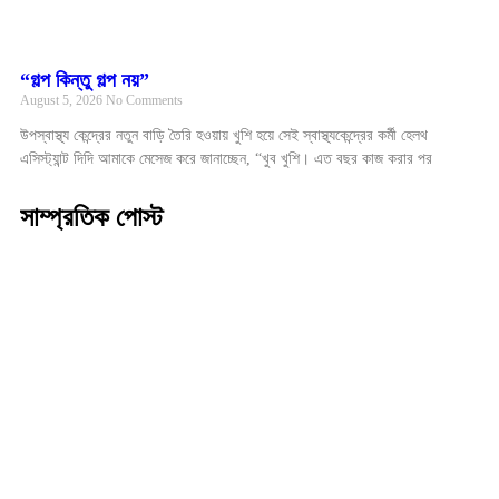
“গল্প কিন্তু গল্প নয়”
August 5, 2026
No Comments
উপস্বাস্থ্য কেন্দ্রের নতুন বাড়ি তৈরি হওয়ায় খুশি হয়ে সেই স্বাস্থ্যকেন্দ্রের কর্মী হেলথ
এসিস্ট্যান্ট দিদি আমাকে মেসেজ করে জানাচ্ছেন, “খুব খুশি। এত বছর কাজ করার পর
সাম্প্রতিক পোস্ট