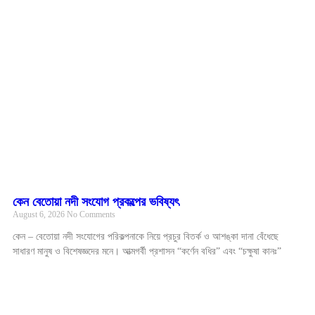
কেন বেতোয়া নদী সংযোগ প্রকল্পের ভবিষ্যৎ
August 6, 2026
No Comments
কেন – বেতোয়া নদী সংযোগের পরিকল্পনাকে নিয়ে প্রচুর বিতর্ক ও আশঙ্কা দানা বেঁধেছে
সাধারণ মানুষ ও বিশেষজ্ঞদের মনে। আত্মগর্বী প্রশাসন “কর্ণেন বধির” এবং “চক্ষুষা কানঃ”