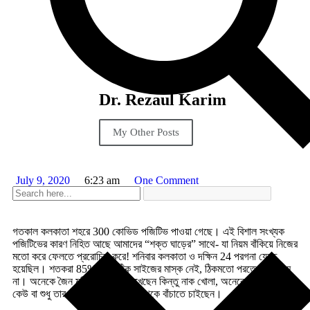
Dr. Rezaul Karim
My Other Posts
July 9, 2020
6:23 am
One Comment
গতকাল কলকাতা শহরে 300 কোভিড পজিটিভ পাওয়া গেছে। এই বিশাল সংখ্যক
পজিটিভের কারণ নিহিত আছে আমাদের “শক্ত ঘাড়ের” সাথে- যা নিয়ম বাঁকিয়ে নিজের
মতো করে ফেলতে প্ররোচিত করে! শনিবার কলকাতা ও দক্ষিন 24 পরগনা যেতে
হয়েছিল। শতকরা 85% মানুষ ঠিক সাইজের মাস্ক নেই, ঠিকমতো পরতেও দেখলাম
না। অনেকে জৈন মুনির মতো মুখ ঢেখেছেন কিন্তু নাক খোলা, অনেকে শুধু থুতনি,
কেউ বা শুধু তার থাইরয়েডকে ভাইরাস থেকে বাঁচাতে চাইছেন।