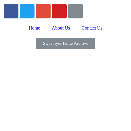
Home
About Us
Contact Us
Swasthyer Britte Archive