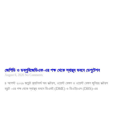
জেপিডি ও ডব্লুবিজেডিএফ-এর পক্ষ থেকে স্বাস্থ্য ভবনে ডেপুটেশন
August 6, 2026
No Comments
৪ আগস্ট ২০২৬ জয়েন্ট প্ল্যাটফর্ম অব ডক্টরস, ওয়েস্ট বেঙ্গল ও ওয়েস্ট বেঙ্গল জুনিয়র ডক্টরস
ফ্রন্ট -এর পক্ষ থেকে স্বাস্থ্য ভবনে ডিএমই (DME) ও ডিএইচএস (DHS)-এর