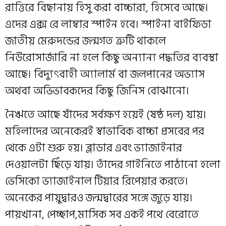
রাত্তিরে বিছানায় হিসু করা বাচ্চারা, হিসেবে আছে।
এদের এক্স রে লাম্বার স্পাইন হবে। স্পাইনা বাইফিডা
জাতীয় মেরুদন্ডের জন্মগত ত্রুটি থাকলে
নিউরোসার্জারি না হলে কিছু অন‍্যান‍্য পদ্ধতির ব‍্যবস্থা
আছে। বিদ‍্যুৎবাহী অ্যালার্ম বা জলপানের অভ‍্যাস
অথবা অভিভাবকদের কিছু জিনিস বোঝানো।
নৈঋতে আছে যাঁদের সর্বক্ষণ হয়েই (ষষ্ঠ দল) যায়।
মহিলাদের অনেকেরই স্বাভাবিক বাচ্চা প্রসবের পর
থেকে এটা শুরু হয়। ব্লাডার এবং ভ‍্যাজাইনার
দেওয়ালটা ছিঁড়ে যায়। তাঁদের গাইনিতে পাঠানো হলো
ভেসিকো ভ‍্যাজাইনাল টিয়ার রিপেয়ার করতে।
অনেকের পায়ুদ্বার‌ও জন্মদ্বারের সঙ্গে জুড়ে যায়।
পায়খানা, পেচ্ছাপ,মাসিক সব এক‌ই পথে বেরোতে