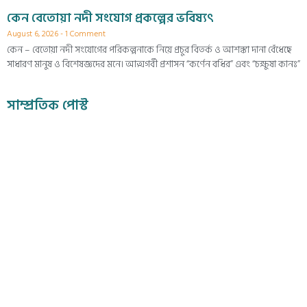
কেন বেতোয়া নদী সংযোগ প্রকল্পের ভবিষ্যৎ
August 6, 2026
1 Comment
কেন – বেতোয়া নদী সংযোগের পরিকল্পনাকে নিয়ে প্রচুর বিতর্ক ও আশঙ্কা দানা বেঁধেছে
সাধারণ মানুষ ও বিশেষজ্ঞদের মনে। আত্মগর্বী প্রশাসন “কর্ণেন বধির” এবং “চক্ষুষা কানঃ”
সাম্প্রতিক পোস্ট