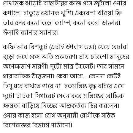
প্রাথমিক ঝাড়াই বাছাইয়ের কাজ এসে জুটলো ওনার
কপালে। হাতুড়ে ভয়ানক খুশি। একবেলা খাওয়া ফ্রি
তার ওপর কত্তো বড়ো ক‍্যাম্প, কত্তো কত্তো ডাক্তার।
ঈলাহি ব‍্যাপার স‍্যাপার।
কফি আর বিশকুট (এটাই উপবাস ভঙ্গ!) খেয়ে বেচারা
বুড়ো দেখে কেস অতি গুরুচরণ। প্রায় চারশো মানুষের
অপেক্ষমাণ সারণী। দুটো মাত্র টয়লেট। তার সামনে
ধারাবাহিক উত্তেজনা। কেবা আগে….কেননা কেউই
হিসু ধরে রাখতে পারে না। হতমস্তিষ্ক বৃদ্ধ বাইরে এসে
দুটো টাটকা সিগারেট সেবন করে মস্তিষ্কের বৌদ্ধিক
ক্ষমতা বাড়িয়ে নিজের আশুকর্তব‍্য স্থির করলেন।
ওনার কাজ হলো রোগ অনুযায়ী রোগীকে সঠিক
বিশেষজ্ঞের বিভাগে পাঠানো।