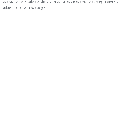
অরওয়েলের নাম অনিবার্যভাবে সামনে আসে। অথচ অরওয়েলের গুরুত্ব কেবল এই
কারণে নয় যে তিনি স্বৈরতন্ত্রের