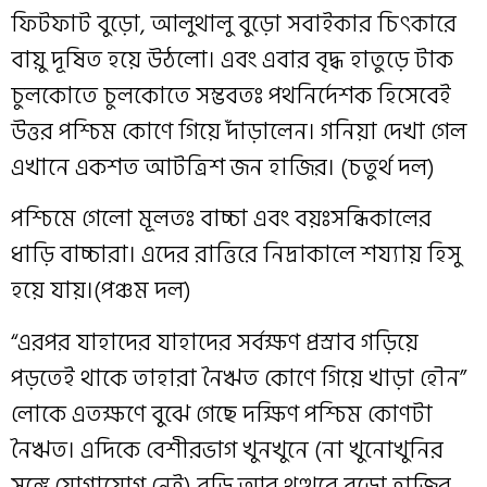
ফিটফাট বুড়ো, আলুথালু বুড়ো সবাইকার চিৎকারে
বায়ু দূষিত হয়ে উঠলো। এবং এবার বৃদ্ধ হাতুড়ে টাক
চুলকোতে চুলকোতে সম্ভবতঃ পথনির্দেশক হিসেবেই
উত্তর পশ্চিম কোণে গিয়ে দাঁড়ালেন। গনিয়া দেখা গেল
এখানে একশত আটত্রিশ জন হাজির। (চতুর্থ দল)
পশ্চিমে গেলো মূলতঃ বাচ্চা এবং বয়ঃসন্ধিকালের
ধাড়ি বাচ্চারা। এদের রাত্তিরে নিদ্রাকালে শয‍্যায় হিসু
হয়ে যায়।(পঞ্চম দল)
“এরপর যাহাদের যাহাদের সর্বক্ষণ প্রস্রাব গড়িয়ে
পড়তেই থাকে তাহারা নৈঋত কোণে গিয়ে খাড়া হৌন”
লোকে এতক্ষণে বুঝে গেছে দক্ষিণ পশ্চিম কোণটা
নৈঋত। এদিকে বেশীরভাগ খুনখুনে (না খুনোখুনির
সঙ্গে যোগাযোগ নেই) বুড়ি আর থুত্থুরে বুড়ো হাজির