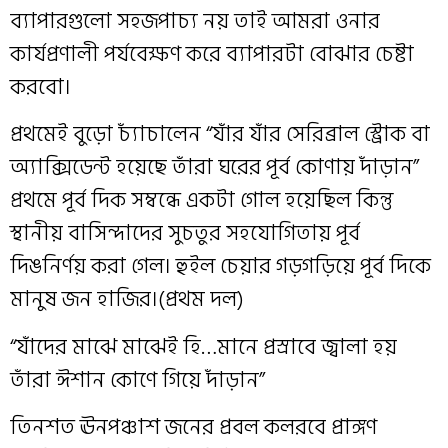
ব‍্যাপারগুলো সহজপাচ্য নয় তাই আমরা ওনার
কার্যপ্রণালী পর্যবেক্ষণ করে ব‍্যাপারটা বোঝার চেষ্টা
করবো।
প্রথমেই বুড়ো চ‍্যাঁচালেন “যাঁর যাঁর সেরিব্রাল স্ট্রোক বা
অ্যাক্সিডেন্ট হয়েছে তাঁরা ঘরের পূর্ব কোণায় দাঁড়ান”
প্রথমে পূর্ব দিক সম্বন্ধে একটা গোল হয়েছিল কিন্তু
স্থানীয় বাসিন্দাদের সুচতুর সহযোগিতায় পূর্ব
দিঙনির্ণয় করা গেল। হুইল চেয়ার গড়গড়িয়ে পূর্ব দিকে
মানুষ জন হাজির।(প্রথম দল)
“যাঁদের মাঝে মাঝেই হি…মানে প্রস্রাবে জ্বালা হয়
তাঁরা ঈশান কোণে গিয়ে দাঁড়ান”
তিনশত ঊনপঞ্চাশ জনের প্রবল কলরবে প্রাঙ্গণ