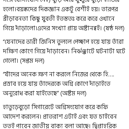
হলো।বয়স্কদের দিকজ্ঞান একটু বেশীই হয়। তারপর
ব্রীড়াবনতা কিছু যুবতী ইতস্ততঃ করে করে ওখানে
গিয়ে দাঁড়ালো।এদের সংখ্যা প্রায় অষ্টানব্ব‌ই। (ষষ্ঠ দল)
“যেনাদের ভারী জিনিস তুললে পেচ্ছাপ হয়ে যায় তাঁরা
দক্ষিণ কোণে গিয়ে দাঁড়াবেন। নির্ঝঞ্ঝাটে ঘটনাটা ঘটে
গেলো। (সপ্তম দল)
“যাঁদের অনেক ক্ষণ না করলে নিজের থেকে হি….
প্রস্রাব হয়ে যায় তাঁদেরকে অগ্নি কোণে দাঁড়াইতে
অনুরোধ করা যাইতেছে” (অষ্টম দল)
হাতুড়েবুড়ো সিগারেটে অগ্নিসংযোগ করে কফি
আদেশ করলেন। প্রাতরাশ এটাই এবং যত চাইবেন
ততই পাবেন জাতীয় বাক্য বলা আছে। দ্বিপ্রাহরিক