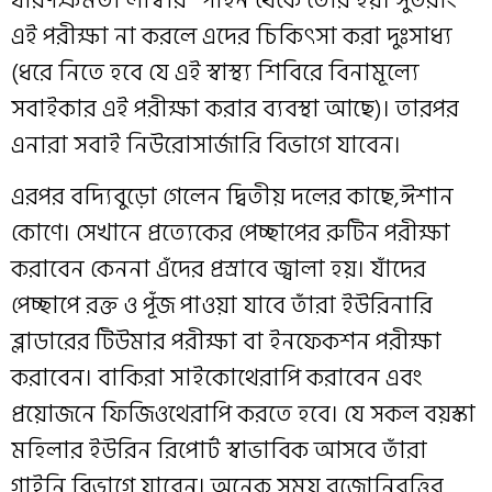
এই পরীক্ষা না করলে এদের চিকিৎসা করা দুঃসাধ্য
(ধরে নিতে হবে যে এই স্বাস্থ্য শিবিরে বিনামূল্যে
সবাইকার এই পরীক্ষা করার ব‍্যবস্থা আছে)। তারপর
এনারা সবাই নিউরোসার্জারি বিভাগে যাবেন।
এরপর বদ‍্যিবুড়ো গেলেন দ্বিতীয় দলের কাছে,ঈশান
কোণে। সেখানে প্রত‍্যেকের পেচ্ছাপের রুটিন পরীক্ষা
করাবেন কেননা এঁদের প্রস্রাবে জ্বালা হয়। যাঁদের
পেচ্ছাপে রক্ত ও পূঁজ পাওয়া যাবে তাঁরা ইউরিনারি
ব্লাডারের টিউমার পরীক্ষা বা ইনফেকশন পরীক্ষা
করাবেন। বাকিরা সাইকোথেরাপি করাবেন এবং
প্রয়োজনে ফিজিওথেরাপি করতে হবে। যে সকল বয়স্কা
মহিলার ইউরিন রিপোর্ট স্বাভাবিক আসবে তাঁরা
গাইনি বিভাগে যাবেন। অনেক সময় রজোনিবৃত্তির