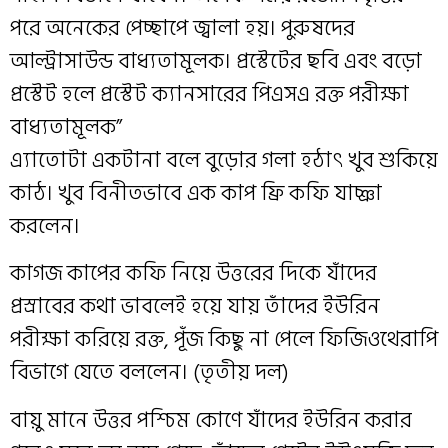
পরে অনেকের পেচ্ছাপে জ্বালা হয়। পুরুষদের
আল্ট্রাসাউন্ড বাধ্যতামূলক। প্রস্টেটের ছবি এবং বড়ো
প্রস্টেট হলে প্রস্টেট ক‍্যানসারের পি‌এস‌এ রক্ত পরীক্ষা
বাধ‍্যতামূলক”
এ্যাতোটা একটানা বলে বুড়োর গলা হঠাৎ খুব শুকিয়ে
কাঠ। খুব বিনীতভাবে এক কাপ ফ্রি কফি যাচ্ঞা
করলেন।
কাগজ কাপের কফি নিয়ে উত্তরের দিকে যাঁদের
প্রস্রাবের কথা ভাবলেই হয়ে যায় তাঁদের ইউরিন
পরীক্ষা করিয়ে রক্ত, পূঁজ কিছু না পেলে ফিজিওথেরাপি
বিভাগে যেতে বললেন। (তৃতীয় দল)
বায়ু মানে উত্তর পশ্চিম কোণে যাঁদের ইউরিন করার