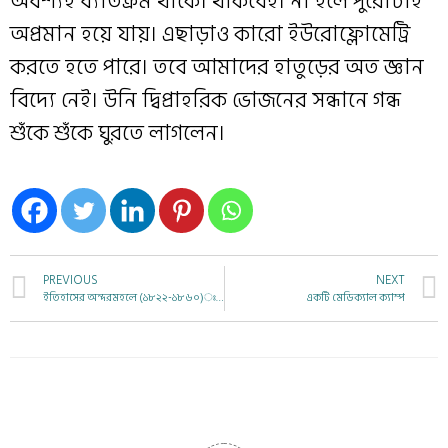
অবশ্যই ব‍্যতিক্রম থাকে। থাকবেই। না হলে পুরোটাই
অপ্রমান হয়ে যায়। এছাড়াও কারো ইউরোফ্লোমেট্রি
করতে হতে পারে। তবে আমাদের হাতুড়ের অত জ্ঞান
বিদ‍্যে নেই। উনি দ্বিপ্রাহরিক ভোজনের সন্ধানে গন্ধ
শুঁকে শুঁকে ঘুরতে লাগলেন।
PREVIOUS
NEXT
ইতিহাসের অন্দরমহলে (১৮২২-১৮৬০)ঃ এশিয়ার প্রথম মেডিক্যাল কলেজ এবং আধুনিক মেডিসিন শিক্ষার ইতিবৃত্ত (প্রথম অংশ)
একটি মেডিক্যাল ক্যাম্প