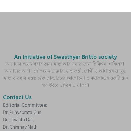
An Initiative of Swasthyer Britto society
আমাদের লক্ষ্য সবার জন্য স্বাস্থ্য আর সবার জন্য চিকিৎসা পরিষেবা।
আমাদের আশা, এই লক্ষ্যে ডাক্তার, স্বাস্থ্যকর্মী, রোগী ও আপামর মানুষ,
স্বাস্থ্য ব্যবস্থার সমস্ত স্টেক হোল্ডারদের আলোচনা ও কর্মকাণ্ডের একটি মঞ্চ
হয়ে উঠবে ডক্টরস ডায়ালগ।
Contact Us
Editorial Committee:
Dr. Punyabrata Gun
Dr. Jayanta Das
Dr. Chinmay Nath