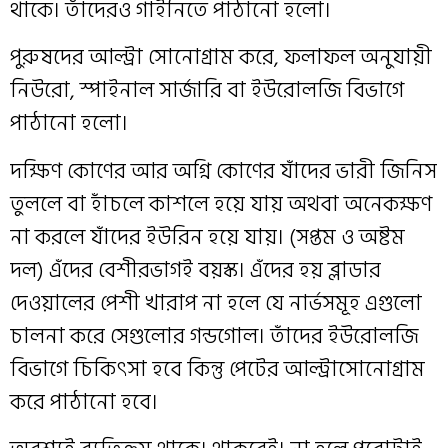
থাকে। তাঁদের‌ও গাইনিতে পাঠানো হলো।
পুরুষদের আল্ট্রা সোনোগ্রাম করে, ফলাফল অনুযায়ী
নিউরো, স্পাইনাল সার্জারি বা ইউরোলজি বিভাগে
পাঠানো হলো।
দক্ষিণ কোণের আর অগ্নি কোণের যাঁদের ভারী জিনিস
তুললে বা হাঁচলে কাশলে হয়ে যায় অথবা অনেকক্ষণ
না করলে যাঁদের ইউরিন হয়ে যায়। (সপ্তম ও অষ্টম
দল) এঁদের বেশীরভাগই বয়স্ক। এঁদের হয় ব্লাডার
দেওয়ালের পেশী খারাপ না হলে যে নার্ভসমূহ এগুলো
চালনা করে সেগুলোর গন্ডগোল। তাঁদের ইউরোলজি
বিভাগে চিকিৎসা হবে কিন্তু পেটের আল্ট্রাসোনোগ্রাম
করে পাঠানো হবে।