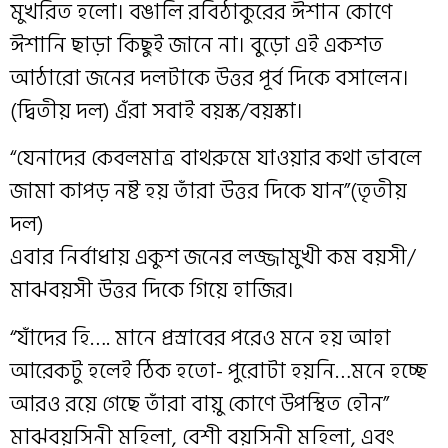
মুখরিত হলো। বঙালি রবিঠাকুরের ঈশান কোণে
ঈশানি ছাড়া কিছুই জানে না। বুড়ো এই একশত
আঠারো জনের দলটাকে উত্তর পূর্ব দিকে বসালেন।
(দ্বিতীয় দল) এঁরা সবাই বয়স্ক/বয়স্কা।
“যেনাদের কেবলমাত্র বাথরুমে যাওয়ার কথা ভাবলে
জামা কাপড় নষ্ট হয় তাঁরা উত্তর দিকে যান”(তৃতীয়
দল)
এবার নির্বাধায় একুশ জনের লজ্জামুখী কম বয়সী/
মাঝবয়সী উত্তর দিকে গিয়ে হাজির।
“যাঁদের হি…. মানে প্রস্রাবের পরেও মনে হয় আহা
আরেকটু হলেই ঠিক হতো- পুরোটা হয়নি…মনে হচ্ছে
আরও রয়ে গেছে তাঁরা বায়ু কোণে উপস্থিত হৌন”
মাঝবয়সিনী মহিলা, বেশী বয়সিনী মহিলা, এবং