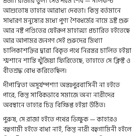
প্রজা। রাজার তুল্য সেও পরম শৈব — নীলকণ্ঠ
আশুতোষ তাহার আরাধ্য দেবতা। কিন্তু বর্তমানে
সাধারণ মনুষ্যের মধ্যে পুণ্য শৈবধর্মের নামে ভ্রষ্ট গুরু
আর নষ্ট পণ্ডিতের যেইরূপ মাহাত্ম্য প্রচারিত হইতেছে
আর আপামর জনগণ সেই গুরুদের মিথ্যা
চালিকাশক্তির দ্বারা বিকৃত পথে নিরন্তর চালিত হইয়া
শ্মশানে শান্তি খুঁজিয়া ফিরিতেছে, তাহাতে সে ক্লিষ্ট ও
বীতশ্রদ্ধ বোধ করিতেছিল।
দীপান্বিতা অসূর্যম্পশ্যা অন্তঃপুরবাসিনী না হইতে
পারে, কিন্তু সার্বিকভাবে সমাজে অন্য নারীদের
অবস্থানে তাহার চিত্ত বিক্ষিপ্ত হইয়া উঠিত।
পুরুষ, সে রাজা হইতে পথের ভিক্ষুক — কাহারও
বহুগামী হইতে বাধা নাই, কিন্তু নারী বহুগামিনী হইলে