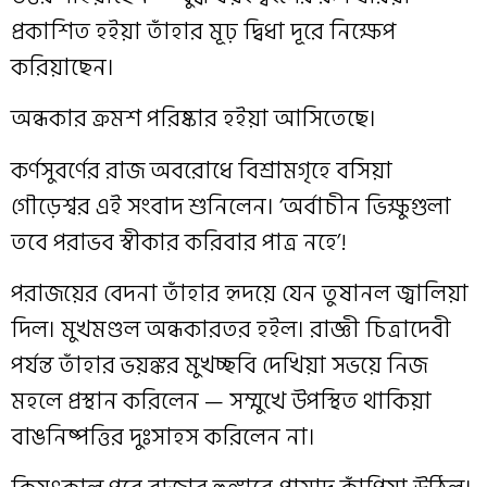
প্রকাশিত হইয়া তাঁহার মূঢ় দ্বিধা দূরে নিক্ষেপ
করিয়াছেন।
অন্ধকার ক্রমশ পরিষ্কার হইয়া আসিতেছে।
কর্ণসুবর্ণের রাজ অবরোধে বিশ্রামগৃহে বসিয়া
গৌড়েশ্বর এই সংবাদ শুনিলেন। ‘অর্বাচীন ভিক্ষুগুলা
তবে পরাভব স্বীকার করিবার পাত্র নহে’!
পরাজয়ের বেদনা তাঁহার হৃদয়ে যেন তুষানল জ্বালিয়া
দিল। মুখমণ্ডল অন্ধকারতর হইল। রাজ্ঞী চিত্রাদেবী
পর্যন্ত তাঁহার ভয়ঙ্কর মুখচ্ছবি দেখিয়া সভয়ে নিজ
মহলে প্রস্থান করিলেন — সম্মুখে উপস্থিত থাকিয়া
বাঙনিষ্পত্তির দুঃসাহস করিলেন না।