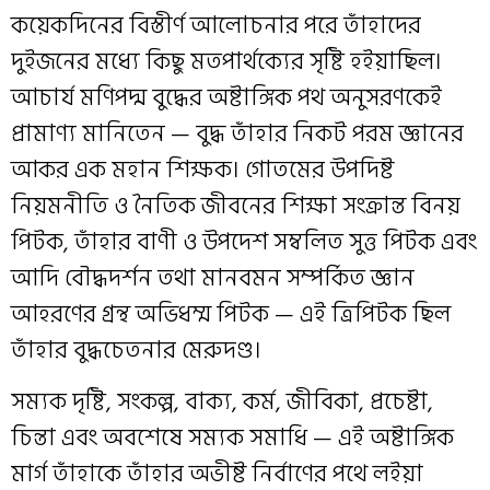
কয়েকদিনের বিস্তীর্ণ আলোচনার পরে তাঁহাদের
দুইজনের মধ্যে কিছু মতপার্থক্যের সৃষ্টি হইয়াছিল।
আচার্য মণিপদ্ম বুদ্ধের অষ্টাঙ্গিক পথ অনুসরণকেই
প্রামাণ্য মানিতেন — বুদ্ধ তাঁহার নিকট পরম জ্ঞানের
আকর এক মহান শিক্ষক। গোতমের উপদিষ্ট
নিয়মনীতি ও নৈতিক জীবনের শিক্ষা সংক্রান্ত বিনয়
পিটক, তাঁহার বাণী ও উপদেশ সম্বলিত সুত্ত পিটক এবং
আদি বৌদ্ধদর্শন তথা মানবমন সম্পর্কিত জ্ঞান
আহরণের গ্রন্থ অভিধম্ম পিটক — এই ত্রিপিটক ছিল
তাঁহার বুদ্ধচেতনার মেরুদণ্ড।
সম্যক দৃষ্টি, সংকল্প, বাক্য, কর্ম, জীবিকা, প্রচেষ্টা,
চিন্তা এবং অবশেষে সম্যক সমাধি — এই অষ্টাঙ্গিক
মার্গ তাঁহাকে তাঁহার অভীষ্ট নির্বাণের পথে লইয়া