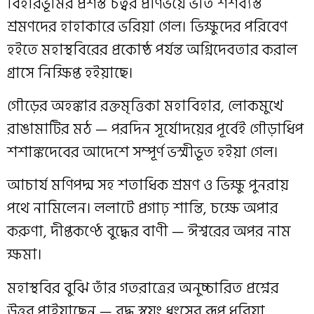
বিহারভূমির প্রশস্ত চত্বর প্রাণভয়ে ভীত শশব্যস্ত
শ্রমণদের হাহাকারে ভরিয়া গেল। ভিক্ষুদের পরিবেণ
হইতে মহাস্থবিরের প্রকোষ্ঠ পর্যন্ত অগ্নিদেবতার করাল
গ্রাসে নিক্ষিপ্ত হইয়াছে।
গৌড়ের অহঙ্কার রক্তমৃত্তিকা মহাবিহার, লোকমুখে
রাঙামাটির মঠ — পরদিন সূর্যোদয়ের পূর্বেই গৌড়াধিপ
শশাঙ্কদেবের আদেশে সম্পূর্ণ ভস্মীভূত হইয়া গেল।
আচার্য মণিপদ্ম সহ শতাধিক শ্রমণ ও ভিক্ষু পুনরায়
পথে নামিলেন। ললাটে প্রগাঢ় শান্তি, চক্ষে অপার
করুণা, দীপ্তকণ্ঠে বুদ্ধের বাণী — ঈশ্বরের অপর নাম
ক্ষমা।
মহাস্থবির বুঝি তাঁর গতরাত্রের অনুচ্চারিত প্রশ্নের
উত্তর পাইয়াছেন — বুদ্ধ স্বয়ং ধ্বংসের রূপ ধরিয়া