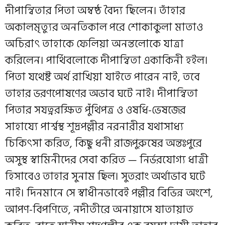
দীপান্বিতার পিতা অম্বষ্ঠ বৈদ্য ছিলেন। তাঁহার
অকালমৃত্যুর অনতিকাল পরে শোকাকুলা মাতাও
অচিরাৎ তাহাকে ফেলিয়া অনন্তলোকে যাত্রা
করিলেন। পার্থিবলোকে দীপান্বিতা একাকিনী হইল।
পিতা যথেষ্ট অর্থ রাখিয়া যাইতে পারেন নাই, তবে
তাহার ভরণপোষণের অভাব ঘটে নাই। দীপান্বিতা
পিতার সযত্নরক্ষিত পুঁথিপত্র ও ওষধি-ভেষজের
সাহায্যে পার্শ্বস্থ শূদ্রপল্লীর নরনারীর যথাসাধ্য
চিকিৎসা করিত, কিছু ধনী রাজপুরুষের অন্তঃপুরে
অসুস্থ স্বামিনীদের সেবা করিত — নির্ভরযোগ্য ধাত্রী
হিসাবেও তাহার সুনাম ছিল। সুতরাং অর্থাভাব ঘটে
নাই। দিনমানে সে স্বাধীনভাবেই পল্লীর বিভিন্ন অংশে,
আপণ-বিপণিতে, নদীতীরে অনায়াসে যাতায়াত