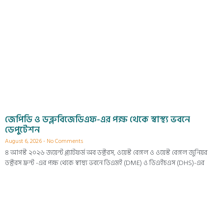
জেপিডি ও ডব্লুবিজেডিএফ-এর পক্ষ থেকে স্বাস্থ্য ভবনে
ডেপুটেশন
August 6, 2026
No Comments
৪ আগস্ট ২০২৬ জয়েন্ট প্ল্যাটফর্ম অব ডক্টরস, ওয়েস্ট বেঙ্গল ও ওয়েস্ট বেঙ্গল জুনিয়র
ডক্টরস ফ্রন্ট -এর পক্ষ থেকে স্বাস্থ্য ভবনে ডিএমই (DME) ও ডিএইচএস (DHS)-এর