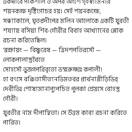
একধারে পাকশাল ও অপর অংশে গৃহস্বামিনীর
শয়নকক্ষ দৃষ্টিগোচর হয়। সেই শয়নকক্ষে,
সন্ধ্যাকালে, ঘৃতপ্রদীপের মলিন আলোকে একটি যুবতী
শয্যায় বসিয়া শিব-গৌরীর বিবাহ আখ্যানের শ্লোক
রচনা করিতেছিল।
‘ব্রহ্মায়ং — বিষ্ণুরেষ — ত্রিদশপতিরসৌ —
লোকপালাস্তুথৈতে
সোহসৌ ভুজগপরিবৃতো ভস্মরূক্ষ্মঃ কপালী!
হা বৎসে বঞ্চিতাসীত্যনভিমতবর প্রার্থনাব্রীড়িভির্
দেবীভিঃ শোষ্যমানাপ্যুপচিত পুলকা শ্রেয়সে বোহস্তু
গৌরী।
যুবতীর নাম দীপান্বিতা। সে উত্তম কাব্য রচনা করিতে
পারিত।