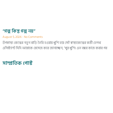
“গল্প কিন্তু গল্প নয়”
August 5, 2026
No Comments
উপস্বাস্থ্য কেন্দ্রের নতুন বাড়ি তৈরি হওয়ায় খুশি হয়ে সেই স্বাস্থ্যকেন্দ্রের কর্মী হেলথ
এসিস্ট্যান্ট দিদি আমাকে মেসেজ করে জানাচ্ছেন, “খুব খুশি। এত বছর কাজ করার পর
সাম্প্রতিক পোস্ট