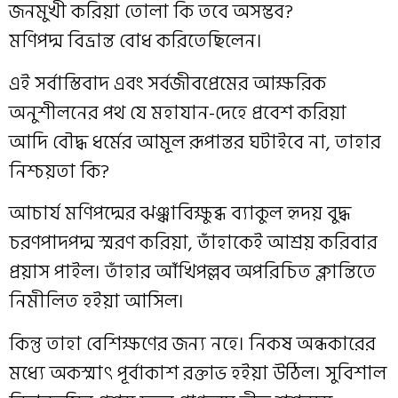
জনমুখী করিয়া তোলা কি তবে অসম্ভব?
মণিপদ্ম বিভ্রান্ত বোধ করিতেছিলেন।
এই সর্বাস্তিবাদ এবং সর্বজীবপ্রেমের আক্ষরিক
অনুশীলনের পথ যে মহাযান-দেহে প্রবেশ করিয়া
আদি বৌদ্ধ ধর্মের আমূল রূপান্তর ঘটাইবে না, তাহার
নিশ্চয়তা কি?
আচার্য মণিপদ্মের ঝঞ্ঝাবিক্ষুব্ধ ব্যাকুল হৃদয় বুদ্ধ
চরণপাদপদ্ম স্মরণ করিয়া, তাঁহাকেই আশ্রয় করিবার
প্রয়াস পাইল। তাঁহার আঁখিপল্লব অপরিচিত ক্লান্তিতে
নিমীলিত হইয়া আসিল।
কিন্তু তাহা বেশিক্ষণের জন্য নহে। নিকষ অন্ধকারের
মধ্যে অকস্মাৎ পূর্বাকাশ রক্তাভ হইয়া উঠিল। সুবিশাল