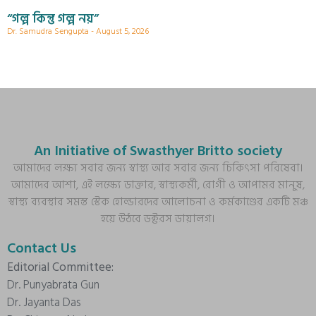
“গল্প কিন্তু গল্প নয়”
Dr. Samudra Sengupta
August 5, 2026
An Initiative of Swasthyer Britto society
আমাদের লক্ষ্য সবার জন্য স্বাস্থ্য আর সবার জন্য চিকিৎসা পরিষেবা।
আমাদের আশা, এই লক্ষ্যে ডাক্তার, স্বাস্থ্যকর্মী, রোগী ও আপামর মানুষ,
স্বাস্থ্য ব্যবস্থার সমস্ত স্টেক হোল্ডারদের আলোচনা ও কর্মকাণ্ডের একটি মঞ্চ
হয়ে উঠবে ডক্টরস ডায়ালগ।
Contact Us
Editorial Committee:
Dr. Punyabrata Gun
Dr. Jayanta Das