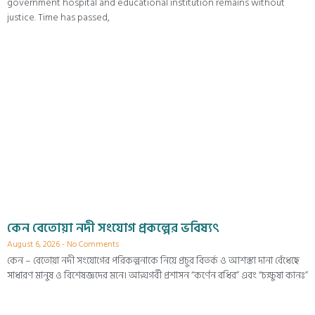
government hospital and educational institution remains without
justice. Time has passed,
কেন বেতোয়া নদী সংযোগ প্রকল্পের ভবিষ্যৎ
August 6, 2026
No Comments
কেন – বেতোয়া নদী সংযোগের পরিকল্পনাকে নিয়ে প্রচুর বিতর্ক ও আশঙ্কা দানা বেঁধেছে
সাধারণ মানুষ ও বিশেষজ্ঞদের মনে। আত্মগর্বী প্রশাসন “কর্ণেন বধির” এবং “চক্ষুষা কানঃ”