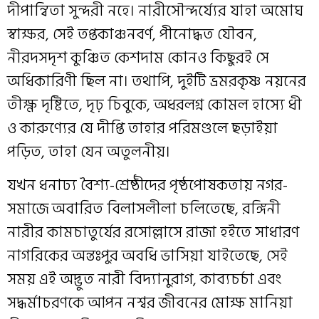
দীপান্বিতা সুন্দরী নহে। নারীসৌন্দর্য্যের যাহা অমোঘ
স্বাক্ষর, সেই তপ্তকাঞ্চনবর্ণ, পীনোদ্ধত যৌবন,
নীরদসদৃশ কুঞ্চিত কেশদাম কোনও কিছুরই সে
অধিকারিণী ছিল না। তথাপি, দুইটি ভ্রমরকৃষ্ণ নয়নের
তীক্ষ্ণ দৃষ্টিতে, দৃঢ় চিবুকে, অধরলগ্ন কোমল হাস্যে ধী
ও কারুণ্যের যে দীপ্তি তাহার পরিমণ্ডলে ছড়াইয়া
পড়িত, তাহা যেন অতুলনীয়।
যখন ধনাঢ্য বৈশ্য-শ্রেষ্ঠীদের পৃষ্ঠপোষকতায় নগর-
সমাজে অবারিত বিলাসলীলা চলিতেছে, রঙ্গিনী
নারীর কামচাতুর্যের রসোল্লাসে রাজা হইতে সাধারণ
নাগরিকের অন্তঃপুর অবধি ভাসিয়া যাইতেছে, সেই
সময় এই অদ্ভুত নারী বিদ্যানুরাগ, কাব্যচর্চা এবং
সদ্ধর্মাচরণকে আপন নশ্বর জীবনের মোক্ষ মানিয়া