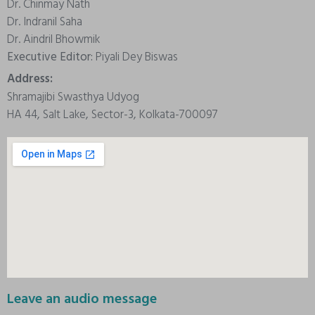
Dr. Chinmay Nath
Dr. Indranil Saha
Dr. Aindril Bhowmik
Executive Editor:
Piyali Dey Biswas
Address:
Shramajibi Swasthya Udyog
HA 44, Salt Lake, Sector-3, Kolkata-700097
Leave an audio message