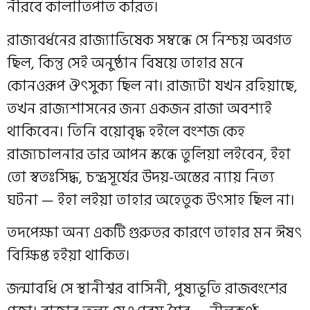
নীরবে কালাতিপাত করিত।
রাজ্যবর্ধনের রাজ্যাভিষেক সম্বন্ধে সে নিশ্চয় অবগত
ছিল, কিন্তু সেই অনুষ্ঠান বিষয়ে তাহার মনে
কোনওরূপ ঔৎসুক্য ছিল না। রাজ্যটা যখন রহিয়াছে,
তখন রাজ্যশাসনের জন্য একজন রাজা অবশ্যই
থাকিবেন। তিনি বয়োবৃদ্ধ হইলে বংশজ কেহ
রাজ্যচালনার ভার আপন স্কন্ধে তুলিয়া লইবেন, ইহা
তো স্বতঃসিদ্ধ, চন্দ্রসূর্যের উদয়-অস্তের ন্যায় নিত্য
ঘটনা — ইহা লইয়া তাহার অহেতুক উৎসাহ ছিল না।
তদপেক্ষা অন্য একটি গুরুতর কারণে তাহার মন ঈষৎ
বিক্ষিপ্ত হইয়া থাকিত।
জন্মাবধি সে স্থানীশ্বর বাসিনী, পুষ্যভূতি রাজবংশের