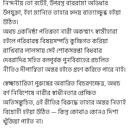
নিন্দনীয় তো বটেই, উপরন্তু বাররামা অভিধার
উপযুক্তা, ইহা মানিতে তাহার হৃদয় বাত্যাক্ষুব্ধ হইয়া
উঠিত।
অথচ একনিষ্ঠা পতিব্রতা নারী অকস্মাৎ স্বামীহারা
হইলে পরিবারস্থ বিষয়সম্পত্তি কুক্ষিগত করিয়া
রাখিবার লালসায় সেই শোকসন্তপ্তা বিধবার
দেবরাদির সহিত বলপূর্বক পুনর্বিবাহের প্রচলিত
নীতিও দীপান্বিতা অন্তর হইতে গ্রহণ করিতে পারে নাই।
স্বেচ্ছাচারিতা পুরুষের অবারিত বিচরণক্ষেত্র, অথচ
বর্ণ নির্বিশেষে নারীর স্বাধীনতার প্রেক্ষিত
অতিসঙ্কুচিত, এই রীতির বিরুদ্ধে তাহার অন্তর নিত্যই
বিদ্রোহী হইয়া উঠিত — কিন্তু কোথাও কোনও দিশা
খুঁজিয়া পাইত না।