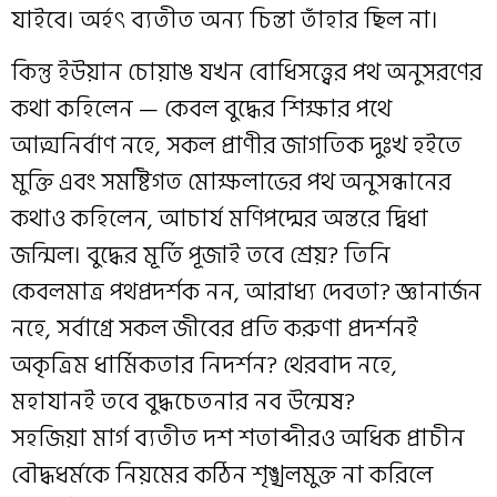
যাইবে। অর্হৎ ব্যতীত অন্য চিন্তা তাঁহার ছিল না।
কিন্তু ইউয়ান চোয়াঙ যখন বোধিসত্ত্বের পথ অনুসরণের
কথা কহিলেন — কেবল বুদ্ধের শিক্ষার পথে
আত্মনির্বাণ নহে, সকল প্রাণীর জাগতিক দুঃখ হইতে
মুক্তি এবং সমষ্টিগত মোক্ষলাভের পথ অনুসন্ধানের
কথাও কহিলেন, আচার্য মণিপদ্মের অন্তরে দ্বিধা
জন্মিল। বুদ্ধের মূর্তি পূজাই তবে শ্রেয়? তিনি
কেবলমাত্র পথপ্রদর্শক নন, আরাধ্য দেবতা? জ্ঞানার্জন
নহে, সর্বাগ্রে সকল জীবের প্রতি করুণা প্রদর্শনই
অকৃত্রিম ধার্মিকতার নিদর্শন? থেরবাদ নহে,
মহাযানই তবে বুদ্ধচেতনার নব উন্মেষ?
সহজিয়া মার্গ ব্যতীত দশ শতাব্দীরও অধিক প্রাচীন
বৌদ্ধধর্মকে নিয়মের কঠিন শৃঙ্খলমুক্ত না করিলে