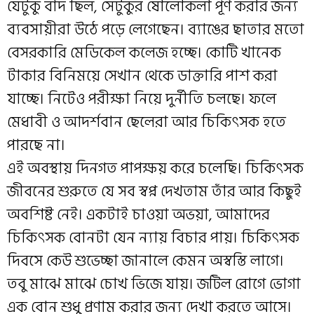
যেটুকু বাদ ছিল, সেটুকুর ষোলোকলা পূর্ণ করার জন্য
ব্যবসায়ীরা উঠে পড়ে লেগেছেন। ব্যাঙের ছাতার মতো
বেসরকারি মেডিকেল কলেজ হচ্ছে। কোটি খানেক
টাকার বিনিময়ে সেখান থেকে ডাক্তারি পাশ করা
যাচ্ছে। নিটেও পরীক্ষা নিয়ে দুর্নীতি চলছে। ফলে
মেধাবী ও আদর্শবান ছেলেরা আর চিকিৎসক হতে
পারছে না।
এই অবস্থায় দিনগত পাপক্ষয় করে চলেছি। চিকিৎসক
জীবনের শুরুতে যে সব স্বপ্ন দেখতাম তাঁর আর কিছুই
অবশিষ্ট নেই। একটাই চাওয়া অভয়া, আমাদের
চিকিৎসক বোনটা যেন ন্যায় বিচার পায়। চিকিৎসক
দিবসে কেউ শুভেচ্ছা জানালে কেমন অস্বস্তি লাগে।
তবু মাঝে মাঝে চোখ ভিজে যায়। জটিল রোগে ভোগা
এক বোন শুধু প্রণাম করার জন্য দেখা করতে আসে।