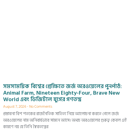
সমসাময়িক বিশ্বের প্রেক্ষিতে জর্জ অরওয়েলের পুনর্পাঠ:
Animal Farm, Nineteen Eighty-Four, Brave New
World এবং ডিজিটাল যুগের গণতন্ত্র
August 7, 2026
No Comments
প্রস্তাবনা বিশ শতকের রাজনৈতিক সাহিত্য নিয়ে আলোচনা করতে গেলে জর্জ
অরওয়েলের নাম অনিবার্যভাবে সামনে আসে। অথচ অরওয়েলের গুরুত্ব কেবল এই
কারণে নয় যে তিনি স্বৈরতন্ত্রের