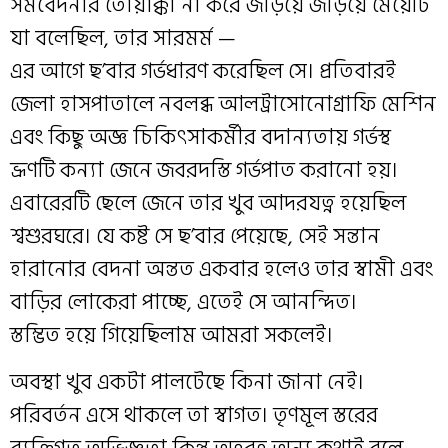
সমবেদনার তোয়াক্কা না করে জড়িয়ে জড়িয়ে মেয়েটি
যা বলেছিল, তার সারমর্ম —
এর আগে ছ’বার গর্ভধারণ করেছিল সে। প্রতিবারই
জেলা হাসপাতালে নবলব্ধ আলট্রাসোনোগ্রাফি মেশিন
এবং কিছু অজ্ঞ চিকিৎসাকর্মীর বদান্যতায় গর্ভস্থ
ভ্রূণটি কন্যা জেনে জবরদস্তি গর্ভপাত করানো হয়।
এবারেরটি ছেলে জেনে তার খুব আদরযত্ন হয়েছিল
শ্বশুরঘরে। যে কষ্ট সে ছ’বার পেয়েছে, সেই সন্তান
হারানোর বেদনা অন্তত একবার হলেও তার স্বামী এবং
বাড়ির লোকেরা পাচ্ছে, এতেই সে আনন্দিত।
স্তম্ভিত হয়ে গিয়েছিলাম আমরা সকলেই।
অবস্থা খুব একটা পালটেছে কিনা জানা নেই।
পরিবর্তন এসে থাকলে তা স্বাগত। তৃণমূল স্তরের