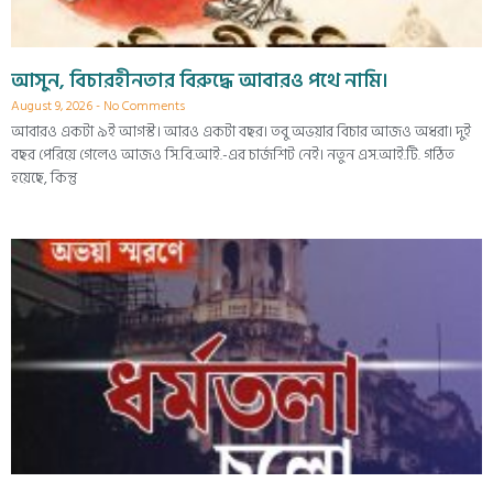
আসুন, বিচারহীনতার বিরুদ্ধে আবারও পথে নামি।
August 9, 2026
No Comments
আবারও একটা ৯ই আগস্ট। আরও একটা বছর। তবু অভয়ার বিচার আজও অধরা। দুই
বছর পেরিয়ে গেলেও আজও সি.বি.আই.-এর চার্জশিট নেই। নতুন এস.আই.টি. গঠিত
হয়েছে, কিন্তু