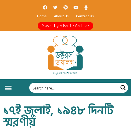
Home
About Us
Contact Us
Swasthyer Britte Archive
১৭ই জুলাই, ১৯৪৮ দিনটি
স্মরণীয়