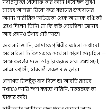
সদ্যপ্রসূতির খেদোক্তি তাঁর কানে গিয়েছিল বুঝি।
মায়ের আশঙ্কা মিথ্যে করে সন্তানের জন্মদানের
অনন্য শারীরিক অভিজ্ঞতা থেকে আমাকে বঞ্চিতই
রেখে দিলেন তিনি। মা কি স্বস্তি পেয়েছিল? জানার
আর কোনও উপায় নেই আজ।
তবে এটা জানি, আমাকে পৃথিবীর আলো দেখানো
সেই মহিলা চিকিৎসককে দেখে মা প্রেরণা পেয়েছিল —
মেয়েকেও এঁর মতো ডাক্তার করতে হবে। স্বয়ংসিদ্ধা,
আত্মবিশ্বাসী, স্বাবলম্বী একজন ডাক্তার।
পেশাগত মিলটুকু বাদ দিলে ডঃ আরতি রায়ের
নখাগ্রও আমি স্পর্শ করতে পারিনি, নতমস্তকে তা
স্বীকার করি।
স্বাধীনতার আটাত্তর বছর পরেও মেয়েরা আজ