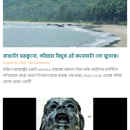
বাঙালি ঘরকুনো, পরিশ্রম বিমুখ এই বদনামটা তো ঘুচেছে।
August 10, 2026
No Comments
দক্ষিণ মহারাষ্ট্রের একটা remote জায়গায় থাকতে গিয়ে দেখি হোটেলের ক্যান্টিনে
পশ্চিমবঙ্গ থেকে অন্তত তিনজন কাজ করছে, তার মধ্যে chief cook এসেছে নদিয়া
জেলা থেকে। একটি