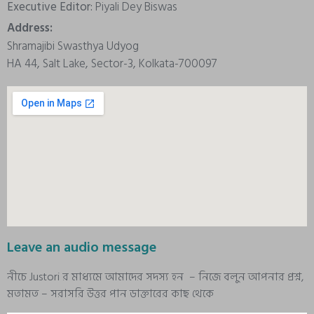
Executive Editor:
Piyali Dey Biswas
Address:
Shramajibi Swasthya Udyog
HA 44, Salt Lake, Sector-3, Kolkata-700097
Leave an audio message
নীচে Justori র মাধ্যমে আমাদের সদস্য হন – নিজে বলুন আপনার প্রশ্ন,
মতামত – সরাসরি উত্তর পান ডাক্তারের কাছ থেকে