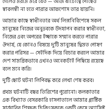
গেলেও মরমে মরে যেত — আজ ষাটোর্ধ্বে পৌঁছেও
স্বাবলম্বী না হতে পারার আফশোস তার যায়নি।
আমার কাছে স্বাধীনতার অর্থ লিঙ্গনির্বিশেষে সকল
মানুষের নিজের অনুভবকে উদযাপন করার স্বাধীনতা,
নিজের এবং অপরের ইচ্ছাকে সম্মান করতে পারার
ঔদার্য, যে কোনও বিষয়ে দু’টি মানুষের দ্বিমত পোষণ
করার পরিসর — সেইদিক দিয়ে বিচার করলে আমার
দেশ সামগ্রিকভাবে এখনও অনেকটাই পিছিয়ে রয়েছে
বলে মনে করি।
দু’টি ছোট ঘটনা লিপিবদ্ধ করে লেখা শেষ করব।
প্রথম ঘটনাটি বছর তিরিশের পুরোনো। কলকাতার
এক বিখ্যাত বেসরকারি হাসপাতালে আমার প্লাস্টিক
সার্জারির শিক্ষক চিকিৎসককে একটি কেসে অ্যাসিস্ট