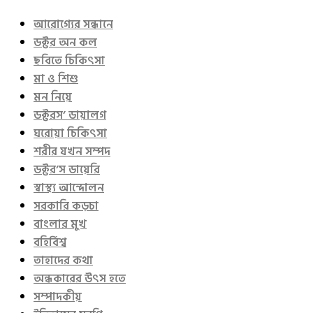
আরোগ্যের সন্ধানে
ডক্টর অন কল
ছবিতে চিকিৎসা
মা ও শিশু
মন নিয়ে
ডক্টরস’ ডায়ালগ
ঘরোয়া চিকিৎসা
শরীর যখন সম্পদ
ডক্টর’স ডায়েরি
স্বাস্থ্য আন্দোলন
সরকারি কড়চা
বাংলার মুখ
বহির্বিশ্ব
তাহাদের কথা
অন্ধকারের উৎস হতে
সম্পাদকীয়