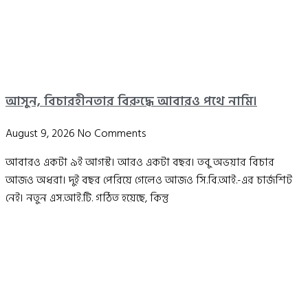
আসুন, বিচারহীনতার বিরুদ্ধে আবারও পথে নামি।
August 9, 2026
No Comments
আবারও একটা ৯ই আগস্ট। আরও একটা বছর। তবু অভয়ার বিচার
আজও অধরা। দুই বছর পেরিয়ে গেলেও আজও সি.বি.আই.-এর চার্জশিট
নেই। নতুন এস.আই.টি. গঠিত হয়েছে, কিন্তু