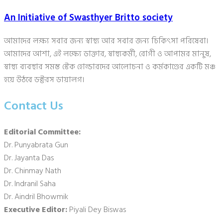
An Initiative of Swasthyer Britto society
আমাদের লক্ষ্য সবার জন্য স্বাস্থ্য আর সবার জন্য চিকিৎসা পরিষেবা।
আমাদের আশা, এই লক্ষ্যে ডাক্তার, স্বাস্থ্যকর্মী, রোগী ও আপামর মানুষ,
স্বাস্থ্য ব্যবস্থার সমস্ত স্টেক হোল্ডারদের আলোচনা ও কর্মকাণ্ডের একটি মঞ্চ
হয়ে উঠবে ডক্টরস ডায়ালগ।
Contact Us
Editorial Committee:
Dr. Punyabrata Gun
Dr. Jayanta Das
Dr. Chinmay Nath
Dr. Indranil Saha
Dr. Aindril Bhowmik
Executive Editor:
Piyali Dey Biswas