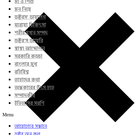
মা ও শিশু
মন নিয়ে
ডক্টরস’ ডায়ালগ
ঘরোয়া চিকিৎসা
শরীর যখন সম্পদ
ডক্টর’স ডায়েরি
স্বাস্থ্য আন্দোলন
সরকারি কড়চা
বাংলার মুখ
বহির্বিশ্ব
তাহাদের কথা
অন্ধকারের উৎস হতে
সম্পাদকীয়
ইতিহাসের সরণি
Menu
আরোগ্যের সন্ধানে
ডক্টর অন কল