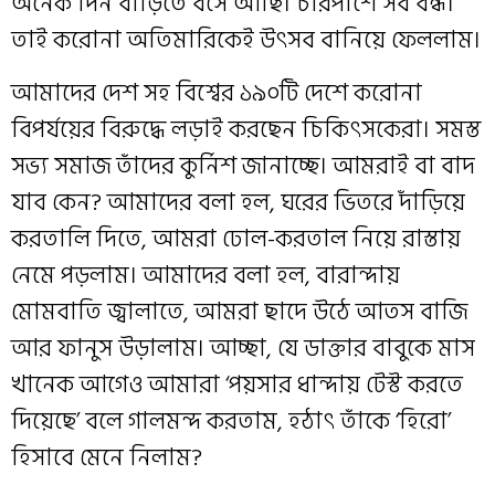
অনেক দিন বাড়িতে বসে আছি। চারপাশে সব বন্ধ।
তাই করোনা অতিমারিকেই উৎসব বানিয়ে ফেললাম।
আমাদের দেশ সহ বিশ্বের ১৯০টি দেশে করোনা
বিপর্যয়ের বিরুদ্ধে লড়াই করছেন চিকিৎসকেরা। সমস্ত
সভ‍্য সমাজ তাঁদের কুর্নিশ জানাচ্ছে। আমরাই বা বাদ
যাব কেন? আমাদের বলা হল, ঘরের ভিতরে দাঁড়িয়ে
করতালি দিতে, আমরা ঢোল-করতাল নিয়ে রাস্তায়
নেমে পড়লাম। আমাদের বলা হল, বারান্দায়
মোমবাতি জ্বালাতে, আমরা ছাদে উঠে আতস বাজি
আর ফানুস উড়ালাম। আচ্ছা, যে ডাক্তার বাবুকে মাস
খানেক আগেও আমারা ‘পয়সার ধান্দায় টেস্ট করতে
দিয়েছে’ বলে গালমন্দ করতাম, হঠাৎ তাঁকে ‘হিরো’
হিসাবে‌ মেনে নিলাম?