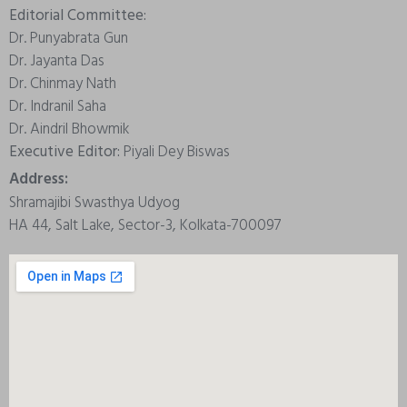
Editorial Committee:
Dr. Punyabrata Gun
Dr. Jayanta Das
Dr. Chinmay Nath
Dr. Indranil Saha
Dr. Aindril Bhowmik
Executive Editor:
Piyali Dey Biswas
Address:
Shramajibi Swasthya Udyog
HA 44, Salt Lake, Sector-3, Kolkata-700097