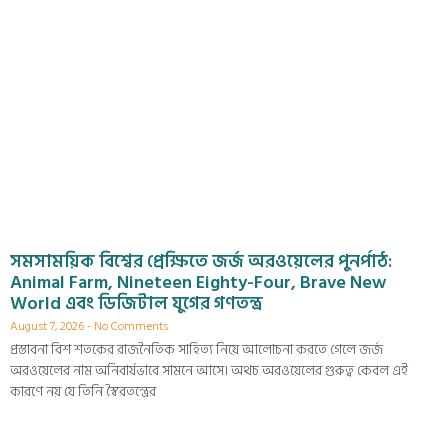
সমসাময়িক বিশ্বের প্রেক্ষিতে জর্জ অরওয়েলের পুনর্পাঠ:
Animal Farm, Nineteen Eighty-Four, Brave New
World এবং ডিজিটাল যুগের গণতন্ত্র
August 7, 2026
No Comments
প্রস্তাবনা বিশ শতকের রাজনৈতিক সাহিত্য নিয়ে আলোচনা করতে গেলে জর্জ
অরওয়েলের নাম অনিবার্যভাবে সামনে আসে। অথচ অরওয়েলের গুরুত্ব কেবল এই
কারণে নয় যে তিনি স্বৈরতন্ত্রের