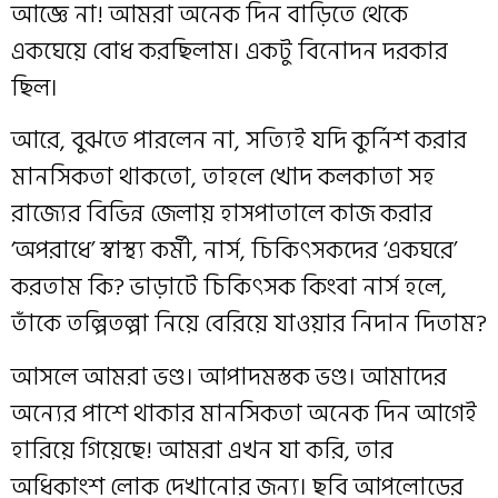
আজ্ঞে না! আমরা অনেক দিন বাড়িতে থেকে
একঘেয়ে বোধ করছিলাম। একটু বিনোদন দরকার
ছিল।
আরে, বুঝতে পারলেন না, সত‍্যিই যদি কুর্নিশ করার
মানসিকতা থাকতো, তাহলে খোদ কলকাতা সহ
রাজ‍্যের বিভিন্ন জেলায় হাসপাতালে কাজ করার
‘অপরাধে’ স্বাস্থ্য কর্মী, নার্স, চিকিৎসকদের ‘একঘরে’
করতাম কি? ভাড়াটে চিকিৎসক কিংবা নার্স হলে,
তাঁকে তল্পিতল্পা নিয়ে বেরিয়ে যাওয়ার নিদান দিতাম?
আসলে আমরা ভণ্ড। আপাদমস্তক ভণ্ড। আমাদের
অন‍্যের পাশে থাকার মানসিকতা অনেক দিন আগেই
হারিয়ে গিয়েছে! আমরা এখন যা করি, তার
অধিকাংশ লোক দেখানোর জন্য। ছবি আপলোডের