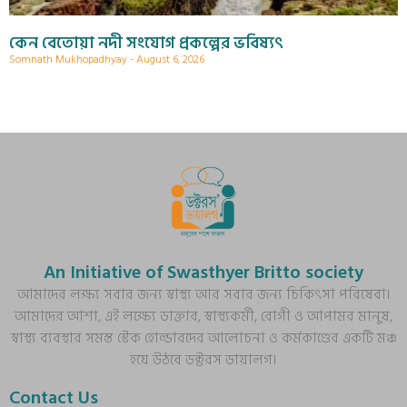
কেন বেতোয়া নদী সংযোগ প্রকল্পের ভবিষ্যৎ
Somnath Mukhopadhyay
August 6, 2026
An Initiative of Swasthyer Britto society
আমাদের লক্ষ্য সবার জন্য স্বাস্থ্য আর সবার জন্য চিকিৎসা পরিষেবা।
আমাদের আশা, এই লক্ষ্যে ডাক্তার, স্বাস্থ্যকর্মী, রোগী ও আপামর মানুষ,
স্বাস্থ্য ব্যবস্থার সমস্ত স্টেক হোল্ডারদের আলোচনা ও কর্মকাণ্ডের একটি মঞ্চ
হয়ে উঠবে ডক্টরস ডায়ালগ।
Contact Us