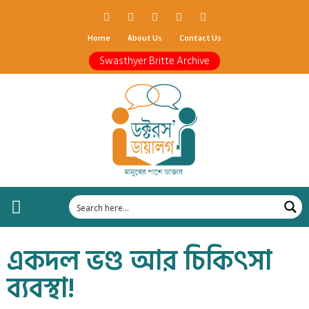
Home
About Us
Contact Us
Swasthyer Britte Archive
একদল ভণ্ড আর চিকিৎসা
ব‍্যবস্থা!