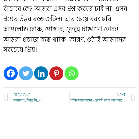
বাঁচাবে কে? আমরা এসব প্রশ্ন করতে চাই না। এসব
প্রশ্নের উত্তর বড্ড জটিল। তার চেয়ে বরং ছবি
আপলোড হোক, পোস্টার, ফ্লেক্স টাঙানো হোক!
আমরা প্রচারে ব‍্যস্ত থাকি। কারণ, ওটাই আমাদের
সবচেয়ে প্রিয়।
PREVIOUS
NEXT
করোনার_দিনগুলি_২৮
লক্ষিন্দরের বাসর – ক্রন্দসী বালা আর হাতুড়ে