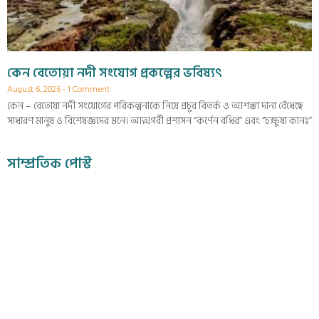
কেন বেতোয়া নদী সংযোগ প্রকল্পের ভবিষ্যৎ
August 6, 2026
1 Comment
কেন – বেতোয়া নদী সংযোগের পরিকল্পনাকে নিয়ে প্রচুর বিতর্ক ও আশঙ্কা দানা বেঁধেছে
সাধারণ মানুষ ও বিশেষজ্ঞদের মনে। আত্মগর্বী প্রশাসন “কর্ণেন বধির” এবং “চক্ষুষা কানঃ”
সাম্প্রতিক পোস্ট