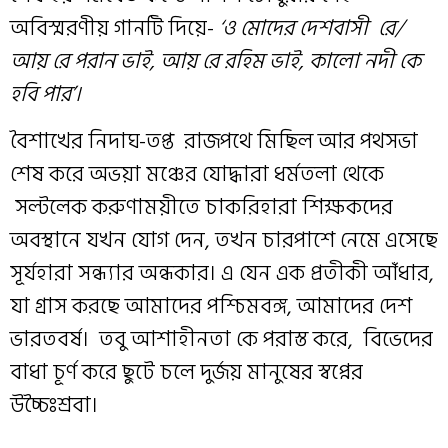
অবিস্মরণীয় গানটি দিয়ে-
‘ও মোদের দেশবাসী রে/
আয় রে পরান ভাই, আয় রে রহিম ভাই, কালো নদী কে
হবি পার’।
বৈশাখের নিদাঘ-তপ্ত রাজপথে মিছিল আর পথসভা
শেষ করে অভয়া মঞ্চের যোদ্ধারা ধর্মতলা থেকে
সল্টলেক করুণাময়ীতে চাকরিহারা শিক্ষকদের
অবস্থানে যখন যোগ দেন, তখন চারপাশে নেমে এসেছে
সূর্যহারা সন্ধ্যার অন্ধকার। এ যেন এক প্রতীকী আঁধার,
যা গ্রাস করছে আমাদের পশ্চিমবঙ্গ, আমাদের দেশ
ভারতবর্ষ। তবু আশাহীনতা কে পরাস্ত করে, বিভেদের
বাধা চূর্ণ করে ছুটে চলে দুর্জয় মানুষের স্বপ্নের
উচ্চৈঃশ্রবা।