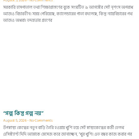
August 5, 2026
No Comments
সরকারি হাসপাতাল তথা শিক্ষাপ্রাঙ্গণের বুকে সংঘটিত ৯ আগস্টের সেই নৃশংস অপরাধ
আজও বিচারহীন। সময় পেরিয়েছে, ক্যালেন্ডারের পাতা বদলেছে, কিন্তু ন্যায়বিচারের পথ
আজও অধরা। তদন্তভার গ্রহণের
“গল্প কিন্তু গল্প নয়”
August 5, 2026
No Comments
উপস্বাস্থ্য কেন্দ্রের নতুন বাড়ি তৈরি হওয়ায় খুশি হয়ে সেই স্বাস্থ্যকেন্দ্রের কর্মী হেলথ
এসিস্ট্যান্ট দিদি আমাকে মেসেজ করে জানাচ্ছেন, “খুব খুশি। এত বছর কাজ করার পর