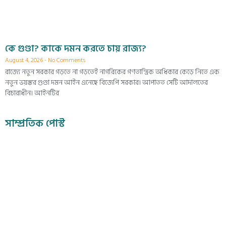
কে গুণ্ডা? কাকে দমন করতে চায় রাজ্য?
August 4, 2026
No Comments
রাজ্যে নতুন সরকার গড়তে না গড়তেই নাগরিকের গণতান্ত্রিক অধিকার কেড়ে নিতে এক
নতুন ভয়ঙ্কর গুণ্ডা দমন আইন এনেছে বিজেপি সরকার। আপাতত সেটি আদালতের
বিচারাধীন। আইনটির
সাম্প্রতিক পোস্ট