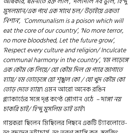
অধিকার, ধমনীতে রক্ত লাল’
,
‘দলাদলি সব ভুলি, হিন্দু
মুসলমান/এক পথে এক সাথে চল/ উড়াইয়ে একতা
নিশান’,
‘Communalism is a poison which will
eat the core of our country’
,
‘No more terror,
no more bloodshed, Let the future grow’
,
‘Respect every culture and religion/ Inculcate
communal harmony in the country’
,
‘হম লড়েঙ্গে
এক কৌম কে লিয়ে/ যো কৌম দিল মে প্যার জাগাতে
হ্যায়/ হম তোড়েঙ্গে য়ো শৃঙ্খল কো / যো খুদ কৌম কো
তোড় দেতে হ্যায়’
। এমন আরো অনেক রঙিন
প্ল্যাকার্ডের সঙ্গে দৃপ্ত কণ্ঠে শ্লোগান ওঠে –
‘দাঙ্গা নয়
চাকরি চাই/ হিন্দু মুসলিম ভাই ভাই’
।
গায়করা ছিলেন মিছিলের পিছনে একটি ট্যাবলোতে-
ডঃ বুদ্ধদেব ভট্টাচার্য, ডঃ তরুণ কান্তি কর, স্বরজিৎ