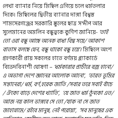
লেখা ব্যানার নিয়ে মিছিল এগিয়ে চলে ধর্মতলার
দিকে। মিছিলের দ্বিতীয় ব্যানার দাঙ্গা বিধ্বস্ত
শামসেরগঞ্জের সরকারি স্কুলের ছাত্র সন্দীপ আর
সুলেমানের অমলিন বন্ধুত্বকে কুর্ণিশ জানিয়ে-
‘তাই
তো ওরা বন্ধু আছে অনেক বাধা বিঘ্ন সয়ে/ আকাশ
বাতাস বলছে যেন, বন্ধু থাকো বন্ধু হয়ে’।
মিছিলে অংশ
গ্রহণকারী প্রায় সকলের হাতে বর্ণময় প্ল্যাকার্ডে
বিভেদবিনাশী ঘোষণা –
‘ধর্মকারার প্রাচীরে বজ্র হানো/
এ অভাগা দেশে জ্ঞানের আলোক আনো‘,
‘ভারত ভূমির
সন্তানেরা/ ধর্ম, বর্ণ,হরেক জাতি /সবার তরে সবাই বাঁচে
/ ঐক্যে বাড়ে দেশের খ্যাতি’,
‘যে জাত ধর্ম ঠুনকো এত/
আজ নয় কাল ভাঙ্গবে সে তো /যাক না সে জাত
জাহান্নামে/ রইবে মানুষ, নেই পরোয়া’,
‘সব মানুষের এক