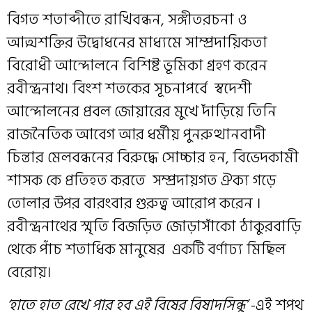
বিগত শতাব্দীতে রাখিবন্ধন, সঙ্গীতরচনা ও
আত্মশক্তির উদ্বোধনের মাধ্যমে সাম্প্রদায়িকতা
বিরোধী আন্দোলনে বিশিষ্ট ভূমিকা গ্রহণ করেন
রবীন্দ্রনাথ। বিংশ শতকের সূচনাপর্বে স্বদেশী
আন্দোলনের প্রবল জোয়ারের মুখে দাঁড়িয়ে তিনি
রাজনৈতিক আবেগ আর ধর্মীয় পুনরুত্থানবাদী
চিন্তার মেলবন্ধনের বিরুদ্ধে সোচ্চার হন, বিভেদকামী
শাসক কে প্রতিহত করতে সম্প্রদায়গত ঐক্য গড়ে
তোলার উপর বারংবার গুরুত্ব আরোপ করেন ।
রবীন্দ্রনাথের স্মৃতি বিজড়িত জোড়াসাঁকো ঠাকুরবাড়ি
থেকে পাঁচ শতাধিক মানুষের একটি বর্ণাঢ্য মিছিল
বেরোয়।
‘হাতে হাত রেখে পার হব এই বিষের বিষাদসিন্ধু’
-এই শপথ