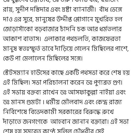
রায়, সুদীপ দস্তিদার এবং দ্রষ্টা ব্যানার্জী। বাঁধ ভেঙ্গে
দাও এর সুরে, মানুষের উদ্দীপ্ত শ্লোগানে মুখরিত হল
জোড়াসাঁকো বড়বাজার চাঁদনি চক আর ধর্মতলার
আকাশ বাতাস। এলাকার পথচলতি, কাজফেরতা
মানুষ স্বতঃস্ফূর্ত ভাবে দাঁড়িয়ে গেলেন মিছিলের পাশে,
কেউ পা মেলালেন মিছিলের সঙ্গে।
স্টেটসম্যান হাউসের কাছে একটি পথসভা করে শেষ হয়
এই মিছিল। সভা পরিচালনা করেন ডঃ পুণ্যব্রত গুণ।
এই সভায় বক্তব্য রাখেন ডঃ আসফাকুল্লা নাইয়া এবং
ডঃ মানস গুমটা । ধর্মীয় মৌলবাদ এবং কেন্দ্র রাজ্য
নির্বিশেষে বিভেদকামী সরকারের বিরুদ্ধে রুখে
দাঁড়াতে জনগণেকে আহবান জানান বক্তারা। এই সভা
শেষ হয় সমবেত কণ্ঠে সলিল চৌধুরীর সেই