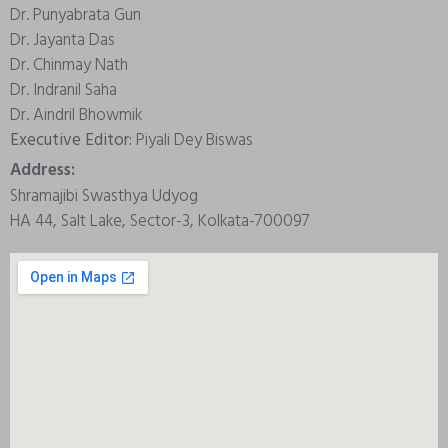
Dr. Punyabrata Gun
Dr. Jayanta Das
Dr. Chinmay Nath
Dr. Indranil Saha
Dr. Aindril Bhowmik
Executive Editor:
Piyali Dey Biswas
Address:
Shramajibi Swasthya Udyog
HA 44, Salt Lake, Sector-3, Kolkata-700097