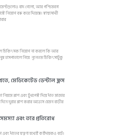
্রিটমেন্টগুলোও বাদ গেলো, আর পশ্চিমবঙ্গ
 নিয়োগ বন্ধ করে দিয়েছে। স্বাস্থ্যসাথী
াবার
ালে চিকিৎসক নিয়োগ না করলে কি আর
নুষ হাসপাতালে গিয়ে ন্যূনতম চিকিৎসাটুকু
াখতে, মেডিকেটেড ডেন্টাল ফ্লস
 নিয়মে ব্রাশ এবং টুথপেস্ট দিয়ে দাঁত মাজার
িনে দুবার ব্রাশ করার অভ্যেস যেমন বাড়ীর
 সমস্যা এবং তার প্রতিরোধ
গে এবং দাঁতের যন্ত্রণা যথেষ্ট কষ্টদায়কও বটে।