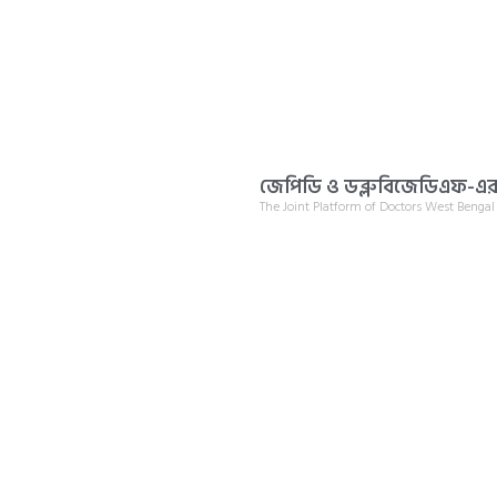
জেপিডি ও ডব্লুবিজেডিএফ-এর প
The Joint Platform of Doctors West Benga