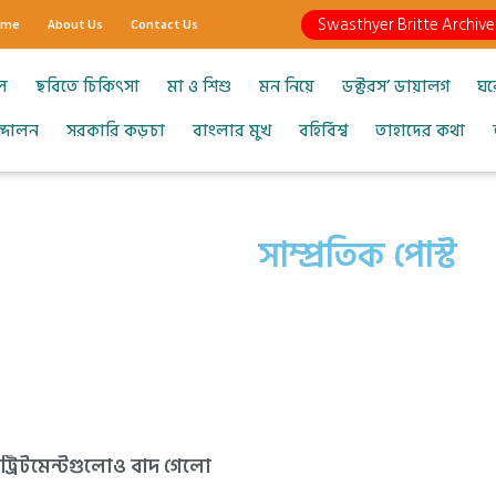
Swasthyer Britte Archive
ome
About Us
Contact Us
ল
ছবিতে চিকিৎসা
মা ও শিশু
মন নিয়ে
ডক্টরস’ ডায়ালগ
ঘর
আন্দোলন
সরকারি কড়চা
বাংলার মুখ
বহির্বিশ্ব
তাহাদের কথা
সাম্প্রতিক পোস্ট
াল ট্রিটমেন্টগুলোও বাদ গেলো