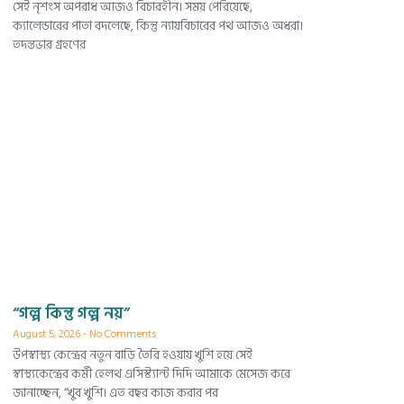
সেই নৃশংস অপরাধ আজও বিচারহীন। সময় পেরিয়েছে,
ক্যালেন্ডারের পাতা বদলেছে, কিন্তু ন্যায়বিচারের পথ আজও অধরা।
তদন্তভার গ্রহণের
“গল্প কিন্তু গল্প নয়”
August 5, 2026
No Comments
উপস্বাস্থ্য কেন্দ্রের নতুন বাড়ি তৈরি হওয়ায় খুশি হয়ে সেই
স্বাস্থ্যকেন্দ্রের কর্মী হেলথ এসিস্ট্যান্ট দিদি আমাকে মেসেজ করে
জানাচ্ছেন, “খুব খুশি। এত বছর কাজ করার পর