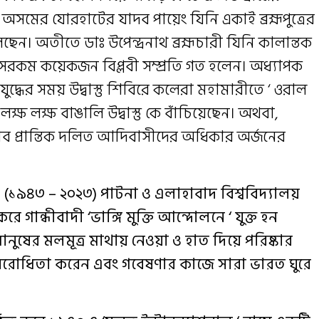
 অসমের যোরহাটের যাদব পায়েং যিনি একাই ব্রহ্মপুত্রের
েন। অতীতে ডাঃ উপেন্দ্রনাথ ব্রহ্মচারী যিনি কালান্তক
েরকম কয়েকজন বিপ্লবী সম্প্রতি গত হলেন। অধ্যাপক
্ধের সময় উদ্বাস্তু শিবিরে কলেরা মহামারীতে ‘ ওরাল
্ষ লক্ষ বাঙালি উদ্বাস্তু কে বাঁচিয়েছেন। অথবা,
গরীব প্রান্তিক দলিত আদিবাসীদের অধিকার অর্জনের
ক (১৯৪৩ – ২০২৩)
পাটনা ও এলাহাবাদ বিশ্ববিদ্যালয়
করে গান্ধীবাদী
‘ভাঙ্গি মুক্তি আন্দোলনে
‘ যুক্ত হন
নুষের মলমূত্র মাথায় নেওয়া ও হাত দিয়ে পরিষ্কার
বিরোধিতা করেন এবং গবেষণার কাজে সারা ভারত ঘুরে