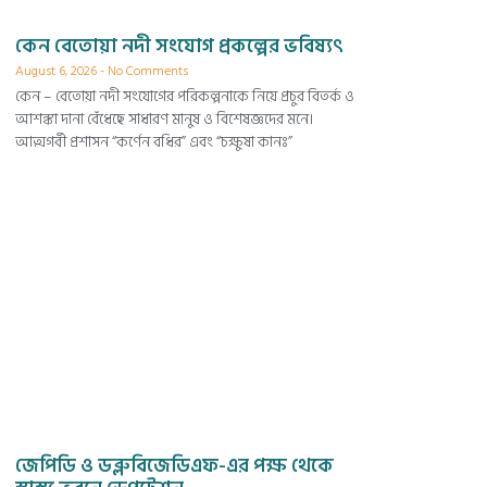
কেন বেতোয়া নদী সংযোগ প্রকল্পের ভবিষ্যৎ
August 6, 2026
No Comments
কেন – বেতোয়া নদী সংযোগের পরিকল্পনাকে নিয়ে প্রচুর বিতর্ক ও
আশঙ্কা দানা বেঁধেছে সাধারণ মানুষ ও বিশেষজ্ঞদের মনে।
আত্মগর্বী প্রশাসন “কর্ণেন বধির” এবং “চক্ষুষা কানঃ”
জেপিডি ও ডব্লুবিজেডিএফ-এর পক্ষ থেকে