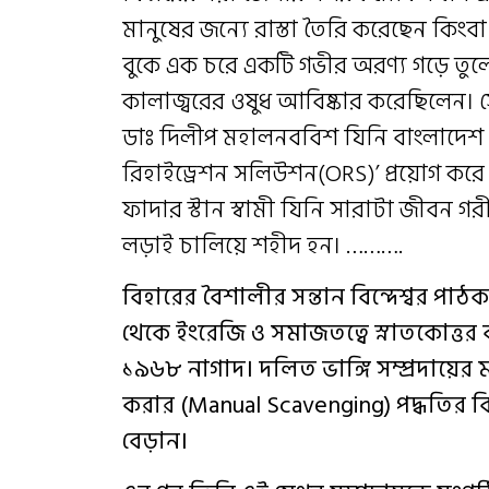
মানুষের জন্যে রাস্তা তৈরি করেছেন কিংবা
বুকে এক চরে একটি গভীর অরণ্য গড়ে তুলেছ
কালাজ্বরের ওষুধ আবিষ্কার করেছিলেন। স
ডাঃ দিলীপ মহালনববিশ যিনি বাংলাদেশ যুদ
রিহাইড্রেশন সলিউশন(ORS)’ প্রয়োগ করে লক
ফাদার স্টান স্বামী যিনি সারাটা জীবন 
লড়াই চালিয়ে শহীদ হন। ……….
বিহারের বৈশালীর সন্তান
বিন্দেশ্বর পাঠ
থেকে ইংরেজি ও সমাজতত্বে স্নাতকোত্তর 
১৯৬৮ নাগাদ। দলিত ভাঙ্গি সম্প্রদায়ের মা
করার (Manual Scavenging) পদ্ধতির 
বেড়ান।