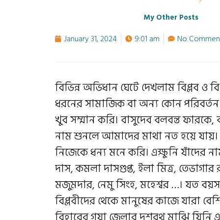
My Other Posts
January 31, 2024
9:01 am
No Commen
বিভিন্ন অভিধান ঘেটে দেখলাম বিপ্লব ও বিপ
ধরনের সামাজিক বা অন্য কোন পরিবর্তন ও
খুব সম্মান করি। বাসুদেব বলবন্ত ফারকে, ব
নাম শুনলে আমাদের মাথা নত হয়ে যায়। আমা
নিজেকে ধন্য মনে করি। এক্ষুনি যাঁদের 
দাস, কমলা দাসগুপ্ত, ইলা মিত্র, তেভাগার র
মজুমদার, নেমু সিংহ, মহেশ্বর …। যত বয়স ব
বিপ্লবীদের থেকে মানুষের কাজে যারা বে
বিহারের গয়া জেলার দশরথ মাঝি যিনি একাই