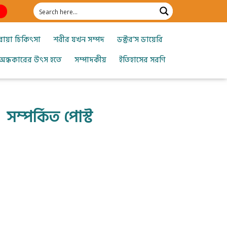
োয়া চিকিৎসা
শরীর যখন সম্পদ
ডক্টর’স ডায়েরি
অন্ধকারের উৎস হতে
সম্পাদকীয়
ইতিহাসের সরণি
সম্পর্কিত পোস্ট