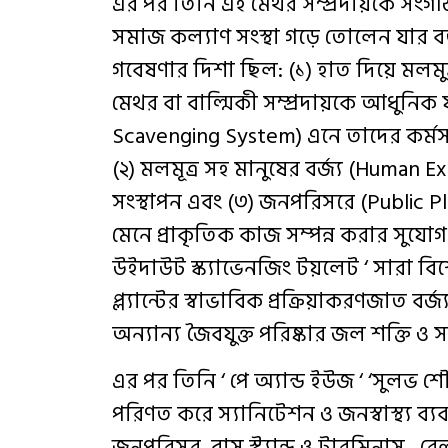
এর পর তিনি এই মেথর সম্প্রদায়কে সং
সমাজ কল্যাণ সংস্থা গড়ে তোলেন যার বর
গবেষণার দিশা ছিল: (১) হাত দিয়ে মলমুত
মেথর বা বাল্মিকী সম্প্রদায়কে আধুনিক যা
Scavenging System) এনে তাদের কর্মসংস্
(২) মলমূত্র সহ মানুষের বর্জ্য (Human Exc
সংস্থাপন এবং (৩) জনপরিসরে (Public Plac
মেনে প্রাকৃতিক কাজ সম্পন্ন করার সুযোগ ও
উইদাউট স্ক্যাভেনজিং টয়লেট ‘ সারা বিশ্
প্ল্যান্টের স্বাভাবিক প্রক্রিয়াকরণজাত বর
অন্যান্য জৈবযুক্ত পরিষ্কার জল শক্তি ও স
এর পর তিনি ‘ পে অ্যান্ড ইউজ ‘ ‘সুলভ 
পরিণত করে স্যানিটেশন ও জনস্বাস্থ্য ব্যবস
জনপরিসর, বাস স্ট্যান্ড ও টারমিনাস , র