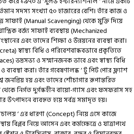
গঠিত করে ১৯৭০ এ
‘সুলভ ইন্টারন্যাশনাল
‘ নামে একটি
্তমান সদস্য সংখ্যা ৫০ হাজারের বেশি। তাঁর কাজ ও
্র সাফাই (Manual Scavenging) থেকে মুক্তি দিয়ে
ন্ত্রিক বর্জ্য সাফাই ব্যবস্থায় (Mechanized
থানের এবং তাদের শিক্ষা ও উন্নয়নের ব্যবস্থা করা।
reta) স্বাস্থ্য বিধি ও পরিবেশবান্ধবভাবে প্রকৃতিতে
es) ভদ্রসভ্য ও সম্মানজনক ভাবে এবং স্বাস্থ্য বিধি
 ব্যবস্থা করা। তাঁর গবেষণালব্ধ ‘ টু পিট পোর ফ্ল্যাশ
বে জনপ্রিয় হয় এবং তাদের শৌচাগার রূপান্তরিত
্জ্য থেকে নির্গত দুর্গন্ধহীন বায়ো-গ্যাস এবং ফসফরাস সহ
ার উৎপাদনে ব্যবহৃত হয়ে সর্বত্র সমাদৃত হয়।
শৌচালয় ‘ এর ধারণা (Concept) নিয়ে এসে কাজে
্থায় বিপ্লব নিয়ে আসেন এবং কর্মক্ষেত্রে ও যাত্রাপথে
েল স্টেশন ও টারমিনাস, বাজার, বন্দর ও বিমানবন্দর