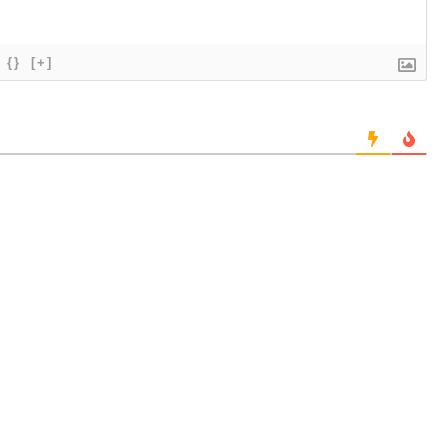
{}
[+]