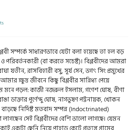
ts
্লবী সম্পর্কে সাধারণভাবে যেটা বলা হয়েছে তা হল বড়
 পরিবর্তনকারী (বা করতে সচেষ্ট)। বিপ্লবীদের আমরা
াঘা যতীন, রাসবিহারী বসু, সূর্য সেন, ভগৎ সিং প্রমুখের
র ক্ষুদ্র জীবনে কিছু বিপ্লবীর সান্নিধ্য পেয়ে
নাম মনে পড়ল: কাজী নজরুল ইসলাম, গণেশ ঘোষ, বীণা
াঙা ডাক্তার পূর্ণেন্দু ঘোষ, নাগভূষণ পট্টনায়ক, খোকন
াড়ছে নির্দিষ্ট মতবাদ সম্পন্ন (Indoctrinated)
শি লাগছেন সেই বিপ্লবীদের বেশি ভালো লাগছে। যেমন
 একটা ছেনি নিয়ে পাহাড় কেটে প্রত্যন্ত গ্রামের