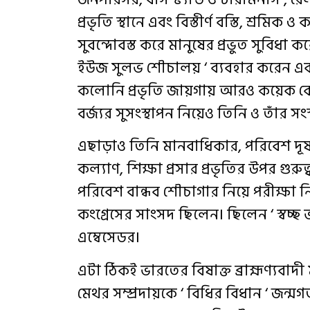
প্রভৃতি স্থানে এবং বিস্তীর্ণ বস্তি, শ্রমি
সুবন্দোবস্ত করে মানুষের প্রভুত সুবিধা ক
ইউজ সুলভ শৌচালয় ‘ ব্যবহার করেন এবং
কলোনি প্রভৃতি জায়গায় আরও কয়েক ক
বর্জ্যর সুসংস্থাপন নিয়েও তিনি ও তাঁর স
এছাড়াও তিনি মানবাধিকার, পরিবেশ দূষণম
কল্যাণ, শিক্ষা প্রসার প্রভৃতির উপর গুর
পরিবেশ বান্ধব শৌচাগার নিয়ে পরীক্ষা 
কংগ্রেসের সাংসদ ছিলেন। ছিলেন ‘ স্বচ্ছ ভা
এম্বেসেডর।
এটা ঠিকই ভারতের বিষাক্ত ব্রাহ্মণ্যবাদী 
মেথর সম্প্রদায়কে ‘ বিধির বিধান ‘ জন্মগ