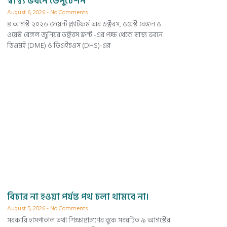
স্বাস্থ্য ভবনে ডেপুটেশন
August 6, 2026
No Comments
৪ আগস্ট ২০২৬ জয়েন্ট প্ল্যাটফর্ম অব ডক্টরস, ওয়েস্ট বেঙ্গল ও
ওয়েস্ট বেঙ্গল জুনিয়র ডক্টরস ফ্রন্ট -এর পক্ষ থেকে স্বাস্থ্য ভবনে
ডিএমই (DME) ও ডিএইচএস (DHS)-এর
বিচার না হওয়া পর্যন্ত পথ চলা থামবে না।
August 5, 2026
No Comments
সরকারি হাসপাতাল তথা শিক্ষাপ্রাঙ্গণের বুকে সংঘটিত ৯ আগস্টের