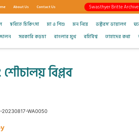
Swasthyer Britte Archive
ome
About Us
Contact Us
ল
ছবিতে চিকিৎসা
মা ও শিশু
মন নিয়ে
ডক্টরস’ ডায়ালগ
ঘর
আন্দোলন
সরকারি কড়চা
বাংলার মুখ
বহির্বিশ্ব
তাহাদের কথা
ং শৌচালয় বিপ্লব
oy