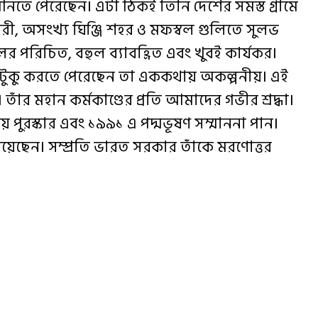
নতে পেরেছেন। এটা ঠিকই তিনি দেশের সমস্ত গ্রামে
গরী, অসংখ্য ঘিঞ্জি শহর ও মফস্বল গুলিতে সুলভ
পরিচিত, বহুল ব্যাবহ্রিত এবং খুবই কার্যকর।
টুকু করতে পেরেছেন তা এককথায় অকল্পনীয়। এই
 তাঁর মহান কর্মকাণ্ডের প্রতি আমাদের গভীর শ্রদ্ধা।
ীয় পুরস্কার এবং ১৯৯১ এ পদ্মভূষণ সম্মাননা পান।
পেয়েছেন। সম্প্রতি ভারত সরকার তাঁকে মরণোত্তর