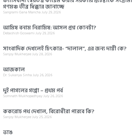
ফ্যাসিবাদী স্বৈরতন্ত্র কায়েম করার সরকারি প্রচেষ্টাকে সংগ্রামী
গণমঞ্চ তীব্র ধিক্কার জানাচ্ছে
Sangrami Gana Mancha
July 29, 2026
আমিষ বনাম নিরামিষ: আসল প্রশ্ন কোনটা?
Debashish Goswami
July 29, 2026
সাংবাদিক দেখলেই চিৎকার- “দালাল”, এর জন্য দায়ী কে?
Sanjoy Mukherjee
July 28, 2026
আজকাল
Dr. Sukanya Sinha
July 26, 2026
দুই পাগলের গপ্পো – প্রথম পর্ব
Somnath Mukhopadhyay
July 26, 2026
ককরোচ পথ দেখাল, বিরোধীরা পারবে কি?
Sanjoy Mukherjee
July 25, 2026
ভাঙ