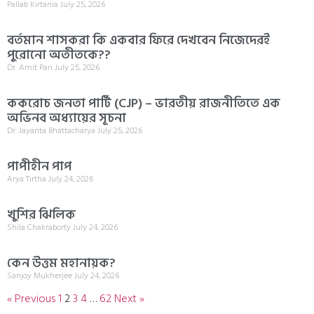
Pallab Kirtania
July 25, 2026
বর্তমান শাসকরা কি একবার ফিরে দেখবেন নিজেদেরই
পুরোনো অতীতকে??
Dr. Amit Pan
July 25, 2026
ককরোচ জনতা পার্টি (CJP) – ভারতীয় রাজনীতিতে এক
অভিনব অধ্যায়ের সূচনা
Dr. Jayanta Bhattacharya
July 25, 2026
পাপীহীন পাপ
Arya Tirtha
July 24, 2026
খুশির ঝিলিক
Shila Chakraborty
July 24, 2026
কেন উত্তম মহানায়ক?
Sanjoy Mukherjee
July 24, 2026
« Previous
1
2
3
4
…
62
Next »