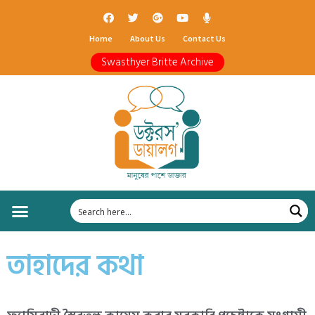
Home
About Us
Contact Us
Swasthyer Britte Archive
তাহাদের কথা