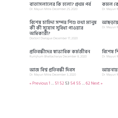
বাতাসলালের কি হলো? প্রথম পর্ব
কমল ক
Dr. Mayuri Mitra
December 25, 2020
Dr. Mayuri 
বিশেষ চাহিদা সম্পন্ন শিশু তথা মানুষ
আছড়ায় 
কী কী সুযোগ সুবিধা পাওয়ার
Dr. Mayuri 
অধিকারী?
Doctors' Dialogue
December 17, 2020
প্রতিবন্ধীদের স্বাভাবিক কর্মজীবন
বিশেষ শি
Rumjhum Bhattacharya
December 8, 2020
Dr. Mayuri 
আজ বিশ্ব প্রতিবন্ধী দিবস
আয়নায় 
Dr. Mayuri Mitra
December 3, 2020
Dr. Mayuri 
« Previous
1
…
51
52
53
54
55
…
62
Next »