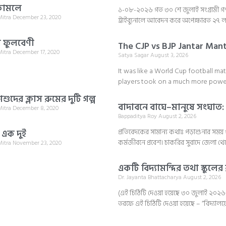
োমলে
১-০৮-২০২৬ গত ৩০ শে জুলাই সংগ্রামী গণম
Mitra
December 23, 2020
ট্রাইব্যুনালে আবেদন করে অপেক্ষারত ২৭ লক্
ফুলবেণী
The CJP vs BJP Jantar Mant
Mitra
December 17, 2020
Satya Sagar
August 3, 2026
It was like a World Cup football m
players took on a much more powerf
শুদের ক্লাস রুমের দুটি গল্প
বাদাবনে বাঘে–মানুষে সংঘাত: 
Mitra
December 8, 2020
Bappaditya Roy
August 2, 2026
প্রতিবেদকের সামান্য কথাঃ পড়াশুনার সময়
এক দুই
কর্মজীবনে প্রবেশ। চাকরির সুবাদে জেলা থেক
Mitra
November 23, 2020
একটি বিদ্যামন্দির তথা স্কুল
Dr. Jayanta Bhattacharya
August 2, 2026
(এই চিঠিটি দেওয়া হয়েছে ৩০ জুলাই ২০২৬-এ) র
তরফে এই চিঠিটি দেওয়া হয়েছে – “বিদ্যালয়ের 