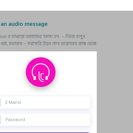
 an audio message
stori র মাধ্যমে আমাদের সদস্য হন – নিজে বলুন
রশ্ন, মতামত – সরাসরি উত্তর পান ডাক্তারের কাছ থেকে