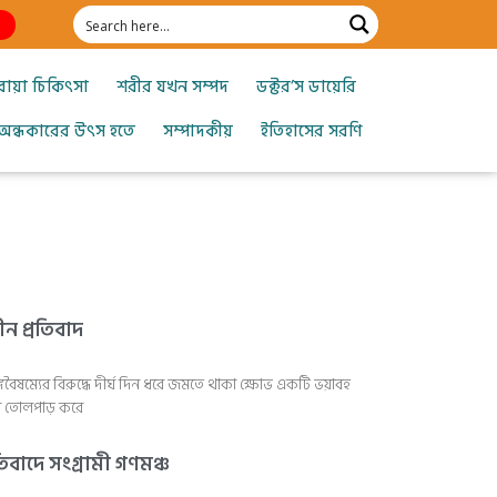
োয়া চিকিৎসা
শরীর যখন সম্পদ
ডক্টর’স ডায়েরি
অন্ধকারের উৎস হতে
সম্পাদকীয়
ইতিহাসের সরণি
 প্রতিবাদ
বং লিঙ্গবৈষম্যের বিরুদ্ধে দীর্ঘ দিন ধরে জমতে থাকা ক্ষোভ একটি ভয়াবহ
াচল তোলপাড় করে
িবাদে সংগ্রামী গণমঞ্চ