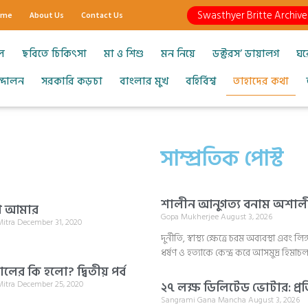
Swasthyer Britte Archive
ome
About Us
Contact Us
ল
ছবিতে চিকিৎসা
মা ও শিশু
মন নিয়ে
ডক্টরস’ ডায়ালগ
ঘর
আন্দোলন
সরকারি কড়চা
বাংলার মুখ
বহির্বিশ্ব
তাহাদের কথা
সাম্প্রতিক পোস্ট
শালীন আনুগত্য বনাম অশালীন
লো আমার
Gopa Mukherjee
August 3, 2026
Mitra
December 31, 2020
দুর্নীতি, স্বাস্থ্য ক্ষেত্রে চরম অব্যবস্থা এ
ধর্ষণ ও হত্যাকে কেন্দ্র করে আসমুদ্র হিম
লের কি হলো? দ্বিতীয় পর্ব
Mitra
December 25, 2020
২৭ লক্ষ ডিলিটেড ভোটার: প্রত
Sangrami Gana Mancha
August 3, 2026