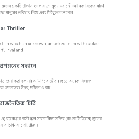
ঞ্চের একটি প্রতিনিধিদল রাজ্য মুখ্য নির্বাচনী আধিকারিকের সাথে
ষ মানুষের ভবিষ্যৎ নিয়ে এবং ট্রাইব্যুনালগুলোর
ar Thriller
atch in which an unknown, unranked team with rookie
ul rival and
প্রশমনের সন্ধানে
 পড়াশুনা করা হল না। অনিশ্চিত জীবন ছেড়ে অনেক বিলম্বে
ে জেলান্তর। উত্তর, দক্ষিণ ও রাঢ়
ের রাজনৈতিক চিঠি
ায়গঞ্জের নামী স্কুল সারদা বিদ্যা মন্দির (বাংলা মিডিয়াম) স্কুলের
আচার্য-আচার্যা, প্রাক্তন