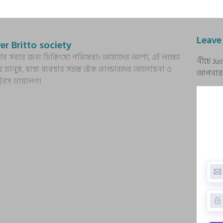
Leave
er Britto society
্য আর সবার জন্য চিকিৎসা পরিষেবা। আমাদের আশা, এই লক্ষ্যে
নীচে Ju
র মানুষ, স্বাস্থ্য ব্যবস্থার সমস্ত স্টেক হোল্ডারদের আলোচনা ও
আপনার প্
ক্টরস ডায়ালগ।