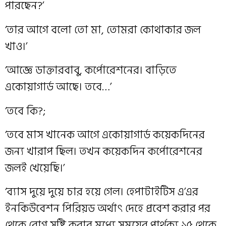
পারছেন?’
‘তার আগে বলো তো মা, তোমরা কোথাকার জল
খাও।’
‘আজ্ঞে ডাক্তারবাবু, কর্পোরেশনের। বাড়িতে
একোয়াগার্ড আছে। তবে…’
‘তবে কি?;
‘তবে মাস খানেক আগে একোয়াগার্ড কয়েকদিনের
জন্য খারাপ ছিল। তখন কয়েকদিন কর্পোরেশনের
জলই খেয়েছি।’
‘ব্যাস দুয়ে দুয়ে চার হয়ে গেল। হেপাটাইটিস এ’এর
ইনকিউবেশন পিরিয়ড অর্থাৎ দেহে প্রবেশ করার পর
থেকে রোগ সৃষ্টি করার মধ্যে সময়ের পার্থক্য ১৫ থেকে