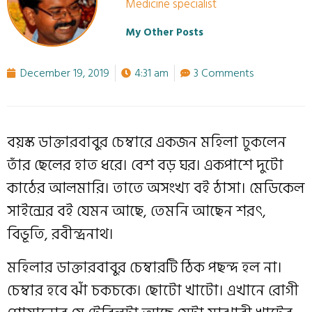
Medicine specialist
My Other Posts
December 19, 2019
4:31 am
3 Comments
বয়স্ক ডাক্তারবাবুর চেম্বারে একজন মহিলা ঢুকলেন
তাঁর ছেলের হাত ধরে। বেশ বড় ঘর। একপাশে দুটো
কাঠের আলমারি। তাতে অসংখ্য বই ঠাসা। মেডিকেল
সাইন্সের বই যেমন আছে, তেমনি আছেন শরৎ,
বিভূতি, রবীন্দ্রনাথ।
মহিলার ডাক্তারবাবুর চেম্বারটি ঠিক পছন্দ হল না।
চেম্বার হবে ঝাঁ চকচকে। ছোটো খাটো। এখানে রোগী