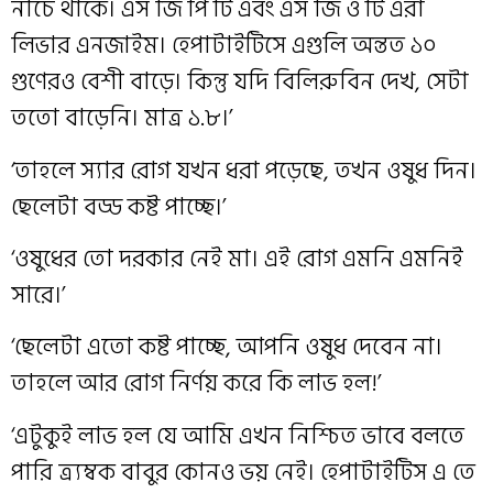
নীচে থাকে। এস জি পি টি এবং এস জি ও টি এরা
লিভার এনজাইম। হেপাটাইটিসে এগুলি অন্তত ১০
গুণেরও বেশী বাড়ে। কিন্তু যদি বিলিরুবিন দেখ, সেটা
ততো বাড়েনি। মাত্র ১.৮।’
‘তাহলে স্যার রোগ যখন ধরা পড়েছে, তখন ওষুধ দিন।
ছেলেটা বড্ড কষ্ট পাচ্ছে।’
‘ওষুধের তো দরকার নেই মা। এই রোগ এমনি এমনিই
সারে।’
‘ছেলেটা এতো কষ্ট পাচ্ছে, আপনি ওষুধ দেবেন না।
তাহলে আর রোগ নির্ণয় করে কি লাভ হল!’
‘এটুকুই লাভ হল যে আমি এখন নিশ্চিত ভাবে বলতে
পারি ত্র্যম্বক বাবুর কোনও ভয় নেই। হেপাটাইটিস এ তে