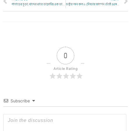
পাহাড়ের চূড়া, খাদের ধারে ডাক্তারিঃ এক ডাক্তারের দিনযাপন, রাতযাপন
ডক্টর অন কল ১: (লিভার ফাংশন টেস্টে এএসটি/ এএলটি বেশি। আমার কি জন্ডিস হয়েছে?)
0
Article Rating
Subscribe