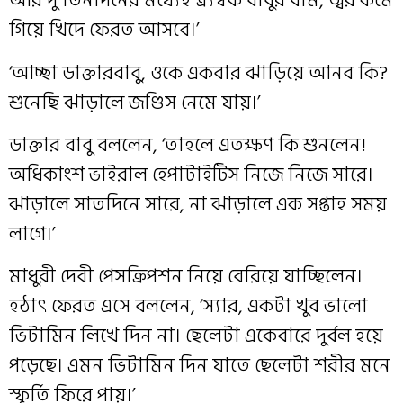
আর দু তিনদিনের মধ্যেই ত্র্যম্বক বাবুর বমি, জ্বর কমে
গিয়ে খিদে ফেরত আসবে।’
‘আচ্ছা ডাক্তারবাবু, ওকে একবার ঝাড়িয়ে আনব কি?
শুনেছি ঝাড়ালে জণ্ডিস নেমে যায়।’
ডাক্তার বাবু বললেন, ‘তাহলে এতক্ষণ কি শুনলেন!
অধিকাংশ ভাইরাল হেপাটাইটিস নিজে নিজে সারে।
ঝাড়ালে সাতদিনে সারে, না ঝাড়ালে এক সপ্তাহ সময়
লাগে।’
মাধুরী দেবী পেসক্রিপশন নিয়ে বেরিয়ে যাচ্ছিলেন।
হঠাৎ ফেরত এসে বললেন, ‘স্যার, একটা খুব ভালো
ভিটামিন লিখে দিন না। ছেলেটা একেবারে দুর্বল হয়ে
পড়েছে। এমন ভিটামিন দিন যাতে ছেলেটা শরীর মনে
স্ফূর্তি ফিরে পায়।’