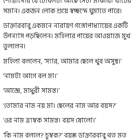
শোয়ানোর যে টেবিলটা আছে সেটা মাঝারী খাটের
সমান। একজন লোক শুয়ে স্বচ্ছন্দে ঘুমাতে পারে।
ডাক্তারবাবু একমনে নারায়ণ গঙ্গোপাধ্যায়ের একটি
উপন্যাস পড়ছিলেন। মহিলার পায়ের আওয়াজে মুখ
তুললেন।
মহিলা বললেন, ‘স্যার, আমার ছেলে খুব অসুস্থ।’
‘নামটা আগে বল মা।’
‘আজ্ঞে, মাধুরী সামন্ত।’
‘তোমার নাম নয় মা। ছেলের নাম আর বয়স?’
‘ওর নাম ত্র্যম্বক সামন্ত। বয়স ষোলো।’
‘কি নাম বললে? চুম্বক?’ বয়স্ক ডাক্তারবাবু থত মত