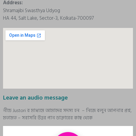
Address:
Shramajibi Swasthya Udyog
HA 44, Salt Lake, Sector-3, Kolkata-700097
Leave an audio message
নীচে Justori র মাধ্যমে আমাদের সদস্য হন – নিজে বলুন আপনার প্রশ্ন,
মতামত – সরাসরি উত্তর পান ডাক্তারের কাছ থেকে