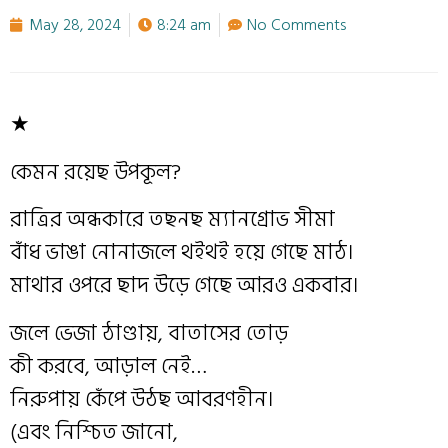
May 28, 2024
8:24 am
No Comments
★
কেমন রয়েছ উপকূল?
রাত্রির অন্ধকারে তছনছ ম্যানগ্রোভ সীমা
বাঁধ ভাঙা নোনাজলে থইথই হয়ে গেছে মাঠ।
মাথার ওপরে ছাদ উড়ে গেছে আরও একবার।
জলে ভেজা ঠাণ্ডায়, বাতাসের তোড়
কী করবে, আড়াল নেই…
নিরুপায় কেঁপে উঠছ আবরণহীন।
(এবং নিশ্চিত জানো,