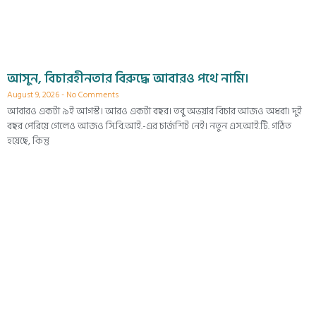
আসুন, বিচারহীনতার বিরুদ্ধে আবারও পথে নামি।
August 9, 2026
No Comments
আবারও একটা ৯ই আগস্ট। আরও একটা বছর। তবু অভয়ার বিচার আজও অধরা। দুই
বছর পেরিয়ে গেলেও আজও সি.বি.আই.-এর চার্জশিট নেই। নতুন এস.আই.টি. গঠিত
হয়েছে, কিন্তু