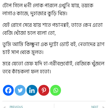
টোপ গিলে ধনী লোক পারলে এখুনি যায়, ভয়কে
লাগাও কাজে, দুহাজার কুড়ি থিম।
যেই রোগে সেরে যায় শতে পচানব্বই, তাতে কেন এতো
বেজি খোঁজা চলে বলো তো,
তুমি আমি কিচ্ছুনা এক দুটো ভোট বই, নেতাদের ত্রাণ
চাই সাপ থেকে মূলত।
মরে যেতো স্রেফ যদি হা-গরীবগুর্বোই, বেজিকে খুঁজলে
তবে কাঁচকলা ফল হতো।
PREVIOUS
NEXT