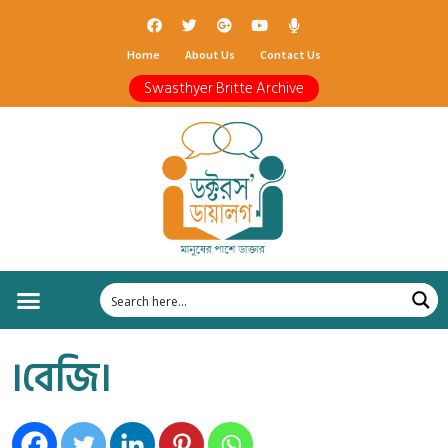
Home
About Us
Contact Us
Swasthyer Britte Archive
।বেজি।