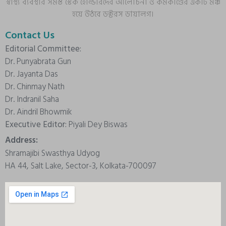
স্বাস্থ্য ব্যবস্থার সমস্ত স্টেক হোল্ডারদের আলোচনা ও কর্মকাণ্ডের একটি মঞ্চ
হয়ে উঠবে ডক্টরস ডায়ালগ।
Contact Us
Editorial Committee:
Dr. Punyabrata Gun
Dr. Jayanta Das
Dr. Chinmay Nath
Dr. Indranil Saha
Dr. Aindril Bhowmik
Executive Editor:
Piyali Dey Biswas
Address:
Shramajibi Swasthya Udyog
HA 44, Salt Lake, Sector-3, Kolkata-700097