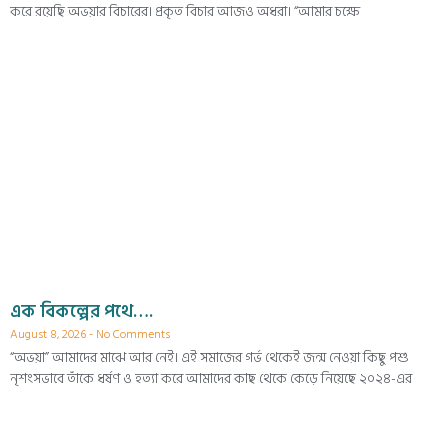
করে রয়েছি অভয়ার বিচারের। প্রকৃত বিচার আজও অধরা। “আমার চক্ষে
এক বিকল্পের পথে….
August 8, 2026
No Comments
“অভয়া” আমাদের মাঝে আর নেই। এই সমাজের গর্ভ থেকেই জন্ম নেওয়া কিছু পশু
নৃশংসভাবে তাঁকে ধর্ষণ ও হত্যা করে আমাদের কাছ থেকে কেড়ে নিয়েছে ২০২৪-এর