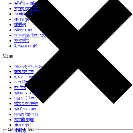
ডক্টর’স ডায়েরি
স্বাস্থ্য আন্দোলন
সরকারি কড়চা
বাংলার মুখ
বহির্বিশ্ব
তাহাদের কথা
অন্ধকারের উৎস হতে
সম্পাদকীয়
ইতিহাসের সরণি
Menu
আরোগ্যের সন্ধানে
ডক্টর অন কল
ছবিতে চিকিৎসা
মা ও শিশু
মন নিয়ে
ডক্টরস’ ডায়ালগ
ঘরোয়া চিকিৎসা
শরীর যখন সম্পদ
ডক্টর’স ডায়েরি
স্বাস্থ্য আন্দোলন
সরকারি কড়চা
বাংলার মুখ
Generic filters
বহির্বিশ্ব