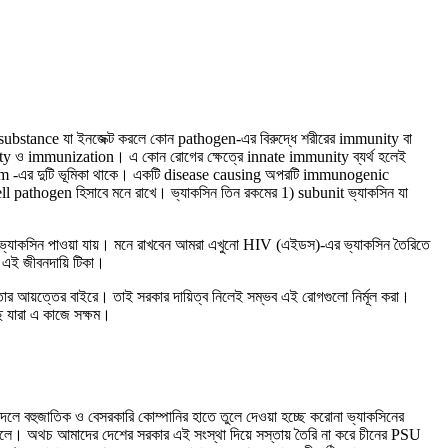
substance যা ইনজেক্ট করলে কোন pathogen-এর বিরুদ্ধে শরীরের immunity বা
y ও immunization। এ কোন রোগের ক্ষেত্রে innate immunity ব্যর্থ হলেই
nism -এর দুটি ভূমিকা থাকে। একটি disease causing অপরটি immunogenic
B cell pathogen হিসাবে মনে রাখে। ভ্যাকসিন তিন রকমের 1) subunit ভ্যাকসিন যা
ে ভ্যাকসিন পাওয়া যায়। মনে রাখবেন আমরা এখুনো HIV (এইডস)-এর ভ্যাকসিন তৈরিতে
ল এই জীবনদায়ি টিকা।
মতার আয়ত্তের বাইরে। তাই সরকার দায়িত্ব নিলেই সম্ভব এই রোগগুলো নির্মূল করা।
 যারা এ কাজে সক্ষম।
ে বহুজাতিক ও বেসরকারি কোম্পানির হাতে তুলে দেওয়া হচ্ছে করোনা ভ্যাকসিনের
লে। অথচ আমাদের দেশের সরকার এই সংস্থা দিয়ে সস্তায় তৈরি না করে চীনের PSU