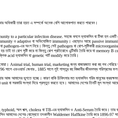
প্রজ্ঞার অধিকারী তারা হয়ত এ সম্পর্কে অনেক বেশি আলোকপাত করতে পারবেন।
ity to a particular infection disease. সহজে বললে ভ্যাকসিন বা টিকা হল একটি 
বিক immunity ও adaptive বা অভিযোজিত immunity। এছাড়াও আছে passive immunit
n বা pathogen-এর অংশ নিয়ে। কিন্তু সেই pathogen বা রোগ-সৃষ্টিকারী microorga
য়া হয় তাই তা রোগ সৃষ্টি করে না কিন্তু রোগ প্রতিরোধে এন্টিবডি তৈরি করে যা memory 
্লিক acid ভ্যাকসিন যা genetic পার্ট modify করে তৈরি।
র মোয়া। Animal trial, human trial, marketing জন্য বাজারজাত করা বহু পথ পেরিয়
ালে এডওয়ার্ড জেনার , 1885 সালে লুই পাস্তুর বহু বিজ্ঞানীর জীবনলব্ধ পরিশ্রমের ফ
েওয়ায় আজ আমাদের ভুগতে হচ্ছে। কারণ বাকি চিকিৎসার মত ভ্যাকসিন গরিব মানুষের ক্রয়ক্ষ
t বা সরকারি সংস্থা দিয়ে প্রস্তুত করতে হবে। আমাদের দেশের তিনটি মূল সংস্থা আছে
, typhoid, স্মল পক্স, cholera বা TB-এর ভ্যাকসিন ও Anti-Serum তৈরি করে। তার বদল
্যাকসিন আমাদের দেশের বোম্বেতে তৎকালীন Waldemer Haffkine তৈরি করে 1896-97 সা