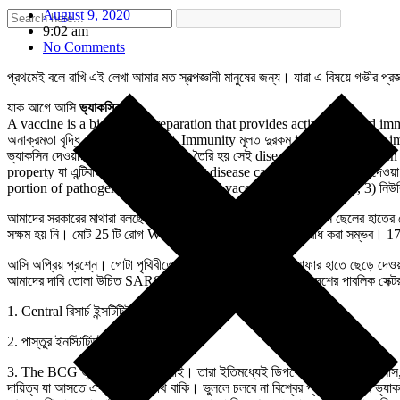
August 9, 2020
9:02 am
No Comments
প্রথমেই বলে রাখি এই লেখা আমার মত স্বল্পজ্ঞানী মানুষের জন্য। যারা এ বিষয়ে গভীর 
যাক আগে আসি
ভ্যাকসিন
কি
?
A vaccine is a biological preparation that provides active acquired immun
অনাক্রমতা বৃদ্ধি করতে সহায়তা করে। Immunity মূলত দুরকম innate বা স্বাভা
ভ্যাকসিন দেওয়ার প্রশ্ন ওঠে। ভ্যাকসিন তৈরি হয় সেই disease causing pathoge
property যা এন্টিবডি তৈরি করে। ভ্যাকসিনে disease causing প্রপার্টি নষ্ট করে দেও
portion of pathogen, 2) live attenuated vaccine নিষ্ক্রিয় pathogen, 3) নিউক
আমাদের সরকারের মাথারা বলছেন 15 আগস্টের মধ্যে ভ্যাকসিন চাই। যেন ছেলের হাতে
সক্ষম হয় নি। মোট 25 টি রোগ WHO বলছে ভ্যাকসিন দিয়ে প্রতিরোধ করা সম্ভব। 1796 স
আসি অপ্রিয় প্রশ্নে। গোটা পৃথিবীতে শিক্ষা গবেষনা সব ব্যক্তি মুনাফার হাতে ছেড়ে দ
আমাদের দাবি তোলা উচিত SARS-COV2-এর ভ্যাকসিন আমাদের দেশের পাবলিক সেক্টর uni
1. Central রিসার্চ ইন্সটিটিউট, কসাউলি
2. পাস্তুর ইনস্টিটিউট অফ ইন্ডিয়া, কুনুর
3. The BCG ভ্যাকসিন ল্যাব চেন্নাই। তারা ইতিমধ্যেই ডিপথেরিয়া, পোলিও, টিটেনাস
দায়িত্ব যা আসতে এখনো অনেক পথ বাকি। ভুললে চলবে না বিশ্বের প্রথম প্লেগের ভ