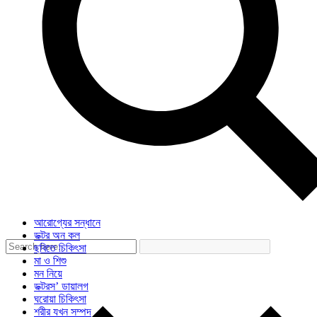
আরোগ্যের সন্ধানে
ডক্টর অন কল
ছবিতে চিকিৎসা
মা ও শিশু
মন নিয়ে
ডক্টরস’ ডায়ালগ
ঘরোয়া চিকিৎসা
শরীর যখন সম্পদ