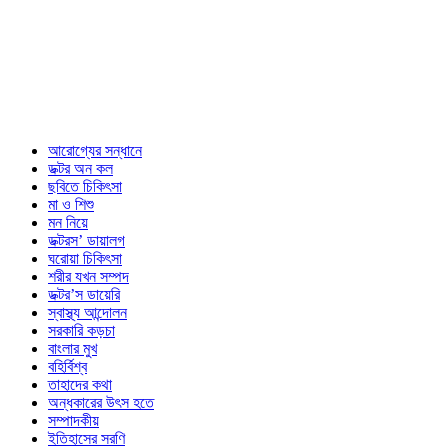
আরোগ্যের সন্ধানে
ডক্টর অন কল
ছবিতে চিকিৎসা
মা ও শিশু
মন নিয়ে
ডক্টরস’ ডায়ালগ
ঘরোয়া চিকিৎসা
শরীর যখন সম্পদ
ডক্টর’স ডায়েরি
স্বাস্থ্য আন্দোলন
সরকারি কড়চা
বাংলার মুখ
বহির্বিশ্ব
তাহাদের কথা
অন্ধকারের উৎস হতে
সম্পাদকীয়
ইতিহাসের সরণি