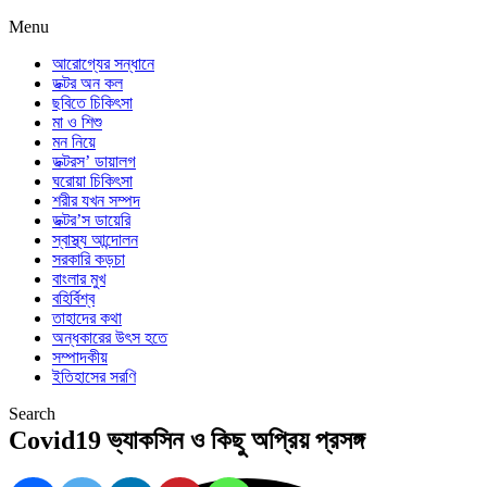
Menu
আরোগ্যের সন্ধানে
ডক্টর অন কল
ছবিতে চিকিৎসা
মা ও শিশু
মন নিয়ে
ডক্টরস’ ডায়ালগ
ঘরোয়া চিকিৎসা
শরীর যখন সম্পদ
ডক্টর’স ডায়েরি
স্বাস্থ্য আন্দোলন
সরকারি কড়চা
বাংলার মুখ
বহির্বিশ্ব
তাহাদের কথা
অন্ধকারের উৎস হতে
সম্পাদকীয়
ইতিহাসের সরণি
Search
Covid19 ভ্যাকসিন ও কিছু অপ্রিয় প্রসঙ্গ