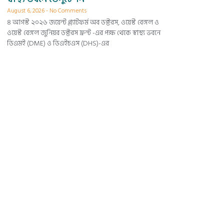
August 6, 2026
No Comments
৪ আগস্ট ২০২৬ জয়েন্ট প্ল্যাটফর্ম অব ডক্টরস, ওয়েস্ট বেঙ্গল ও
ওয়েস্ট বেঙ্গল জুনিয়র ডক্টরস ফ্রন্ট -এর পক্ষ থেকে স্বাস্থ্য ভবনে
ডিএমই (DME) ও ডিএইচএস (DHS)-এর