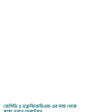
জেপিডি ও ডব্লুবিজেডিএফ-এর পক্ষ থেকে
স্বাস্থ্য ভবনে ডেপুটেশন