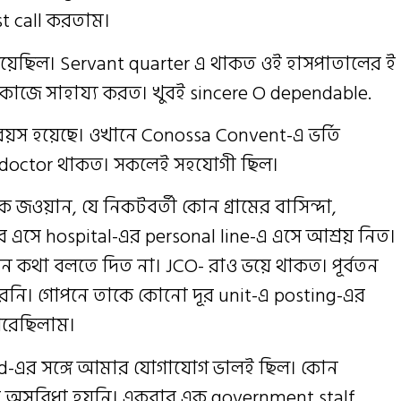
t call করতাম।
গিয়েছিল। Servant quarter এ থাকত ওই হাসপাতালের ই
ব কাজে সাহায্য করত। খুবই sincere O dependable.
বয়স হয়েছে। ওখানে Conossa Convent-এ ভর্তি
 doctor থাকত। সকলেই সহযোগী ছিল।
জওয়ান, যে নিকটবর্তী কোন গ্রামের বাসিন্দা,
এসে hospital-এর personal line-এ এসে আশ্রয় নিত।
কথা বলতে দিত না। JCO- রাও ভয়ে থাকত। পূর্বতন
েনি। গোপনে তাকে কোনো দূর unit-এ posting-এর
েরেছিলাম।
abad-এর সঙ্গে আমার যোগাযোগ ভালই ছিল। কোন
ন অসুবিধা হয়নি। একবার এক government stalf