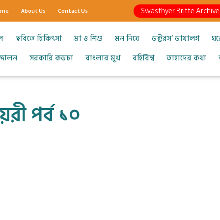
Swasthyer Britte Archive
ome
About Us
Contact Us
ল
ছবিতে চিকিৎসা
মা ও শিশু
মন নিয়ে
ডক্টরস’ ডায়ালগ
ঘর
আন্দোলন
সরকারি কড়চা
বাংলার মুখ
বহির্বিশ্ব
তাহাদের কথা
েরী পর্ব ১০