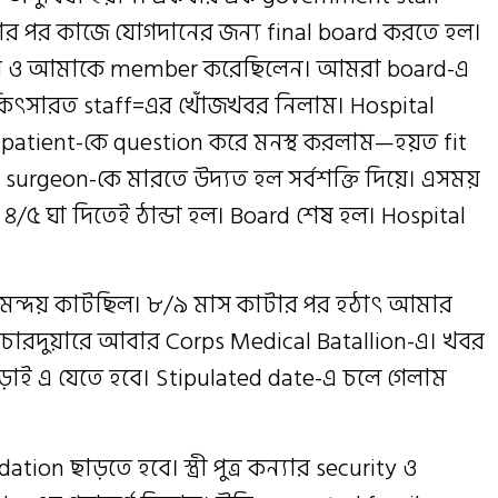
র পর কাজে যোগদানের জন্য final board করতে হল।
্তার ও আমাকে member করেছিলেন। আমরা board-এ
কিৎসারত staff=এর খোঁজখবর নিলাম। Hospital
 patient-কে question করে মনস্থ করলাম—হয়ত fit
 surgeon-কে মারতে উদ্যত হল সর্বশক্তি দিয়ে। এসময়
/৫ ঘা দিতেই ঠান্ডা হল। Board শেষ হল। Hospital
মন্দয় কাটছিল। ৮/৯ মাস কাটার পর হঠাৎ আমার
চারদুয়ারে আবার Corps Medical Batallion-এ। খবর
 লড়াই এ যেতে হবে। Stipulated date-এ চলে গেলাম
on ছাড়তে হবে। স্ত্রী পুত্র কন্যার security ও