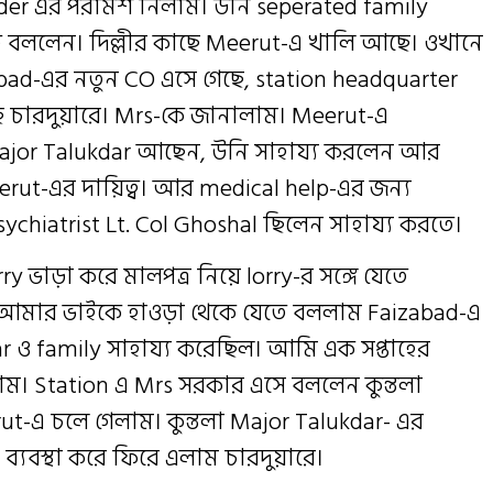
r এর পরামর্শ নিলাম। উনি seperated family
বললেন। দিল্লীর কাছে Meerut-এ খালি আছে। ওখানে
ad-এর নতুন CO এসে গেছে, station headquarter
 চারদুয়ারে। Mrs-কে জানালাম। Meerut-এ
Major Talukdar আছেন, উনি সাহায্য করলেন আর
rut-এর দায়িত্ব। আর medical help-এর জন্য
chiatrist Lt. Col Ghoshal ছিলেন সাহায্য করতে।
rry ভাড়া করে মালপত্র নিয়ে lorry-র সঙ্গে যেতে
মার ভাইকে হাওড়া থেকে যেতে বললাম Faizabad-এ
kar ও family সাহায্য করেছিল। আমি এক সপ্তাহের
ম। Station এ Mrs সরকার এসে বললেন কুন্তলা
-এ চলে গেলাম। কুন্তলা Major Talukdar- এর
ব্যবস্থা করে ফিরে এলাম চারদুয়ারে।