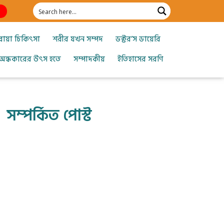
োয়া চিকিৎসা
শরীর যখন সম্পদ
ডক্টর’স ডায়েরি
অন্ধকারের উৎস হতে
সম্পাদকীয়
ইতিহাসের সরণি
সম্পর্কিত পোস্ট