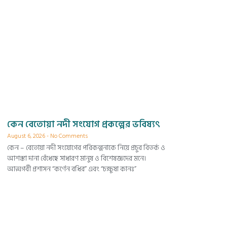
কেন বেতোয়া নদী সংযোগ প্রকল্পের ভবিষ্যৎ
August 6, 2026
No Comments
কেন – বেতোয়া নদী সংযোগের পরিকল্পনাকে নিয়ে প্রচুর বিতর্ক ও
আশঙ্কা দানা বেঁধেছে সাধারণ মানুষ ও বিশেষজ্ঞদের মনে।
আত্মগর্বী প্রশাসন “কর্ণেন বধির” এবং “চক্ষুষা কানঃ”