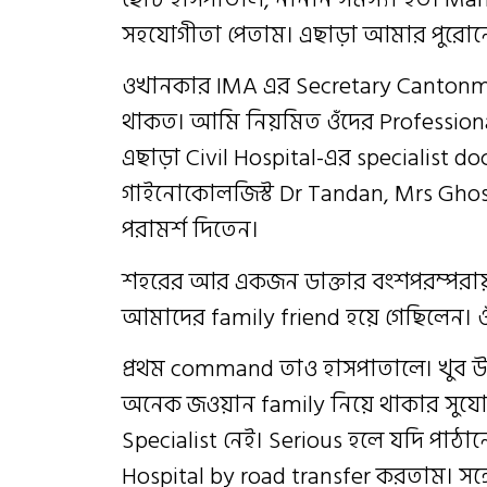
সহযোগীতা পেতাম। এছাড়া আমার পুরোন
ওখানকার IMA এর Secretary Cantonm
থাকত। আমি নিয়মিত ওঁদের Profession
এছাড়া Civil Hospital-এর specialist d
গাইনোকোলজিস্ট Dr Tandan, Mrs Ghosh এ
পরামর্শ দিতেন।
শহরের আর একজন ডাক্তার বংশপরম্পরায় 
আমাদের family friend হয়ে গেছিলেন। 
প্রথম command তাও হাসপাতালে। খুব উৎ
অনেক জওয়ান family নিয়ে থাকার সুযোগ
Specialist নেই। Serious হলে যদি পা
Hospital by road transfer করতাম। সঙ্গ