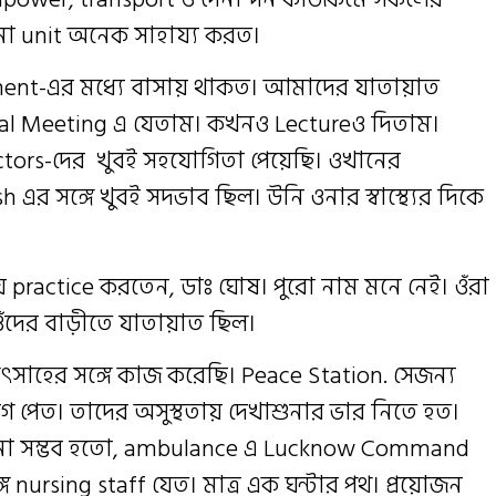
ো unit অনেক সাহায্য করত।
ent-এর মধ্যে বাসায় থাকত। আমাদের যাতায়াত
al Meeting এ যেতাম। কখনও Lectureও দিতাম।
octors-দের খুবই সহযোগিতা পেয়েছি। ওখানের
র সঙ্গে খুবই সদভাব ছিল। উনি ওনার স্বাস্থ্যের দিকে
practice করতেন, ডাঃ ঘোষ। পুরো নাম মনে নেই। ওঁরা
ওঁদের বাড়ীতে যাতায়াত ছিল।
সাহের সঙ্গে কাজ করেছি। Peace Station. সেজন্য
 পেত। তাদের অসুস্থতায় দেখাশুনার ভার নিতে হত।
ঠানো সম্ভব হতো, ambulance এ Lucknow Command
ে nursing staff যেত। মাত্র এক ঘন্টার পথ। প্রয়োজন