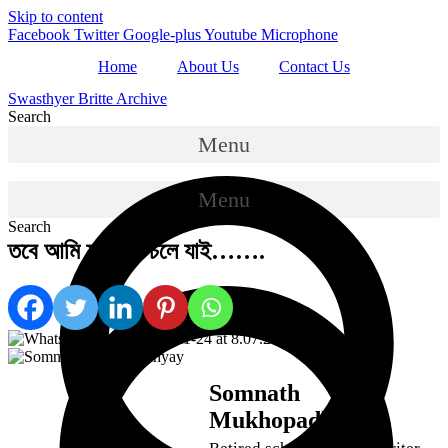
Skip to content
Facebook
Twitter
Google-plus
Youtube
Microphone
Home
About Us
Contact Us
Swasthyer Britte Archive
Search
Menu
Menu
Search
তবে আমি যাই গো চলে যাই…….
Somnath
Mukhopadhyay