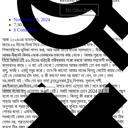
Retired school teacher, Writer
My Other Posts
November 25, 2024
7:30 am
6 Comments
আজ ২০২৪এর নভেম্বর মাসের ২৫ তারিখ । আজ আমার নিজের ঘরে ফিরে যাবার দিন।
মাত্র ৫৬ দিনের ভিসা নিয়ে তোমাদের কাছে আসা, চাঁদ মামার সঙ্গে থেকে একরকম
শিক্ষানবিশের ভূমিকা পালন করা, আর আজ ফিরে যাওয়া স্বস্থানে। নীরবে এসেছিলাম,
আবার নীরবেই বিদায় নেবো তোমাদের সকলের কাছ থেকে। আমার পুরনো আস্তানায় ফিরে
গিয়ে আমার এই ৫৬ দিনের ধরিত্রী পরিক্রমার গপ্পো করবো আমার সহযোগী বন্ধু
বান্ধবদের কাছে। ও মা! এই দেখো ! তোমাদের আমার নামটাই তো বলা হয়নি। বলছি
বাপু, বলছি। একটু সবুর করো। তবে কি জানো! আমার নামের কিন্তু মোটেই বাহার নেই।
এই যে তোমাদের চাঁদ দাদা, ও কী বললে? দাদা নয় মামা? তা বেশ, তা বেশ। দাদা
নয়,মামাই স‌ই ; তাঁর তো কত নাম! চন্দ্র,চন্দ্রমা,ইন্দু,নিশাকর, সুধাংশু,শশী,
রজনীকান্ত,রজনীনাথ,সোম,বিধু……. বাপরে বাপ! এত্তো নাম ! মনে রাখাই সমস্যা।
আমার নামের বাপু এতোশত ঝঞ্ঝাট নেই। সবাই আমাকে চেনে 2024 PT 5 নামে। পছন্দ
হলো না তো নামটা? জানতাম, বিলকুল জানতাম। কিন্তু কী করবো বলো ? মহাকাশের যে
পাড়ায় আমি পাকাপাকি ভাবে থাকি , সেই আর্জুনা গ্রহাণুবলয়ে, আরও ১ থেকে ১.৯ মিলিয়ন
অনুগ্রহ বা গ্রহাণুর সঙ্গে সেখানকার বন্ধুরাও সব মুখিয়ে আছে আমার মুখে তোমাদের কথা
শোনার জন্য। এমনিতেই দেখলাম তোমাদের ধরিত্রীর বুকে ঠাঁই নাই, ঠাঁই নাই অবস্থা ।
সবখানেই কেমন যেন আকচা আকচির পর্ব চলছে। আমাদের সূর্য মামার সংসার অবশ্য ঠিক
তেমন নয়, প্রত্যেকেই তার জন্য নির্দিষ্ট পথে সমানে ঘুরপাক খাচ্ছে। আমাদের কলোনিটা
রয়েছে ঠিক মঙ্গল ও বৃহস্পতি গ্রহের মাঝের জায়গাটাতে। ওখানেই ফিরে যেতে হবে