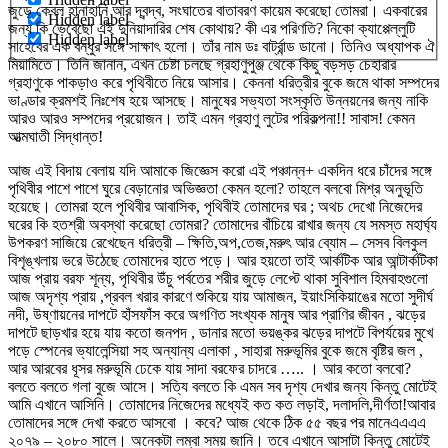
জুড়ে কেবল হানাহানি আর দ্বন্দ্ব, সংঘাতের বাতাবরণ কায়েম করেছো তোমরা। একবারের
Hidden label
জন্য কি ভেবেছো এই দুনিয়াদারির শেষ কোথায়? কী এর পরিণতি?
নিকো ক্যাপ্পেল্লুটি
Hidden label
সাহেবের এক বন্ধুর সঙ্গে সাক্ষাৎ হলো। তাঁর নাম ডঃ বার্ট্রান্ড ডানো। তিনিও অধ্যাপক ঐ
মিয়ামিতে। তিনি জানান, এখন চেষ্টা চলছে গ্রহাণুপুঞ্জ থেকে কিছু বড়সড় চেহারার
গ্রহাণুকে পাকড়াও করে পৃথিবীতে নিয়ে আসার। কেননা ধরিত্রীর বুকে জমে থাকা সম্পদের
ভাণ্ডার ক্রমশই নিঃশেষ হয়ে আসছে। মানুষের সভ্যতা সংস্কৃতি উন্নয়নের জন্য নাকি
আরও আরও সম্পদের প্রয়োজন। তাই এমন গ্রহাণু লুটের পরিকল্পনা!! সাবাস! কেমন
আত্মঘাতী সিদ্ধান্ত!
আজ এই বিদায় বেলায় যদি আমাকে জিজ্ঞেস করো এই পঞ্চান্ন+ একদিন ধরে চাঁদের সঙ্গে
পৃথিবীর পাশে পাশে ঘুরে বেড়ানোর অভিজ্ঞতা কেমন হলো? তাহলে বলবো মিশ্র অনুভূতি
হয়েছে। তোমরা হলে পৃথিবীর আবাসিক, পৃথিবীই তোমাদের ঘর ; অথচ দেখো নিজেদের
ঘরের কি হতশ্রী অবস্থা করেছো তোমরা? তোমাদের বাঁচিয়ে রাখার জন্য যে সমস্ত মহার্ঘ্য
উপকরণ সাজিয়ে রেখেছেন ধরিত্রী – ক্ষিতি,অপ,তেজ,মরুৎ আর ব্যোম – সেসব বিলকুল
বিশৃঙ্খলায় ভরে উঠেছে তোমাদের হাতে পড়ে। আর হয়তো তাই আর্কটিক আর আন্টার্কটিকা
আজ প্রায় বরফ শূন্য, পৃথিবীর উঁচু পর্বতের শরীর জুড়ে লেপ্টে থাকা সুবিশাল হিমবাহগুলো
আজ অদৃশ্য প্রায় ,প্রবল খরার কারণে শুকিয়ে যায় আমাজন, ইয়াংসিকিয়াঙের মতো সুদীর্ঘ
নদী, উষ্ণায়নের দাপটে হাঁসফাঁস করে অগণিত সংখ্যক মানুষ আর প্রাণির জীবন , ঝড়ের
দাপটে ছাড়খার হয়ে যায় কতো জনপদ , ডানার মতো ভয়ঙ্কর ঝড়ের দাপটে বিপর্যয়ের মুখে
পড়ে স্পেনের ভ্যালেন্সিয়া সহ অন্যান্য এলাকা , সাহারা মরুভূমির বুকে জমে বৃষ্টির জল ,
আর আরবের ধূসর মরুভূমি ঢেকে যায় সাদা বরফের চাদরে ….. । আর কতো বলবো?
বলতে বলতে গলা বুজে আসে। সত্যি বলতে কি এমন সব দৃশ্য দেখার জন্য কিন্তু মোটেই
আমি এখানে আসিনি। তোমাদের নিজেদের মধ্যেই কত কত লড়াই, দলাদলি,দীর্ণতা!
আবার
তোমাদের সঙ্গে দেখা করতে আসবো । কবে? আজ থেকে ঠিক ৫৫ বছর পর মানেএএএএ
২০৭৯ – ২০৮০ সালে। অনেকটা লম্বা সময় জানি। তবে এখানে আসাটা কিন্তু মোটেই