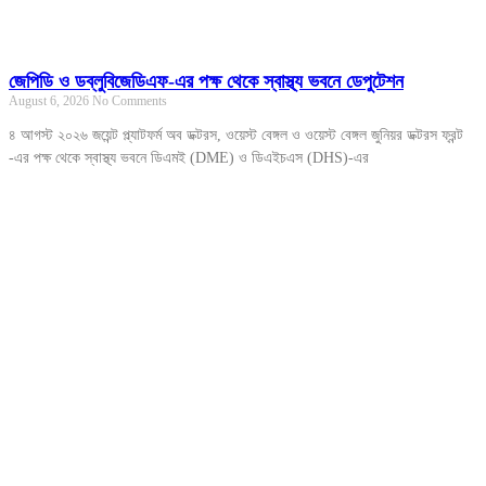
জেপিডি ও ডব্লুবিজেডিএফ-এর পক্ষ থেকে স্বাস্থ্য ভবনে ডেপুটেশন
August 6, 2026
No Comments
৪ আগস্ট ২০২৬ জয়েন্ট প্ল্যাটফর্ম অব ডক্টরস, ওয়েস্ট বেঙ্গল ও ওয়েস্ট বেঙ্গল জুনিয়র ডক্টরস ফ্রন্ট
-এর পক্ষ থেকে স্বাস্থ্য ভবনে ডিএমই (DME) ও ডিএইচএস (DHS)-এর