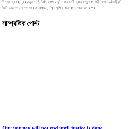
উপস্বাস্থ্য কেন্দ্রের নতুন বাড়ি তৈরি হওয়ায় খুশি হয়ে সেই স্বাস্থ্যকেন্দ্রের কর্মী হেলথ এসিস্ট্যান্ট
দিদি আমাকে মেসেজ করে জানাচ্ছেন, “খুব খুশি। এত বছর কাজ করার পর
সাম্প্রতিক পোস্ট
Our journey will not end until justice is done.