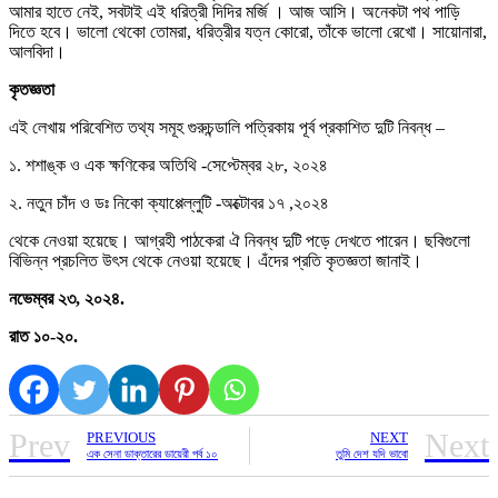
আমার হাতে নেই, সবটাই এই ধরিত্রী দিদির মর্জি । আজ আসি। অনেকটা পথ পাড়ি
দিতে হবে। ভালো থেকো তোমরা, ধরিত্রীর যত্ন কোরো, তাঁকে ভালো রেখো। সায়োনারা,
আলবিদা।
কৃতজ্ঞতা
এই লেখায় পরিবেশিত তথ্য সমূহ গুরুচন্ডালি পত্রিকায় পূর্ব প্রকাশিত দুটি নিবন্ধ –
১. শশাঙ্ক ও এক ক্ষণিকের অতিথি -সেপ্টেম্বর ২৮, ২০২৪
২. নতুন চাঁদ ও ডঃ নিকো ক্যাপ্পেল্লুটি -অক্টোবর ১৭ ,২০২৪
থেকে নেওয়া হয়েছে। আগ্রহী পাঠকেরা ঐ নিবন্ধ দুটি পড়ে দেখতে পারেন। ছবিগুলো
বিভিন্ন প্রচলিত উৎস থেকে নেওয়া হয়েছে। এঁদের প্রতি কৃতজ্ঞতা জানাই।
নভেম্বর ২৩, ২০২৪.
রাত ১০-২০.
Prev
Next
PREVIOUS
NEXT
এক সেনা ডাক্তারের ডায়েরী পর্ব ১০
তুমি দেশ যদি ভাবো