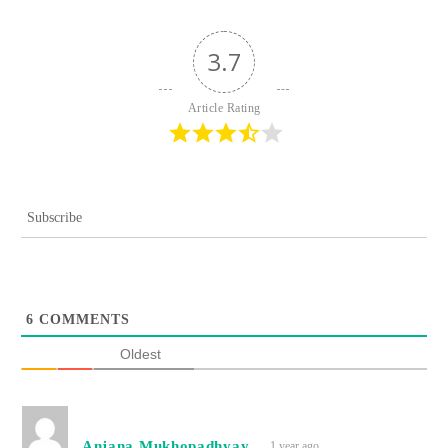
3.7
Article Rating
Subscribe
6
COMMENTS
Oldest
Anjana Mukhopadhyay
1 year ago