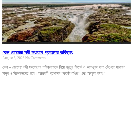
কেন বেতোয়া নদী সংযোগ প্রকল্পের ভবিষ্যৎ
August 6, 2026
No Comments
কেন – বেতোয়া নদী সংযোগের পরিকল্পনাকে নিয়ে প্রচুর বিতর্ক ও আশঙ্কা দানা বেঁধেছে সাধারণ
মানুষ ও বিশেষজ্ঞদের মনে। আত্মগর্বী প্রশাসন “কর্ণেন বধির” এবং “চক্ষুষা কানঃ”