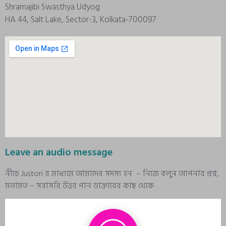
Shramajibi Swasthya Udyog
HA 44, Salt Lake, Sector-3, Kolkata-700097
Leave an audio message
নীচে Justori র মাধ্যমে আমাদের সদস্য হন – নিজে বলুন আপনার প্রশ্ন,
মতামত – সরাসরি উত্তর পান ডাক্তারের কাছ থেকে