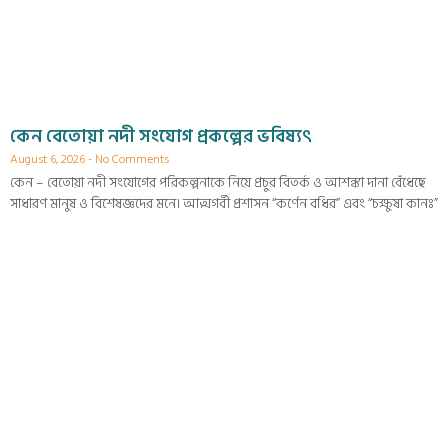
কেন বেতোয়া নদী সংযোগ প্রকল্পের ভবিষ্যৎ
August 6, 2026
No Comments
কেন – বেতোয়া নদী সংযোগের পরিকল্পনাকে নিয়ে প্রচুর বিতর্ক ও আশঙ্কা দানা বেঁধেছে
সাধারণ মানুষ ও বিশেষজ্ঞদের মনে। আত্মগর্বী প্রশাসন “কর্ণেন বধির” এবং “চক্ষুষা কানঃ”