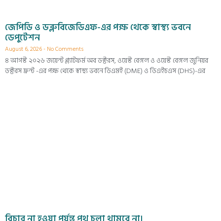
জেপিডি ও ডব্লুবিজেডিএফ-এর পক্ষ থেকে স্বাস্থ্য ভবনে
ডেপুটেশন
August 6, 2026
No Comments
৪ আগস্ট ২০২৬ জয়েন্ট প্ল্যাটফর্ম অব ডক্টরস, ওয়েস্ট বেঙ্গল ও ওয়েস্ট বেঙ্গল জুনিয়র
ডক্টরস ফ্রন্ট -এর পক্ষ থেকে স্বাস্থ্য ভবনে ডিএমই (DME) ও ডিএইচএস (DHS)-এর
বিচার না হওয়া পর্যন্ত পথ চলা থামবে না।