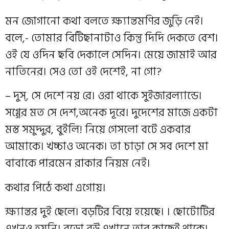
মন জোগানো কথা বলতে ক্ষ্যান্তমণির জুড়ি নেই।
বলে,- তোমার বিটিছানাটাও কিন্তু দিদি দেকতে বেশ।
ওই যে ওদিন ছবি দেকালে সেদিন। মেয়ে জামাই আর
নাতিনের। সেও তো ওই দেশেই, না গো?
– দুস্, সে দেশে নয় রে। ওরা থাকে সুইজারল্যান্ডে।
সগ্গের মত সে দেশ,অনেক দূরে। দুদেশের মাজে একটা
মস্ত সমুদ্দুর, বুইলি! নিয়ে গেসলো বটে একবার
আমাকে। খচ্চাও অনেক। তা চাড়া সে সব দেশে মা
বাবাকে পারমেন রাকার নিয়ম নেই।
কথার পিঠে কথা এগোয়।
ক্ষ্যান্তর দুই ছেলে। বড়টির বিয়ে হয়েছে। । ছোটোটির
এখনও হয়নি। বড়ো বউ এখানে তার কাছেই থাকে।