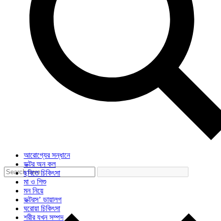
আরোগ্যের সন্ধানে
ডক্টর অন কল
ছবিতে চিকিৎসা
মা ও শিশু
মন নিয়ে
ডক্টরস’ ডায়ালগ
ঘরোয়া চিকিৎসা
শরীর যখন সম্পদ