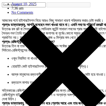
August 10, 2025
7:36 am
No Comments
আজকের পর্বে হাইপারটেনশন নিয়ে আরও কিছু সাধারণ ধারণা পরিষ্কার করার চেষ্টা করছি।
প্রশ্নঃ ডাক্তারব্বাবু, আপনি বলেছেন লবণ খাওয়া যাবে না। এমনি লবণের পরিবর্তে রকসল্ট 
উত্তরঃ রক সল্ট বা সৈন্ধব লবণের সোডিয়াম কন্টেন্ট সাধারণ লবনের প্রায় সমান। তাই হাই
সৈন্ধব লবণ তৈরি হয় পাহাড়ের কোনো জলাশয় বা পূর্বের কোনো সমুদ্র শুকিয়ে গিয়ে। ফলে স
প্রমাণিত নয়। অতএব রক সল্ট খেলেও রোজ ৬ মিগ্রার কম খেতে হবে।
প্রশ্নঃ রেজিস্ট্যান্স হাইপারটেনশন কাকে বলে?
উত্তরঃ তিন বা তার অধিক হাইপারটেনশনের ওষুধ সর্বোচ্চ মাত্রায় খাওয়া স্বত্বেও যখন 
সিউডো-রেজিস্ট্যান্সের কারণগুলি হল-
ওষুধ নিয়মিত না খাওয়া।
হোয়াইট কোট হাইপারটেনশন (চিকিৎসকের সামনে রক্তচাপ বৃদ্ধি)।
বয়স্ক মানুষদের রক্তনালীর দেওয়াল অ্যাথেরোস্ক্লেরোসিস হয়ে মোটা হয়ে যাওয়া।
রক্তচাপ মাপায় ত্রুটি, ইত্যাদি।
সত্যিকারের রেজিস্ট্যান্স হাইপারটেনশন নির্ণয় করার জন্য রোগী ওষুধপত্র নিয়মিত খাচ্ছেন
রেজিস্ট্যান্স হাইপারটেনশন খুব দ্রুত হৃদরোগ ও অন্যান্য অঙ্গপ্রত্যঙ্গের ক্ষতি করতে প
দেখা উচিৎ।
প্রশ্নঃ ডাক্তারবাবু, আমার অনেকদিন ধরে প্রেশার আছে এবং তার জন্য আমায় একাধিক ওষু