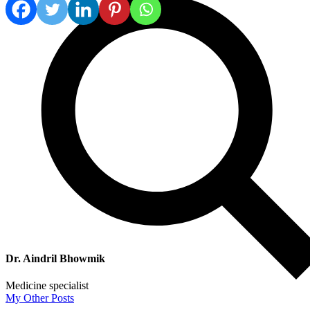
Dr. Aindril Bhowmik
Medicine specialist
My Other Posts