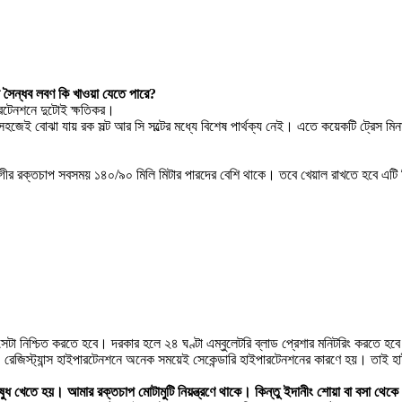
বা সৈন্ধব লবণ কি খাওয়া যেতে পারে?
পারটেনশনে দুটোই ক্ষতিকর।
হজেই বোঝা যায় রক সল্ট আর সি সল্টের মধ্যে বিশেষ পার্থক্য নেই। এতে কয়েকটি ট্রেস মি
রোগীর রক্তচাপ সবসময় ১৪০/৯০ মিলি মিটার পারদের বেশি থাকে। তবে খেয়াল রাখতে হবে এটি 
, সেটা নিশ্চিত করতে হবে। দরকার হলে ২৪ ঘণ্টা এম্বুলেটরি ব্লাড প্রেশার মনিটরিং করতে হব
ারে। রেজিস্ট্যান্স হাইপারটেনশনে অনেক সময়েই সেকেন্ডারি হাইপারটেনশনের কারণে হয়। তাই হ
ধ খেতে হয়। আমার রক্তচাপ মোটামুটি নিয়ন্ত্রণে থাকে। কিন্তু ইদানীং শোয়া বা বসা থেক