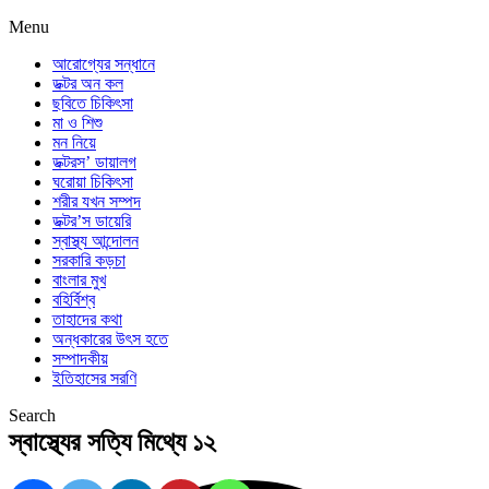
Menu
আরোগ্যের সন্ধানে
ডক্টর অন কল
ছবিতে চিকিৎসা
মা ও শিশু
মন নিয়ে
ডক্টরস’ ডায়ালগ
ঘরোয়া চিকিৎসা
শরীর যখন সম্পদ
ডক্টর’স ডায়েরি
স্বাস্থ্য আন্দোলন
সরকারি কড়চা
বাংলার মুখ
বহির্বিশ্ব
তাহাদের কথা
অন্ধকারের উৎস হতে
সম্পাদকীয়
ইতিহাসের সরণি
Search
স্বাস্থ্যের সত্যি মিথ্যে ১২