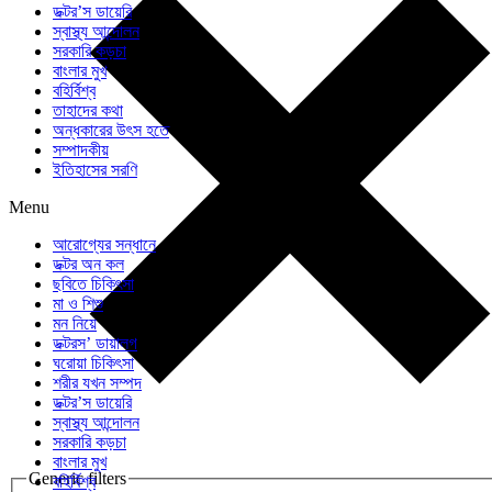
ডক্টর’স ডায়েরি
স্বাস্থ্য আন্দোলন
সরকারি কড়চা
বাংলার মুখ
বহির্বিশ্ব
তাহাদের কথা
অন্ধকারের উৎস হতে
সম্পাদকীয়
ইতিহাসের সরণি
Menu
আরোগ্যের সন্ধানে
ডক্টর অন কল
ছবিতে চিকিৎসা
মা ও শিশু
মন নিয়ে
ডক্টরস’ ডায়ালগ
ঘরোয়া চিকিৎসা
শরীর যখন সম্পদ
ডক্টর’স ডায়েরি
স্বাস্থ্য আন্দোলন
সরকারি কড়চা
বাংলার মুখ
Generic filters
বহির্বিশ্ব