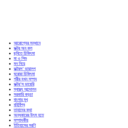
আরোগ্যের সন্ধানে
ডক্টর অন কল
ছবিতে চিকিৎসা
মা ও শিশু
মন নিয়ে
ডক্টরস’ ডায়ালগ
ঘরোয়া চিকিৎসা
শরীর যখন সম্পদ
ডক্টর’স ডায়েরি
স্বাস্থ্য আন্দোলন
সরকারি কড়চা
বাংলার মুখ
বহির্বিশ্ব
তাহাদের কথা
অন্ধকারের উৎস হতে
সম্পাদকীয়
ইতিহাসের সরণি